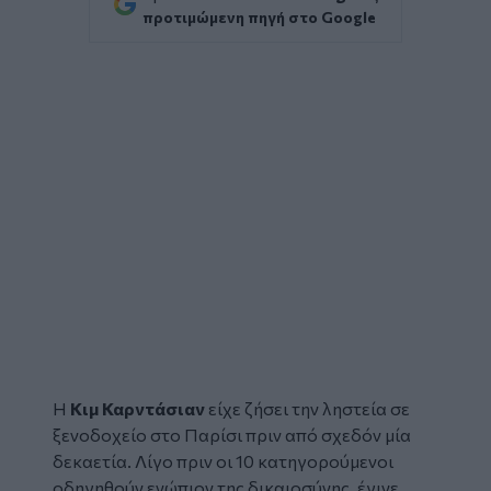
προτιμώμενη πηγή στο Google
Η
Κιμ Καρντάσιαν
είχε ζήσει την ληστεία σε
ξενοδοχείο στο Παρίσι πριν από σχεδόν μία
δεκαετία. Λίγο πριν οι 10 κατηγορούμενοι
οδηγηθούν ενώπιον της δικαιοσύνης, έγινε