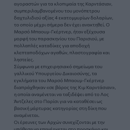
αγοραστών για τα κλοπιμαία της Καρντάσιαν,
συμπεριλαμβανομένου του μονόπετρου
δαχτυλιδιού αξίας 4 εκατομμυρίων δολαρίων,
το οποίο μέχρι σήμερα δεν έχει ανακτηθεί. Ο
Μαρσό Μπαουμ-Γκέρτνερ, ήταν εξέχουσα
μορφή του παρασκηνίου του Παρισιού, με
πολλαπλές καταδίκες για αποδοχή
κλεπταποδόχων αγαθών, πλαστογραφία και
ληστείες.
Σύμφωνα με επιχειρησιακό σημείωμα του
γαλλικού Υπουργείου Δικαιοσύνης, τα
εγκλήματα του Μαρσό Μπαουμ-Γκέρτνερ
διαπράχθηκαν «σε βάρος της Κιμ Καρντάσιαν»,
η οποία αναμένεται να ταξιδέψει από το Λος
Άντζελες στο Παρίσι για να καταθέσει ως
βασική μάρτυρας κατηγορίας στη δίκη που
αναμένεται.
Οι έρευνες των Αρχών συνεχίζονται με την
υπόθεση να επανέρχεται στο προσκήνιο και