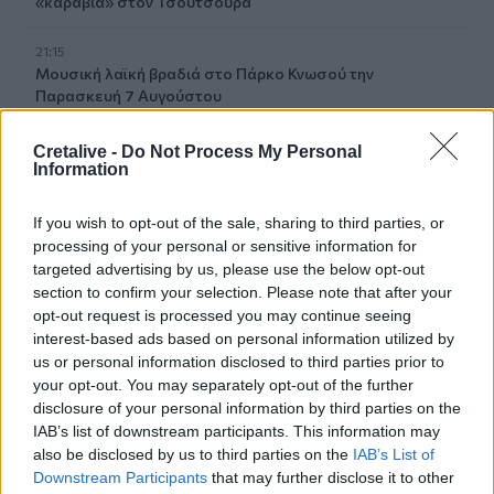
«καραβιά» στον Τσούτσουρα
21:15
Μουσική λαϊκή βραδιά στο Πάρκο Κνωσού την
Παρασκευή 7 Αυγούστου
21:14
Cretalive -
Do Not Process My Personal
ΟΦΗ: Μεγάλο προβάδισμα πρόκρισης για την ΤΣΣΚΑ
Information
Σόφιας
If you wish to opt-out of the sale, sharing to third parties, or
21:07
processing of your personal or sensitive information for
Καιρός: Βοριάδες και ζέστη την Παρασκευή (07/08) στην
targeted advertising by us, please use the below opt-out
Κρήτη
section to confirm your selection. Please note that after your
opt-out request is processed you may continue seeing
21:07
interest-based ads based on personal information utilized by
Γιατί δεν έσωσα το κουτάβι: Τι αναφέρει ο ερευνητής που
us or personal information disclosed to third parties prior to
κατέγραφε τη συμβίωση του μικρού σκυλιού με αγέλη
your opt-out. You may separately opt-out of the further
λύκων
disclosure of your personal information by third parties on the
IAB’s list of downstream participants. This information may
21:00
also be disclosed by us to third parties on the
IAB’s List of
Χανιά: Τραγούδια που κουβαλούν ιστορίες και
Downstream Participants
that may further disclose it to other
αναμνήσεις στο Αρχαιολογικό Μουσείο