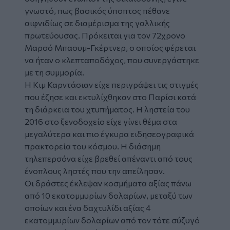
γνωστό, πως βασικός ύποπτος πέθανε
αιφνιδίως σε διαμέρισμα της γαλλικής
πρωτεύουσας. Πρόκειται για τον 72χρονο
Μαρσό Μπαουμ-Γκέρτνερ, ο οποίος φέρεται
να ήταν ο κλεπταποδόχος, που συνεργάστηκε
με τη συμμορία.
Η Κιμ Καρντάσιαν είχε περιγράψει τις στιγμές
που έζησε και εκτυλίχθηκαν στο Παρίσι κατά
τη διάρκεια του χτυπήματος. Η ληστεία του
2016 στο ξενοδοχείο είχε γίνει θέμα στα
μεγαλύτερα και πιο έγκυρα ειδησεογραφικά
πρακτορεία του κόσμου. Η διάσημη
τηλεπερσόνα είχε βρεθεί απέναντι από τους
ένοπλους ληστές που την απείλησαν.
Οι δράστες έκλεψαν κοσμήματα αξίας πάνω
από 10 εκατομμυρίων δολαρίων, μεταξύ των
οποίων και ένα δαχτυλίδι αξίας 4
εκατομμυρίων δολαρίων από τον τότε σύζυγό