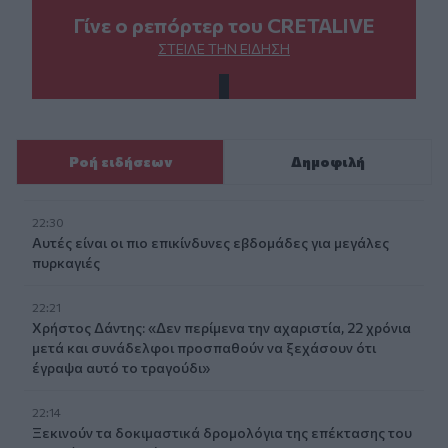
Γίνε ο ρεπόρτερ του CRETALIVE
ΣΤΕΊΛΕ ΤΗΝ ΕΊΔΗΣΗ
Ροή ειδήσεων
Δημοφιλή
22:30
Αυτές είναι οι πιο επικίνδυνες εβδομάδες για μεγάλες
πυρκαγιές
22:21
Χρήστος Δάντης: «Δεν περίμενα την αχαριστία, 22 χρόνια
μετά και συνάδελφοι προσπαθούν να ξεχάσουν ότι
έγραψα αυτό το τραγούδι»
22:14
Ξεκινούν τα δοκιμαστικά δρομολόγια της επέκτασης του