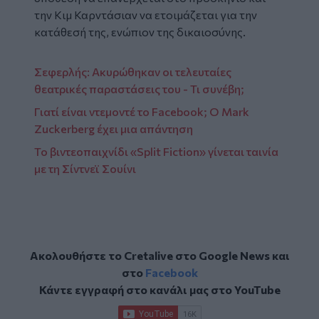
την Κιμ Καρντάσιαν να ετοιμάζεται για την
κατάθεσή της, ενώπιον της δικαιοσύνης.
Σεφερλής: Ακυρώθηκαν οι τελευταίες
θεατρικές παραστάσεις του - Τι συνέβη;
Γιατί είναι ντεμοντέ το Facebook; Ο Mark
Zuckerberg έχει μια απάντηση
Το βιντεοπαιχνίδι «Split Fiction» γίνεται ταινία
με τη Σίντνεϊ Σουίνι
Ακολουθήστε το Cretalive στο
Google News
και
στο
Facebook
Κάντε εγγραφή στο κανάλι μας στο
YouTube