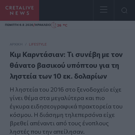
Homepage
/
26 °C
ΠΕΜΠΤΗ 6.8.2026
ΗΡΑΚΛΕΙΟ
ΑΡΧΙΚΗ
/
LIFESTYLE
Κιμ Καρντάσιαν: Τι συνέβη με τον
θάνατο βασικού υπόπτου για τη
ληστεία των 10 εκ. δολαρίων
Η ληστεία του 2016 στο ξενοδοχείο είχε
γίνει θέμα στα μεγαλύτερα και πιο
έγκυρα ειδησεογραφικά πρακτορεία του
κόσμου. Η διάσημη τηλεπερσόνα είχε
βρεθεί απέναντι από τους ένοπλους
ληστές που την απείλησαν.