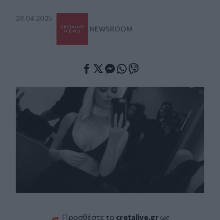
28.04.2025
NEWSROOM
Facebook
Twitter
Messenger
Whatsapp
Viber
Προσθέστε το
cretalive.gr
ως