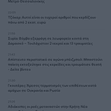
Μετρό Θεσσαλονίκης
22:05
Τζόκερ: Αυτοί είναι οι τυχεροί αριθμοί που κερδίζουν
πάνω από 2 εκατ. ευρώ
21:56
Συρία: Βόμβα εξερράγη σε λεωφορείο κοντά στη
Δαμασκό – Τουλάχιστον 2 νεκροί και 13 τραυματίες
21:43
Απίστευτο περιστατικό σε αγώνα μπέιζμπολ: Μπαστούνι
παίκτη εκτοξεύτηκε στις κερκίδες και τραυμάτισε θεατή
- Δείτε βίντεο
21:30
Γκουτέρες: Άμεσος τερματισμός των επιθέσεων κατά
αμάχων σε Ουκρανία και Ρωσία
21:26
Αδιάκοπες οι ροές μεταναστών στην Κρήτη: Νέα