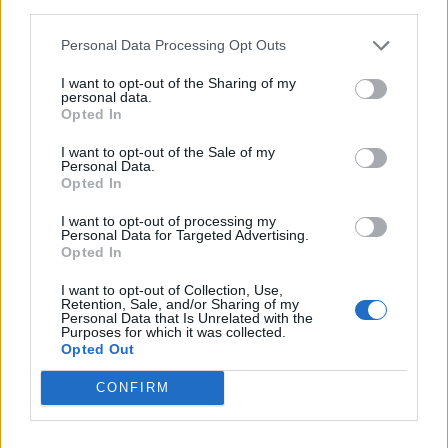
third parties.
20:49
Personal Data Processing Opt Outs
Στην Κρήτη ο υπ. Υποδομών Χρίστος Δήμας: «Προχωρούν
I want to opt-out of the Sharing of my
τα έργα σε όλο το μήκος του ΒΟΑΚ»
personal data.
Opted In
20:42
Νορβηγία: Μυστηριώδεις θάνατοι ταράνδων δημιουργούν
I want to opt-out of the Sale of my
Personal Data.
ερωτηματικά
Opted In
20:29
I want to opt-out of processing my
Ιεράπετρα: Χειροπέδες σε 20χρονο φερόμενο διακινητή
Personal Data for Targeted Advertising.
Opted In
για την «καραβιά» με τους 45 μετανάστες
I want to opt-out of Collection, Use,
20:21
Retention, Sale, and/or Sharing of my
Personal Data that Is Unrelated with the
Λιμάνι Ηρακλείου: Έμπλεξε ο κάβος στην προπέλα του
Purposes for which it was collected.
πλοίου!
Opted Out
20:15
CONFIRM
Γερμανία: Τουλάχιστον 25 τραυματίες, οι επτά σοβαρά,
από σύγκρουση δύο τραμ - Δείτε βίντεο