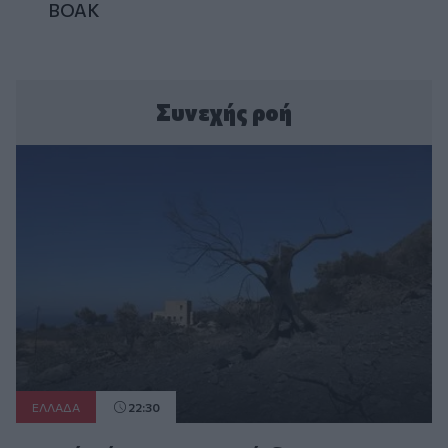
ΒΟΑΚ
Συνεχής ροή
ΕΛΛAΔΑ
22:30