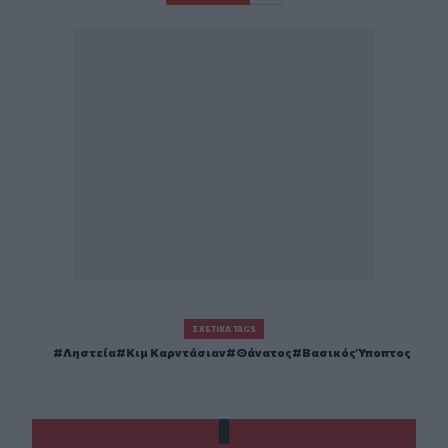
ΣΧΕΤΙΚΆ TAGS
Ληστεία
Κιμ Καρντάσιαν
Θάνατος
Βασικός Ύποπτος