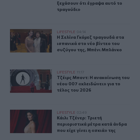
ξεχάσουν ότι έγραψα αυτό το
τραγούδι»
Η Σελίνα Γκόμεζ συμμετέχει στο μουσικό βίντεο τραγο
LIFESTYLE
04:14
Η Σελίνα Γκόμεζ τραγουδά στα ισπα
Η Σελίνα Γκόμεζ τραγουδά στα
ισπανικά στο νέο βίντεο του
συζύγου της, Μπένι Μπλάνκο
Τζέιμς Μποντ: Η ανακοίνωση του νέου 007 «κλειδώνει» 
LIFESTYLE
11:17
Τζέιμς Μποντ: Η ανακοίνωση του νέ
Τζέιμς Μποντ: Η ανακοίνωση του
νέου 007 «κλειδώνει» για το
τέλος του 2026
Κάιλι Τζένερ: Τριετή περιοριστικά μέτρα κατά άνδρα που 
LIFESTYLE
02:49
Κάιλι Τζένερ: Τριετή περιοριστικά μ
Κάιλι Τζένερ: Τριετή
περιοριστικά μέτρα κατά άνδρα
που είχε γίνει η «σκιά» της