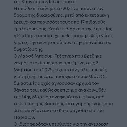
της Καρντάσιαν, Κάνιε Γουέστ.
Η υπόθεση ξεκίνησε το 2021 να παίρνει τον
δρόμο της δικαιοσύνης, μετά από εκτεταμένη
έρευνα και περισσότερους από 17 πιθανούς
εμπλεκόμενους. Κατά τη διάρκεια της ληστείας,
η Κιμ Καρντάσιαν είχε δεθεί και φιμωθεί, ενώ οι
ληστές την ακινητοποίησαν στην μπανιέρα του
δωματίου της.
Ο Μαρσό Μπαουμ-Γκέρτνερ που βρέθηκε
νεκρός στο διαμέρισμα που έμενε, στις 6
Μαρτίου του 2025, είχε καταγγείλει απειλές
για τη ζωή του, στο πρόσφατο παρελθόν. Οι
δικαστικές αρχές αγνοούσαν αρχικά τον
θάνατό του, καθώς σε επίσημο ανακοινωθέν
της 14ης Μαρτίου αναφερόταν ως ένας από
τους τέσσερις βασικούς κατηγορούμενους που
θα εμφανίζονταν στο Κακουργιοδικείο του
Παρισιού.
Ο ίδιος φερόταν υπεύθυνος για την ανεύρεση