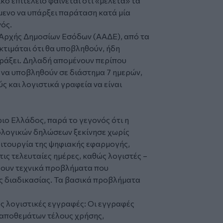
κό επιτελείο φαίνεται ότι «μελετά» τα
μενο να υπάρξει παράταση κατά μία
νός.
 Αρχής Δημοσίων Εσόδων (ΑΑΔΕ), από τα
κτιμάται ότι θα υποβληθούν, ήδη
ράξει. Δηλαδή απομένουν περίπου
 να υποβληθούν σε διάστημα 7 ημερών,
ς και λογιστικά γραφεία να είναι
ιο Ελλάδος, παρά το γεγονός ότι η
ολογικών δηλώσεων ξεκίνησε χωρίς
ιτουργία της ψηφιακής εφαρμογής,
ις τελευταίες ημέρες, καθώς λογιστές –
ρουν τεχνικά προβλήματα που
ς διαδικασίας. Τα βασικά προβλήματα
 λογιστικές εγγραφές: Οι εγγραφές
αποθεμάτων τέλους χρήσης,