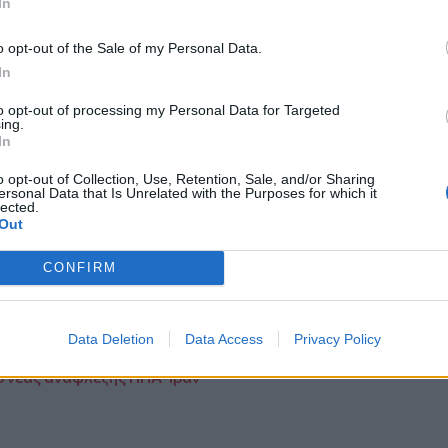
In
νοι καλούνται να πληρώσουν φόρο έχουν
αίες δόσεις αρχής γενομένης από τις 31
o opt-out of the Sale of my Personal Data.
λλεται τον Φεβρουάριο του 2027. Εφόσον
In
ρώσουν το φόρο εφάπαξ στο τέλος
to opt-out of processing my Personal Data for Targeted
 έως 4% ανάλογα με τον χρόνο υποβολής
ing.
ια όσους υπέβαλαν την αρχική δήλωση
In
 τη δήλωση από 16 Μαΐου έως 15 Ιουνίου
o opt-out of Collection, Use, Retention, Sale, and/or Sharing
λογική τους δήλωσή έως την καταληκτική
ersonal Data that Is Unrelated with the Purposes for which it
lected.
μέρες αργότερα, εφόσον αποφασιστεί κάτι
Out
νομίας και Οικονομικών.
CONFIRM
α ανάπτυξη το 2026 - Κίνδυνοι από
 Ανατολή
Data Deletion
Data Access
Privacy Policy
 και φόρος υπεραξίας και το 2027
ω νέας ανάφλεξης ΗΠΑ-Ιράν