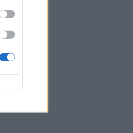
15:00
Φωτιά τώρα στη Μεγάλη Χώρα Αγρινίου
– Σηκώθηκαν δύο αεροσκάφη
14:48
Πως αμείβονται οι εργαζόμενοι στον
ιδιωτικό τομέα για την αργία του
Δεκαπενταύγουστου
14:47
Ηράκλειο: Συνεχίζονται με εντατικούς
ρυθμούς οι παρεμβάσεις οδικής
ασφάλειας στο ΙΤΕ
14:41
Η Αρχαία Απτέρα υποδέχεται τον
Χριστόφορο Σταμπόγλη σε μια
μοναδική συναυλία
14:40