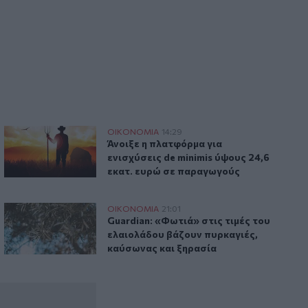
ατομμύρια επιβάτες
Άνοιξε η πλατφόρμα για ενισχύσεις de minimis ύψους 24,6 
ΟΙΚΟΝΟΜΙΑ
14:29
ιο με 2 εκατομμύρια επιβάτες
Άνοιξε η πλατφόρμα για ενισχύσεις de 
Άνοιξε η πλατφόρμα για
ενισχύσεις de minimis ύψους 24,6
εκατ. ευρώ σε παραγωγούς
ρά smartphones
Guardian: «Φωτιά» στις τιμές του ελαιολάδου βάζουν πυρκα
ΟΙΚΟΝΟΜΙΑ
21:01
αίων 13 ετών η αγορά smartphones
Guardian: «Φωτιά» στις τιμές του ελαι
Guardian: «Φωτιά» στις τιμές του
ελαιολάδου βάζουν πυρκαγιές,
καύσωνας και ξηρασία