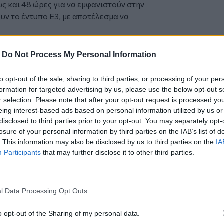
ς και 48 ώρες για να εμφανιστούν στην
ν το έντυπο Ε3, με αποτέλεσμα να
για το φορολογικό έτος 2025: Τα
σήμερα, εκδοθεί από τον αρμόδιο φορέα,
-
Do Not Process My Personal Information
ομικού κλάδου (κλινικές, γιατροί,
ιστικοποιήσουν τα αποτελέσματα της
to opt-out of the sale, sharing to third parties, or processing of your per
formation for targeted advertising by us, please use the below opt-out s
ρμα του e-ΕΦΚΑ, λόγω εργασιών
r selection. Please note that after your opt-out request is processed y
eing interest-based ads based on personal information utilized by us or
δύνατη την ανάκτηση των βεβαιώσεων
disclosed to third parties prior to your opt-out. You may separately opt-
α το 2025.
losure of your personal information by third parties on the IAB’s list of
υ έχουν υποβληθεί μέχρι τώρα,
. This information may also be disclosed by us to third parties on the
IA
68.093 είναι χρεωστικά με τον φόρο που
Participants
that may further disclose it to other third parties.
σ. ευρώ, δηλαδή ο μέσος φόρος
είναι πιστωτικά με το ποσό την
l Data Processing Opt Outs
3 εκατ. ευρώ ή 310 ευρώ κατά μέσο όρο.
ιστικών, το 35,58% είναι μηδενικό,
o opt-out of the Sharing of my personal data.
μής ή επιστροφής φόρου.