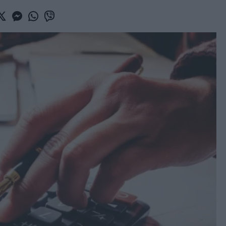
book
witter
Messenger
Whatsapp
Viber