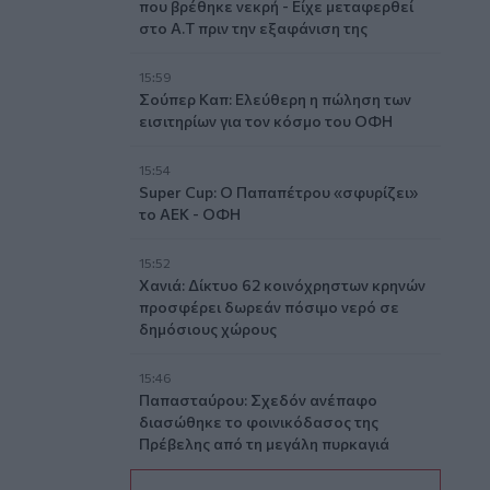
που βρέθηκε νεκρή - Είχε μεταφερθεί
στο Α.Τ πριν την εξαφάνιση της
15:59
Σούπερ Καπ: Ελεύθερη η πώληση των
εισιτηρίων για τον κόσμο του ΟΦΗ
15:54
Super Cup: Ο Παπαπέτρου «σφυρίζει»
το ΑΕΚ - ΟΦΗ
15:52
Χανιά: Δίκτυο 62 κοινόχρηστων κρηνών
προσφέρει δωρεάν πόσιμο νερό σε
δημόσιους χώρους
15:46
Παπασταύρου: Σχεδόν ανέπαφο
διασώθηκε το φοινικόδασος της
Πρέβελης από τη μεγάλη πυρκαγιά