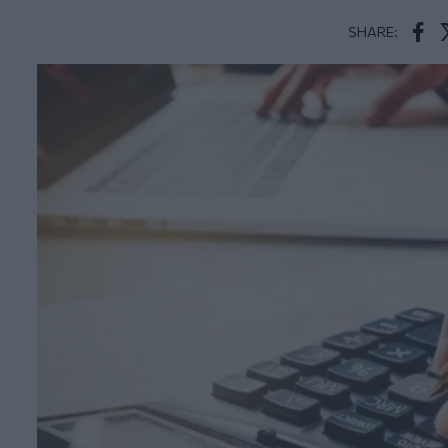
SHARE:
Face
T