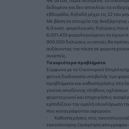
Με τα έως τώρα δεδομένα, το οικονομι
δεδομένα και δεν αποκλείει το ενδεχό
εβδομάδα, δηλαδή μέχρι τις 22 του μη
Με βάση τα στοιχεία της Ανεξάρτητης
6,9 εκατ. φορολογικές δηλώσεις που ε
6.001.433 φορολογούμενοι το έχουν π
900.000 δηλώσεις οι οποίες θα πρέπει
αυξάνοντας την πίεση σε φοροτεχνικού
συνεπείς.
Τα κυριότερα προβλήματα
Σύμφωνα με το Οικονομικό Επιμελητήρ
φετινή διαδικασία υποβολής των φορ
προβλήματα και καθυστερήσεις στη λε
γίνεται αποδέκτης πλήθους οχλήσεων τ
φοροτεχνικοί και επιχειρήσεις αναφέ
εμποδίζουν την ομαλή ολοκλήρωση τη
που καταγράφονται αφορούν:
· Καθυστερήσεις στις τακτοποιητικές
τακτοποίησης (ανάρτηση απογραφών 