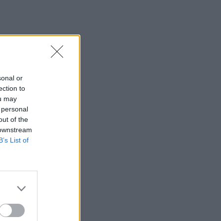
εκτροπή των υδάτων του Δούναβη για
να παρατείνουν την λειτουργία του
αντιδραστήρα στον πυρηνικό σταθμό
της Τσερναβόντα
15:16
Κυψέλη: Στη φυλακή ο 26χρονος για τη
sonal or
δολοφονία της Βρετανίδας
ection to
ou may
15:10
 personal
Μόναχο: Ισόβια σε 25χρονο Αφγανό
out of the
που σκότωσε δύο άτομα ρίχνοντας το
 downstream
αυτοκίνητό του σε πλήθος
B’s List of
15:09
Τροχαίο στο ΒΟΑΚ - Συγκρούστηκαν
δύο Ι.Χ.
15:05
Πήγε για μπάνιο στην παραλία και
άφησε την τελευταία του πνοή