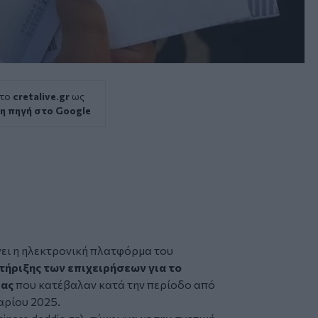
 το
cretalive.gr
ως
η πηγή στο Google
γει η ηλεκτρονική πλατφόρμα του
τήριξης των
επιχειρήσεων
για το
ιας
που κατέβαλαν κατά την περίοδο από
αρίου 2025.