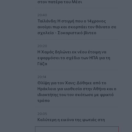
στον πατέρα του Μέσι
20:40
Ταϊλάνδη: Η στιγμή που ο 14χρονος
ανοίγει πυρ και σκορπάει τον θάνατο σε
σχολείο - Σοκαριστικό βίντεο
20:20
Η Χαμάς δηλώνει εκ νέου έτοιμη να
εφαρμόσει το σχέδιο των ΗΠΑ για τη
Γάζα
20:14
Θλίψη για τον Χανς: Δόθηκε από το
Ηράκλειο για υιοθεσία στην Αθήνα και ο
ιδιοκτήτης του τον σκότωσε με φρικτό
τρόπο
20:05
Καλύτερη η εικόνα της φωτιάς στη
Μικρή Βίγλα της Νάξου