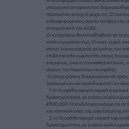
Η πλατφόρμα (
https://www.power4bus
υπουργική απόφαση που δημοσιεύθηκ
παραμείνει ανοιχτή μέχρι τις 12 Ιουνίο
ενδιαφερόμενους άμεσα το ύψος της ε
στοιχεία από την ΑΑΔΕ.
Οι
ενισχύσεις
θα καταβληθούν σε περισ
κύκλο εργασιών έως 10 εκατ. ευρώ, και
στους λογαριασμούς ρεύματος των επι
επιδότηση θα εμφανιστεί στους λογα
ενέργειας, έναντι ή εκκαθαριστικούς, 
ισχύος της παρούσας και εφεξής.
Οι επιχειρήσεις διακρίνονται σε τρει
προκειμένου να προσδιοριστεί το ύψο
1. Η 1η ομάδα αφορά νομικά ή φυσικ
δραστηριότητα, με ετήσιο κύκλο εργα
€500.000. Η επιδότηση ανέρχεται σε 
της κατανάλωσης της ωφελούμενης επ
2. Η 2η ομάδα αφορά νομικά ή φυσικ
δραστηριότητα, με ετήσιο κύκλο εργα