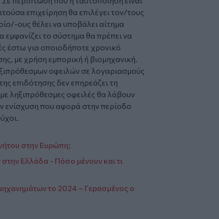
 Σε περίπτωση που η ταυτοποίηση είναι
αιτούσα επιχείρηση θα επιλέγει τον/τους
ίο/-ους θέλει να υποβάλει αίτημα
α εμφανίζει το σύστημα θα πρέπει να
γές έστω για οποιοδήποτε χρονικό
ης, με χρήση εμπορική ή βιομηχανική.
ληξιπρόθεσμων οφειλών σε λογαριασμούς
της επιδότησης δεν επηρεάζει τη
 με ληξιπρόθεσμες οφειλές θα λάβουν
ν ενίσχυση που αφορά στην περίοδο
ύχοι.
ινήτου στην Ευρώπη;
στην Ελλάδα - Πόσο μένουν και τι
 μηχανημάτων το 2024 – Γερασμένος ο