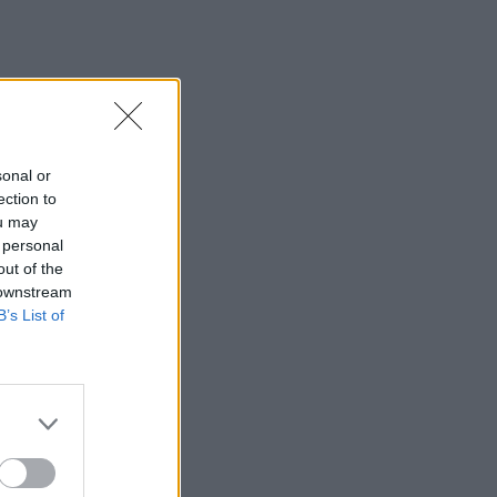
19:15
Συνελήφθη 49χρονος, βασικό μέλος της
εγκληματικής οργάνωσης του «Έντικ»
19:13
Το Φεστιβάλ Κινηματογράφου Χανίων
sonal or
παρουσιάζει τις καλοκαιρινές του
ection to
εκθέσεις
ou may
 personal
19:04
out of the
Καύσωνας και καρδιοπαθείς: Οδηγός
 downstream
προστασίας από την Ελληνική
B’s List of
Καρδιολογική Εταιρεία
18:59
Μαρία Καρυστιανού: Αποχώρησε και ο
Νίκος Μπρουτζάκης από την «Ελπίδα»
18:58
Ένας σοβαρά τραυματίας από τροχαίο