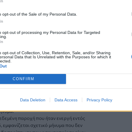
In
ή, αυτές τεκμαίρεται ότι ανήκουν στην Α
o opt-out of the Sale of my Personal Data.
χειρήσεις που έχουν προβεί σε
In
ονδύλια που θα ελάμβαναν (περίπου 3
to opt-out of processing my Personal Data for Targeted
τήσεις των υπόλοιπων. Επίσης δεν θα
ing.
είχαν συμβόλαια με σταθερά τιμολόγια
In
υτέρα στην πλατφόρμα του ΔΕΔΔΗΕ όπου
o opt-out of Collection, Use, Retention, Sale, and/or Sharing
τητα της επιχείρησης με τους κωδικούς
ersonal Data that Is Unrelated with the Purposes for which it
lected.
ις φορολογικές υπηρεσίες της ΑΑΔΕ
Out
ε βάση τα δεδομένα που επιστρέφονται
ρήστης είναι νομικό ή φυσικό πρόσωπο το
CONFIRM
ότητα, καθώς και αν ο πρωτεύων ΚΑΔ
ριλαμβάνεται στους κανόνες
ταυτοποίηση είναι ολοκληρωμένη και
Data Deletion
Data Access
Privacy Policy
μενα, τότε θα επιτρέπεται η είσοδος,
ήνυμα.
εδεμένη παροχή που ήταν ενεργή εντός
 εμφανίζεται σχετικό μήνυμα που δεν