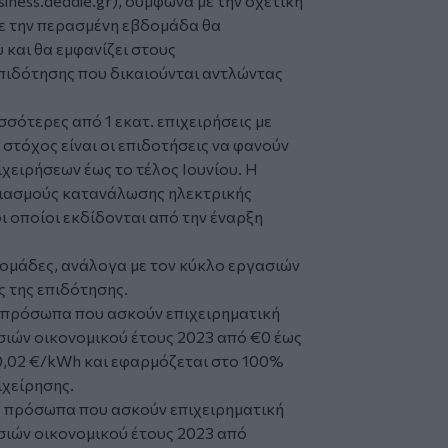
iness.deddie.gr
), σύμφωνα με την σχετική
ε την περασμένη εβδομάδα θα
υ και θα εμφανίζει στους
πιδότησης που δικαιούνται αντλώντας
σότερες από 1 εκατ. επιχειρήσεις με
 στόχος είναι οι επιδοτήσεις να φανούν
χειρήσεων έως το τέλος Ιουνίου. Η
ριασμούς κατανάλωσης ηλεκτρικής
οι οποίοι εκδίδονται από την έναρξη
ς ομάδες, ανάλογα με τον κύκλο εργασιών
ς της επιδότησης.
ά πρόσωπα που ασκούν επιχειρηματική
σιών οικονομικού έτους 2023 από €0 έως
0,02 €/kWh και εφαρμόζεται στο 100%
ιχείρησης.
ά πρόσωπα που ασκούν επιχειρηματική
σιών οικονομικού έτους 2023 από