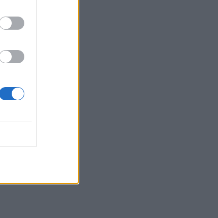
με γουρούνα στην Ηλεία
18:55
Η πρώτη ομάδα που συλλυπήθηκε για
τον χαμό του πατέρα του Μέσι
18:45
Τα «Παραμύθια του Σαββάτου»… πάνε
διακοπές!
18:38
Μυστήριο 3.500 ετών στη Σαντορίνη: Ο
15χρονος που δεν πρόλαβε να ξεφύγει
από το τσουνάμι μπορεί ν' αλλάξει τη
χρονολογία της μεγάλης έκρηξης
18:22
ΟΦΗ: Έκλεισε τον Λορέντσο Ντίκμαν
18:21
ΕΛΓΕΚΑ: Προληπτική ανάκληση γνωστής