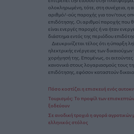
επιτρέπει την είσοδο στην πλατφόρμα.
ολοκληρωμένη, τότε, στη συνέχεια, η 
αριθμό/-ούς παροχής για τον/τους οπο
επιδότησης. Οι αριθμοί παροχής που θ
είναι ενεργές παροχές ή να ήταν ενερ
διάστημα εντός της περιόδου επιδότησ
Διευκρινίζεται τέλος ότι η ύπαρξη 
ηλεκτρικής ενέργειας των δικαιούχων 
χορήγησή της. Επομένως, οι αιτούντες
κανονικά στους λογαριασμούς τους τη
επιδότησης, εφόσον καταστούν δικαιο
Πόσο κοστίζει η επισκευή ενός αυτοκ
Τουρισμός: Το προφίλ των επισκεπτών 
ξοδεύουν
Σε ανοδική τροχιά η αγορά αγροτικών
ελληνικός στόλος