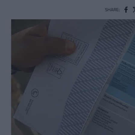
SHARE:
Face
T