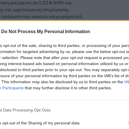
τηση ανέρχεται σε 0,02 €/kWh και
ς της ωφελούμενης επιχείρησης.
ά πρόσωπα που ασκούν επιχειρηματική
σιών οικονομικού έτους 2023 από
δότηση ανέρχεται σε 0,02 €/kWh και
-
Do Not Process My Personal Information
ς της ωφελούμενης επιχείρησης.
υπολογίζονται σε 11.000) όπως
to opt-out of the sale, sharing to third parties, or processing of your per
ριστήρια θα λάβουν επιδοτήσεις 0,04
formation for targeted advertising by us, please use the below opt-out s
ανεξαρτήτως του κύκλου εργασιών τους.
r selection. Please note that after your opt-out request is processed y
eing interest-based ads based on personal information utilized by us or
ις με κύριο ΚΑΔ 10.71 και 10.72
disclosed to third parties prior to your opt-out. You may separately opt-
αχαροπλαστικής και Παραγωγή
losure of your personal information by third parties on the IAB’s list of
διατηρούμενων ειδών ζαχαροπλαστικής,
. This information may also be disclosed by us to third parties on the
IA
μο και (στεγνό) καθάρισμα
Participants
that may further disclose it to other third parties.
ροϊόντων).
ν ενεργοποιηθεί μέχρι και την 28
ολογίζονται βάσει πιστοποιημένων
l Data Processing Opt Outs
 για νέες επιχειρήσεις, οι οποίες δεν
το φορολογικό έτος 2023 και εφόσον
o opt-out of the Sharing of my personal data.
εις της κατανάλωσης ηλεκτρικής