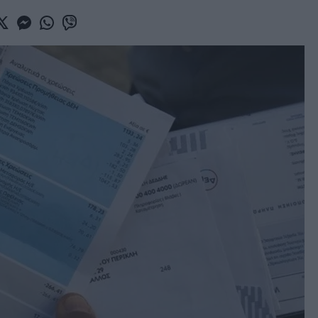
book
witter
Messenger
Whatsapp
Viber