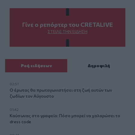
Γίνε ο ρεπόρτερ του CRETALIVE
ΣΤΕΊΛΕ ΤΗΝ ΕΊΔΗΣΗ
Ροή ειδήσεων
Δημοφιλή
02:51
Ο έρωτας θα πρωταγωνιστήσει στη ζωή αυτών των
ζωδίων τον Αύγουστο
01:42
Καύσωνας στο γραφείο: Πόσο μπορεί να χαλαρώσει το
dress code
00:31