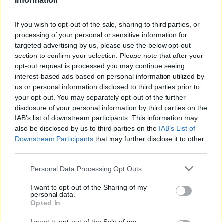
Information
21:43
If you wish to opt-out of the sale, sharing to third parties, or
Απίστευτο περιστατικό σε αγώνα μπέιζμπολ: Μπαστούνι
processing of your personal or sensitive information for
παίκτη εκτοξεύτηκε στις κερκίδες και τραυμάτισε θεατή
targeted advertising by us, please use the below opt-out
- Δείτε βίντεο
section to confirm your selection. Please note that after your
opt-out request is processed you may continue seeing
21:30
interest-based ads based on personal information utilized by
Γκουτέρες: Άμεσος τερματισμός των επιθέσεων κατά
us or personal information disclosed to third parties prior to
αμάχων σε Ουκρανία και Ρωσία
your opt-out. You may separately opt-out of the further
disclosure of your personal information by third parties on the
IAB’s list of downstream participants. This information may
ΠΕΡΙΣΣΟΤΕΡΑ
also be disclosed by us to third parties on the
IAB’s List of
Downstream Participants
that may further disclose it to other
third parties.
Personal Data Processing Opt Outs
ΣΧΕΤΙΚA AΡΘΡΑ
I want to opt-out of the Sharing of my
personal data.
Opted In
Κνωσός: Ένα χρόνο μετά τις δεσμεύσεις, επιστρέφουν οι
ΠΟΛΙΤΕΣ
11:20
I want to opt-out of the Sale of my