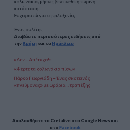
κολωνάκια, μήπως βελτιωθεί η τωρινή
κατάσταση.
Ευχαριστώ για τη φιλοξενία,
Ένας πολίτης
Διαβάστε περισσότερες ειδήσεις από
την
Κρήτη
και το
Ηράκλειο
«Δεν… Απέτυχα!»
«Φέρτε τα κολωνάκια πίσω»
Πάρκο Γεωργιάδη – Ένας σκοτεινός
«πνεύμονας» με ωράριο... τραπέζης
Ακολουθήστε το Cretalive στο
Google News
και
στο
Facebook