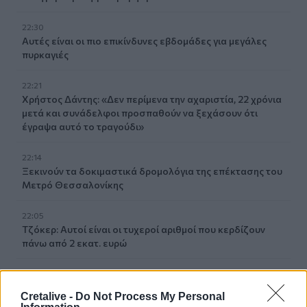
22:30
Αυτές είναι οι πιο επικίνδυνες εβδομάδες για μεγάλες
πυρκαγιές
22:21
Χρήστος Δάντης: «Δεν περίμενα την αχαριστία, 22 χρόνια
μετά και συνάδελφοι προσπαθούν να ξεχάσουν ότι
έγραψα αυτό το τραγούδι»
22:14
Ξεκινούν τα δοκιμαστικά δρομολόγια της επέκτασης του
Μετρό Θεσσαλονίκης
22:05
Τζόκερ: Αυτοί είναι οι τυχεροί αριθμοί που κερδίζουν
πάνω από 2 εκατ. ευρώ
21:56
Συρία: Βόμβα εξερράγη σε λεωφορείο κοντά στη
Cretalive -
Do Not Process My Personal
Δαμασκό – Τουλάχιστον 2 νεκροί και 13 τραυματίες