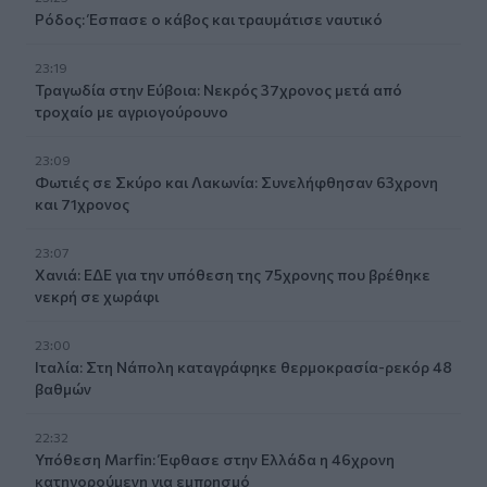
Ρόδος: Έσπασε ο κάβος και τραυμάτισε ναυτικό
23:19
Τραγωδία στην Εύβοια: Νεκρός 37χρονος μετά από
τροχαίο με αγριογούρουνο
23:09
Φωτιές σε Σκύρο και Λακωνία: Συνελήφθησαν 63χρονη
και 71χρονος
23:07
Χανιά: ΕΔΕ για την υπόθεση της 75χρονης που βρέθηκε
νεκρή σε χωράφι
23:00
Ιταλία: Στη Νάπολη καταγράφηκε θερμοκρασία-ρεκόρ 48
βαθμών
22:32
Υπόθεση Marfin: Έφθασε στην Ελλάδα η 46χρονη
κατηγορούμενη για εμπρησμό