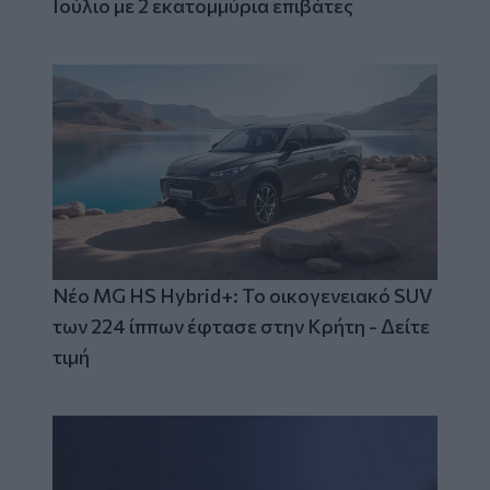
Ιούλιο με 2 εκατομμύρια επιβάτες
Νέο MG HS Hybrid+: Το οικογενειακό SUV
των 224 ίππων έφτασε στην Κρήτη - Δείτε
τιμή