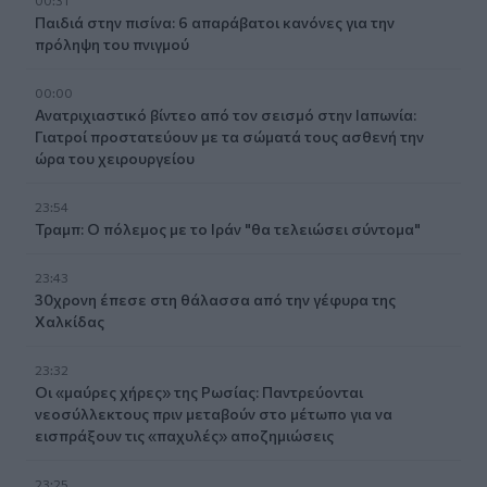
Παιδιά στην πισίνα: 6 απαράβατοι κανόνες για την
πρόληψη του πνιγμού
00:00
Ανατριχιαστικό βίντεο από τον σεισμό στην Ιαπωνία:
Γιατροί προστατεύουν με τα σώματά τους ασθενή την
ώρα του χειρουργείου
23:54
Τραμπ: Ο πόλεμος με το Ιράν "θα τελειώσει σύντομα"
23:43
30χρονη έπεσε στη θάλασσα από την γέφυρα της
Χαλκίδας
23:32
Οι «μαύρες χήρες» της Ρωσίας: Παντρεύονται
νεοσύλλεκτους πριν μεταβούν στο μέτωπο για να
εισπράξουν τις «παχυλές» αποζημιώσεις
23:25