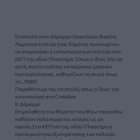
Επιστολή στον Δήμαρχο Ηρακλείου Βασίλη
Λαμπρινό έστειλε ένας δημότης προκειμένου
να σταματήσει η ταλαιπωρία των πολιτών στο
ΚΕΠ της οδού Πλαστήρα. Όπως ο ίδιος λέει σε
αυτή, αντί οι πολίτες να παίρνουν χαρτάκι
προτεραιότητας, καθορίζουν τη σειρά όπως
το...1990!
Παραθέτουμε την επιστολή, όπως ο ίδιος την
κοινοποίησε στο Cretalive.
Κ.Δήμαρχε
Επιμεληθείτε του θέματος που θίγω παρακάτω
καθόσον ταλαιπωρείται κόσμος ως μη
όφειλε.Στο ΚΕΠ επί της οδού Πλαστήρα η
προτεραιότητα εξυπηρέτησης των πολιτών