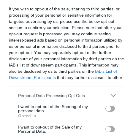
16:20
Κιλκίς: Καθυστερήσεις και αναμονή στο Τελωνείο
If you wish to opt-out of the sale, sharing to third parties, or
Ευζώνων, στο ρεύμα εξόδου από την Ελλάδα
processing of your personal or sensitive information for
targeted advertising by us, please use the below opt-out
section to confirm your selection. Please note that after your
16:06
opt-out request is processed you may continue seeing
Έβρος: Πυρκαγιά στη Γιαννούλη Σουφλίου -
Κινητοποιήθηκαν εναέρια μέσα
interest-based ads based on personal information utilized by
us or personal information disclosed to third parties prior to
your opt-out. You may separately opt-out of the further
15:57
disclosure of your personal information by third parties on the
Ζελένσκι: Περισσότεροι από 50.000 Βορειοκορεάτες
IAB’s list of downstream participants. This information may
στρατιώτες θα αναπτυχθούν στη Ρωσία
also be disclosed by us to third parties on the
IAB’s List of
Downstream Participants
that may further disclose it to other
15:35
third parties.
«Τα λουλούδια μιλούν» του Βασίλη Ξημέρη
Personal Data Processing Opt Outs
ΠΕΡΙΣΣΟΤΕΡΑ
I want to opt-out of the Sharing of my
personal data.
Opted In
I want to opt-out of the Sale of my
Personal Data.