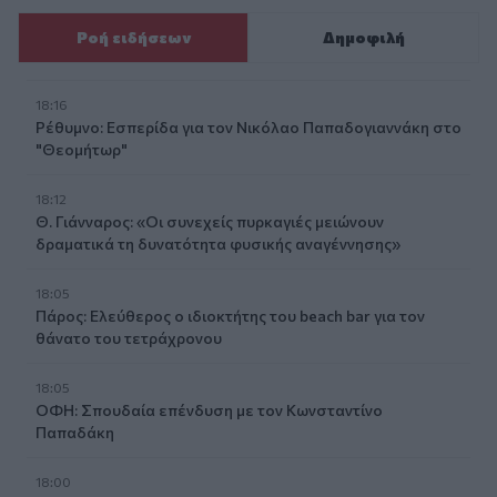
Ροή ειδήσεων
Δημοφιλή
18:16
Ρέθυμνο: Εσπερίδα για τον Νικόλαο Παπαδογιαννάκη στο
"Θεομήτωρ"
18:12
Θ. Γιάνναρος: «Οι συνεχείς πυρκαγιές μειώνουν
δραματικά τη δυνατότητα φυσικής αναγέννησης»
18:05
Πάρος: Ελεύθερος ο ιδιοκτήτης του beach bar για τον
θάνατο του τετράχρονου
18:05
ΟΦΗ: Σπουδαία επένδυση με τον Κωνσταντίνο
Παπαδάκη
18:00