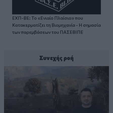
ΕΧΠ-ΒΕ: Το «Ενιαίο Πλαίσιο» που
Κατακερματίζει τη Βιομηχανία - Η σημασία
των παρεμβάσεων του ΠΑΣΕΒΙΠΕ
Συνεχής ροή