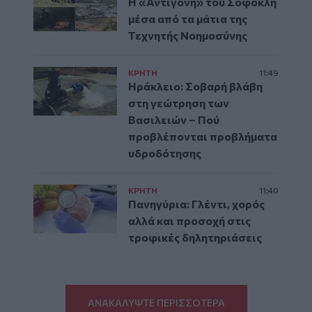
Η «Αντιγόνη» του Σοφοκλή
μέσα από τα μάτια της
Τεχνητής Νοημοσύνης
ΚΡΗΤΗ
11:49
Ηράκλειο: Σοβαρή βλάβη
στη γεώτρηση των
Βασιλειών – Πού
προβλέπονται προβλήματα
υδροδότησης
ΚΡΗΤΗ
11:40
Πανηγύρια: Γλέντι, χορός
αλλά και προσοχή στις
τροφικές δηλητηριάσεις
ΑΝΑΚΑΛΥΨΤΕ ΠΕΡΙΣΣΟΤΕΡΑ