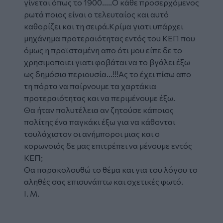
γίνεται όπως το 1900.....Ο κάθε προσερχόμενος
ρωτά ποιος είναι ο τελευταίος και αυτό
καθορίζει και τη σειρά.Κρίμα γιατι υπάρχει
μηχάνημα προτεραιότητας εντός του ΚΕΠ που
όμως η προϊσταμένη απο ότι μου είπε δε το
χρησιμοποιει γιατι φοβάται να το βγάλει έξω
ως δημόσια περιουσία...!!!Ας το έχει πίσω απο
τη πόρτα να παίρνουμε τα χαρτάκια
προτεραιότητας και να περιμένουμε έξω.
Θα ήταν πολυτέλεια αν ζητούσε κάποιος
πολίτης ένα παγκάκι έξω για να κάθονται
τουλάχιστον οι ανήμποροι μιας και ο
κορωνοιός δε μας επιτρέπει να μένουμε εντός
ΚΕΠ;
Θα παρακολουθώ το θέμα και για του λόγου το
αληθές σας επισυνάπτω και σχετικές φωτό.
Ι. Μ.