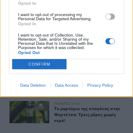
Opted In
ΣΧΕΤΙΚA AΡΘΡΑ
I want to opt-out of processing my
Personal Data for Targeted Advertising.
Opted In
«Δύο μέρες μόνο»
ΠΟΛΙΤΕΣ
10:13
«Δύο μέρες μόνο»
«Δύο μέρες μόνο»
I want to opt-out of Collection, Use,
Retention, Sale, and/or Sharing of my
Personal Data that Is Unrelated with the
Purposes for which it was collected.
Opted Out
CONFIRM
Στέγνωσαν οι βρύσες σε Μαραθίτη και Βασιλειές
ΠΟΛΙΤΕΣ
19:33
Στέγνωσαν οι βρύσες σε Μαραθίτη κ
Στέγνωσαν οι βρύσες σε
Μαραθίτη και Βασιλειές
Data Deletion
Data Access
Privacy Policy
Το μαρτύριο της σταγόνας στην Φορτέτσα: Τρεις μέρες 
ΠΟΛΙΤΕΣ
17:59
Το μαρτύριο της σταγόνας στην Φορ
Το μαρτύριο της σταγόνας στην
Φορτέτσα: Τρεις μέρες χωρίς
νερό!