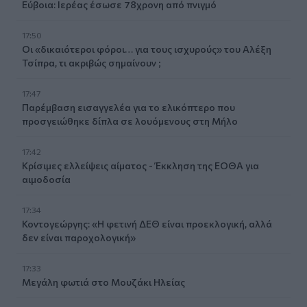
Εύβοια: Ιερέας έσωσε 78χρονη από πνιγμό
17:50
Οι «δικαιότεροι φόροι… για τους ισχυρούς» του Αλέξη
Τσίπρα, τι ακριβώς σημαίνουν ;
17:47
Παρέμβαση εισαγγελέα για το ελικόπτερο που
προσγειώθηκε δίπλα σε λουόμενους στη Μήλο
17:42
Κρίσιμες ελλείψεις αίματος - Έκκληση της ΕΟΘΑ για
αιμοδοσία
17:34
Κοντογεώργης: «Η φετινή ΔΕΘ είναι προεκλογική, αλλά
δεν είναι παροχολογική»
17:33
Μεγάλη φωτιά στο Μουζάκι Ηλείας