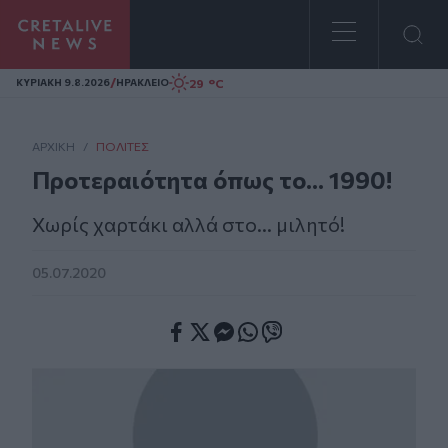
Homepage
/
29 °C
ΚΥΡΙΑΚΗ 9.8.2026
ΗΡΑΚΛΕΙΟ
ΑΡΧΙΚΗ
/
ΠΟΛΊΤΕΣ
Προτεραιότητα όπως το... 1990!
Χωρίς χαρτάκι αλλά στο... μιλητό!
05.07.2020
Facebook
Twitter
Messenger
Whatsapp
Viber