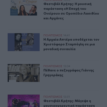
Φεστιβάλ Κρήτης: Η μουσική παράσταση «Η Εποχή του 
Φεστιβάλ Κρήτης: Η μουσική παράσ
Φεστιβάλ Κρήτης: Η μουσική
παράσταση «Η Εποχή του
Ονείρου» σε Οροπέδιο Λασιθίου
και Αρχάνες
Μουσική βραδιά στην Αρχαία Απτέρα με τον Χριστόφο
ΠΟΛΙΤΙΣΜΟΣ
14:41
Η Αρχαία Απτέρα υποδέχεται τον Χ
Η Αρχαία Απτέρα υποδέχεται τον
Χριστόφορο Σταμπόγλη σε μια
μοναδική συναυλία
Πέθανε ο πεζογράφος Γιάννης Γρηγοράκης
ΠΟΛΙΤΙΣΜΟΣ
13:34
Πέθανε ο πεζογράφος Γιάννης Γρη
Πέθανε ο πεζογράφος Γιάννης
Γρηγοράκης
Φεστιβάλ Κρήτης: Μάγεψε η μουσικοχορευτική παράστασ
ΠΟΛΙΤΙΣΜΟΣ
12:31
Φεστιβάλ Κρήτης: Μάγεψε η μουσικ
Φεστιβάλ Κρήτης: Μάγεψε η
μουσικοχορευτική παράσταση