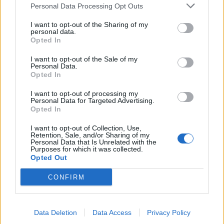
Personal Data Processing Opt Outs
20:15
Γερμανία: Τουλάχιστον 25 τραυματίες, οι επτά σοβαρά,
I want to opt-out of the Sharing of my
personal data.
από σύγκρουση δύο τραμ - Δείτε βίντεο
Opted In
20:06
I want to opt-out of the Sale of my
Personal Data.
Οργανωτικό λίφτινγκ χρειάζονται οι δήμοι
Opted In
19:57
I want to opt-out of processing my
Ζ. Κωνσταντοπούλου για πυρκαγιές: Αυτό που συμβαίνει
Personal Data for Targeted Advertising.
δεν είναι ατύχημα αλλά έγκλημα συνεχιζόμενο
Opted In
I want to opt-out of Collection, Use,
19:56
Retention, Sale, and/or Sharing of my
Σε κλίμα οδύνης το ύστατο χαίρε στον Αριστοτέλη
Personal Data that Is Unrelated with the
Purposes for which it was collected.
Δαμίγο που έχασε τη ζωή του κατά τη συντριβή των
Opted Out
ελικοπτέρων στην Ψάθα
CONFIRM
19:42
Χανιά: Εκδήλωση μνήμης για τα 81 χρόνια από τη
Χιροσίμα και το Ναγκασάκι
Data Deletion
Data Access
Privacy Policy