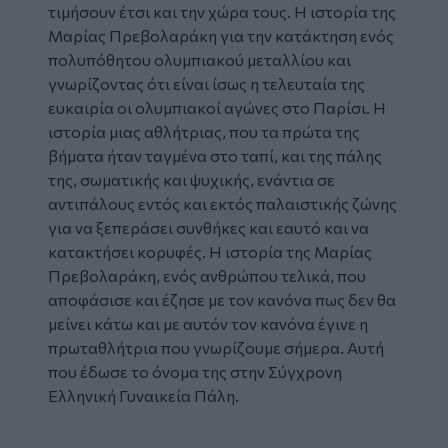
τιμήσουν έτσι και την χώρα τους. Η ιστορία της
Μαρίας Πρεβολαράκη για την κατάκτηση ενός
πολυπόθητου ολυμπιακού μεταλλίου και
γνωρίζοντας ότι είναι ίσως η τελευταία της
ευκαιρία οι ολυμπιακοί αγώνες στο Παρίσι. Η
ιστορία μιας αθλήτριας, που τα πρώτα της
βήματα ήταν ταγμένα στο ταπί, και της πάλης
της, σωματικής και ψυχικής, ενάντια σε
αντιπάλους εντός και εκτός παλαιστικής ζώνης
για να ξεπεράσει συνθήκες και εαυτό και να
κατακτήσει κορυφές. Η ιστορία της Μαρίας
Πρεβολαράκη, ενός ανθρώπου τελικά, που
αποφάσισε και έζησε με τον κανόνα πως δεν θα
μείνει κάτω και με αυτόν τον κανόνα έγινε η
πρωταθλήτρια που γνωρίζουμε σήμερα. Αυτή
που έδωσε το όνομα της στην Σύγχρονη
Ελληνική Γυναικεία Πάλη.