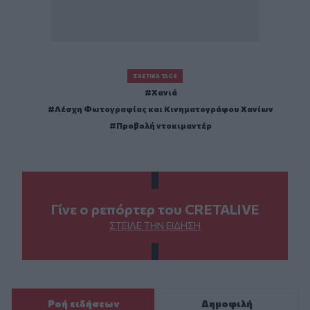
ΣΧΕΤΙΚΆ TAGS
Χανιά
Λέσχη Φωτογραφίας και Κινηματογράφου Χανίων
Προβολή ντοκιμαντέρ
Γίνε ο ρεπόρτερ του CRETALIVE
ΣΤΕΊΛΕ ΤΗΝ ΕΊΔΗΣΗ
Ροή ειδήσεων
Δημοφιλή