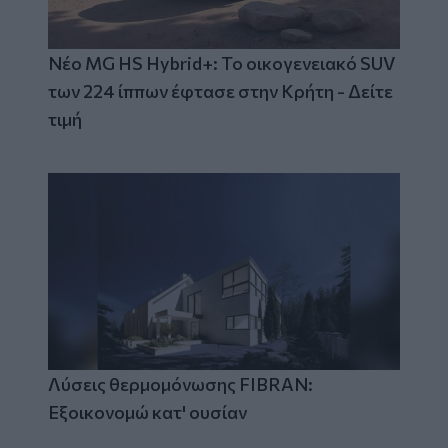
Νέο MG HS Hybrid+: Το οικογενειακό SUV
των 224 ίππων έφτασε στην Κρήτη - Δείτε
τιμή
Λύσεις θερμομόνωσης FIBRAN:
Εξοικονομώ κατ' ουσίαν