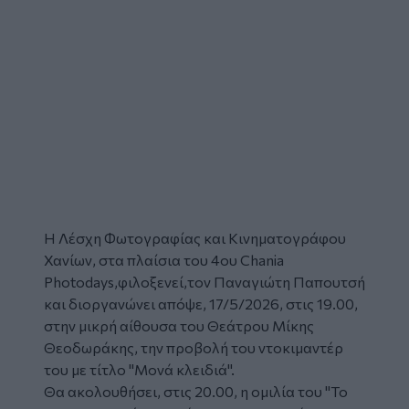
Η
Λέσχη Φωτογραφίας και Κινηματογράφου
Χανίων
, στα πλαίσια του 4ου Chania
Photodays,φιλοξενεί,τον Παναγιώτη Παπουτσή
και διοργανώνει απόψε, 17/5/2026, στις 19.00,
στην μικρή αίθουσα του Θεάτρου Μίκης
Θεοδωράκης, την προβολή του
ντοκιμαντέρ
του με τίτλο "Μονά κλειδιά".
Θα ακολουθήσει, στις 20.00, η ομιλία του "Το