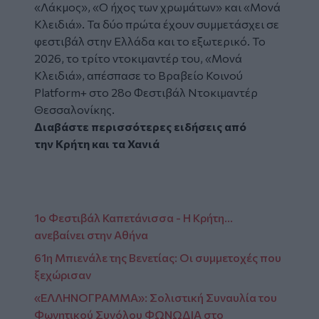
«Λάκμος», «Ο ήχος των χρωμάτων» και «Μονά
Κλειδιά». Τα δύο πρώτα έχουν συμμετάσχει σε
φεστιβάλ στην Ελλάδα και το εξωτερικό. Το
2026, το τρίτο ντοκιμαντέρ του, «Μονά
Κλειδιά», απέσπασε το Βραβείο Κοινού
Platform+ στο 28ο Φεστιβάλ Ντοκιμαντέρ
Θεσσαλονίκης.
Διαβάστε περισσότερες ειδήσεις από
την
Κρήτη
και τα
Χανιά
1ο Φεστιβάλ Καπετάνισσα - Η Κρήτη...
ανεβαίνει στην Αθήνα
61η Μπιενάλε της Βενετίας: Οι συμμετοχές που
ξεχώρισαν
«ΕΛΛΗΝΟΓΡΑΜΜΑ»: Σολιστική Συναυλία του
Φωνητικού Συνόλου ΦΩΝΩΔΙΑ στο