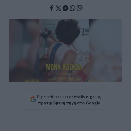
Facebook
Twitter
Messenger
Whatsapp
Viber
Προσθέστε το
cretalive.gr
ως
προτιμώμενη πηγή στο Google