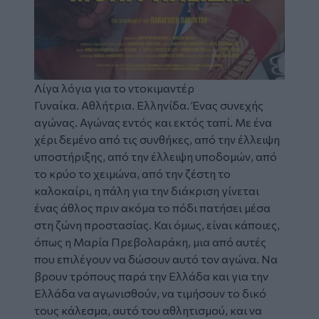
Λίγα λόγια για το ντοκιμαντέρ
Γυναίκα. Αθλήτρια. Ελληνίδα. Ένας συνεχής
αγώνας. Αγώνας εντός και εκτός ταπί. Με ένα
χέρι δεμένο από τις συνθήκες, από την έλλειψη
υποστήριξης, από την έλλειψη υποδομών, από
το κρύο το χειμώνα, από την ζέστη το
καλοκαίρι, η πάλη για την διάκριση γίνεται
ένας άθλος πριν ακόμα το πόδι πατήσει μέσα
στη ζώνη προστασίας. Και όμως, είναι κάποιες,
όπως η Μαρία Πρεβολαράκη, μια από αυτές
που επιλέγουν να δώσουν αυτό τον αγώνα. Να
βρουν τρόπους παρά την Ελλάδα και για την
Ελλάδα να αγωνισθούν, να τιμήσουν το δικό
τους κάλεσμα, αυτό του αθλητισμού, και να