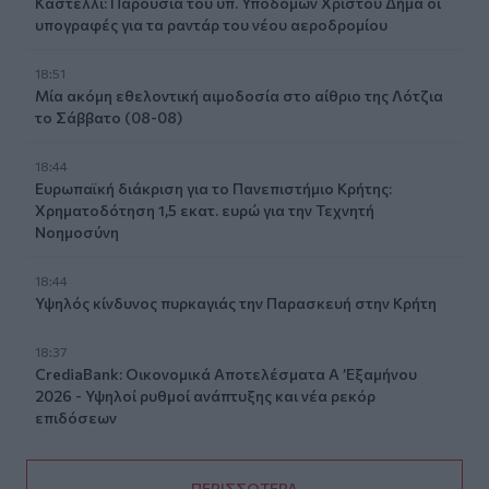
Καστέλλι: Παρουσία του υπ. Υποδομών Χρίστου Δήμα οι
υπογραφές για τα ραντάρ του νέου αεροδρομίου
18:51
Μία ακόμη εθελοντική αιμοδοσία στο αίθριο της Λότζια
το Σάββατο (08-08)
18:44
Ευρωπαϊκή διάκριση για το Πανεπιστήμιο Κρήτης:
Χρηματοδότηση 1,5 εκατ. ευρώ για την Τεχνητή
Νοημοσύνη
18:44
Υψηλός κίνδυνος πυρκαγιάς την Παρασκευή στην Κρήτη
18:37
CrediaBank: Οικονομικά Αποτελέσματα A ’Εξαμήνου
2026 - Υψηλοί ρυθμοί ανάπτυξης και νέα ρεκόρ
επιδόσεων
ΠΕΡΙΣΣΟΤΕΡΑ