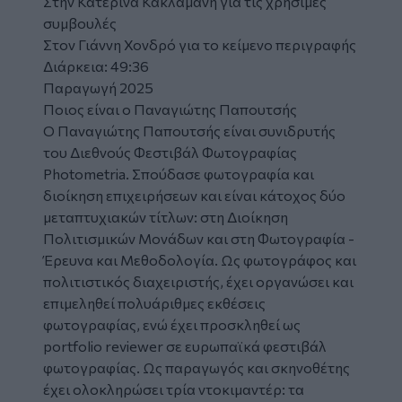
Στην Κατερίνα Κακλαμάνη για τις χρήσιμες
συμβουλές
Στον Γιάννη Χονδρό για το κείμενο περιγραφής
Διάρκεια: 49:36
Παραγωγή 2025
Ποιος είναι ο Παναγιώτης Παπουτσής
Ο Παναγιώτης Παπουτσής είναι συνιδρυτής
του Διεθνούς Φεστιβάλ Φωτογραφίας
Photometria. Σπούδασε φωτογραφία και
διοίκηση επιχειρήσεων και είναι κάτοχος δύο
μεταπτυχιακών τίτλων: στη Διοίκηση
Πολιτισμικών Μονάδων και στη Φωτογραφία -
Έρευνα και Μεθοδολογία. Ως φωτογράφος και
πολιτιστικός διαχειριστής, έχει οργανώσει και
επιμεληθεί πολυάριθμες εκθέσεις
φωτογραφίας, ενώ έχει προσκληθεί ως
portfolio reviewer σε ευρωπαϊκά φεστιβάλ
φωτογραφίας. Ως παραγωγός και σκηνοθέτης
έχει ολοκληρώσει τρία ντοκιμαντέρ: τα