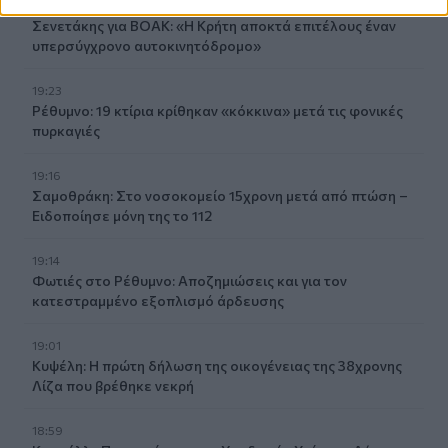
19:33
Σενετάκης για ΒΟΑΚ: «Η Κρήτη αποκτά επιτέλους έναν
υπερσύγχρονο αυτοκινητόδρομο»
19:23
Ρέθυμνο: 19 κτίρια κρίθηκαν «κόκκινα» μετά τις φονικές
πυρκαγιές
19:16
Σαμοθράκη: Στο νοσοκομείο 15χρονη μετά από πτώση –
Ειδοποίησε μόνη της το 112
19:14
Φωτιές στο Ρέθυμνο: Αποζημιώσεις και για τον
κατεστραμμένο εξοπλισμό άρδευσης
19:01
Κυψέλη: Η πρώτη δήλωση της οικογένειας της 38χρονης
Λίζα που βρέθηκε νεκρή
18:59