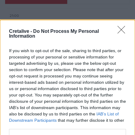
21:00
Χανιά: Τραγούδια που κουβαλούν ιστορίες και
αναμνήσεις στο Αρχαιολογικό Μουσείο
Cretalive -
Do Not Process My Personal
Information
20:49
Στην Κρήτη ο υπ. Υποδομών Χρίστος Δήμας: «Προχωρούν
If you wish to opt-out of the sale, sharing to third parties, or
τα έργα σε όλο το μήκος του ΒΟΑΚ»
processing of your personal or sensitive information for
targeted advertising by us, please use the below opt-out
20:42
section to confirm your selection. Please note that after your
Νορβηγία: Μυστηριώδεις θάνατοι ταράνδων δημιουργούν
opt-out request is processed you may continue seeing
ερωτηματικά
interest-based ads based on personal information utilized by
us or personal information disclosed to third parties prior to
20:29
your opt-out. You may separately opt-out of the further
Ιεράπετρα: Χειροπέδες σε 20χρονο φερόμενο διακινητή
disclosure of your personal information by third parties on the
για την «καραβιά» με τους 45 μετανάστες
IAB’s list of downstream participants. This information may
also be disclosed by us to third parties on the
IAB’s List of
20:21
Downstream Participants
that may further disclose it to other
Λιμάνι Ηρακλείου: Έμπλεξε ο κάβος στην προπέλα του
third parties.
πλοίου!