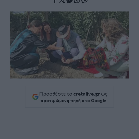
Facebook
Twitter
Messenger
Whatsapp
Viber
Προσθέστε το
cretalive.gr
ως
προτιμώμενη πηγή στο Google