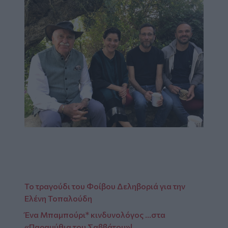
Το τραγούδι του Φοίβου Δεληβοριά για την
Ελένη Τοπαλούδη
Ένα Μπαμπούρι* κινδυνολόγος …στα
«Παραμύθια του Σαββάτου»!