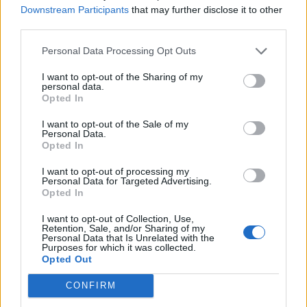
22:03
Downstream Participants
that may further disclose it to other
Καιρός: “Πορτοκαλί” συναγερμός στην Κρήτη - Ζέστη και
third parties.
πολύ υψηλός κίνδυνος πυρκαγιάς!
Personal Data Processing Opt Outs
22:02
I want to opt-out of the Sharing of my
Σφοδρή επίθεση κατά Καρυστιανού-Γρατσία από πρώην
personal data.
στελέχη: «Συνεχής εσωστρέφεια και τραγικά
Opted In
επικοινωνιακά λάθη»
I want to opt-out of the Sale of my
Personal Data.
21:57
Opted In
Ηράκλειο: "Σε άθλια κατάσταση το μνημείο πεσόντων
Εφέδρων Αξιωματικών στον Καράβολα"
I want to opt-out of processing my
Personal Data for Targeted Advertising.
Opted In
21:39
Λαμία: Απατεώνες άρπαξαν μεγάλο χρηματικό ποσό από
I want to opt-out of Collection, Use,
ηλικιωμένη
Retention, Sale, and/or Sharing of my
Personal Data that Is Unrelated with the
Purposes for which it was collected.
21:33
Opted Out
Μεσογειακή φώκια έκανε στάση για ξεκούραση στην
παραλία της Αγίας Βάσως στο Τρίκερι
CONFIRM