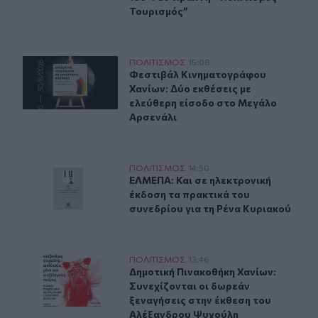
Τουρισμός”
Δύο ξεχωριστές εκθέσεις του Φεστιβάλ Κινηματογράφο
ΠΟΛΙΤΙΣΜΟΣ
15:08
Φεστιβάλ Κινηματογράφου Χανίων: 
Φεστιβάλ Κινηματογράφου
Χανίων: Δύο εκθέσεις με
ελεύθερη είσοδο στο Μεγάλο
Αρσενάλι
ΕΛΜΕΠΑ: Και σε ηλεκτρονική έκδοση τα πρακτικά του σ
ΠΟΛΙΤΙΣΜΟΣ
14:50
ΕΛΜΕΠΑ: Και σε ηλεκτρονική έκδοσ
ΕΛΜΕΠΑ: Και σε ηλεκτρονική
έκδοση τα πρακτικά του
συνεδρίου για τη Ρένα Κυριακού
Δημοτική Πινακοθήκη Χανίων: Συνεχίζονται οι δωρεάν 
ΠΟΛΙΤΙΣΜΟΣ
13:46
Δημοτική Πινακοθήκη Χανίων: Συνε
Δημοτική Πινακοθήκη Χανίων:
Συνεχίζονται οι δωρεάν
ξεναγήσεις στην έκθεση του
Αλέξανδρου Ψυχούλη