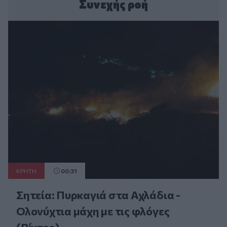
Συνεχής ροή
ΚΡΗΤΗ
00:31
Σητεία: Πυρκαγιά στα Αχλάδια -
Ολονύχτια μάχη με τις φλόγες