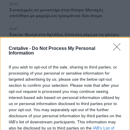
23:02
Συναγερμός σε μοναστήρι στην Κύπρο: Μοναχός
επιτέθηκε με μαχαίρι και τραυμάτισε δύο άτομα
22:47
Σητεία: Φωτιά στα Αχλάδια, δύσκολη μάχη με τις φλόγες
- Βίντεο
Cretalive -
Do Not Process My Personal
Information
22:39
Βρετανία: Κατά συρροή δολοφόνος καταδικάστηκε για
δύο δολοφονίες γυναικών - Η συγγνώμη από την
If you wish to opt-out of the sale, sharing to third parties, or
αστυνομία
processing of your personal or sensitive information for
targeted advertising by us, please use the below opt-out
22:32
section to confirm your selection. Please note that after your
Πανεπιστήμιο Κρήτης: 3,35 εκατ. ευρώ από το Υπουργείο
opt-out request is processed you may continue seeing
Παιδείας, για το στεγαστικό επίδομα των φοιτητών
interest-based ads based on personal information utilized by
us or personal information disclosed to third parties prior to
22:22
your opt-out. You may separately opt-out of the further
Ηράκλειο: “Σκουπίδια κατάχαμα, μια ψησταριά στο
disclosure of your personal information by third parties on the
πουθενά κι ένα αμάξι παρατημένο στο πάρκο”
IAB’s list of downstream participants. This information may
also be disclosed by us to third parties on the
IAB’s List of