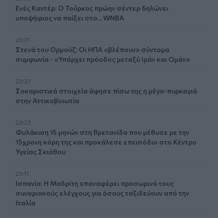
Ενές Καντέρ: Ο Τούρκος πρώην σέντερ δηλώνει
υποψήφιος να παίξει στο... WNBA
23:31
Στενά του Ορμούζ: Οι ΗΠΑ «βλέπουν» σύντομα
συμφωνία - «Υπάρχει πρόοδος μεταξύ Ιράν και Ομάν»
23:27
Σοκαριστικά στοιχεία άφησε πίσω της η μέγα-πυρκαγιά
στην Αττικοβοιωτία
23:23
Φυλάκιση 15 μηνών στη Βρετανίδα που μέθυσε με την
15χρονη κόρη της και προκάλεσε επεισόδιο στο Κέντρο
Υγείας Σκιάθου
23:11
Ισπανία: Η Μαδρίτη επαναφέρει προσωρινά τους
συνοριακούς ελέγχους για όσους ταξιδεύουν από την
Ιταλία