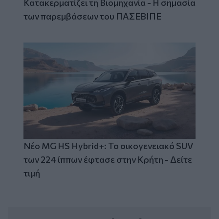
Κατακερματίζει τη Βιομηχανία - Η σημασία
των παρεμβάσεων του ΠΑΣΕΒΙΠΕ
Νέο MG HS Hybrid+: Το οικογενειακό SUV
των 224 ίππων έφτασε στην Κρήτη - Δείτε
τιμή