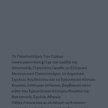
Το Πανεπιστήμιο Tων Ορέων
(www.panoreon.gr) με την ομάδα της
Αποστολής Πηνελόπη Gandhi, το Ελληνικό
Μεσογειακό Πανεπιστήμιο, το Δημοτικό
Σχολείο Χουδετσίου και το Ερευνητικό Κέντρο
Κνωσού, έσπειραν σπόρους βαμβακιού στον
κήπο του Ερευνητικού Κέντρου Κνωσού της
Βρετανικής Σχολής Αθηνών
(https://www.bsa.ac.uk/about-us/knossos-