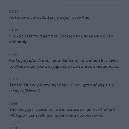
02:30
Αυξάνονται οι ενδείξεις για ζωή στον Άρη
01:30
Ειδικός λέει ποια φυτά να βάλεις στο μπαλκόνι σου το
καλοκαίρι
00:31
Βιολόγος: «Αυτό που προσελκύει τα κουνούπια δεν είναι
το γλυκό αίμα, αλλά οι χημικές ενώσεις που εκπέμπουμε»
00:31
Σητεία: Πυρκαγιά στα Αχλάδια - Ολονύχτια μάχη με τις
φλόγες (Βίντεο)
23:55
Υπό έλεγχο η φωτιά σε ισόγειο κατάστημα στο Παλαιό
Φάληρο - Εκκενώθηκε προληπτικά πολυκατοικία
23:38