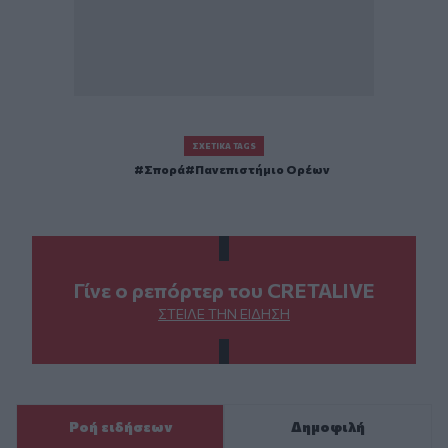
ΣΧΕΤΙΚΆ TAGS
Σπορά
Πανεπιστήμιο Ορέων
Γίνε ο ρεπόρτερ του CRETALIVE
ΣΤΕΊΛΕ ΤΗΝ ΕΊΔΗΣΗ
Ροή ειδήσεων
Δημοφιλή