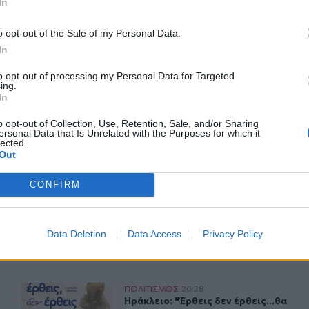
In
o opt-out of the Sale of my Personal Data.
In
ΙΚΆ TAGS
to opt-out of processing my Personal Data for Targeted
λλογος Γονέων Κηδεμόνων και Φίλων Ατόμων με Αυτισμό Ρεθύμνου
ing.
In
o opt-out of Collection, Use, Retention, Sale, and/or Sharing
ersonal Data that Is Unrelated with the Purposes for which it
lected.
Out
ερ του CRETALIVE
ΤΗΝ ΕΊΔΗΣΗ
CONFIRM
Data Deletion
Data Access
Privacy Policy
ό Ουρανό» στο Γαβαλοχώρι
Ηράκλειο: "Έρθεις δεν έρθεις...θα σ' αγκαλιάζω” - Συ
ΠΟΛΙΤΙΣΜΟΣ
20:28
άτω από τον Κρητικό Ουρανό» στο Γαβαλοχώρι
Ηράκλειο: "Έρθεις δεν έρθεις...θα
Ηράκλειο: "Έρθεις δεν έρθεις...θα