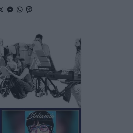
book
witter
Messenger
Whatsapp
Viber