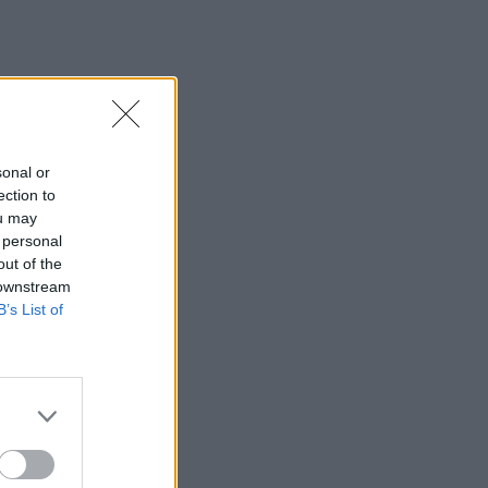
Φωτιά σε χαμηλή βλάστηση στην
Κάρπαθο
23:27
Κολομβία: Διασώθηκε ιπποποταμάκι
από την αποικία του Πάμπλο Εσκομπάρ
sonal or
23:21
ection to
Κυψέλη: Τα δύο σενάρια που εξετάζουν
ou may
οι Αρχές για τη δολοφονία της
 personal
Σκωτσέζας
out of the
 downstream
23:15
B’s List of
Οι ΗΠΑ αναστέλλουν τις εισαγωγές από
τον μεγαλύτερο παραγωγό αβοκάντο
του Μεξικού
23:09
Κατσαφάδος από τα Βίλια: «Κανένας
δεν μένει πίσω» - Σε εξέλιξη οι
διαδικασίες αποζημιώσεων για τους