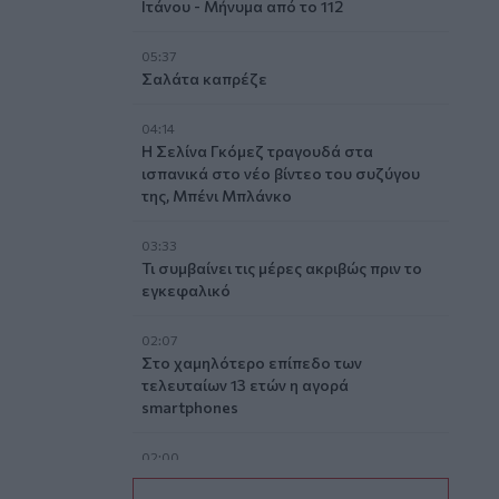
Ιτάνου - Μήνυμα από το 112
05:37
Σαλάτα καπρέζε
04:14
Η Σελίνα Γκόμεζ τραγουδά στα
ισπανικά στο νέο βίντεο του συζύγου
της, Μπένι Μπλάνκο
03:33
Τι συμβαίνει τις μέρες ακριβώς πριν το
εγκεφαλικό
02:07
Στο χαμηλότερο επίπεδο των
τελευταίων 13 ετών η αγορά
smartphones
02:00
Νέιθαν Τόμας: Το παιδί-θαύμα που έγινε