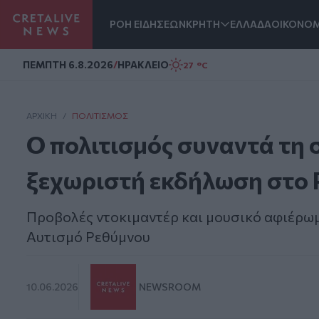
ΡΟΗ ΕΙΔΗΣΕΩΝ
ΚΡΗΤΗ
ΕΛΛΑΔΑ
ΟΙΚΟΝΟΜ
Homepage
ΠΕΜΠΤΗ 6.8.2026
/
ΗΡΑΚΛΕΙΟ
27 °C
ΑΡΧΙΚΗ
/
ΠΟΛΙΤΙΣΜΌΣ
Ο πολιτισμός συναντά τη 
ξεχωριστή εκδήλωση στο 
Προβολές ντοκιμαντέρ και μουσικό αφιέρωμ
Αυτισμό Ρεθύμνου
10.06.2026
NEWSROOM