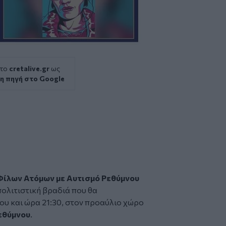
 το
cretalive.gr
ως
η πηγή στο Google
Φίλων Ατόμων με Αυτισμό Ρεθύμνου
πολιτιστική βραδιά που θα
ου και ώρα 21:30, στον προαύλιο χώρο
εθύμνου
.