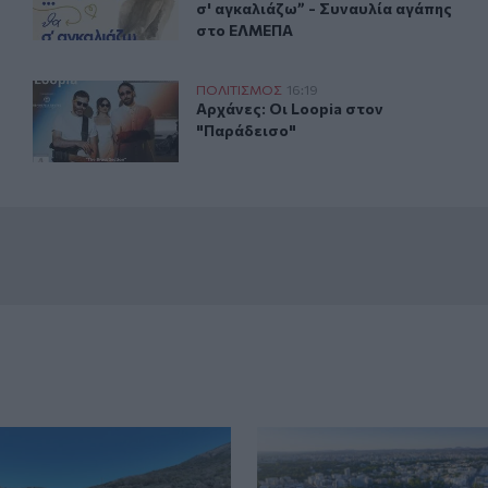
σ' αγκαλιάζω” - Συναυλία αγάπης
στο ΕΛΜΕΠΑ
ρειο» Δημοτική Βιβλιοθήκη
Αρχάνες: Οι Loopia στον "Παράδεισο"
ΠΟΛΙΤΙΣΜΟΣ
16:19
εγώ» στην «Κουνδούρειο» Δημοτική Βιβλιοθήκη
Αρχάνες: Οι Loopia στον "Παράδεισ
Αρχάνες: Οι Loopia στον
"Παράδεισο"