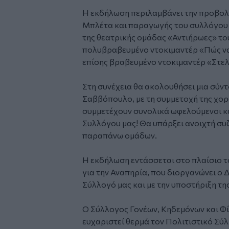
Η εκδήλωση περιλαμβάνει την προβολή
Μπλέτα και παραγωγής του συλλόγου 
της θεατρικής ομάδας «Αντιήρωες» το
πολυβραβευμένο ντοκιμαντέρ «Πώς να 
επίσης βραβευμένο ντοκιμαντέρ «Στελ
Στη συνέχεια θα ακολουθήσει μια σύν
Σαββόπουλο, με τη συμμετοχή της χορ
συμμετέχουν συνολικά ωφελούμενοι κ
Συλλόγου μας! Θα υπάρξει ανοιχτή συ
παραπάνω ομάδων.
Η εκδήλωση εντάσσεται στο πλαίσιο 
για την Αναπηρία, που διοργανώνει ο
Σύλλογό μας και με την υποστήριξη τη
Ο Σύλλογος Γονέων, Κηδεμόνων και Φ
ευχαριστεί θερμά τον Πολιτιστικό Σύλλ