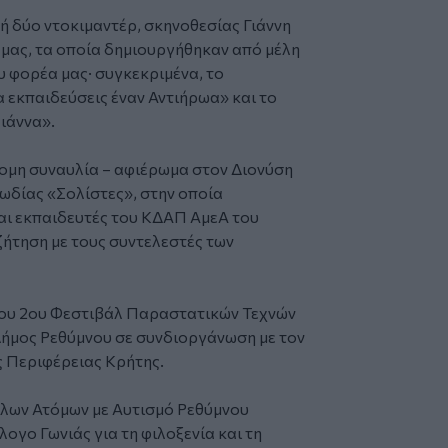
 δύο ντοκιμαντέρ, σκηνοθεσίας Γιάννη
μας, τα οποία δημιουργήθηκαν από μέλη
υ φορέα μας· συγκεκριμένα, το
εκπαιδεύσεις έναν Αντιήρωα» και το
ιάννα».
τομη συναυλία – αφιέρωμα στον Διονύση
ωδίας «Σολίστες», στην οποία
αι εκπαιδευτές του ΚΔΑΠ ΑμεΑ του
ζήτηση με τους συντελεστές των
του 2ου Φεστιβάλ Παραστατικών Τεχνών
 Δήμος Ρεθύμνου σε συνδιοργάνωση με τον
ς Περιφέρειας Κρήτης.
ίλων Ατόμων με Αυτισμό Ρεθύμνου
ογο Γωνιάς για τη φιλοξενία και τη