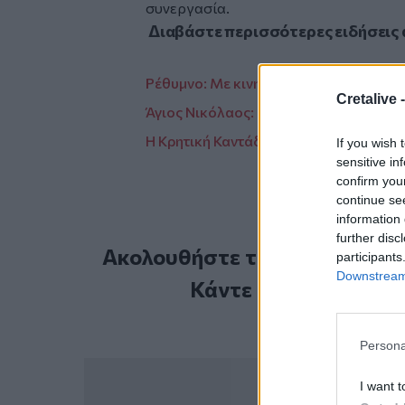
συνεργασία.
Διαβάστε περισσότερες ειδήσεις
Ρέθυμνο: Με κινηματογραφικές προβολ
Cretalive 
Άγιος Νικόλαος: Προβολές ταινιών στ
Η Κρητική Καντάδα... αναβιώνει στις Π
If you wish 
sensitive in
confirm you
continue se
information 
further disc
Ακολουθήστε το Cretalive στ
participants
Downstream 
Κάντε εγγραφή στο 
Persona
I want t