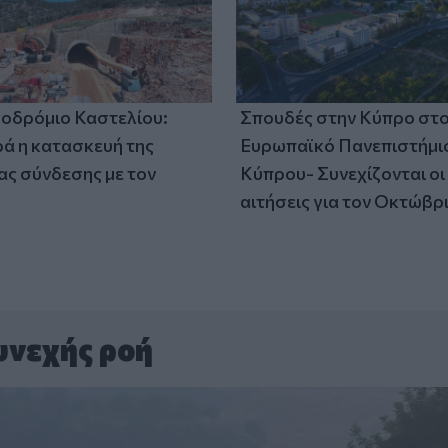
οδρόμιο Καστελίου:
Σπουδές στην Κύπρο στ
 η κατασκευή της
Ευρωπαϊκό Πανεπιστήμι
ς σύνδεσης με τον
Κύπρου- Συνεχίζονται οι
αιτήσεις για τον Οκτώβρ
υνεχής ροή