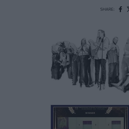
SHARE:
Face
T