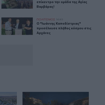
επίκεντρο την ομάδα της Αγίας
Κόλπος του Άντεν: Πλήγμα των Χούθι σε
Βαρβάρας!
τάνκερ της Σαουδικής Αραβίας
Ο "Ιωάννης Καποδίστριας" προσέλκυσε πλήθος κόσμου στι
ΠΟΛΙΤΙΣΜΟΣ
14:49
ο"
Ο "Ιωάννης Καποδίστριας" προσέλκυσε
Ο "Ιωάννης Καποδίστριας"
προσέλκυσε πλήθος κόσμου στις
Αρχάνες