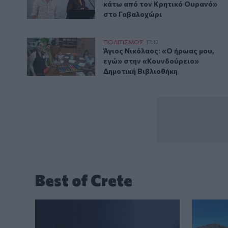
κάτω από τον Κρητικό Ουρανό»
στο Γαβαλοχώρι
Άγιος Νικόλαος: «Ο ήρωας μου, εγώ» στην «Κουνδού
ΠΟΛΙΤΙΣΜΟΣ
17:12
Άγιος Νικόλαος: «Ο ήρωας μου, 
Άγιος Νικόλαος: «Ο ήρωας μου,
εγώ» στην «Κουνδούρειο»
Δημοτική Βιβλιοθήκη
Best of Crete