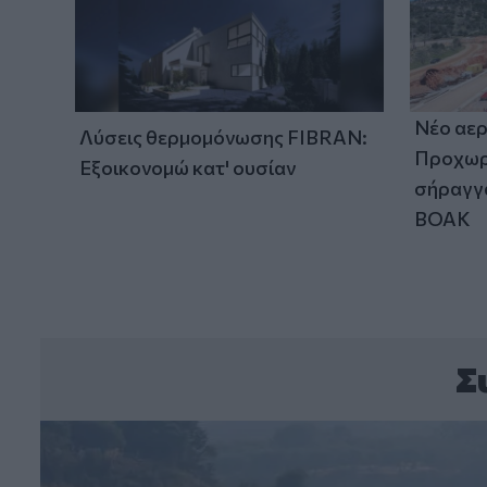
Νέο αερ
Λύσεις θερμομόνωσης FIBRAN:
Προχωρά
Εξοικονομώ κατ' ουσίαν
σήραγγα
ΒΟΑΚ
Σ