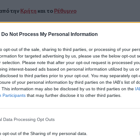
 από την
Κρήτη
και το
Ρέθυμνο
ές ολοκληρώνεται το Α Festival
-
Do Not Process My Personal Information
ο Κινηματοθέατρο «REX»
ατσίδες!
to opt-out of the sale, sharing to third parties, or processing of your per
formation for targeted advertising by us, please use the below opt-out s
r selection. Please note that after your opt-out request is processed y
eing interest-based ads based on personal information utilized by us or
disclosed to third parties prior to your opt-out. You may separately opt-
losure of your personal information by third parties on the IAB’s list of
ο
Google News
και στο
Facebook
. This information may also be disclosed by us to third parties on the
IA
Participants
that may further disclose it to other third parties.
κανάλι μας στο
YouTube
l Data Processing Opt Outs
o opt-out of the Sharing of my personal data.