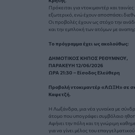
Κρήτης
.
Πρόκειται για ντοκιμαντέρ και ταινίες
εξωτερικό, ενώ έχουν αποσπάσει διεθν
Οι προβολές έχουν ως στόχο την ανάδ
και την εμπλοκή των ατόμων με αναπηρ
Το πρόγραμμα έχει ως ακολούθως:
ΔΗΜΟΤΙΚΟΣ ΚΗΠΟΣ ΡΕΘΥΜΝΟΥ,
ΠΑΡΑΚΕΥΗ 12/06/2026
ΩΡΑ 21:30 – Είσοδος Ελεύθερη
Προβολή ντοκιμαντέρ «ΛΩΞΗ» σε σκ
Καφετζή.
Η Λωξάνδρα, μια νέα γυναίκα με σύνδ
άτομο που υπογράφει συμβόλαιο ηθοπο
Αφήνει την πόλη και τη γνώριμη καθημ
για να γίνει μέλος του επαγγελματικού