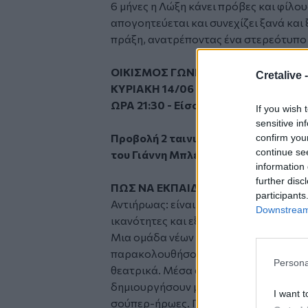
6 μήνες η Λώξη κάνει πρόβες και φίλου
απογοητεύεται και συνεχίζει ξανά και
πράξη, ανατρέποντας ένα στερεότυπο
ΟΙΚΙΣΜΟΣ ΓΩΝΙΑ
Cretalive 
ΚΥΡΙΑΚΗ 14/06 - Αύλειος χώρος νηπ
ΩΡΑ 21:30 - Είσοδος Ελεύθερη
If you wish 
sensitive in
Προβολή 2 ταινιών «Πώς να εκπαιδ
confirm you
continue se
του Γιάννη Μπλέτα και μουσικό πρό
information 
further disc
ΠΩΣ ΝΑ ΕΚΠΑΙΔΕΥΣΕΙΣ ΕΝΑΝ ΑΝΤΙ
participants
Αντιήρωας: είναι ο πρωταγωνιστής που
Downstream 
ικανότητες και εξαρτάται παθολογικά
Μια ομάδα νέων “αντιηρώων” με δυσκο
παρακολουθήσουν μαθήματα θεάτρου. 
Persona
θεατρικά. Μέσα από την μεγάλη τους 
δημιουργήσουν μια θεατρική, αυτοσχε
I want t
σούπερ-ήρωες. Παράλληλα, οι αντιήρω