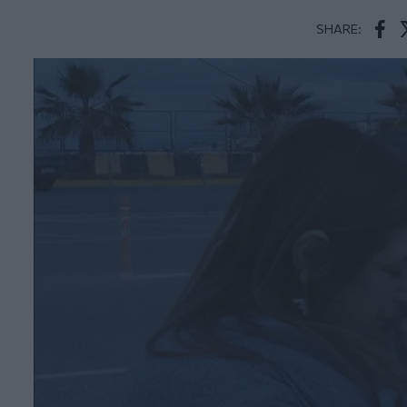
SHARE:
Face
T