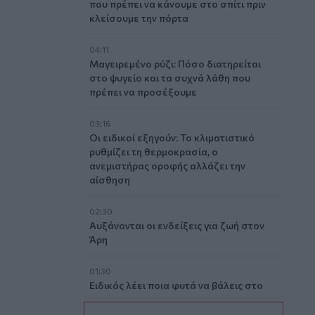
που πρέπει να κάνουμε στο σπίτι πριν
κλείσουμε την πόρτα
04:11
Μαγειρεμένο ρύζι: Πόσο διατηρείται
στο ψυγείο και τα συχνά λάθη που
πρέπει να προσέξουμε
03:16
Οι ειδικοί εξηγούν: Το κλιματιστικό
ρυθμίζει τη θερμοκρασία, ο
ανεμιστήρας οροφής αλλάζει την
αίσθηση
02:30
Αυξάνονται οι ενδείξεις για ζωή στον
Άρη
01:30
Ειδικός λέει ποια φυτά να βάλεις στο
μπαλκόνι σου το καλοκαίρι