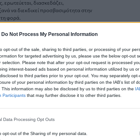
ς, ερωτεύεται, διασκεδάζει,
 ξανά να διεκδικεί προσβασιμότητα στην
 τη φορά.
-
Do Not Process My Personal Information
ιαγωγείου Γωνιάς
to opt-out of the sale, sharing to third parties, or processing of your per
formation for targeted advertising by us, please use the below opt-out s
εύσεις έναν ΑΝΤΙΗΡΩΑ» & «Στελιάννα»
r selection. Please note that after your opt-out request is processed y
eing interest-based ads based on personal information utilized by us or
γραμμα από την χορωδία ΣΟΛΙΣΤΕΣ
disclosed to third parties prior to your opt-out. You may separately opt-
losure of your personal information by third parties on the IAB’s list of
ΗΡΩΑ
. This information may also be disclosed by us to third parties on the
IA
 δε διαθέτει συμβατικές ηρωικές
Participants
that may further disclose it to other third parties.
 από κάποιον άλλο.
λίες, αποφασίζουν να
Οι νεαροί “αντιήρωες” εκπαιδεύονται
l Data Processing Opt Outs
αγάπη για το θέατρο, αποφασίζουν να
διαστική παράσταση, με θεματική τους
o opt-out of the Sharing of my personal data.
ες ζουν την καθημερινότητα και τις ζωές