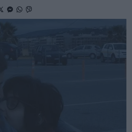
book
witter
Messenger
Whatsapp
Viber