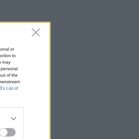
σύντομα συμφωνία - «Υπάρχει πρόοδος
μεταξύ Ιράν και Ομάν»
23:27
Σοκαριστικά στοιχεία άφησε πίσω της
η μέγα-πυρκαγιά στην Αττικοβοιωτία
sonal or
23:23
ection to
Φυλάκιση 15 μηνών στη Βρετανίδα που
ou may
μέθυσε με την 15χρονη κόρη της και
 personal
προκάλεσε επεισόδιο στο Κέντρο
out of the
Υγείας Σκιάθου
 downstream
B’s List of
23:11
Ισπανία: Η Μαδρίτη επαναφέρει
προσωρινά τους συνοριακούς ελέγχους
για όσους ταξιδεύουν από την Ιταλία
23:02
Συναγερμός σε μοναστήρι στην Κύπρο:
Μοναχός επιτέθηκε με μαχαίρι και