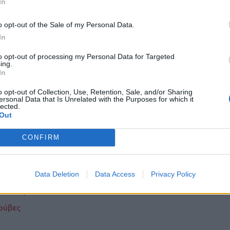
In
ας, πρέπει να περνάς μέσα από τοίχους;
o opt-out of the Sale of my Personal Data.
In
ό που δεν της αρέσει να μιλάει πολύ,
to opt-out of processing my Personal Data for Targeted
η ατόμων με αναπηρία, προετοιμάζοντας
ing.
γίνεται η φωνή της και της δίνει την
In
o opt-out of Collection, Use, Retention, Sale, and/or Sharing
τές – ηθοποιούς και θα ολοκληρωθεί η
ersonal Data that Is Unrelated with the Purposes for which it
lected.
 χορωδία
ΣΟΛΙΣΤΕΣ. Διευθύνει ο
Out
CONFIRM
 από την
Κρήτη
και το
Ρέθυμνο
ο Κινηματοθέατρο «REX»
Data Deletion
Data Access
Privacy Policy
ατσίδες!
Γούβες