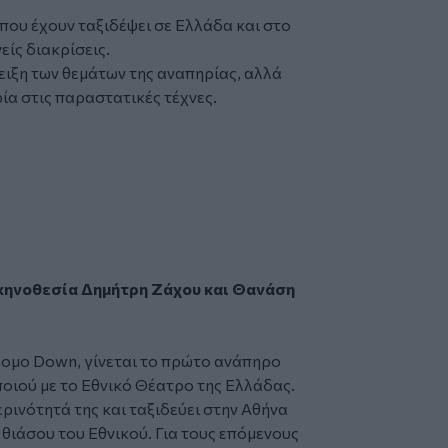
 που έχουν ταξιδέψει σε Ελλάδα και στο
είς διακρίσεις.
ειξη των θεμάτων της αναπηρίας, αλλά
ία στις παραστατικές τέχνες.
ηνοθεσία Δημήτρη Ζάχου και Θανάση
ρομο Down, γίνεται το πρώτο ανάπηρο
ιού με το Εθνικό Θέατρο της Ελλάδας.
ερινότητά της και ταξιδεύει στην Αθήνα
 θιάσου του Εθνικού. Για τους επόμενους