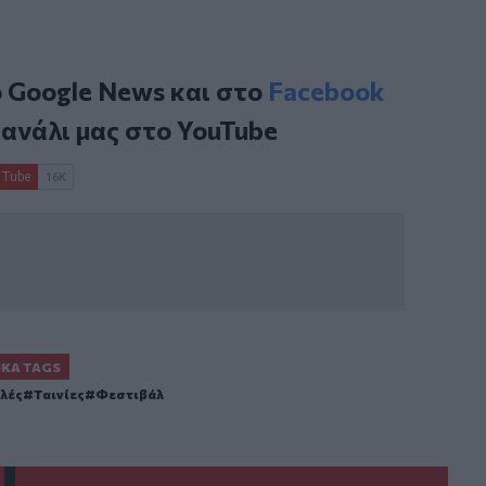
ο
Google News
και στο
Facebook
κανάλι μας στο
YouTube
ΙΚΆ TAGS
λές
Ταινίες
Φεστιβάλ