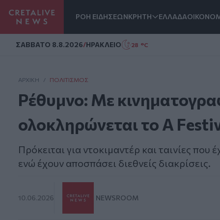
ΡΟΗ ΕΙΔΗΣΕΩΝ
ΚΡΗΤΗ
ΕΛΛΑΔΑ
ΟΙΚΟΝΟΜ
Homepage
ΣAΒΒΑΤΟ 8.8.2026
/
ΗΡΑΚΛΕΙΟ
28 °C
ΑΡΧΙΚΗ
/
ΠΟΛΙΤΙΣΜΌΣ
Ρέθυμνο: Με κινηματογρα
ολοκληρώνεται το Α Festiv
Πρόκειται για ντοκιμαντέρ και ταινίες που 
ενώ έχουν αποσπάσει διεθνείς διακρίσεις.
10.06.2026
NEWSROOM