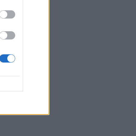
τραυμάτισε δύο άτομα
22:47
Σητεία: Φωτιά στα Αχλάδια, δύσκολη
μάχη με τις φλόγες - Βίντεο
22:39
Βρετανία: Κατά συρροή δολοφόνος
καταδικάστηκε για δύο δολοφονίες
γυναικών - Η συγγνώμη από την
αστυνομία
22:32
Πανεπιστήμιο Κρήτης: 3,35 εκατ. ευρώ
από το Υπουργείο Παιδείας, για το
στεγαστικό επίδομα των φοιτητών
22:22
Ηράκλειο: “Σκουπίδια κατάχαμα, μια
ψησταριά στο πουθενά κι ένα αμάξι
παρατημένο στο πάρκο”