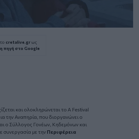
 το
cretalive.gr
ως
η πηγή στο Google
εται και ολοκληρώνεται το Α Festival
α την Αναπηρία, που διοργανώνει ο
αι ο
Σύλλογος Γονέων, Κηδεμόνων και
σε συνεργασία με την
Περιφέρεια