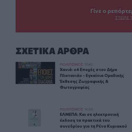
Γίνε ο ρεπόρτ
ΣΤΕΊΛΕ 
ΣΧΕΤΙΚA AΡΘΡΑ
Χανιά: «4 Εποχές στον Δήμο Πλατανιά» - Εγκαίνια
ΠΟΛΙΤΙΣΜΟΣ
17:40
Χανιά: «4 Εποχές στον Δήμο Πλ
Χανιά: «4 Εποχές στον Δήμο
Πλατανιά» - Εγκαίνια Ομαδικής
Έκθεσης Ζωγραφικής &
Φωτογραφίας
ΕΛΜΕΠΑ: Και σε ηλεκτρονική έκδοση τα πρακτικά το
ΠΟΛΙΤΙΣΜΟΣ
14:50
ΕΛΜΕΠΑ: Και σε ηλεκτρονική έκδ
ΕΛΜΕΠΑ: Και σε ηλεκτρονική
έκδοση τα πρακτικά του
συνεδρίου για τη Ρένα Κυριακού