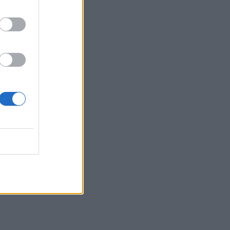
11:49
Ηράκλειο: Σοβαρή βλάβη στη γεώτρηση
των Βασιλειών – Πού προβλέπονται
προβλήματα υδροδότησης
11:43
Ρεκόρ υψηλής θερμοκρασίας 36,9°C
σημειώθηκε στο Χονγκ Κονγκ
11:40
Πανηγύρια: Γλέντι, χορός αλλά και
προσοχή στις τροφικές δηλητηριάσεις
11:35
Ρωσικά πλήγματα σε δύο διυλιστήρια
11:23
Έρευνα για παρολίγον σύγκρουση δύο
αεροσκαφών στο Σίδνεϋ