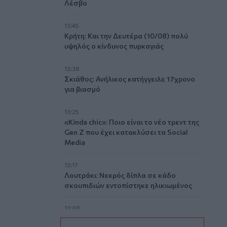
Λέσβο
13:45
Κρήτη: Και την Δευτέρα (10/08) πολύ
υψηλός ο κίνδυνος πυρκαγιάς
13:38
Σκιάθος: Ανήλικος κατήγγειλε 17χρονο
για βιασμό
13:25
«Kinda chic»: Ποιο είναι το νέο τρεντ της
Gen Z που έχει κατακλύσει τα Social
Media
13:17
Λουτράκι: Νεκρός δίπλα σε κάδο
σκουπιδιών εντοπίστηκε ηλικιωμένος
13:08
«Χρυσές» διακοπές στην Ελλάδα: Το