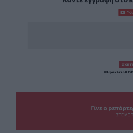
ΣΧΕΤ
Ηράκλειο
OD
Γίνε ο ρεπόρτ
ΣΤΕΊΛΕ 