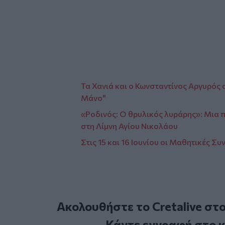
Τα Χανιά και ο Κωνσταντίνος Αργυρός α
Μάνο"
«Ροδινός: O θρυλικός λυράρης»: Μια 
στη Λίμνη Αγίου Νικολάου
Στις 15 και 16 Ιουνίου οι Μαθητικές 
Ακολουθήστε το Cretalive στ
Κάντε εγγραφή στο 