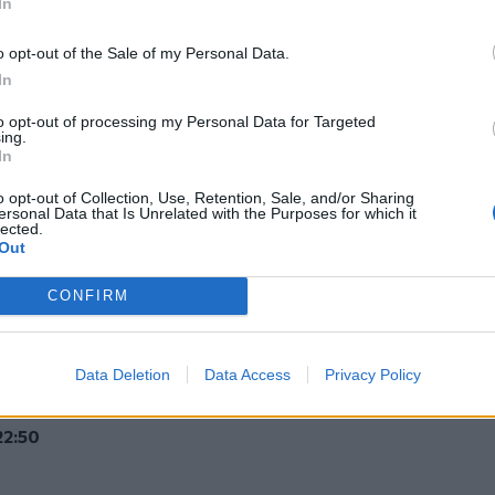
In
ΑΣΙΑΣ
o opt-out of the Sale of my Personal Data.
In
ΥΨΗΣ
to opt-out of processing my Personal Data for Targeted
ing.
ΑΣΙΑΣ
In
2:00
o opt-out of Collection, Use, Retention, Sale, and/or Sharing
ersonal Data that Is Unrelated with the Purposes for which it
lected.
Out
Ν
CONFIRM
Α
Data Deletion
Data Access
Privacy Policy
2:50