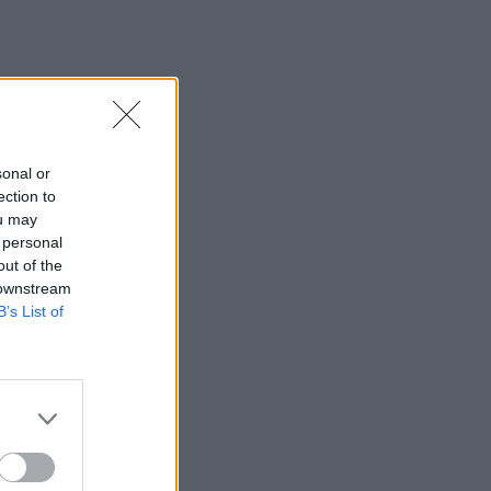
Μήλος: Ελικόπτερο… προσγειώθηκε
στο Σαρακήνικο για να κάνουν μπάνιο οι
επιβάτες του - Δείτε βίντεο
12:15
Κίσσαμος: 32χρονος κατηγορείται για
πέντε κλοπές από επιχειρήσεις
sonal or
ection to
12:14
ou may
Τροχαίο ατύχημα το πρωί στην Πάρνηθα
 personal
- Στο νοσοκομείο 4 άτομα
out of the
 downstream
11:59
B’s List of
Τραγωδία στα Μάλια: 64χρονος
ανασύρθηκε νεκρός από τη θάλασσα
11:55
Σορός 57χρονης στον Λυκαβηττό: Τι
εξετάζουν οι αρχές για τη μοιραία
πτώση