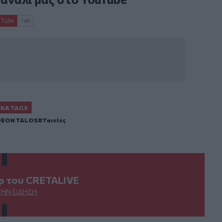
ΙΚΆ TAGS
EON TALOS
Ταινίες
ερ του CRETALIVE
ΤΗΝ ΕΊΔΗΣΗ