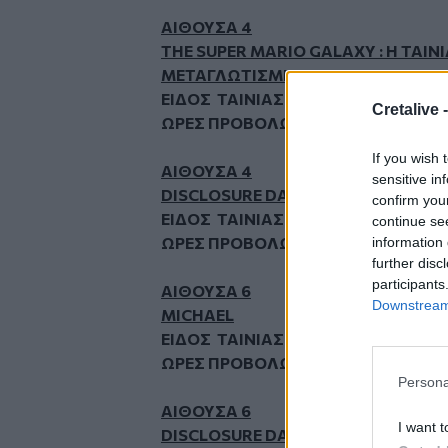
ΑΙΘΟΥΣΑ 4
THE SUPER MARIO GALAXY : Η ΤΑΙΝ
ΜΕΤΑΓΛΩΤΙΣΜΕΝΟ
ΕΙΔΟΣ ΤΑΙΝΙΑΣ : ΚΙΝΟΥΜΕΝΑ ΣΧΕΔΙ
Cretalive 
ΩΡΕΣ ΠΡΟΒΟΛΩΝ :ΠΕΜ-ΤΕΤ:19:15
If you wish 
ΑΙΘΟΥΣΑ 4
sensitive in
DISCLOSURE DAY /ΗΜΕΡΑ ΑΠΟΚΑΛ
confirm you
ΕΙΔΟΣ ΤΑΙΝΙΑΣ : ΠΕΡΙΠΕΤΕΙΑ ΦΑΝΤ
continue se
ΩΡΕΣ ΠΡΟΒΟΛΩΝ : ΠΕΜ-ΤΕΤ:21:30
information 
further disc
participants
ΑΙΘΟΥΣΑ 6
Downstream 
MICHAEL
ΕΙΔΟΣ ΤΑΙΝΙΑΣ : ΒΙΟΓΡΑΦΙΚΗ
ΩΡΕΣ ΠΡΟΒΟΛΩΝ : ΠΕΜ-ΤΕΤ:19:45
Persona
ΑΙΘΟΥΣΑ 6
I want t
DISCLOSURE DAY /ΗΜΕΡΑ ΑΠΟΚΑΛ