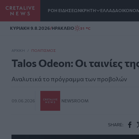
ΡΟΗ ΕΙΔΗΣΕΩΝ
ΚΡΗΤΗ
ΕΛΛΑΔΑ
ΟΙΚΟΝΟΜ
Homepage
ΚΥΡΙΑΚΗ 9.8.2026
/
ΗΡΑΚΛΕΙΟ
31 °C
ΑΡΧΙΚΗ
/
ΠΟΛΙΤΙΣΜΌΣ
Talos Odeon: Οι ταινίες τ
Αναλυτικά το πρόγραμμα των προβολών
09.06.2026
NEWSROOM
SHARE:
Face
T