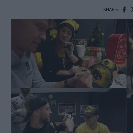
SHARE:
Face
T