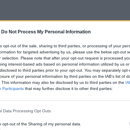
-
Do Not Process My Personal Information
με τις μεταγραφές μας»
to opt-out of the sale, sharing to third parties, or processing of your per
formation for targeted advertising by us, please use the below opt-out s
!
r selection. Please note that after your opt-out request is processed y
μ, μπορούμε περισσότερα»
eing interest-based ads based on personal information utilized by us or
disclosed to third parties prior to your opt-out. You may separately opt-
losure of your personal information by third parties on the IAB’s list of
. This information may also be disclosed by us to third parties on the
IA
Participants
that may further disclose it to other third parties.
ο
Google News
και στο
Facebook
κανάλι μας στο
YouTube
l Data Processing Opt Outs
o opt-out of the Sharing of my personal data.