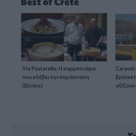
Best of Crete
Via Pastarella: Η καρμπονάρα
Caravel
που κλέβει την παράσταση
βρίσκετ
(βίντεο)
αξίζουν
Σ