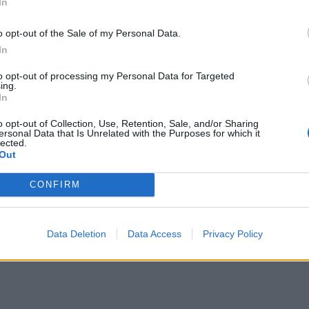
In
o opt-out of the Sale of my Personal Data.
In
to opt-out of processing my Personal Data for Targeted
ing.
In
ΙΚΆ TAGS
ΑΕΚ
Επιχειρήσεις
o opt-out of Collection, Use, Retention, Sale, and/or Sharing
ersonal Data that Is Unrelated with the Purposes for which it
lected.
Out
CONFIRM
ερ του CRETALIVE
ΤΗΝ ΕΊΔΗΣΗ
Data Deletion
Data Access
Privacy Policy