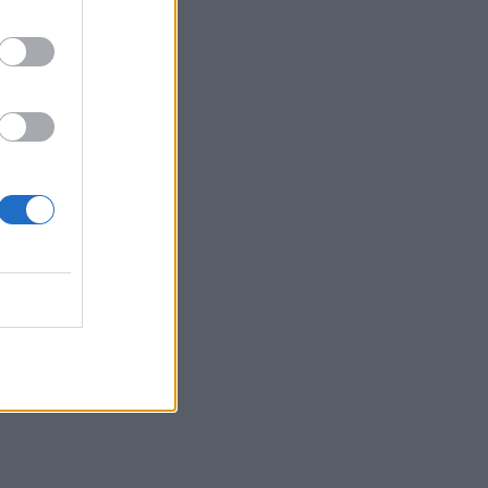
06:44
Σητεία: Καλύτερη η εικόνα με την φωτιά
στα Αχλάδια - Βίντεο
06:21
Το αφράτο και κρεμώδες νηστίσιμο
παγωτό βανίλια, χωρίς παγωτομηχανή
05:41
Φεύγουμε για διακοπές; Τα 7 πράγματα
που πρέπει να κάνουμε στο σπίτι πριν
κλείσουμε την πόρτα
04:11
Μαγειρεμένο ρύζι: Πόσο διατηρείται
στο ψυγείο και τα συχνά λάθη που
πρέπει να προσέξουμε
03:16
Οι ειδικοί εξηγούν: Το κλιματιστικό
ρυθμίζει τη θερμοκρασία, ο