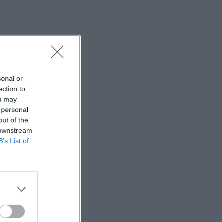
Αίτησης Ενίσχυσης 2025 – Μέχρι πότε
μπορούν να γίνουν διορθώσεις
07:07
Τέσσερις ασκήσεις σε όρθια στάση
που μετά τα 60 ενδυναμώνουν τους
γλουτούς καλύτερα από τα squats -
sonal or
Βίντεο
ection to
ou may
07:06
 personal
Εορτολόγιο: Ποιοι γιορτάζουν σήμερα 8
out of the
Αυγούστου
 downstream
B’s List of
07:00
Αντί για καφέ: Τρία ροφήματα για άμεσο
"ξύπνημα" και ενέργεια που διαρκεί
06:55
Πυρκαγιές: «Πολύ υψηλός» ο κίνδυνος
και σήμερα στην Κρήτη - Δείτε χάρτη