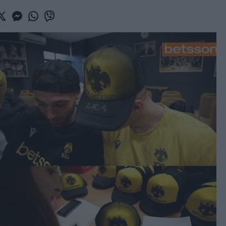
book
witter
Messenger
Whatsapp
Viber