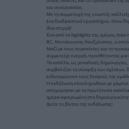
στους παίκτες και το προσωπικό της ο
και συνεργασίας.
Με τη συμμετοχή της γνωστής καλλιτέ
ένα διαδραστικό εργαστήριο, όπου δ
ίδια στιγμή!
Ένα από τα highlights της ημέρας ήταν
BC, Μιντάουγκας Κουζμίνσκας, ο οποίο
Μαζί με τους συμπαίκτες και το προσω
συμμετείχε ενεργά, προσθέτοντας μια
Τα καπέλα, ως μοναδικές δημιουργίες,
συμβόλιζαν τη σύσφιξη των σχέσεων, 
ενδυναμώνουν τους δεσμούς της ομάδ
Η εκδήλωση ολοκληρώθηκε με χαμόγελ
αποχώρησαν με τα πρωτότυπα καπέλα τ
ημέρα αφιερωμένη στη δημιουργικότητ
Δείτε το βίντεο της εκδήλωσης: