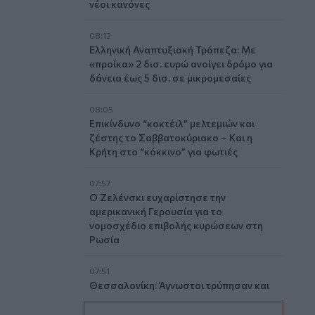
νέοι κανόνες
08:12
Ελληνική Αναπτυξιακή Τράπεζα: Με
«προίκα» 2 δισ. ευρώ ανοίγει δρόμο για
δάνεια έως 5 δισ. σε μικρομεσαίες
08:05
Επικίνδυνο “κοκτέιλ” μελτεμιών και
ζέστης το Σαββατοκύριακο – Και η
Κρήτη στο “κόκκινο” για φωτιές
07:57
Ο Ζελένσκι ευχαρίστησε την
αμερικανική Γερουσία για το
νομοσχέδιο επιβολής κυρώσεων στη
Ρωσία
07:51
Θεσσαλονίκη: Άγνωστοι τρύπησαν και
δηλητηρίασαν δέντρα στο κέντρο της
πόλης