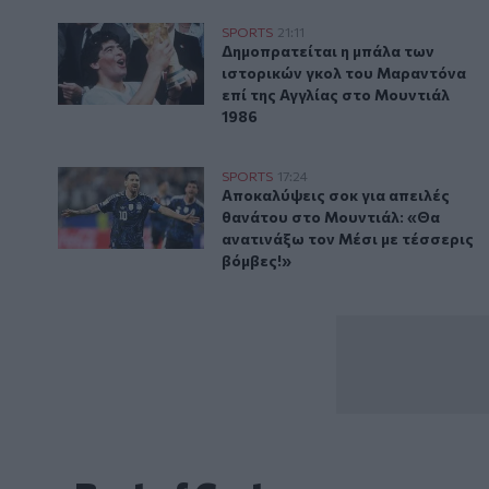
Δημοπρατείται η μπάλα των ιστορικών γκολ του Μαρ
SPORTS
21:11
Δημοπρατείται η μπάλα των ιστο
Δημοπρατείται η μπάλα των
ιστορικών γκολ του Μαραντόνα
επί της Αγγλίας στο Μουντιάλ
1986
Aποκαλύψεις σοκ για απειλές θανάτου στο Μουντιάλ:
SPORTS
17:24
Aποκαλύψεις σοκ για απειλές θα
Aποκαλύψεις σοκ για απειλές
θανάτου στο Μουντιάλ: «Θα
ανατινάξω τον Μέσι με τέσσερις
βόμβες!»