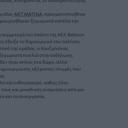
μάδας, ενισχύοντας το αίσθημα ενότητας
χνιδας
ART
MATINA
, πραγματοποιήθηκε
ημιουργήθηκαν ξεχωριστά καπέλα την
 η συμμετοχή του παίκτη της ΑΕΚ Betsson
ς έδειξε το δημιουργικό του ταλέντο.
πικό της ομάδας, ο Κουζμίνσκας
 ξεχωριστή πινελιά στην εκδήλωση.
 δεν ήταν απλώς ένα δώρο, αλλά
δημιουργώντας αξέχαστες στιγμές που
ας.
α και ενθουσιασμό, καθώς όλοι
ους και μοναδικές αναμνήσεις από μια
α και τη συνεργασία.