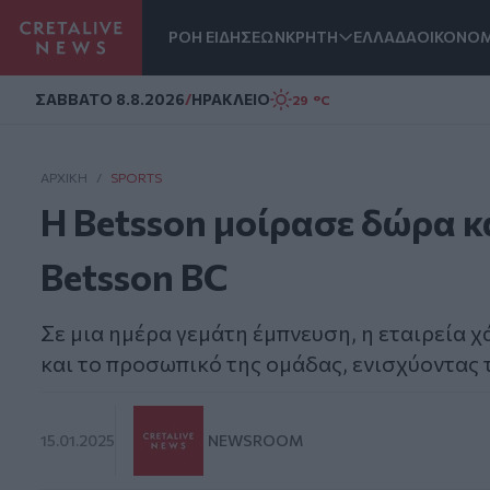
ΡΟΗ ΕΙΔΗΣΕΩΝ
ΚΡΗΤΗ
ΕΛΛΑΔΑ
ΟΙΚΟΝΟΜ
Homepage
ΣAΒΒΑΤΟ 8.8.2026
/
ΗΡΑΚΛΕΙΟ
29 °C
ΑΡΧΙΚΗ
/
SPORTS
Η Betsson μοίρασε δώρα κ
Betsson BC
Σε μια ημέρα γεμάτη έμπνευση, η εταιρεία
και το προσωπικό της ομάδας, ενισχύοντας 
15.01.2025
NEWSROOM