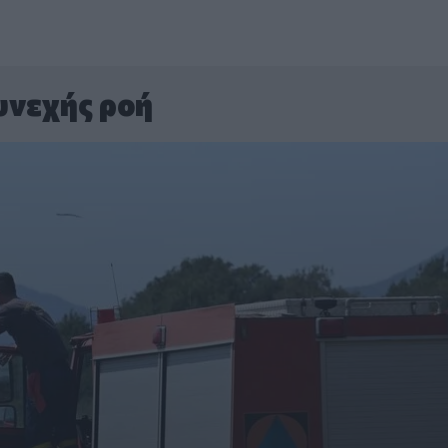
υνεχής ροή