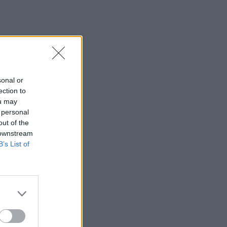
23:42
Το τραπέζι της οικογένειας από την
Τραπεζούντα στον Σαλάχ - Βίντεο
23:31
Βύρωνας: Διαρρήκτες έριξαν οξύ στις
sonal or
κλειδαριές για να μπουν σε
ection to
διαμερίσματα
ou may
 personal
23:19
out of the
Γαλλία: Καταδύσεις από μεγάλο ύψος
 downstream
στον Σηκουάνα - Το νέο στοίχημα του
B’s List of
Παρισιού για το ποτάμι του
23:11
Φωτιά στο Μουζάκι Ηλείας: Σε ύφεση
το μέτωπο - Μάχη με τις διάσπαρτες
εστίες
23:02