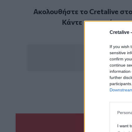
Ακολουθήστε το Cretalive στ
Κάντε εγγραφή στο 
Cretalive 
If you wish 
sensitive in
confirm you
continue se
information 
further disc
participants
ΣΧΕΤ
Downstream 
Persona
I want t
Γίνε ο ρεπόρτ