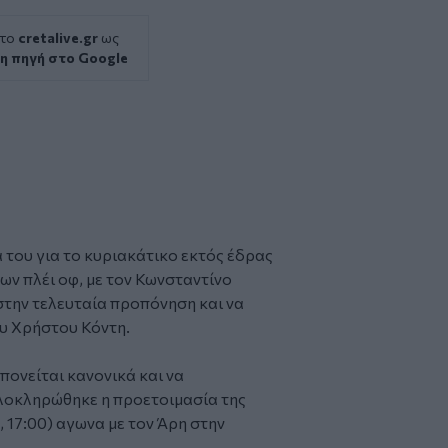
 το
cretalive.gr
ως
η πηγή στο Google
του για το κυριακάτικο εκτός έδρας
 των πλέι οφ, με τον Κωνσταντίνο
στην τελευταία προπόνηση και να
υ Χρήστου Κόντη.
ονείται κανονικά και να
λοκληρώθηκε η προετοιμασία της
, 17:00) αγωνα με τον Άρη στην