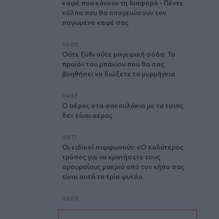
καφέ που κάνουν τη διαφορά - Πέντε
κόλπα που θα απογειώσουν τον
παγωμένο καφέ σας
05:05
Ούτε ξύδι ούτε μαγειρική σόδα: Το
προϊόν του μπάνιου που θα σας
βοηθήσει να διώξετε τα μυρμήγκια
04:43
Ο αέρας στα σακουλάκια με τα τσιπς
δεν είναι αέρας
03:17
Οι ειδικοί συμφωνούν: «Ο καλύτερος
τρόπος για να κρατήσετε τους
αρουραίους μακριά από τον κήπο σας
είναι αυτά τα τρία φυτά»
02:09
Αδύναμα χέρια και θολή όραση: Πώς η
τεχνολογία μπορεί να επηρεάσει τη