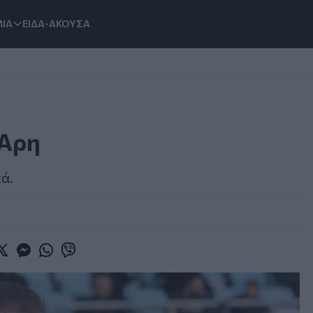
ΙΑ
ΕΙΔΑ-ΑΚΟΥΣΑ
 Άρη
ά.
book
witter
Messenger
Whatsapp
Viber