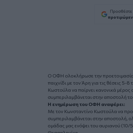
Προσθέστε
προτιμώμεν
O ΟΦΗ ολοκλήρωσε την προετοιμασία 
παιχνίδι με τον Άρη για τις θέσεις 5-8
Κωστούλα να παίρνει κανονικά μέρος 
συμπεριλαμβάνεται στην αποστολή το
Η ενημέρωση του ΟΦΗ αναφέρει:
Με τον Κωνσταντίνο Κωστούλα να προπ
συμπεριλαμβάνεται στην αποστολή, ο
ομάδας μας ενόψει του αυριανού (10/5
Θεσσαλονίκη.