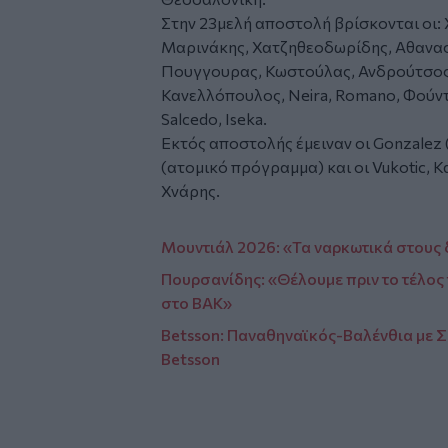
Στην 23μελή αποστολή βρίσκονται οι: 
Μαρινάκης, Χατζηθεοδωρίδης, Αθανασ
Πουγγουρας, Κωστούλας, Ανδρούτσος,
Κανελλόπουλος, Neira, Romano, Φούντ
Salcedo, Iseka.
Εκτός αποστολής έμειναν οι Gonzalez
(ατομικό πρόγραμμα) και οι Vukotic, 
Χνάρης.
Μουντιάλ 2026: «Τα ναρκωτικά στους 
Πουρσανίδης: «Θέλουμε πριν το τέλος 
στο ΒΑΚ»
Betsson: Παναθηναϊκός-Βαλένθια με 
Betsson