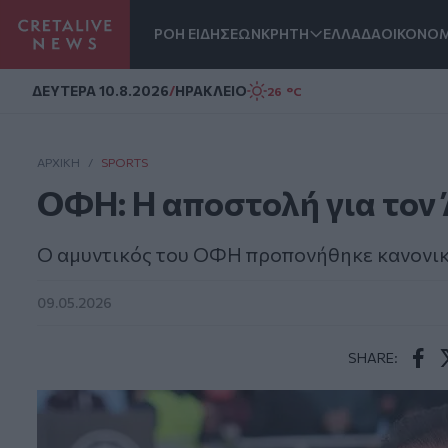
ΡΟΗ ΕΙΔΗΣΕΩΝ
ΚΡΗΤΗ
ΕΛΛΑΔΑ
ΟΙΚΟΝΟΜ
Homepage
ΔΕΥΤΕΡΑ 10.8.2026
/
ΗΡΑΚΛΕΙΟ
26 °C
ΑΡΧΙΚΗ
/
SPORTS
ΟΦΗ: Η αποστολή για τον
Ο αμυντικός του ΟΦΗ προπονήθηκε κανονικ
09.05.2026
SHARE:
Face
T