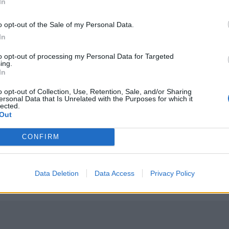
In
ΤΗΝ ΕΊΔΗΣΗ
o opt-out of the Sale of my Personal Data.
In
to opt-out of processing my Personal Data for Targeted
ing.
In
ν Σαλάχ - Βίντεο
Ο Λιονέλ Μέσι είπε το «τελευταίο αντίο» στον πατέρα τ
SPORTS
21:07
o opt-out of Collection, Use, Retention, Sale, and/or Sharing
την Τραπεζούντα στον Σαλάχ - Βίντεο
Ο Λιονέλ Μέσι είπε το «τελευταίο α
Ο Λιονέλ Μέσι είπε το
ersonal Data that Is Unrelated with the Purposes for which it
lected.
«τελευταίο αντίο» στον πατέρα
Out
του
CONFIRM
υμμετοχές
ΟΦΗ: Σπουδαία επένδυση με τον Κωνσταντίνο Παπαδά
SPORTS
18:05
α με 13 ελληνικές συμμετοχές
ΟΦΗ: Σπουδαία επένδυση με τον Κ
ΟΦΗ: Σπουδαία επένδυση με τον
Κωνσταντίνο Παπαδάκη
Data Deletion
Data Access
Privacy Policy