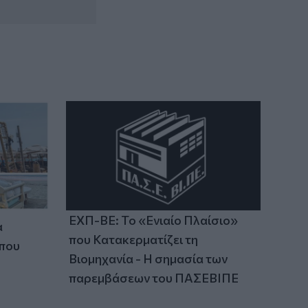
συνεχίζει να ξοδεύει
22:15
Τζόκερ: Τα αποτελέσματα της
κλήρωσης
ΕΧΠ-ΒΕ: Το «Ενιαίο Πλαίσιο»
α
που Κατακερματίζει τη
 που
Βιομηχανία - Η σημασία των
παρεμβάσεων του ΠΑΣΕΒΙΠΕ