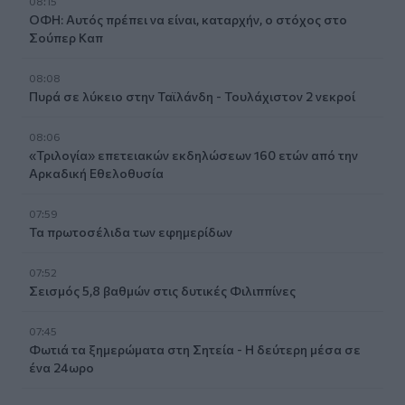
08:15
ΟΦΗ: Αυτός πρέπει να είναι, καταρχήν, ο στόχος στο
Σούπερ Καπ
08:08
Πυρά σε λύκειο στην Ταϊλάνδη - Τουλάχιστον 2 νεκροί
08:06
«Τριλογία» επετειακών εκδηλώσεων 160 ετών από την
Αρκαδική Εθελοθυσία
07:59
Τα πρωτοσέλιδα των εφημερίδων
07:52
Σεισμός 5,8 βαθμών στις δυτικές Φιλιππίνες
07:45
Φωτιά τα ξημερώματα στη Σητεία - Η δεύτερη μέσα σε
ένα 24ωρο