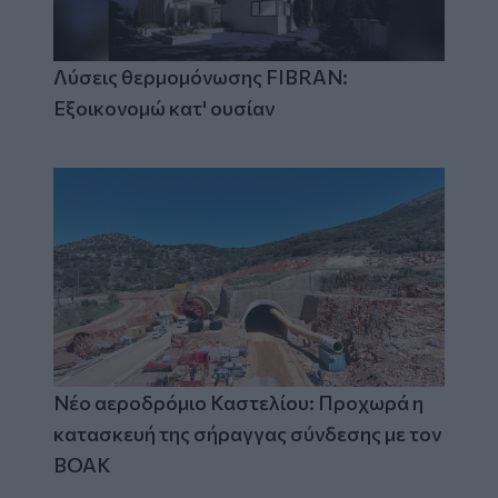
Λύσεις θερμομόνωσης FIBRAN:
Εξοικονομώ κατ' ουσίαν
Νέο αεροδρόμιο Καστελίου: Προχωρά η
κατασκευή της σήραγγας σύνδεσης με τον
ΒΟΑΚ