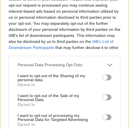
01:42
opt-out request is processed you may continue seeing
Καύσωνας στο γραφείο: Πόσο μπορεί να χαλαρώσει το
interest-based ads based on personal information utilized by
dress code
us or personal information disclosed to third parties prior to
your opt-out. You may separately opt-out of the further
00:31
disclosure of your personal information by third parties on the
Παιδιά στην πισίνα: 6 απαράβατοι κανόνες για την
IAB’s list of downstream participants. This information may
πρόληψη του πνιγμού
also be disclosed by us to third parties on the
IAB’s List of
Downstream Participants
that may further disclose it to other
third parties.
ΠΕΡΙΣΣΟΤΕΡΑ
Personal Data Processing Opt Outs
I want to opt-out of the Sharing of my
personal data.
Opted In
ΣΧΕΤΙΚA AΡΘΡΑ
I want to opt-out of the Sale of my
Personal Data.
Opted In
ΟΦΗ: Αυτός πρέπει να είναι, καταρχήν, ο στόχος στο Σ
SPORTS
08:15
ΟΦΗ: Αυτός πρέπει να είναι, καταρ
ΟΦΗ: Αυτός πρέπει να είναι,
I want to opt-out of processing my
Personal Data for Targeted Advertising.
καταρχήν, ο στόχος στο Σούπερ
Opted In
Καπ