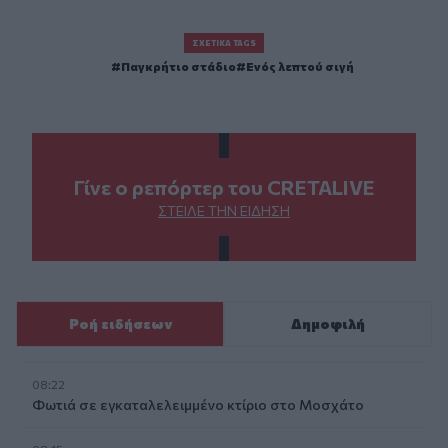
ΣΧΕΤΙΚΆ TAGS
Παγκρήτιο στάδιο
Ενός λεπτού σιγή
Γίνε ο ρεπόρτερ του CRETALIVE
ΣΤΕΊΛΕ ΤΗΝ ΕΊΔΗΣΗ
Ροή ειδήσεων
Δημοφιλή
08:22
Φωτιά σε εγκαταλελειμμένο κτίριο στο Μοσχάτο