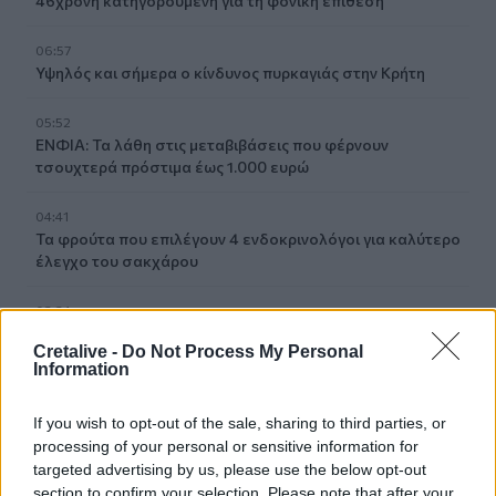
46χρονη κατηγορούμενη για τη φονική επίθεση
06:57
Υψηλός και σήμερα ο κίνδυνος πυρκαγιάς στην Κρήτη
05:52
ΕΝΦΙΑ: Τα λάθη στις μεταβιβάσεις που φέρνουν
τσουχτερά πρόστιμα έως 1.000 ευρώ
04:41
Τα φρούτα που επιλέγουν 4 ενδοκρινολόγοι για καλύτερο
έλεγχο του σακχάρου
03:34
Το απολαυστικό βίντεο της Νατάσας Θεοδωρίδου με τη
Cretalive -
Do Not Process My Personal
μητέρα της
Information
02:51
If you wish to opt-out of the sale, sharing to third parties, or
Ο έρωτας θα πρωταγωνιστήσει στη ζωή αυτών των
processing of your personal or sensitive information for
ζωδίων τον Αύγουστο
targeted advertising by us, please use the below opt-out
section to confirm your selection. Please note that after your