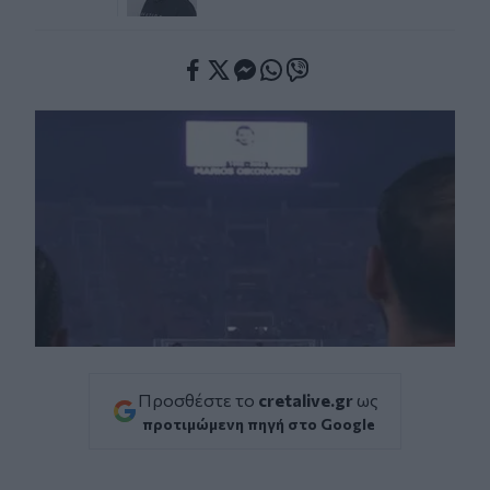
Facebook
Twitter
Messenger
Whatsapp
Viber
Προσθέστε το
cretalive.gr
ως
προτιμώμενη πηγή στο Google