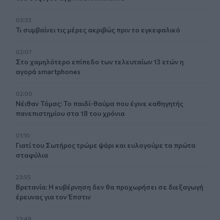
03:33
Τι συμβαίνει τις μέρες ακριβώς πριν το εγκεφαλικό
02:07
Στο χαμηλότερο επίπεδο των τελευταίων 13 ετών η
αγορά smartphones
02:00
Νέιθαν Τόμας: Το παιδί-θαύμα που έγινε καθηγητής
πανεπιστημίου στα 18 του χρόνια
01:10
Γιατί του Σωτήρος τρώμε ψάρι και ευλογούμε τα πρώτα
σταφύλια
23:55
Βρετανία: Η κυβέρνηση δεν θα προχωρήσει σε διεξαγωγή
έρευνας για τον Έπστιν
23:49