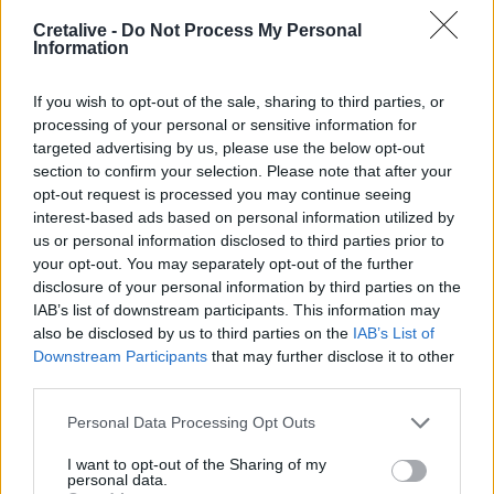
Cretalive -
Do Not Process My Personal
23:09
Information
Κατσαφάδος από τα Βίλια: «Κανένας δεν μένει πίσω» -
Σε εξέλιξη οι διαδικασίες αποζημιώσεων για τους
If you wish to opt-out of the sale, sharing to third parties, or
πληγέντες
processing of your personal or sensitive information for
targeted advertising by us, please use the below opt-out
23:03
section to confirm your selection. Please note that after your
Ποια είναι τα δέντρα που μπορούν να γίνουν «ασπίδα» για
opt-out request is processed you may continue seeing
το σπίτι σας απέναντι στις πυρκαγιές
interest-based ads based on personal information utilized by
us or personal information disclosed to third parties prior to
22:55
your opt-out. You may separately opt-out of the further
Ανησυχία στην Τεχεράνη: Ο πρόεδρος του Ιράν δηλώνει
disclosure of your personal information by third parties on the
ότι η επαφή με τον Χαμενεΐ είναι δύσκολη
IAB’s list of downstream participants. This information may
also be disclosed by us to third parties on the
IAB’s List of
22:49
Downstream Participants
that may further disclose it to other
Φωτιά στα Αϊβαλιώτικα Βόλου
third parties.
22:43
Personal Data Processing Opt Outs
Συνελήφθη οπλισμένος άνδρας κοντά σε γήπεδο γκολφ
του Τραμπ στην Καλιφόρνια
I want to opt-out of the Sharing of my
personal data.