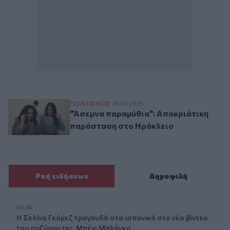
"Άσεμνα παραμύθια": Αποκριάτικη παράσ
ΠΟΛΙΤΙΣΜΟΣ
16.01.2025
"Άσεμνα παραμύθια": Αποκριάτικη
παράσταση στο Ηράκλειο
Ροή ειδήσεων
Δημοφιλή
04:14
Η Σελίνα Γκόμεζ τραγουδά στα ισπανικά στο νέο βίντεο
του συζύγου της, Μπένι Μπλάνκο