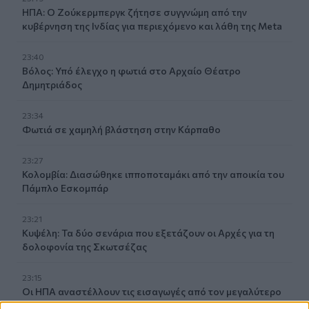
ΗΠΑ: Ο Ζούκερμπεργκ ζήτησε συγγνώμη από την
κυβέρνηση της Ινδίας για περιεχόμενο και λάθη της Meta
23:40
Βόλος: Υπό έλεγχο η φωτιά στο Αρχαίο Θέατρο
Δημητριάδος
23:34
Φωτιά σε χαμηλή βλάστηση στην Κάρπαθο
23:27
Κολομβία: Διασώθηκε ιπποποταμάκι από την αποικία του
Πάμπλο Εσκομπάρ
23:21
Κυψέλη: Τα δύο σενάρια που εξετάζουν οι Αρχές για τη
δολοφονία της Σκωτσέζας
23:15
Οι ΗΠΑ αναστέλλουν τις εισαγωγές από τον μεγαλύτερο
παραγωγό αβοκάντο του Μεξικού