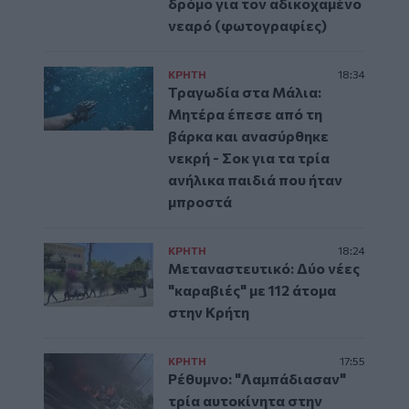
δρόμο για τον αδικοχαμένο
νεαρό (φωτογραφίες)
ΚΡΗΤΗ
18:34
Τραγωδία στα Μάλια:
Μητέρα έπεσε από τη
βάρκα και ανασύρθηκε
νεκρή - Σοκ για τα τρία
ανήλικα παιδιά που ήταν
μπροστά
ΚΡΗΤΗ
18:24
Μεταναστευτικό: Δύο νέες
"καραβιές" με 112 άτομα
στην Κρήτη
ΚΡΗΤΗ
17:55
Ρέθυμνο: "Λαμπάδιασαν"
τρία αυτοκίνητα στην