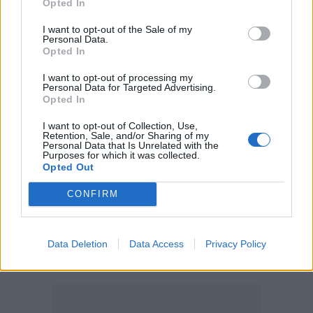
Opted In
22:37
Κόλπος του Άντεν: Πλήγμα των Χούθι σε τάνκερ της
I want to opt-out of the Sale of my
Personal Data.
Σαουδικής Αραβίας
Opted In
22:30
I want to opt-out of processing my
Αδειοδωρόσημο Αυγούστου 2026: Πότε καταβάλλεται
Personal Data for Targeted Advertising.
στους οικοδόμους
Opted In
I want to opt-out of Collection, Use,
22:24
Retention, Sale, and/or Sharing of my
Παρίσταναν τους λογιστές και άρπαξαν 15.000 ευρώ από
Personal Data that Is Unrelated with the
Purposes for which it was collected.
ηλικιωμένη
Opted Out
CONFIRM
ΠΕΡΙΣΣΟΤΕΡΑ
Data Deletion
Data Access
Privacy Policy