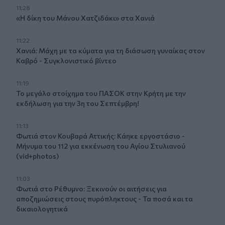
11:28
«Η δίκη του Μάνου Χατζιδάκι» στα Χανιά
11:22
Χανιά: Μάχη με τα κύματα για τη διάσωση γυναίκας στον
Καβρό - Συγκλονιστικό βίντεο
11:19
Το μεγάλο στοίχημα του ΠΑΣΟΚ στην Κρήτη με την
εκδήλωση για την 3η του Σεπτέμβρη!
11:13
Φωτιά στον Κουβαρά Αττικής: Κάηκε εργοστάσιο -
Μήνυμα του 112 για εκκένωση του Αγίου Στυλιανού
(vid+photos)
11:03
Φωτιά στο Ρέθυμνο: Ξεκινούν οι αιτήσεις για
αποζημιώσεις στους πυρόπληκτους - Τα ποσά και τα
δικαιολογητικά