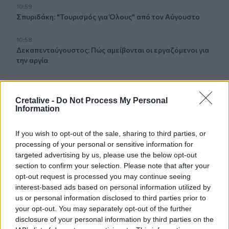
10:59
Σπυριδάκη: "Τουρισμός για Όλους" από τον Αύγουστο
10:58
Δεκαπενταύγουστος: Πώς αμείβονται οι εργαζόμενοι για
την αργία
10:53
Πότε πληρώνονται οι συντάξεις Σεπτεμβρίου
Cretalive -
Do Not Process My Personal
Information
10:52
Ηράκλειο: Οι παραστάσεις στα Κηποθέατρα τη Τρίτη 11/8
If you wish to opt-out of the sale, sharing to third parties, or
processing of your personal or sensitive information for
10:47
targeted advertising by us, please use the below opt-out
Συναγερμός της Τροχαίας για τους «ραλίστες» οδηγούς
section to confirm your selection. Please note that after your
των άδειων δρόμων
opt-out request is processed you may continue seeing
interest-based ads based on personal information utilized by
10:40
us or personal information disclosed to third parties prior to
Ηλικιωμένη ανασύρθηκε νεκρή από τη θάλασσα στην
your opt-out. You may separately opt-out of the further
Κατερίνη
disclosure of your personal information by third parties on the