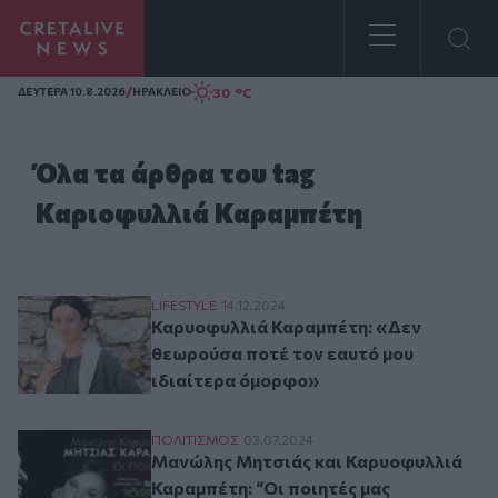
Homepage
/
30 °C
ΔΕΥΤΕΡΑ 10.8.2026
ΗΡΑΚΛΕΙΟ
Όλα τα άρθρα του tag
Καριοφυλλιά Καραμπέτη
Καρυοφυλλιά Καραμπέτη: «Δεν θεωρούσα 
LIFESTYLE
14.12.2024
Καρυοφυλλιά Καραμπέτη: «Δεν
θεωρούσα ποτέ τον εαυτό μου
ιδιαίτερα όμορφο»
Μανώλης Μητσιάς και Καρυοφυλλιά Καραμ
ΠΟΛΙΤΙΣΜΟΣ
03.07.2024
Μανώλης Μητσιάς και Καρυοφυλλιά
Καραμπέτη: “Οι ποιητές μας