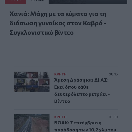
Χανιά: Μάχη με τα κύματα για τη
διάσωση γυναίκας στον Καβρό -
Συγκλονιστικό βίντεο
ΚΡΗΤΗ
08:15
Άμεση Δράση και ΔΙ.ΑΣ:
Εκεί όπου κάθε
δευτερόλεπτο μετράει -
Βίντεο
ΚΡΗΤΗ
10:30
ΒΟΑΚ: Σεπτέμβριο η
παράδοση των 10,2 χλμ του