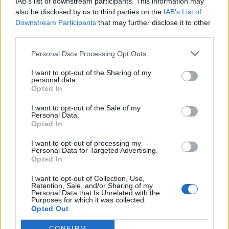
IAB’s list of downstream participants. This information may
10:33
also be disclosed by us to third parties on the
IAB’s List of
«Σαλπάρουμε για Γυμνάσιο!» από το ΚΕΣΑΝ Ηρακλείου
Downstream Participants
that may further disclose it to other
third parties.
10:32
Κατερίνα Παπουτσάκη: Η καλοκαιρινή «πασαρέλα» με
Personal Data Processing Opt Outs
μαγιό και τα αποθεωτικά σχόλια
I want to opt-out of the Sharing of my
personal data.
10:31
Opted In
Ηράκλειο: Κατήγγειλε τον πρώην της ότι την
παρακολουθούσε με GPS
I want to opt-out of the Sale of my
Personal Data.
Opted In
10:30
ΒΟΑΚ: Σεπτέμβριο η παράδοση των 10,2 χλμ του
I want to opt-out of processing my
τμήματος Νεάπολη - Άγιος Νικόλαος
Personal Data for Targeted Advertising.
Opted In
10:23
I want to opt-out of Collection, Use,
Καρυστιανού για τις αποχωρήσεις: «Δεν μπορώ να δεχθώ
Retention, Sale, and/or Sharing of my
εκβιασμούς - Δεν ήταν όλοι καλοπροαίρετοι»
Personal Data that Is Unrelated with the
Purposes for which it was collected.
Opted Out
10:22
ΠΟΓΕΔΥ: Απάντηση στις επικρίσεις για το Antinero – «Η
CONFIRM