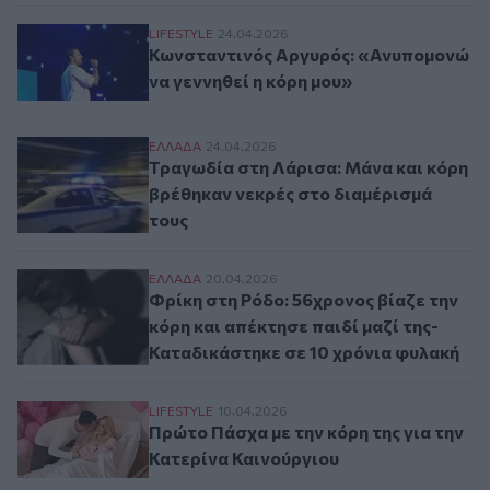
Κωνσταντινός Αργυρός: «Ανυπομονώ να γε
LIFESTYLE
24.04.2026
Κωνσταντινός Αργυρός: «Ανυπομονώ
να γεννηθεί η κόρη μου»
Τραγωδία στη Λάρισα: Μάνα και κόρη βρέ
ΕΛΛAΔΑ
24.04.2026
Τραγωδία στη Λάρισα: Μάνα και κόρη
βρέθηκαν νεκρές στο διαμέρισμά
τους
Φρίκη στη Ρόδο: 56χρονος βίαζε την κόρη
ΕΛΛAΔΑ
20.04.2026
Φρίκη στη Ρόδο: 56χρονος βίαζε την
κόρη και απέκτησε παιδί μαζί της-
Καταδικάστηκε σε 10 χρόνια φυλακή
Πρώτο Πάσχα με την κόρη της για την Κα
LIFESTYLE
10.04.2026
Πρώτο Πάσχα με την κόρη της για την
Κατερίνα Καινούργιου