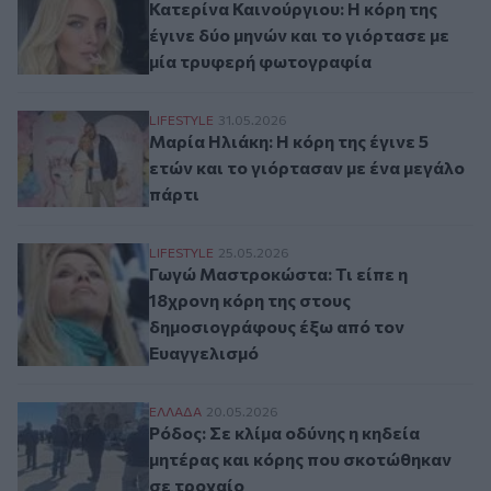
Κατερίνα Καινούργιου: Η κόρη της
έγινε δύο μηνών και το γιόρτασε με
μία τρυφερή φωτογραφία
Μαρία Ηλιάκη: Η κόρη της έγινε 5 ετών κα
LIFESTYLE
31.05.2026
Μαρία Ηλιάκη: Η κόρη της έγινε 5
ετών και το γιόρτασαν με ένα μεγάλο
πάρτι
Γωγώ Μαστροκώστα: Τι είπε η 18χρονη κό
LIFESTYLE
25.05.2026
Γωγώ Μαστροκώστα: Τι είπε η
18χρονη κόρη της στους
δημοσιογράφους έξω από τον
Ευαγγελισμό
Ρόδος: Σε κλίμα οδύνης η κηδεία μητέρας
ΕΛΛAΔΑ
20.05.2026
Ρόδος: Σε κλίμα οδύνης η κηδεία
μητέρας και κόρης που σκοτώθηκαν
σε τροχαίο