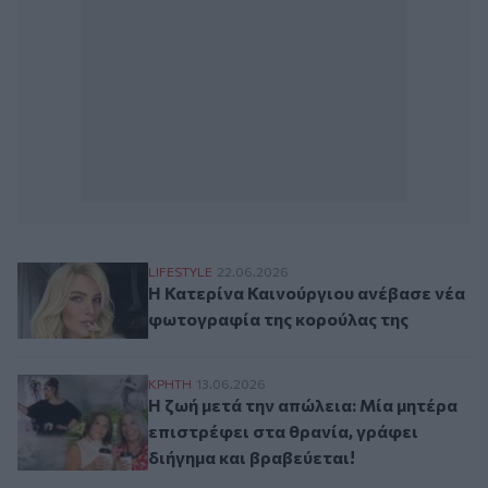
Η Κατερίνα Καινούργιου ανέβασε νέα φω
LIFESTYLE
22.06.2026
Η Κατερίνα Καινούργιου ανέβασε νέα
φωτογραφία της κορούλας της
Η ζωή μετά την απώλεια: Μία μητέρα επισ
ΚΡΗΤΗ
13.06.2026
Η ζωή μετά την απώλεια: Μία μητέρα
επιστρέφει στα θρανία, γράφει
διήγημα και βραβεύεται!