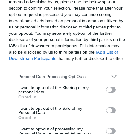
targeted advertising by us, please use the below opt-out
section to confirm your selection. Please note that after your
opt-out request is processed you may continue seeing
interest-based ads based on personal information utilized by
us or personal information disclosed to third parties prior to
Ροή ειδήσεων
Δημοφιλή
your opt-out. You may separately opt-out of the further
disclosure of your personal information by third parties on the
IAB’s list of downstream participants. This information may
17:49
also be disclosed by us to third parties on the
IAB’s List of
Ταλαιπωρία για τον κόσμο του ΟΦΗ: Προβλήματα με την
Downstream Participants
that may further disclose it to other
πλατφόρμα των εισιτηρίων του Σούπερ Καπ
third parties.
17:39
Personal Data Processing Opt Outs
Δήμος Αγίου Νικολάου: «Κανένα έργο δεν χάθηκε – Οι
παρεμβάσεις στις αθλητικές υποδομές προχωρούν»
I want to opt-out of the Sharing of my
personal data.
Opted In
17:38
Πωλήτρια σε βρετανικό αεροδρόμιο η 46χρονη που
I want to opt-out of the Sale of my
κατηγορείται για την υπόθεση της Marfin
Personal Data.
Opted In
17:28
I want to opt-out of processing my
Κρήτη: Το ναυλωμένο πλοίο έφυγε, οι μετανάστες πήγαν
Personal Data for Targeted Advertising.