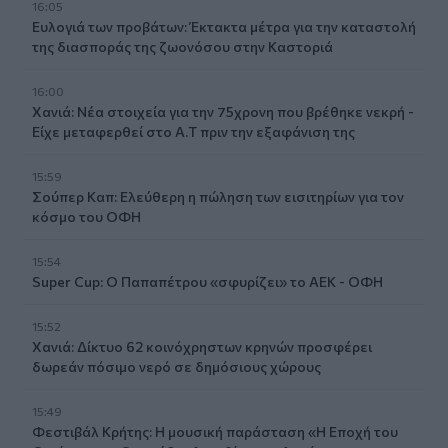
16:05
Ευλογιά των προβάτων: Έκτακτα μέτρα για την καταστολή
της διασποράς της ζωονόσου στην Καστοριά
16:00
Χανιά: Νέα στοιχεία για την 75χρονη που βρέθηκε νεκρή -
Είχε μεταφερθεί στο Α.Τ πριν την εξαφάνιση της
15:59
Σούπερ Καπ: Ελεύθερη η πώληση των εισιτηρίων για τον
κόσμο του ΟΦΗ
15:54
Super Cup: Ο Παπαπέτρου «σφυρίζει» το ΑΕΚ - ΟΦΗ
15:52
Χανιά: Δίκτυο 62 κοινόχρηστων κρηνών προσφέρει
δωρεάν πόσιμο νερό σε δημόσιους χώρους
15:49
Φεστιβάλ Κρήτης: Η μουσική παράσταση «Η Εποχή του