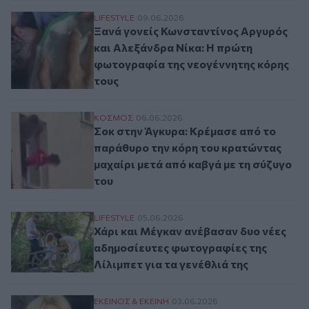
Ξανά γονείς Κωνσταντίνος Αργυρός και Α
LIFESTYLE
09.06.2026
Ξανά γονείς Κωνσταντίνος Αργυρός
και Αλεξάνδρα Νίκα: Η πρώτη
φωτογραφία της νεογέννητης κόρης
τους
Σοκ στην Άγκυρα: Κρέμασε από το παράθυ
ΚΟΣΜΟΣ
06.06.2026
Σοκ στην Άγκυρα: Κρέμασε από το
παράθυρο την κόρη του κρατώντας
μαχαίρι μετά από καβγά με τη σύζυγο
του
Χάρι και Μέγκαν ανέβασαν δυο νέες αδημο
LIFESTYLE
05.06.2026
Χάρι και Μέγκαν ανέβασαν δυο νέες
αδημοσίευτες φωτογραφίες της
Λίλιμπετ για τα γενέθλιά της
Κατερίνα Καινούργιου: Η κόρη της έγινε 
ΕΚΕΙΝΟΣ & ΕΚΕΙΝΗ
03.06.2026