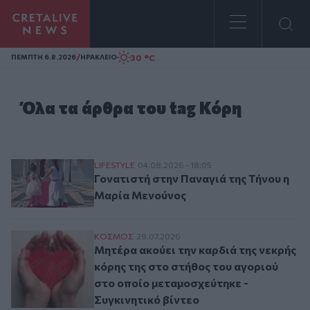
Homepage
/
30 °C
ΠΕΜΠΤΗ 6.8.2026
ΗΡΑΚΛΕΙΟ
Όλα τα άρθρα του tag Κόρη
Γονατιστή στην Παναγιά της Τήνου η Μαρ
LIFESTYLE
04.08.2026 - 18:05
Γονατιστή στην Παναγιά της Τήνου η
Μαρία Μενούνος
Μητέρα ακούει την καρδιά της νεκρής κόρ
ΚΟΣΜΟΣ
29.07.2026
Μητέρα ακούει την καρδιά της νεκρής
κόρης της στο στήθος του αγοριού
στο οποίο μεταμοσχεύτηκε -
Συγκινητικό βίντεο