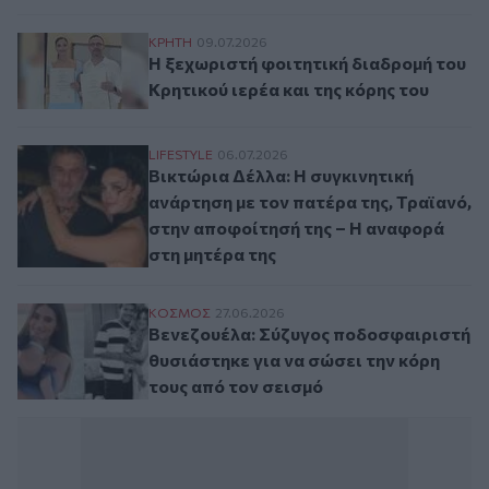
Η ξεχωριστή φοιτητική διαδρομή του Κρητ
ΚΡΗΤΗ
09.07.2026
Η ξεχωριστή φοιτητική διαδρομή του
Κρητικού ιερέα και της κόρης του
Βικτώρια Δέλλα: Η συγκινητική ανάρτηση 
LIFESTYLE
06.07.2026
Βικτώρια Δέλλα: Η συγκινητική
ανάρτηση με τον πατέρα της, Τραϊανό,
στην αποφοίτησή της – Η αναφορά
στη μητέρα της
Βενεζουέλα: Σύζυγος ποδοσφαιριστή θυσιά
ΚΟΣΜΟΣ
27.06.2026
Βενεζουέλα: Σύζυγος ποδοσφαιριστή
θυσιάστηκε για να σώσει την κόρη
τους από τον σεισμό