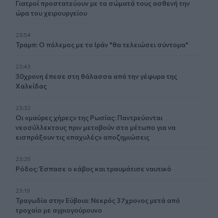
Γιατροί προστατεύουν με τα σώματά τους ασθενή την
ώρα του χειρουργείου
23:54
Τραμπ: Ο πόλεμος με το Ιράν "θα τελειώσει σύντομα"
23:43
30χρονη έπεσε στη θάλασσα από την γέφυρα της
Χαλκίδας
23:32
Οι «μαύρες χήρες» της Ρωσίας: Παντρεύονται
νεοσύλλεκτους πριν μεταβούν στο μέτωπο για να
εισπράξουν τις «παχυλές» αποζημιώσεις
23:25
Ρόδος: Έσπασε ο κάβος και τραυμάτισε ναυτικό
23:19
Τραγωδία στην Εύβοια: Νεκρός 37χρονος μετά από
τροχαίο με αγριογούρουνο