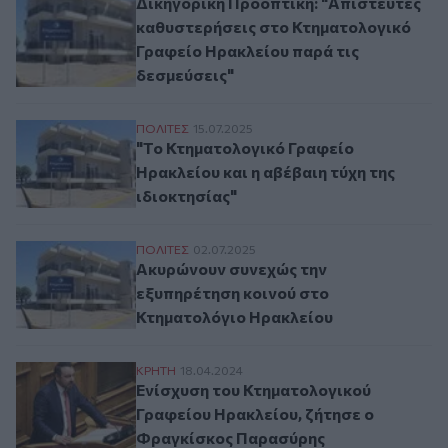
Δικηγορική Προοπτική: "Απίστευτες
καθυστερήσεις στο Κτηματολογικό
Γραφείο Ηρακλείου παρά τις
δεσμεύσεις"
"Το Κτηματολογικό Γραφείο Ηρακλείου και
ΠΟΛΙΤΕΣ
15.07.2025
"Το Κτηματολογικό Γραφείο
Ηρακλείου και η αβέβαιη τύχη της
ιδιοκτησίας"
Ακυρώνουν συνεχώς την εξυπηρέτηση κοι
ΠΟΛΙΤΕΣ
02.07.2025
Ακυρώνουν συνεχώς την
εξυπηρέτηση κοινού στο
Κτηματολόγιο Ηρακλείου
Ενίσχυση του Κτηματολογικού Γραφείου 
ΚΡΗΤΗ
18.04.2024
Ενίσχυση του Κτηματολογικού
Γραφείου Ηρακλείου, ζήτησε ο
Φραγκίσκος Παρασύρης