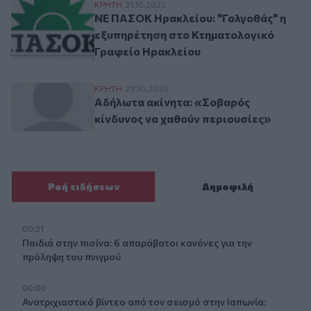
ΝΕ ΠΑΣΟΚ Ηρακλείου: "Γολγοθάς" η εξυπ
ΚΡΗΤΗ
21.10.2022
ΝΕ ΠΑΣΟΚ Ηρακλείου: "Γολγοθάς" η
εξυπηρέτηση στο Κτηματολογικό
Γραφείο Ηρακλείου
Αδήλωτα ακίνητα: «Σοβαρός κίνδυνος να 
ΚΡΗΤΗ
29.10.2020
Αδήλωτα ακίνητα: «Σοβαρός
κίνδυνος να χαθούν περιουσίες»
Ροή ειδήσεων
Δημοφιλή
00:31
Παιδιά στην πισίνα: 6 απαράβατοι κανόνες για την
πρόληψη του πνιγμού
00:00
Ανατριχιαστικό βίντεο από τον σεισμό στην Ιαπωνία: