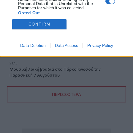
Personal Data that Is Unrelated with the
21:30
Purposes for which it was collected.
Γκουτέρες: Άμεσος τερματισμός των επιθέσεων κατά
Opted Out
αμάχων σε Ουκρανία και Ρωσία
CONFIRM
21:26
Αδιάκοπες οι ροές μεταναστών στην Κρήτη: Νέα
«καραβιά» στον Τσούτσουρα - Ανάμεσά τους γυναίκες
Data Deletion
Data Access
Privacy Policy
και μικρά παιδιά
21:15
Μουσική λαϊκή βραδιά στο Πάρκο Κνωσού την
Παρασκευή 7 Αυγούστου
ΠΕΡΙΣΣΟΤΕΡΑ