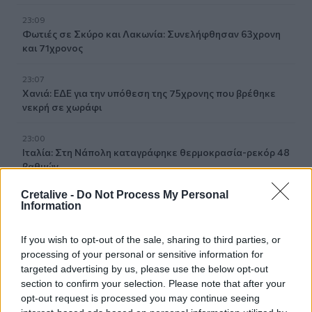
23:09
Φωτιές σε Σκύρο και Λακωνία: Συνελήφθησαν 63χρονη
και 71χρονος
23:07
Χανιά: ΕΔΕ για την υπόθεση της 75χρονης που βρέθηκε
νεκρή σε χωράφι
23:00
Ιταλία: Στη Νάπολη καταγράφηκε θερμοκρασία-ρεκόρ 48
βαθμών
Cretalive -
Do Not Process My Personal
22:32
Information
Υπόθεση Marfin: Έφθασε στην Ελλάδα η 46χρονη
κατηγορούμενη για εμπρησμό
If you wish to opt-out of the sale, sharing to third parties, or
processing of your personal or sensitive information for
22:30
targeted advertising by us, please use the below opt-out
Αυτές είναι οι πιο επικίνδυνες εβδομάδες για μεγάλες
section to confirm your selection. Please note that after your
πυρκαγιές
opt-out request is processed you may continue seeing