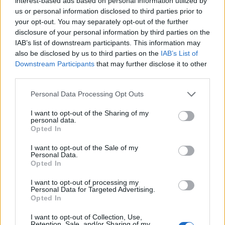
interest-based ads based on personal information utilized by
22:21
us or personal information disclosed to third parties prior to
Χρήστος Δάντης: «Δεν περίμενα την αχαριστία, 22 χρόνια
your opt-out. You may separately opt-out of the further
μετά και συνάδελφοι προσπαθούν να ξεχάσουν ότι
disclosure of your personal information by third parties on the
έγραψα αυτό το τραγούδι»
IAB’s list of downstream participants. This information may
also be disclosed by us to third parties on the
IAB’s List of
22:14
Downstream Participants
that may further disclose it to other
Ξεκινούν τα δοκιμαστικά δρομολόγια της επέκτασης του
third parties.
Μετρό Θεσσαλονίκης
Personal Data Processing Opt Outs
22:05
Τζόκερ: Αυτοί είναι οι τυχεροί αριθμοί που κερδίζουν
I want to opt-out of the Sharing of my
πάνω από 2 εκατ. ευρώ
personal data.
Opted In
21:56
I want to opt-out of the Sale of my
Συρία: Βόμβα εξερράγη σε λεωφορείο κοντά στη
Personal Data.
Δαμασκό – Τουλάχιστον 2 νεκροί και 13 τραυματίες
Opted In
I want to opt-out of processing my
21:43
Personal Data for Targeted Advertising.
Απίστευτο περιστατικό σε αγώνα μπέιζμπολ: Μπαστούνι
Opted In
παίκτη εκτοξεύτηκε στις κερκίδες και τραυμάτισε θεατή
- Δείτε βίντεο
I want to opt-out of Collection, Use,
Retention, Sale, and/or Sharing of my