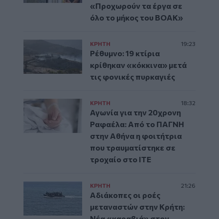
«Προχωρούν τα έργα σε
όλο το μήκος του ΒΟΑΚ»
ΚΡΗΤΗ
19:23
Ρέθυμνο: 19 κτίρια
κρίθηκαν «κόκκινα» μετά
τις φονικές πυρκαγιές
ΚΡΗΤΗ
18:32
Αγωνία για την 20χρονη
Ραφαέλα: Από το ΠΑΓΝΗ
στην Αθήνα η φοιτήτρια
που τραυματίστηκε σε
τροχαίο στο ΙΤΕ
ΚΡΗΤΗ
21:26
Αδιάκοπες οι ροές
μεταναστών στην Κρήτη:
Νέα «καραβιά» στον