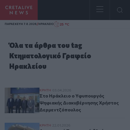
Homepage
/
25 °C
ΠΑΡΑΣΚΕΥΗ 7.8.2026
ΗΡΑΚΛΕΙΟ
Όλα τα άρθρα του tag
Κτηματολογικό Γραφείο
Ηρακλείου
Στο Ηράκλειο ο Υφυπουργός Ψηφιακής Δ
ΚΡΗΤΗ
03.04.2026
Στο Ηράκλειο ο Υφυπουργός
Ψηφιακής Διακυβέρνησης Χρήστος
Δερμεντζόπουλος
Δικηγορική Προοπτική: "Απίστευτες καθυ
ΚΡΗΤΗ
22.01.2026