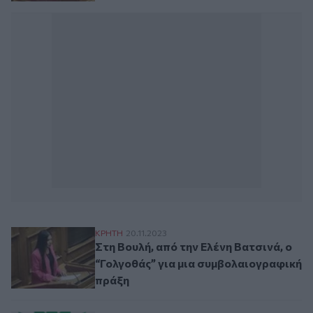
Στη Βουλή, από την Ελένη Βατσινά, ο “Γο
ΚΡΗΤΗ
20.11.2023
Στη Βουλή, από την Ελένη Βατσινά, ο
“Γολγοθάς” για μια συμβολαιογραφική
πράξη