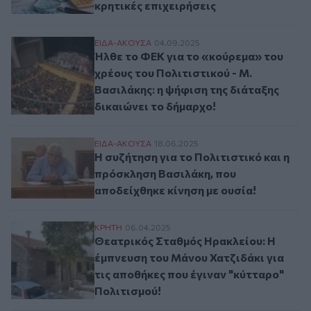
κρητικές επιχειρήσεις
Ήλθε το ΦΕΚ για το «κούρεμα» του χρέους
ΕΙΔΑ-ΑΚΟΥΣΑ
04.09.2025
Ήλθε το ΦΕΚ για το «κούρεμα» του
χρέους του Πολιτιστικού - Μ.
Βασιλάκης: η ψήφιση της διάταξης
δικαιώνει το δήμαρχο!
Η συζήτηση για το Πολιτιστικό και η πρό
ΕΙΔΑ-ΑΚΟΥΣΑ
18.06.2025
Η συζήτηση για το Πολιτιστικό και η
πρόσκληση Βασιλάκη, που
αποδείχθηκε κίνηση με ουσία!
Θεατρικός Σταθμός Ηρακλείου: Η έμπνευσ
ΚΡΗΤΗ
06.04.2025
Θεατρικός Σταθμός Ηρακλείου: Η
έμπνευση του Μάνου Χατζιδάκι για
τις αποθήκες που έγιναν "κύτταρο"
Πολιτισμού!