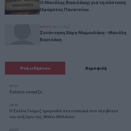
Ο Μανόλης Βασιλάκης για τη σύσταση
Ιδρύματος Πανανείου
Συνάντηση Χάρη Μαμουλάκη - Μανόλη Β
ΚΡΗΤΗ
16.02.2021
Συνάντηση Χάρη Μαμουλάκη - Μανόλη
Βασιλάκη
Ροή ειδήσεων
Δημοφιλή
05:37
Σαλάτα καπρέζε
04:14
Η Σελίνα Γκόμεζ τραγουδά στα ισπανικά στο νέο βίντεο
του συζύγου της, Μπένι Μπλάνκο
03:33