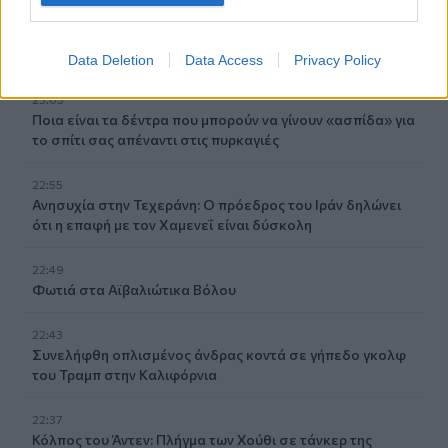
Κατσαφάδος από τα Βίλια: «Κανένας δεν μένει πίσω» -
Σε εξέλιξη οι διαδικασίες αποζημιώσεων για τους
πληγέντες
Data Deletion
Data Access
Privacy Policy
23:03
Ποια είναι τα δέντρα που μπορούν να γίνουν «ασπίδα» για
το σπίτι σας απέναντι στις πυρκαγιές
22:55
Ανησυχία στην Τεχεράνη: Ο πρόεδρος του Ιράν δηλώνει
ότι η επαφή με τον Χαμενεΐ είναι δύσκολη
22:49
Φωτιά στα Αϊβαλιώτικα Βόλου
22:43
Συνελήφθη οπλισμένος άνδρας κοντά σε γήπεδο γκολφ
του Τραμπ στην Καλιφόρνια
22:37
Κόλπος του Άντεν: Πλήγμα των Χούθι σε τάνκερ της