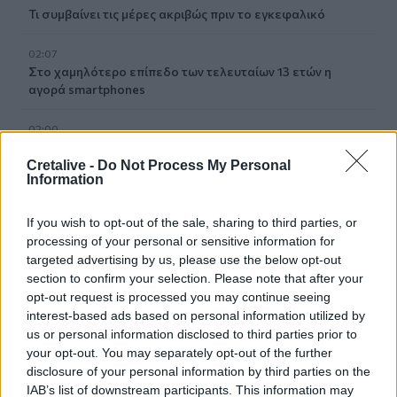
Τι συμβαίνει τις μέρες ακριβώς πριν το εγκεφαλικό
02:07
Στο χαμηλότερο επίπεδο των τελευταίων 13 ετών η
αγορά smartphones
02:00
Νέιθαν Τόμας: Το παιδί-θαύμα που έγινε καθηγητής
πανεπιστημίου στα 18 του χρόνια
Cretalive -
Do Not Process My Personal
Information
01:10
Γιατί του Σωτήρος τρώμε ψάρι και ευλογούμε τα πρώτα
If you wish to opt-out of the sale, sharing to third parties, or
σταφύλια
processing of your personal or sensitive information for
targeted advertising by us, please use the below opt-out
section to confirm your selection. Please note that after your
23:55
opt-out request is processed you may continue seeing
Βρετανία: Η κυβέρνηση δεν θα προχωρήσει σε διεξαγωγή
έρευνας για τον Έπστιν
interest-based ads based on personal information utilized by
us or personal information disclosed to third parties prior to
your opt-out. You may separately opt-out of the further
23:49
disclosure of your personal information by third parties on the
ΗΠΑ: Ο Ζούκερμπεργκ ζήτησε συγγνώμη από την
IAB’s list of downstream participants. This information may
κυβέρνηση της Ινδίας για περιεχόμενο και λάθη της Meta