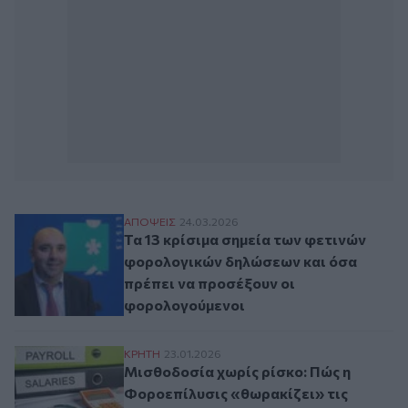
Τα 13 κρίσιμα σημεία των φετινών φορολ
ΑΠΟΨΕΙΣ
24.03.2026
Τα 13 κρίσιμα σημεία των φετινών
φορολογικών δηλώσεων και όσα
πρέπει να προσέξουν οι
φορολογούμενοι
Μισθοδοσία χωρίς ρίσκο: Πώς η Φοροεπίλυ
ΚΡΗΤΗ
23.01.2026
Μισθοδοσία χωρίς ρίσκο: Πώς η
Φοροεπίλυσις «θωρακίζει» τις