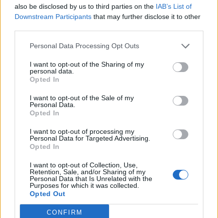
also be disclosed by us to third parties on the
IAB’s List of
Downstream Participants
that may further disclose it to other
23:40
third parties.
Βόλος: Υπό έλεγχο η φωτιά στο Αρχαίο Θέατρο
Δημητριάδος
Personal Data Processing Opt Outs
23:34
I want to opt-out of the Sharing of my
Φωτιά σε χαμηλή βλάστηση στην Κάρπαθο
personal data.
Opted In
23:27
I want to opt-out of the Sale of my
Κολομβία: Διασώθηκε ιπποποταμάκι από την αποικία του
Personal Data.
Πάμπλο Εσκομπάρ
Opted In
I want to opt-out of processing my
23:21
Personal Data for Targeted Advertising.
Κυψέλη: Τα δύο σενάρια που εξετάζουν οι Αρχές για τη
Opted In
δολοφονία της Σκωτσέζας
I want to opt-out of Collection, Use,
Retention, Sale, and/or Sharing of my
23:15
Personal Data that Is Unrelated with the
Οι ΗΠΑ αναστέλλουν τις εισαγωγές από τον μεγαλύτερο
Purposes for which it was collected.
παραγωγό αβοκάντο του Μεξικού
Opted Out
CONFIRM
23:09