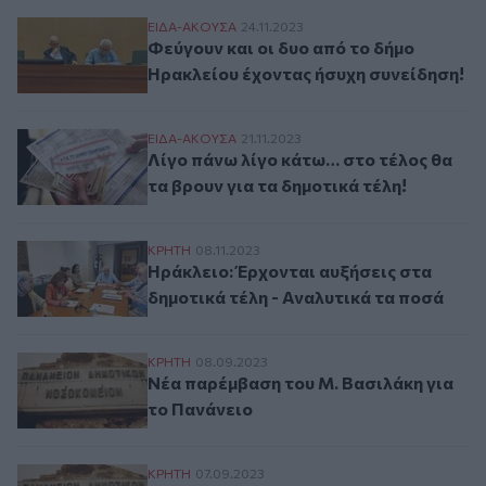
Φεύγουν και οι δυο από το δήμο Ηρακλεί
ΕΙΔΑ-ΑΚΟΥΣΑ
24.11.2023
Φεύγουν και οι δυο από το δήμο
Ηρακλείου έχοντας ήσυχη συνείδηση!
Λίγο πάνω λίγο κάτω… στο τέλος θα τα βρο
ΕΙΔΑ-ΑΚΟΥΣΑ
21.11.2023
Λίγο πάνω λίγο κάτω… στο τέλος θα
τα βρουν για τα δημοτικά τέλη!
Ηράκλειο: Έρχονται αυξήσεις στα δημοτικ
ΚΡΗΤΗ
08.11.2023
Ηράκλειο: Έρχονται αυξήσεις στα
δημοτικά τέλη - Αναλυτικά τα ποσά
Νέα παρέμβαση του Μ. Βασιλάκη για το 
ΚΡΗΤΗ
08.09.2023
Νέα παρέμβαση του Μ. Βασιλάκη για
το Πανάνειο
Ο Μανόλης Βασιλάκης για τη σύσταση Ιδ
ΚΡΗΤΗ
07.09.2023