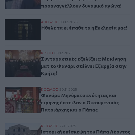
προαναγγέλλουν δυναμικό αγώνα!
Ήθελε τα κι έπαθε τα η Εκκλησία μας!
ΑΠΟΨΕΙΣ
03.12.2025
Ήθελε τα κι έπαθε τα η Εκκλησία μας!
Συνταρακτικές εξελίξεις: Με κίνηση ματ τ
ΚΡΗΤΗ
03.12.2025
Συνταρακτικές εξελίξεις: Με κίνηση
ματ το Φανάρι στέλνει Εξαρχία στην
Κρήτη!
Φανάρι: Μηνύματα ενότητας και ειρήνης 
ΚΟΣΜΟΣ
30.11.2025
Φανάρι: Μηνύματα ενότητας και
ειρήνης έστειλαν ο Οικουμενικός
Πατριάρχης και ο Πάπας
Ιστορική επίσκεψη του Πάπα Λέοντος ΙΔ' 
ΚΟΣΜΟΣ
27.11.2025
Ιστορική επίσκεψη του Πάπα Λέοντος