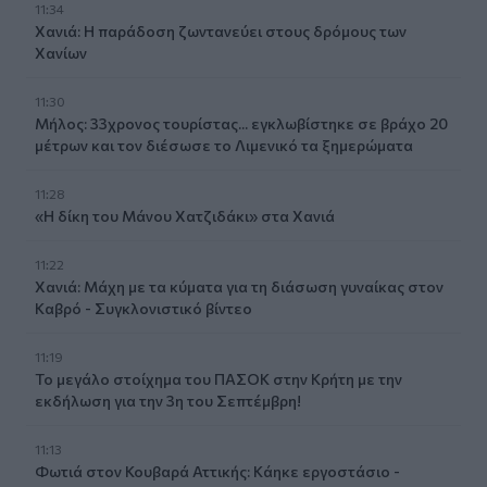
11:34
Χανιά: Η παράδοση ζωντανεύει στους δρόμους των
Χανίων
11:30
Μήλος: 33χρονος τουρίστας... εγκλωβίστηκε σε βράχο 20
μέτρων και τον διέσωσε το Λιμενικό τα ξημερώματα
11:28
«Η δίκη του Μάνου Χατζιδάκι» στα Χανιά
11:22
Χανιά: Μάχη με τα κύματα για τη διάσωση γυναίκας στον
Καβρό - Συγκλονιστικό βίντεο
11:19
Το μεγάλο στοίχημα του ΠΑΣΟΚ στην Κρήτη με την
εκδήλωση για την 3η του Σεπτέμβρη!
11:13
Φωτιά στον Κουβαρά Αττικής: Κάηκε εργοστάσιο -