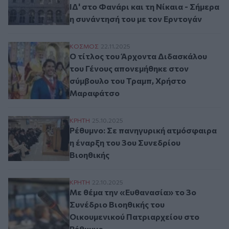
ΙΔ' στο Φανάρι και τη Νίκαια - Σήμερα
η συνάντησή του με τον Ερντογάν
Ο τίτλος του Άρχοντα Διδασκάλου του Γ
ΚΟΣΜΟΣ
22.11.2025
Ο τίτλος του Άρχοντα Διδασκάλου
του Γένους απονεμήθηκε στον
σύμβουλο του Τραμπ, Χρήστο
Μαραφάτσο
Ρέθυμνο: Σε πανηγυρική ατμόσφαιρα η έν
ΚΡΗΤΗ
25.10.2025
Ρέθυμνο: Σε πανηγυρική ατμόσφαιρα
η έναρξη του 3ου Συνεδρίου
Βιοηθικής
Με θέμα την «Ευθανασία» το 3ο Συνέδριο
ΚΡΗΤΗ
22.10.2025
Με θέμα την «Ευθανασία» το 3ο
Συνέδριο Βιοηθικής του
Οικουμενικού Πατριαρχείου στο
Ρέθυμνο