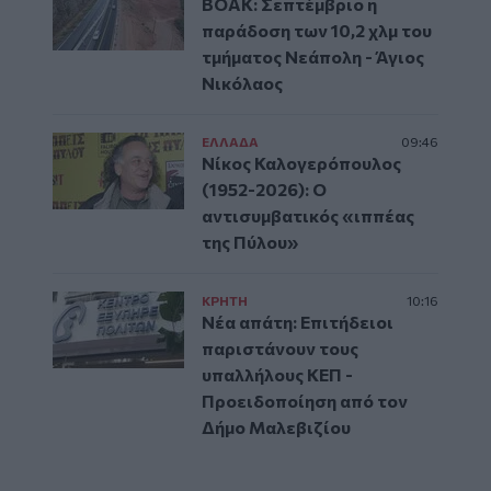
ΒΟΑΚ: Σεπτέμβριο η
παράδοση των 10,2 χλμ του
τμήματος Νεάπολη - Άγιος
Νικόλαος
ΕΛΛAΔΑ
09:46
Νίκος Καλογερόπουλος
(1952-2026): O
αντισυμβατικός «ιππέας
της Πύλου»
ΚΡΗΤΗ
10:16
Νέα απάτη: Επιτήδειοι
παριστάνουν τους
υπαλλήλους ΚΕΠ -
Προειδοποίηση από τον
Δήμο Μαλεβιζίου