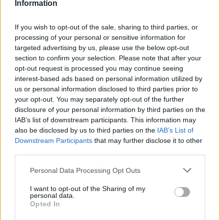
«Εννιάμερα της Παναγίας»
Information
If you wish to opt-out of the sale, sharing to third parties, or
Αντιπροσωπεία του Οικουμενικού Πατριαρ
ΚΟΣΜΟΣ
28.06.2025
Αντιπροσωπεία του Οικουμενικού
processing of your personal or sensitive information for
targeted advertising by us, please use the below opt-out
Πατριαρχείου στο Βατικανό, για τη
section to confirm your selection. Please note that after your
γιορτή των Αγίων Πέτρου και Παύλου
opt-out request is processed you may continue seeing
interest-based ads based on personal information utilized by
us or personal information disclosed to third parties prior to
your opt-out. You may separately opt-out of the further
Σελιδοποίηση
Current page
1
Προηγούμενη σελίδα
Next page
disclosure of your personal information by third parties on the
IAB’s list of downstream participants. This information may
also be disclosed by us to third parties on the
IAB’s List of
Downstream Participants
that may further disclose it to other
third parties.
Ροή ειδήσεων
Δημοφιλή
Personal Data Processing Opt Outs
I want to opt-out of the Sharing of my
12:02
personal data.
Χερσόνησος: Τίμησαν τη μνήμη και την προσφορά του
Opted In
Μενέλαου Παρλαμά - Φωτογραφίες