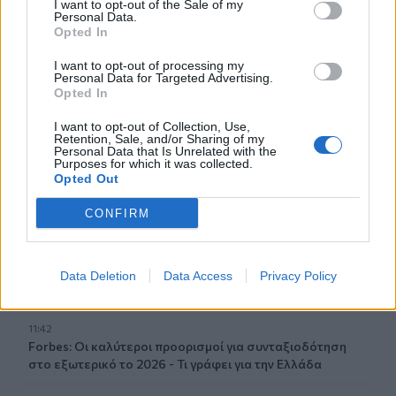
I want to opt-out of the Sale of my
Personal Data.
11:53
Opted In
Πάτρα: Παιδί 2,5 χρόνων έπεσε από μπαλκόνι - Δέντρο
του έσωσε τη ζωή
I want to opt-out of processing my
Personal Data for Targeted Advertising.
Opted In
11:50
Ηράκλειο: Στο επίκεντρο έργα, Βικελαία και «έξυπνη
I want to opt-out of Collection, Use,
πόλη» στη Δημοτική Επιτροπή
Retention, Sale, and/or Sharing of my
Personal Data that Is Unrelated with the
Purposes for which it was collected.
11:49
Opted Out
Σητεία: Ο Λευτέρης Σουλτάτος και η Βάσω Λασκαράκη
συναντούν τις « Χρυσοχέρες»
CONFIRM
11:45
Εκδήλωση τιμής και μνήμης για τους 35 Εθνομάρτυρες στο
Data Deletion
Data Access
Privacy Policy
Σάρχο
11:42
Forbes: Οι καλύτεροι προορισμοί για συνταξιοδότηση
στο εξωτερικό το 2026 - Τι γράφει για την Ελλάδα