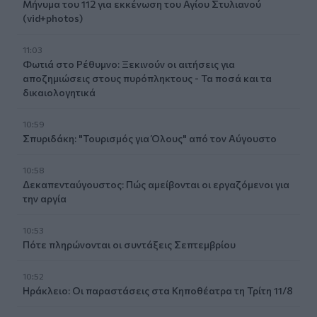
Μήνυμα του 112 για εκκένωση του Αγίου Στυλιανού
(vid+photos)
11:03
Φωτιά στο Ρέθυμνο: Ξεκινούν οι αιτήσεις για
αποζημιώσεις στους πυρόπληκτους - Τα ποσά και τα
δικαιολογητικά
10:59
Σπυριδάκη: "Τουρισμός για Όλους" από τον Αύγουστο
10:58
Δεκαπενταύγουστος: Πώς αμείβονται οι εργαζόμενοι για
την αργία
10:53
Πότε πληρώνονται οι συντάξεις Σεπτεμβρίου
10:52
Ηράκλειο: Οι παραστάσεις στα Κηποθέατρα τη Τρίτη 11/8