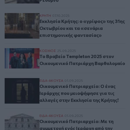
Εκκλησία Κρήτης: ο «γρίφος» της 31ης Οκ
ΚΡΗΤΗ
07.10.2025
Εκκλησία Κρήτης: ο «γρίφος» της 31ης
Οκτωβρίου και τα «σενάρια
επιστημονικής φαντασίας»
Το Βραβείο Templeton 2025 στον Οικουμ
ΚΟΣΜΟΣ
25.09.2025
Το Βραβείο Templeton 2025 στον
Οικουμενικό Πατριάρχη Βαρθολομαίο
Οικουμενικό Πατριαρχείο: Ο ένας Ιεράρχη
ΕΙΔΑ-ΑΚΟΥΣΑ
01.09.2025
Οικουμενικό Πατριαρχείο: Ο ένας
Ιεράρχης που μειοψήφησε για τις
αλλαγές στην Εκκλησία της Κρήτης!
Οικουμενικό Πατριαρχείο: Με τη συμμετοχ
ΕΙΔΑ-ΑΚΟΥΣΑ
01.09.2025
Οικουμενικό Πατριαρχείο: Με τη
συμμετοχή ενός Ιεράρχη από την