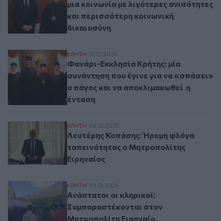
μια κοινωνία με λιγότερες ανισότητες
και περισσότερη κοινωνική
δικαιοσύνη
Φανάρι-Εκκλησία Κρήτης: μία συνάντηση π
ΚΡΗΤΗ
12.12.2025
Φανάρι-Εκκλησία Κρήτης: μία
συνάντηση που έγινε για να «σπάσει»
ο πάγος και να αποκλιμακωθεί η
ένταση
Λευτέρης Κοπάσης: Ήρεμη φλόγα ταπεινό
ΚΡΗΤΗ
06.12.2025
Λευτέρης Κοπάσης: Ήρεμη φλόγα
ταπεινότητας ο Μητροπολίτης
Ειρηναίος
Ανάστατοι οι κληρικοί: Συμπαραστέκοντα
ΚΡΗΤΗ
03.12.2025
Ανάστατοι οι κληρικοί:
Συμπαραστέκονται στον
Μητροπολίτη Ειρηναίο,