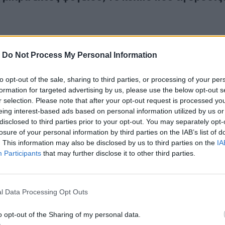
-
Do Not Process My Personal Information
to opt-out of the sale, sharing to third parties, or processing of your per
ίδα» το ασανσέρ για άνδρα που εγκλωβίστηκε μεταφέροντας
formation for targeted advertising by us, please use the below opt-out s
Παγίδα» το ασανσέρ για άνδρα που
r selection. Please note that after your opt-out request is processed y
ε μεταφέροντας... ψυγείο - Φωτογραφίες
eing interest-based ads based on personal information utilized by us or
disclosed to third parties prior to your opt-out. You may separately opt-
losure of your personal information by third parties on the IAB’s list of
. This information may also be disclosed by us to third parties on the
IA
Participants
that may further disclose it to other third parties.
ένετε τις φράουλες πριν τις βάλετε στο ψυγείο
l Data Processing Opt Outs
 πλένετε τις φράουλες πριν τις βάλετε στο ψυγε
o opt-out of the Sharing of my personal data.