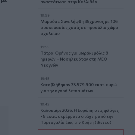
αναστάτωση στην Καλλιθέα
19:59
Μαρούσι: Συνελήφθη 35χρονος με 106
συσκευασίες χασίς σε προαύλιο χώρο
σχολείου
19:55
Πάτρα: Θρήνος για μωράκι μόλις 8
ημερών – Νοσηλευόταν στη ΜΕΘ
Νεογνών
19:45
Καταβλήθηκαν 33.579.900 εκατ. ευρώ
για την αγορά λιπασμάτων
19:42
Καλοκαίρι 2026: Η Ευρώπη στις φλόγες
- 5 εκατ. στρέμματα στάχτη, από την
Πορτογαλία έως την Κρήτη (Βίντεο)