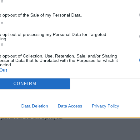
In
o opt-out of the Sale of my Personal Data.
In
to opt-out of processing my Personal Data for Targeted
ing.
ουμε λάθος το μαρούλι στο ψυγείο;
01.06.2026
In
ηκεύουμε λάθος το μαρούλι στο ψυγείο;
o opt-out of Collection, Use, Retention, Sale, and/or Sharing
ersonal Data that Is Unrelated with the Purposes for which it
lected.
Out
CONFIRM
δος οργάνωσης που διατηρεί φρέσκα τα τρόφιμα και μειώνει
24.04.2026
Data Deletion
Data Access
Privacy Policy
έθοδος οργάνωσης που διατηρεί φρέσκα τα
 μειώνει τα απόβλητα