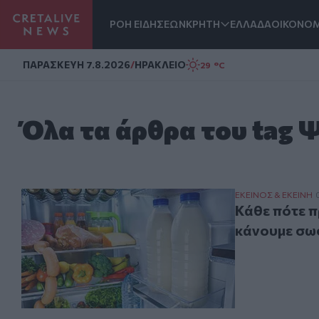
ΡΟΗ ΕΙΔΗΣΕΩΝ
ΚΡΗΤΗ
ΕΛΛΑΔΑ
ΟΙΚΟΝΟΜ
Homepage
ΠΑΡΑΣΚΕΥΗ 7.8.2026
/
ΗΡΑΚΛΕΙΟ
29 °C
Όλα τα άρθρα του tag 
Κάθε πότε πρέπ
ΕΚΕΙΝΟΣ & ΕΚΕΙΝΗ
Κάθε πότε π
κάνουμε σω