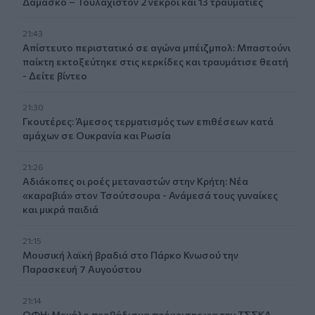
Δαμασκό – Τουλάχιστον 2 νεκροί και 13 τραυματίες
21:43
Απίστευτο περιστατικό σε αγώνα μπέιζμπολ: Μπαστούνι
παίκτη εκτοξεύτηκε στις κερκίδες και τραυμάτισε θεατή
- Δείτε βίντεο
21:30
Γκουτέρες: Άμεσος τερματισμός των επιθέσεων κατά
αμάχων σε Ουκρανία και Ρωσία
21:26
Αδιάκοπες οι ροές μεταναστών στην Κρήτη: Νέα
«καραβιά» στον Τσούτσουρα - Ανάμεσά τους γυναίκες
και μικρά παιδιά
21:15
Μουσική λαϊκή βραδιά στο Πάρκο Κνωσού την
Παρασκευή 7 Αυγούστου
21:14
ΟΦΗ: Μεγάλο προβάδισμα πρόκρισης για την ΤΣΣΚΑ