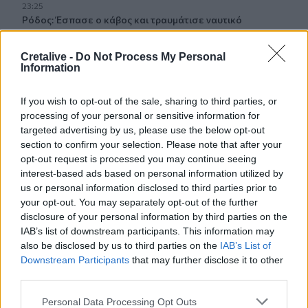
23:25
Ρόδος: Έσπασε ο κάβος και τραυμάτισε ναυτικό
23:19
Cretalive -
Do Not Process My Personal
Τραγωδία στην Εύβοια: Νεκρός 37χρονος μετά από
Information
τροχαίο με αγριογούρουνο
If you wish to opt-out of the sale, sharing to third parties, or
23:09
processing of your personal or sensitive information for
Φωτιές σε Σκύρο και Λακωνία: Συνελήφθησαν 63χρονη
targeted advertising by us, please use the below opt-out
και 71χρονος
section to confirm your selection. Please note that after your
opt-out request is processed you may continue seeing
23:07
interest-based ads based on personal information utilized by
Χανιά: ΕΔΕ για την υπόθεση της 75χρονης που βρέθηκε
us or personal information disclosed to third parties prior to
νεκρή σε χωράφι
your opt-out. You may separately opt-out of the further
disclosure of your personal information by third parties on the
23:00
IAB’s list of downstream participants. This information may
Ιταλία: Στη Νάπολη καταγράφηκε θερμοκρασία-ρεκόρ 48
also be disclosed by us to third parties on the
IAB’s List of
βαθμών
Downstream Participants
that may further disclose it to other
third parties.
22:32
Υπόθεση Marfin: Έφθασε στην Ελλάδα η 46χρονη
Personal Data Processing Opt Outs