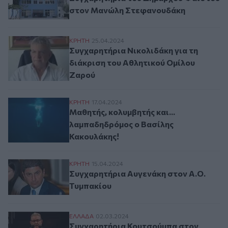
στον Μανώλη Στεφανουδάκη
Συγχαρητήρια Νικολιδάκη για τη διάκρισ
ΚΡΗΤΗ
25.04.2024
Συγχαρητήρια Νικολιδάκη για τη
διάκριση του Αθλητικού Ομίλου
Ζαρού
Μαθητής, κολυμβητής και... λαμπαδηδρόμ
ΚΡΗΤΗ
17.04.2024
Μαθητής, κολυμβητής και...
λαμπαδηδρόμος ο Βασίλης
Κακουλάκης!
Συγχαρητήρια Αυγενάκη στον Α.Ο. Τυμπα
ΚΡΗΤΗ
15.04.2024
Συγχαρητήρια Αυγενάκη στον Α.Ο.
Τυμπακίου
Συγχαρητήρια Κουτσούμπα στον Μίλτο Τ
ΕΛΛAΔΑ
02.03.2024
Συγχαρητήρια Κουτσούμπα στον