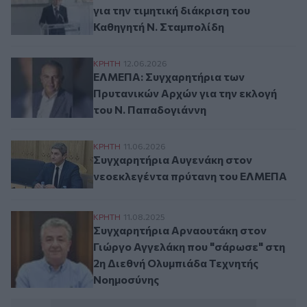
για την τιμητική διάκριση του
Καθηγητή Ν. Σταμπολίδη
ΕΛΜΕΠΑ: Συγχαρητήρια των Πρυτανικών Α
ΚΡΗΤΗ
12.06.2026
ΕΛΜΕΠΑ: Συγχαρητήρια των
Πρυτανικών Αρχών για την εκλογή
του Ν. Παπαδογιάννη
Συγχαρητήρια Αυγενάκη στον νεοεκλεγέ
ΚΡΗΤΗ
11.06.2026
Συγχαρητήρια Αυγενάκη στον
νεοεκλεγέντα πρύτανη του ΕΛΜΕΠΑ
Συγχαρητήρια Αρναουτάκη στον Γιώργο Α
ΚΡΗΤΗ
11.08.2025
Συγχαρητήρια Αρναουτάκη στον
Γιώργο Αγγελάκη που "σάρωσε" στη
2η Διεθνή Ολυμπιάδα Τεχνητής
Νοημοσύνης