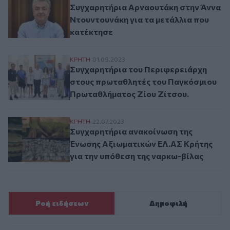
Συγχαρητήρια Αρναουτάκη στην Άννα
Ντουντουνάκη για τα μετάλλια που
κατέκτησε
Συγχαρητήρια του Περιφερειάρχη στους
ΚΡΗΤΗ
01.09.2023
Συγχαρητήρια του Περιφερειάρχη
στους πρωταθλητές του Παγκόσμιου
Πρωταθλήματος Ζίου Ζίτσου.
Συγχαρητήρια ανακοίνωση της Ένωσης Αξ
ΚΡΗΤΗ
22.07.2023
Συγχαρητήρια ανακοίνωση της
Ένωσης Αξιωματικών ΕΛ.ΑΣ Κρήτης
για την υπόθεση της ναρκω-βίλας
Ροή ειδήσεων
Δημοφιλή