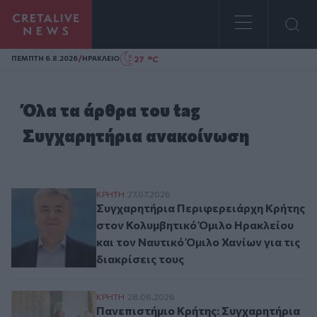
Homepage
/
27 °C
ΠΕΜΠΤΗ 6.8.2026
ΗΡΑΚΛΕΙΟ
Όλα τα άρθρα του tag
Συγχαρητήρια ανακοίνωση
Συγχαρητήρια Περιφερειάρχη Κρήτης στον
ΚΡΗΤΗ
27.07.2026
Συγχαρητήρια Περιφερειάρχη Κρήτης
στον Κολυμβητικό Όμιλο Ηρακλείου
και τον Ναυτικό Όμιλο Χανίων για τις
διακρίσεις τους
Πανεπιστήμιο Κρήτης: Συγχαρητήρια για τ
ΚΡΗΤΗ
28.06.2026
Πανεπιστήμιο Κρήτης: Συγχαρητήρια