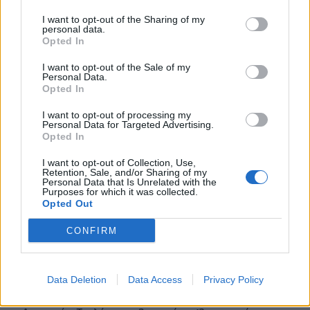
κατηγορούμενη για εμπρησμό
I want to opt-out of the Sharing of my
personal data.
22:30
Opted In
Αυτές είναι οι πιο επικίνδυνες εβδομάδες για μεγάλες
πυρκαγιές
I want to opt-out of the Sale of my
Personal Data.
Opted In
22:21
Χρήστος Δάντης: «Δεν περίμενα την αχαριστία, 22 χρόνια
I want to opt-out of processing my
μετά και συνάδελφοι προσπαθούν να ξεχάσουν ότι
Personal Data for Targeted Advertising.
έγραψα αυτό το τραγούδι»
Opted In
I want to opt-out of Collection, Use,
22:14
Retention, Sale, and/or Sharing of my
Ξεκινούν τα δοκιμαστικά δρομολόγια της επέκτασης του
Personal Data that Is Unrelated with the
Purposes for which it was collected.
Μετρό Θεσσαλονίκης
Opted Out
22:05
CONFIRM
Τζόκερ: Αυτοί είναι οι τυχεροί αριθμοί που κερδίζουν
πάνω από 2 εκατ. ευρώ
Data Deletion
Data Access
Privacy Policy
21:56
Συρία: Βόμβα εξερράγη σε λεωφορείο κοντά στη