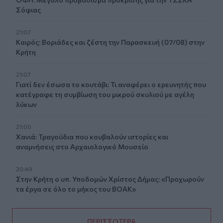
Σόφιας
21:07
Καιρός: Βοριάδες και ζέστη την Παρασκευή (07/08) στην
Κρήτη
21:07
Γιατί δεν έσωσα το κουτάβι: Τι αναφέρει ο ερευνητής που
κατέγραφε τη συμβίωση του μικρού σκυλιού με αγέλη
λύκων
21:00
Χανιά: Τραγούδια που κουβαλούν ιστορίες και
αναμνήσεις στο Αρχαιολογικό Μουσείο
20:49
Στην Κρήτη ο υπ. Υποδομών Χρίστος Δήμας: «Προχωρούν
τα έργα σε όλο το μήκος του ΒΟΑΚ»
ΠΕΡΙΣΣΟΤΕΡΑ