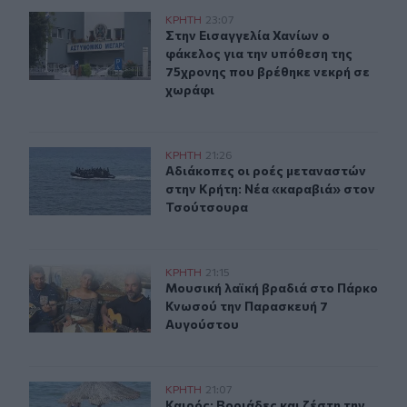
Στην Εισαγγελία Χανίων ο φάκελος για την υπόθεση της
ΚΡΗΤΗ
23:07
Στην Εισαγγελία Χανίων ο φάκελος 
Στην Εισαγγελία Χανίων ο
φάκελος για την υπόθεση της
75χρονης που βρέθηκε νεκρή σε
χωράφι
Αδιάκοπες οι ροές μεταναστών στην Κρήτη: Νέα «καρα
ΚΡΗΤΗ
21:26
Αδιάκοπες οι ροές μεταναστών στη
Αδιάκοπες οι ροές μεταναστών
στην Κρήτη: Νέα «καραβιά» στον
Τσούτσουρα
Μουσική λαϊκή βραδιά στο Πάρκο Κνωσού την Παρασκ
ΚΡΗΤΗ
21:15
Μουσική λαϊκή βραδιά στο Πάρκο 
Μουσική λαϊκή βραδιά στο Πάρκο
Κνωσού την Παρασκευή 7
Αυγούστου
Καιρός: Βοριάδες και ζέστη την Παρασκευή (07/08) στη
ΚΡΗΤΗ
21:07
Καιρός: Βοριάδες και ζέστη την Πα
Καιρός: Βοριάδες και ζέστη την