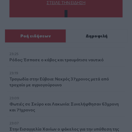
ΣΤΕΊΛΕ ΤΗΝ ΕΊΔΗΣΗ
Ροή ειδήσεων
Δημοφιλή
23:25
Ρόδος: Έσπασε ο κάβος και τραυμάτισε ναυτικό
23:19
Τραγωδία στην Εύβοια: Νεκρός 37χρονος μετά από
τροχαίο με αγριογούρουνο
23:09
Φωτιές σε Σκύρο και Λακωνία: Συνελήφθησαν 63χρονη
και 71χρονος
23:07
Στην Εισαγγελία Χανίων ο φάκελος για την υπόθεση της