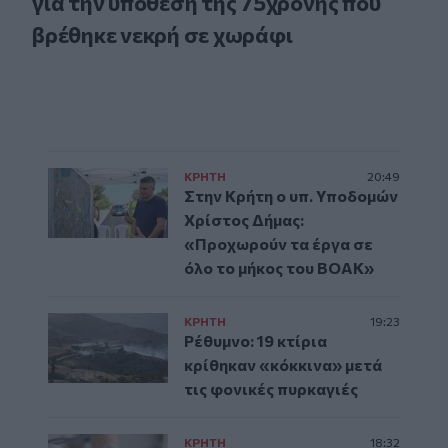
για την υπόθεση της 75χρονης που
βρέθηκε νεκρή σε χωράφι
ΚΡΗΤΗ
20:49
Στην Κρήτη ο υπ. Υποδομών
Χρίστος Δήμας:
«Προχωρούν τα έργα σε
όλο το μήκος του ΒΟΑΚ»
ΚΡΗΤΗ
19:23
Ρέθυμνο: 19 κτίρια
κρίθηκαν «κόκκινα» μετά
τις φονικές πυρκαγιές
ΚΡΗΤΗ
18:32