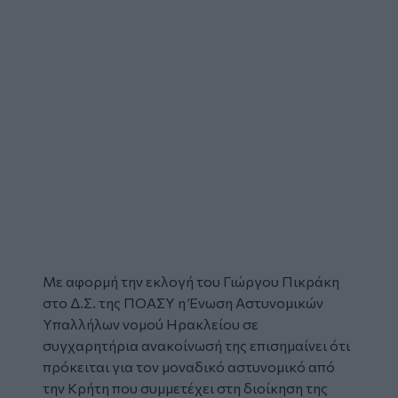
Με αφορμή την εκλογή του
Γιώργου Πικράκη
στο Δ.Σ. της ΠΟΑΣΥ η
Ένωση Αστυνομικών
Υπαλλήλων νομού Ηρακλείου
σε
συγχαρητήρια ανακοίνωσή
της επισημαίνει ότι
πρόκειται για τον μοναδικό αστυνομικό από
την Κρήτη που συμμετέχει στη διοίκηση της