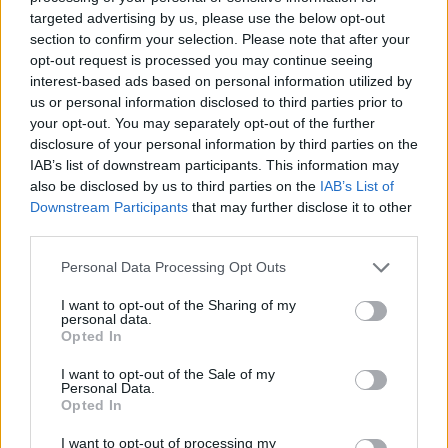
«καραβιά» στον Τσούτσουρα
targeted advertising by us, please use the below opt-out
section to confirm your selection. Please note that after your
21:15
opt-out request is processed you may continue seeing
Μουσική λαϊκή βραδιά στο Πάρκο Κνωσού την
interest-based ads based on personal information utilized by
Παρασκευή 7 Αυγούστου
us or personal information disclosed to third parties prior to
your opt-out. You may separately opt-out of the further
21:14
disclosure of your personal information by third parties on the
ΟΦΗ: Μεγάλο προβάδισμα πρόκρισης για την ΤΣΣΚΑ
IAB’s list of downstream participants. This information may
Σόφιας
also be disclosed by us to third parties on the
IAB’s List of
Downstream Participants
that may further disclose it to other
21:07
third parties.
Καιρός: Βοριάδες και ζέστη την Παρασκευή (07/08) στην
Κρήτη
Personal Data Processing Opt Outs
21:07
I want to opt-out of the Sharing of my
personal data.
Γιατί δεν έσωσα το κουτάβι: Τι αναφέρει ο ερευνητής που
Opted In
κατέγραφε τη συμβίωση του μικρού σκυλιού με αγέλη
λύκων
I want to opt-out of the Sale of my
Personal Data.
Opted In
21:00
Χανιά: Τραγούδια που κουβαλούν ιστορίες και
I want to opt-out of processing my