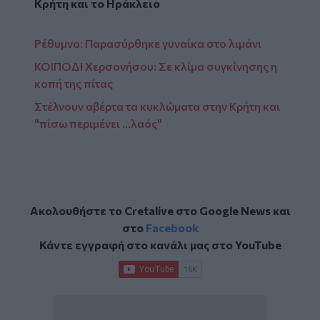
Κρήτη
και το
Ηράκλειο
Ρέθυμνο: Παρασύρθηκε γυναίκα στο λιμάνι
ΚΟΙΠΟΔΙ Χερσονήσου: Σε κλίμα συγκίνησης η
κοπή της πίτας
Στέλνουν αβέρτα τα κυκλώματα στην Κρήτη και
"πίσω περιμένει …λαός"
Ακολουθήστε το Cretalive στο
Google News
και
στο
Facebook
Κάντε εγγραφή στο κανάλι μας στο
YouTube