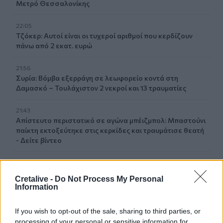
Μετρό Θεσσαλονίκης
22:05
Τζόκερ: Αυτοί είναι οι τυχεροί αριθμοί που κερδίζουν
πάνω από 2 εκατ. ευρώ
21:56
Συρία: Βόμβα εξερράγη σε λεωφορείο κοντά στη
Δαμασκό – Τουλάχιστον 2 νεκροί και 13 τραυματίες
21:43
Απίστευτο περιστατικό σε αγώνα μπέιζμπολ: Μπαστούνι
παίκτη εκτοξεύτηκε στις κερκίδες και τραυμάτισε θεατή
- Δείτε βίντεο
21:30
Γκουτέρες: Άμεσος τερματισμός των επιθέσεων κατά
Cretalive -
Do Not Process My Personal
αμάχων σε Ουκρανία και Ρωσία
Information
21:26
If you wish to opt-out of the sale, sharing to third parties, or
Αδιάκοπες οι ροές μεταναστών στην Κρήτη: Νέα
processing of your personal or sensitive information for