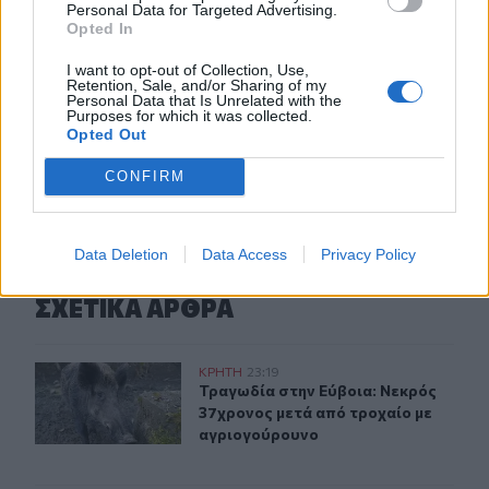
αναμνήσεις στο Αρχαιολογικό Μουσείο
Personal Data for Targeted Advertising.
Opted In
20:49
I want to opt-out of Collection, Use,
Στην Κρήτη ο υπ. Υποδομών Χρίστος Δήμας: «Προχωρούν
Retention, Sale, and/or Sharing of my
τα έργα σε όλο το μήκος του ΒΟΑΚ»
Personal Data that Is Unrelated with the
Purposes for which it was collected.
Opted Out
ΠΕΡΙΣΣΟΤΕΡΑ
CONFIRM
Data Deletion
Data Access
Privacy Policy
ΣΧΕΤΙΚA AΡΘΡΑ
Τραγωδία στην Εύβοια: Νεκρός 37χρονος μετά από τρο
ΚΡΗΤΗ
23:19
Τραγωδία στην Εύβοια: Νεκρός 37χ
Τραγωδία στην Εύβοια: Νεκρός
37χρονος μετά από τροχαίο με
αγριογούρουνο