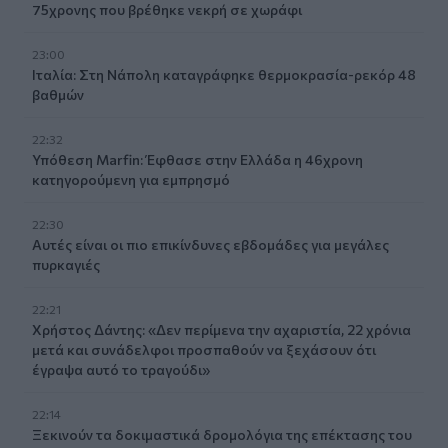
75χρονης που βρέθηκε νεκρή σε χωράφι
23:00
Ιταλία: Στη Νάπολη καταγράφηκε θερμοκρασία-ρεκόρ 48
βαθμών
22:32
Υπόθεση Marfin: Έφθασε στην Ελλάδα η 46χρονη
κατηγορούμενη για εμπρησμό
22:30
Αυτές είναι οι πιο επικίνδυνες εβδομάδες για μεγάλες
πυρκαγιές
22:21
Χρήστος Δάντης: «Δεν περίμενα την αχαριστία, 22 χρόνια
μετά και συνάδελφοι προσπαθούν να ξεχάσουν ότι
έγραψα αυτό το τραγούδι»
22:14
Ξεκινούν τα δοκιμαστικά δρομολόγια της επέκτασης του