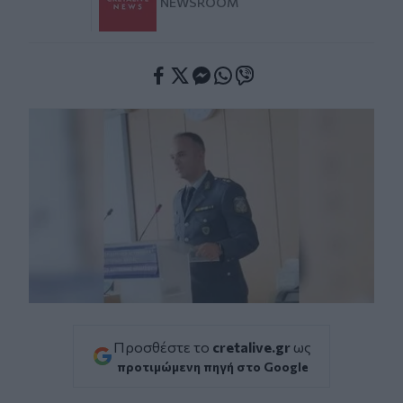
NEWSROOM
Facebook
Twitter
Messenger
Whatsapp
Viber
Προσθέστε το
cretalive.gr
ως
προτιμώμενη πηγή στο Google