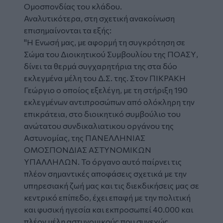
Ομοσπονδίας του κλάδου.
Αναλυτικότερα, στη σχετική ανακοίνωση
επισημαίνονται τα εξής:
"Η Ενωσή μας, με αφορμή τη συγκρότηση σε
Σώμα του Διοικητικού Συμβουλίου της ΠΟΑΣΥ,
δίνει τα θερμά συγχαρητήρια της στα δύο
εκλεγμένα μέλη του Δ.Σ. της. Στον ΠΙΚΡΑΚΗ
Γεώργιο ο οποίος εξελέγη, με τη στήριξη 190
εκλεγμένων αντιπροσώπων από ολόκληρη την
επικράτεια, στο διοικητικό συμβούλιο του
ανώτατου συνδικαλιατικου οργάνου της
Αστυνομίας, της ΠΑΝΕΛΛΗΝΙΑΣ
ΟΜΟΣΠΟΝΔΙΑΣ ΑΣΤΥΝΟΜΙΚΩΝ
ΥΠΑΛΛΗΛΩΝ. Το όργανο αυτό παίρνει τις
πλέον σημαντικές αποφάσεις σχετικά με την
υπηρεσιακή ζωή μας και τις διεκδικήσεις μας σε
κεντρικό επίπεδο, έχει επαφή με την πολιτική
και φυσική ηγεσία και εκπροσωπεί 40.000 και
πλέον μέλη αστυνομικούς που συνεχώς