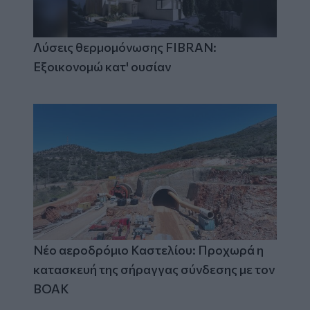
Λύσεις θερμομόνωσης FIBRAN:
Εξοικονομώ κατ' ουσίαν
Νέο αεροδρόμιο Καστελίου: Προχωρά η
κατασκευή της σήραγγας σύνδεσης με τον
ΒΟΑΚ