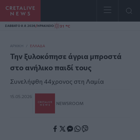
Homepage
/
31 °C
ΣAΒΒΑΤΟ 8.8.2026
ΗΡΑΚΛΕΙΟ
ΑΡΧΙΚΗ
/
ΕΛΛΆΔΑ
Την ξυλοκόπησε άγρια μπροστά
στο ανήλικο παιδί τους
Συνελήφθη 44χρονος στη Λαμία
15.05.2026
NEWSROOM
Facebook
Twitter
Messenger
Whatsapp
Viber