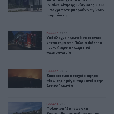
Ενιαίας Αίτησης Ενίσχυσης 2025
– Μέχρι πότε μπορούν να γίνουν
διορθώσεις
Υπό έλεγχο η φωτιά σε ισόγειο κατάστημα στο Παλαιό
ΕΛΛAΔΑ
23:55
Υπό έλεγχο η φωτιά σε ισόγειο κα
Υπό έλεγχο η φωτιά σε ισόγειο
κατάστημα στο Παλαιό Φάληρο -
Εκκενώθηκε προληπτικά
πολυκατοικία
Σοκαριστικά στοιχεία άφησε πίσω της η μέγα-πυρκαγιά
ΕΛΛAΔΑ
23:27
Σοκαριστικά στοιχεία άφησε πίσω τ
Σοκαριστικά στοιχεία άφησε
πίσω της η μέγα-πυρκαγιά στην
Αττικοβοιωτία
Φυλάκιση 15 μηνών στη Βρετανίδα που μέθυσε με την 15
ΕΛΛAΔΑ
23:23
Φυλάκιση 15 μηνών στη Βρετανίδα π
Φυλάκιση 15 μηνών στη
Βρετανίδα που μέθυσε με την