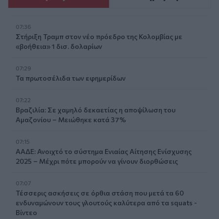
07:36
Στήριξη Τραμπ στον νέο πρόεδρο της Κολομβίας με
«βοήθεια» 1 δισ. δολαρίων
07:29
Τα πρωτοσέλιδα των εφημερίδων
07:22
Βραζιλία: Σε χαμηλό δεκαετίας η αποψίλωση του
Αμαζονίου – Μειώθηκε κατά 37%
07:15
ΑΑΔΕ: Ανοιχτό το σύστημα Ενιαίας Αίτησης Ενίσχυσης
2025 – Μέχρι πότε μπορούν να γίνουν διορθώσεις
07:07
Τέσσερις ασκήσεις σε όρθια στάση που μετά τα 60
ενδυναμώνουν τους γλουτούς καλύτερα από τα squats -
Βίντεο