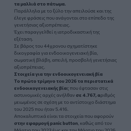
τα μαλλιά στο πάτωμα.
Παράλληλα με το ξύλο την απειλούσε και της
έλεγε φράσεις που ανάγονται στο επίπεδο της
γενετήσιας αξιοπρέπειας.
Έχει παραγγελθεί η ιατροδικαστική της
εξέταση.
Σε βάρος του 44χρονου σχηματίστηκε
δικογραφία για ενδοοικογενειακή βία,
σωματική βλάβη, απειλή, προσβολή γενετήσιας
αξιοπρέπειας.
Στοιχεία για την ενδοοικογενειακή βία
Το πρώτο τρίμηνο του 2026 τα περιστατικά
ενδοοικογενειακής βία
ς που έφτασαν στις
αστυνομικές αρχές ανήλθαν
σε 4.767, α
ριθμός
μειωμένος σε σχέση με το αντίστοιχο διάστημα
του 2025 που ήταν 5.416.
Αποκαλυπτικά είναι τα στοιχεία που αφορούν
στην εφαρμογή panic button
, καθώς από τον
Μάρτιο του 2023 έως και τον Μάρτιο του 2026