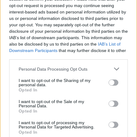
το γλυκό αίμα, αλλά οι χημικές ενώσεις που εκπέμπουμε»
opt-out request is processed you may continue seeing
interest-based ads based on personal information utilized by
00:31
us or personal information disclosed to third parties prior to
Σητεία: Πυρκαγιά στα Αχλάδια - Ολονύχτια μάχη με τις
your opt-out. You may separately opt-out of the further
φλόγες (Βίντεο)
disclosure of your personal information by third parties on the
IAB’s list of downstream participants. This information may
23:55
also be disclosed by us to third parties on the
IAB’s List of
Υπό έλεγχο η φωτιά σε ισόγειο κατάστημα στο Παλαιό
Downstream Participants
that may further disclose it to other
Φάληρο - Εκκενώθηκε προληπτικά πολυκατοικία
third parties.
23:38
Personal Data Processing Opt Outs
Ενές Καντέρ: Ο Τούρκος πρώην σέντερ δηλώνει
υποψήφιος να παίξει στο... WNBA
I want to opt-out of the Sharing of my
personal data.
Opted In
23:31
Στενά του Ορμούζ: Οι ΗΠΑ «βλέπουν» σύντομα
I want to opt-out of the Sale of my
συμφωνία - «Υπάρχει πρόοδος μεταξύ Ιράν και Ομάν»
Personal Data.
Opted In
I want to opt-out of processing my
ΠΕΡΙΣΣΟΤΕΡΑ
Personal Data for Targeted Advertising.
Opted In