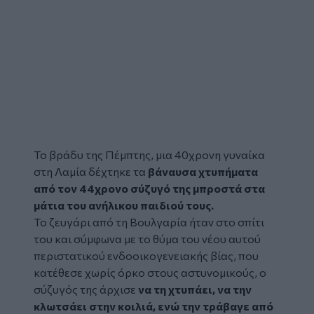
Το βράδυ της Πέμπτης, μια 40χρονη γυναίκα
στη Λαμία δέχτηκε τα
βάναυσα χτυπήματα
από τον 44χρονο σύζυγό της μπροστά στα
μάτια του ανήλικου παιδιού τους.
Το ζευγάρι από τη Βουλγαρία ήταν στο σπίτι
του και σύμφωνα με το θύμα του νέου αυτού
περιστατικού
ενδοοικογενειακής βίας
, που
κατέθεσε χωρίς όρκο στους αστυνομικούς, ο
σύζυγός της άρχισε
να τη χτυπάει, να την
κλωτσάει στην κοιλιά, ενώ την τράβαγε από