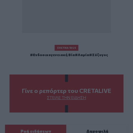
ΣΧΕΤΙΚΆ TAGS
Ενδοοικογενειακή Βία
Λαμία
Σύζυγος
Γίνε ο ρεπόρτερ του CRETALIVE
ΣΤΕΊΛΕ ΤΗΝ ΕΊΔΗΣΗ
Ροή ειδήσεων
Δημοφιλή