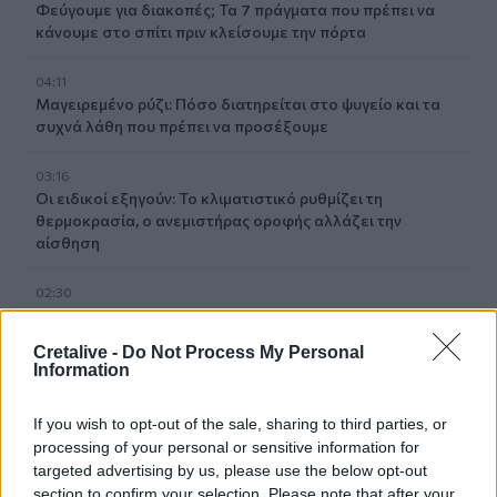
Φεύγουμε για διακοπές; Τα 7 πράγματα που πρέπει να
κάνουμε στο σπίτι πριν κλείσουμε την πόρτα
04:11
Μαγειρεμένο ρύζι: Πόσο διατηρείται στο ψυγείο και τα
συχνά λάθη που πρέπει να προσέξουμε
03:16
Οι ειδικοί εξηγούν: Το κλιματιστικό ρυθμίζει τη
θερμοκρασία, ο ανεμιστήρας οροφής αλλάζει την
αίσθηση
02:30
Αυξάνονται οι ενδείξεις για ζωή στον Άρη
Cretalive -
Do Not Process My Personal
01:30
Information
Ειδικός λέει ποια φυτά να βάλεις στο μπαλκόνι σου το
καλοκαίρι
If you wish to opt-out of the sale, sharing to third parties, or
processing of your personal or sensitive information for
00:31
targeted advertising by us, please use the below opt-out
Βιολόγος: «Αυτό που προσελκύει τα κουνούπια δεν είναι
section to confirm your selection. Please note that after your