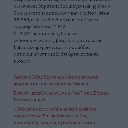
οι γυναίκες θύματα ενδοοικογενειακής βίας –
δικαιούχοι της εφαρμογής panic button,
ήταν
38.996,
ενώ το ίδια διάστημα αυτές που
εγγράφηκαν ήταν 12.612.
Σε 2.242 περιπτώσεις, θύματα
ενδοοικογενειακής βίας πάτησαν το panic
button, ενημερώνοντας την αρμόδια
αστυνομική υπηρεσία ότι βρίσκονται σε
κίνδυνο.
Λέσβος: Χιλιάδες νεκρά ζώα σε ανοιχτά
φορτηγά και αυτοσχέδιους τάφους
Ένταση μεταξύ αγροτών και ΜΑΤ στις Σέρρες -
Έπεσαν χημικά
«Θόλωσα όταν αρνήθηκε ότι έκλεψε τα
περιστέρια»: Στη φυλακή και ο 2ος
κατηγορούμενος για τη δολοφονία του