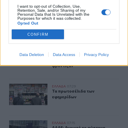
I want to opt-out of Collection, Use,
Retention, Sale, and/or Sharing of my
Personal Data that Is Unrelated with the
Purposes for which it was collected.
Opted Out
ΣΧΕΤΙΚA AΡΘΡΑ
CONFIRM
Φωτιά στο Πόρτο Γερμενό: Σκύλος επέστρεψε με εγκαύμ
ΕΛΛAΔΑ
07:43
Φωτιά στο Πόρτο Γερμενό: Σκύλος ε
Φωτιά στο Πόρτο Γερμενό:
Σκύλος επέστρεψε με εγκαύματα
Data Deletion
Data Access
Privacy Policy
στα πόδια στο σπίτι που τον
φρόντιζαν
Τα πρωτοσέλιδα των εφημερίδων
ΕΛΛAΔΑ
07:29
Τα πρωτοσέλιδα των εφημερίδων
Τα πρωτοσέλιδα των
εφημερίδων
ΑΑΔΕ: Ανοιχτό το σύστημα Ενιαίας Αίτησης Ενίσχυσης 2
ΕΛΛAΔΑ
07:15
ΑΑΔΕ: Ανοιχτό το σύστημα Ενιαίας 
ΑΑΔΕ: Ανοιχτό το σύστημα