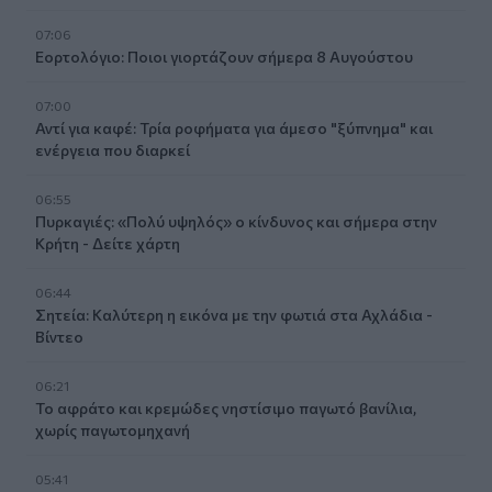
07:06
Εορτολόγιο: Ποιοι γιορτάζουν σήμερα 8 Αυγούστου
07:00
Αντί για καφέ: Τρία ροφήματα για άμεσο "ξύπνημα" και
ενέργεια που διαρκεί
06:55
Πυρκαγιές: «Πολύ υψηλός» ο κίνδυνος και σήμερα στην
Κρήτη - Δείτε χάρτη
06:44
Σητεία: Καλύτερη η εικόνα με την φωτιά στα Αχλάδια -
Βίντεο
06:21
Το αφράτο και κρεμώδες νηστίσιμο παγωτό βανίλια,
χωρίς παγωτομηχανή
05:41