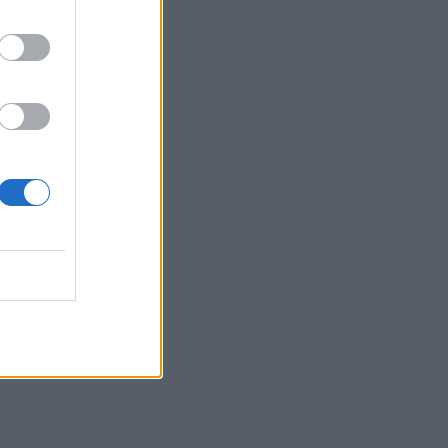
22:55
Ανησυχία στην Τεχεράνη: Ο πρόεδρος
του Ιράν δηλώνει ότι η επαφή με τον
Χαμενεΐ είναι δύσκολη
22:49
Φωτιά στα Αϊβαλιώτικα Βόλου
22:43
Συνελήφθη οπλισμένος άνδρας κοντά
σε γήπεδο γκολφ του Τραμπ στην
Καλιφόρνια
22:37
Κόλπος του Άντεν: Πλήγμα των Χούθι σε
τάνκερ της Σαουδικής Αραβίας
ου
22:30
Αδειοδωρόσημο Αυγούστου 2026: Πότε
καταβάλλεται στους οικοδόμους