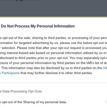
-
Do Not Process My Personal Information
to opt-out of the sale, sharing to third parties, or processing of your per
κά κρύβεται πίσω από το «κυνηγητό» του ΟΦΗ;
4.2026
formation for targeted advertising by us, please use the below opt-out s
ατικά κρύβεται πίσω από το «κυνηγητό» του
r selection. Please note that after your opt-out request is processed y
eing interest-based ads based on personal information utilized by us or
disclosed to third parties prior to your opt-out. You may separately opt-
losure of your personal information by third parties on the IAB’s list of
. This information may also be disclosed by us to third parties on the
IA
Participants
that may further disclose it to other third parties.
λο να είσαι οπαδός του ΟΦΗ
26
l Data Processing Opt Outs
ύκολο να είσαι οπαδός του ΟΦΗ
o opt-out of the Sharing of my personal data.