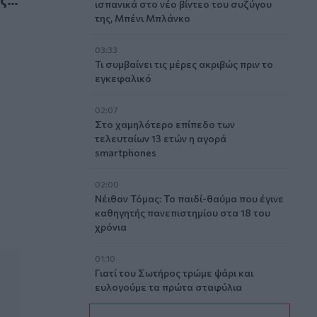
ισπανικά στο νέο βίντεο του συζύγου
της, Μπένι Μπλάνκο
03:33
Τι συμβαίνει τις μέρες ακριβώς πριν το
εγκεφαλικό
02:07
Στο χαμηλότερο επίπεδο των
τελευταίων 13 ετών η αγορά
smartphones
02:00
Νέιθαν Τόμας: Το παιδί-θαύμα που έγινε
καθηγητής πανεπιστημίου στα 18 του
χρόνια
01:10
Γιατί του Σωτήρος τρώμε ψάρι και
ευλογούμε τα πρώτα σταφύλια