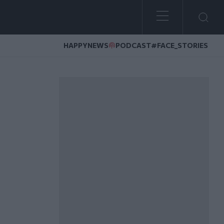
HAPPYNEWS
PODCAST
#FACE_STORIES
ύ και πότε θα το δείτε