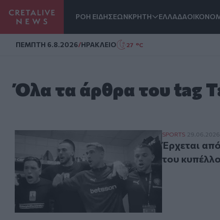
ΡΟΗ ΕΙΔΗΣΕΩΝ
ΚΡΗΤΗ
ΕΛΛΑΔΑ
ΟΙΚΟΝΟΜ
Homepage
ΠΕΜΠΤΗ 6.8.2026
/
ΗΡΑΚΛΕΙΟ
27 °C
Όλα τα άρθρα του tag 
Έρχεται απόψε 
SPORTS
29.06.2026
Έρχεται από
του κυπέλλο