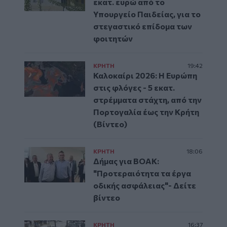
εκατ. ευρώ από το
Υπουργείο Παιδείας, για το
στεγαστικό επίδομα των
φοιτητών
ΚΡΗΤΗ
19:42
Καλοκαίρι 2026: Η Ευρώπη
στις φλόγες - 5 εκατ.
στρέμματα στάχτη, από την
Πορτογαλία έως την Κρήτη
(Βίντεο)
ΚΡΗΤΗ
18:06
Δήμας για ΒΟΑΚ:
"Προτεραιότητα τα έργα
οδικής ασφάλειας"- Δείτε
βίντεο
ΚΡΗΤΗ
16:37