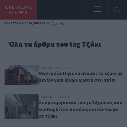
Homepage
/
28 °C
ΣAΒΒΑΤΟ 8.8.2026
ΗΡΑΚΛΕΙΟ
Όλα τα άρθρα του tag Τζάκι
Μαγνησία: Πήγε να ανάψει το τζάκι με βεν
ΕΛΛAΔΑ
23.04.2026
Μαγνησία: Πήγε να ανάψει το τζάκι με
βενζίνη και έβαλε φωτιά στο σπίτι
Σε κρίσιμη κατάσταση ο 12χρονος από την
ΕΛΛAΔΑ
26.11.2025
Σε κρίσιμη κατάσταση ο 12χρονος από
την Καρδίτσα που έριξε οινόπνευμα
σε τζάκι