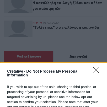
Η κατάλληλη επιλογή ξύλου και πέλετ
για καύσιμη ύλη
"Τυλίχτηκε" στις φλόγες η καμινάδα
ΚΡΗΤΗ
05.03.2020
"Τυλίχτηκε" στις φλόγες η καμινάδα
Ροή ειδήσεων
Δημοφιλή
05:41
Cretalive -
Do Not Process My Personal
Information
Φεύγουμε για διακοπές; Τα 7 πράγματα που πρέπει να
κάνουμε στο σπίτι πριν κλείσουμε την πόρτα
If you wish to opt-out of the sale, sharing to third parties, or
04:11
processing of your personal or sensitive information for
Μαγειρεμένο ρύζι: Πόσο διατηρείται στο ψυγείο και τα
targeted advertising by us, please use the below opt-out
συχνά λάθη που πρέπει να προσέξουμε
section to confirm your selection. Please note that after your
opt-out request is processed you may continue seeing