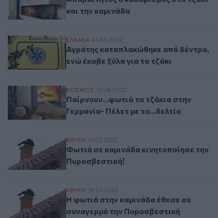
και την καμινάδα
Αγρότης καταπλακώθηκε από δέντρο, ενώ 
ΕΛΛAΔΑ
24.09.2022
Αγρότης καταπλακώθηκε από δέντρο,
ενώ έκοβε ξύλα για το τζάκι
Παίρνουν...φωτιά τα τζάκια στην Γερμανία-
ΚΟΣΜΟΣ
13.08.2022
Παίρνουν...φωτιά τα τζάκια στην
Γερμανία- Πέλετ με το...δελτίο
Φωτιά σε καμινάδα κινητοποίησε την Πυρ
ΚΡΗΤΗ
21.03.2022
Φωτιά σε καμινάδα κινητοποίησε την
Πυροσβεστική!
Η φωτιά στην καμινάδα έθεσε σε συναγερ
ΚΡΗΤΗ
18.03.2022
Η φωτιά στην καμινάδα έθεσε σε
συναγερμό την Πυροσβεστική