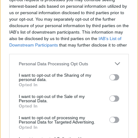
03:16
interest-based ads based on personal information utilized by
Οι ειδικοί εξηγούν: Το κλιματιστικό ρυθμίζει τη
us or personal information disclosed to third parties prior to
θερμοκρασία, ο ανεμιστήρας οροφής αλλάζει την
your opt-out. You may separately opt-out of the further
αίσθηση
disclosure of your personal information by third parties on the
IAB’s list of downstream participants. This information may
02:30
also be disclosed by us to third parties on the
IAB’s List of
Αυξάνονται οι ενδείξεις για ζωή στον Άρη
Downstream Participants
that may further disclose it to other
third parties.
01:30
Personal Data Processing Opt Outs
Ειδικός λέει ποια φυτά να βάλεις στο μπαλκόνι σου το
καλοκαίρι
I want to opt-out of the Sharing of my
personal data.
00:31
Opted In
Βιολόγος: «Αυτό που προσελκύει τα κουνούπια δεν είναι
το γλυκό αίμα, αλλά οι χημικές ενώσεις που εκπέμπουμε»
I want to opt-out of the Sale of my
Personal Data.
Opted In
00:31
Σητεία: Πυρκαγιά στα Αχλάδια - Ολονύχτια μάχη με τις
I want to opt-out of processing my
Personal Data for Targeted Advertising.
φλόγες (Βίντεο)
Opted In
23:55