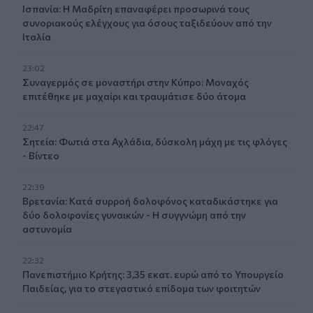
Ισπανία: Η Μαδρίτη επαναφέρει προσωρινά τους
συνοριακούς ελέγχους για όσους ταξιδεύουν από την
Ιταλία
23:02
Συναγερμός σε μοναστήρι στην Κύπρο: Μοναχός
επιτέθηκε με μαχαίρι και τραυμάτισε δύο άτομα
22:47
Σητεία: Φωτιά στα Αχλάδια, δύσκολη μάχη με τις φλόγες
- Βίντεο
22:39
Βρετανία: Κατά συρροή δολοφόνος καταδικάστηκε για
δύο δολοφονίες γυναικών - Η συγγνώμη από την
αστυνομία
22:32
Πανεπιστήμιο Κρήτης: 3,35 εκατ. ευρώ από το Υπουργείο
Παιδείας, για το στεγαστικό επίδομα των φοιτητών