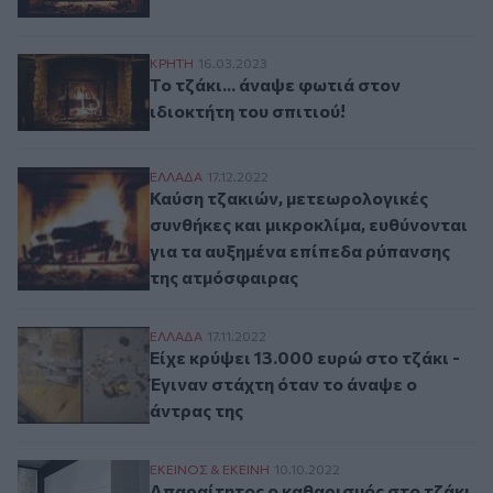
Το τζάκι... άναψε φωτιά στον ιδιοκτήτη το
ΚΡΗΤΗ
16.03.2023
Το τζάκι... άναψε φωτιά στον
ιδιοκτήτη του σπιτιού!
Καύση τζακιών, μετεωρολογικές συνθήκες
ΕΛΛAΔΑ
17.12.2022
Καύση τζακιών, μετεωρολογικές
συνθήκες και μικροκλίμα, ευθύνονται
για τα αυξημένα επίπεδα ρύπανσης
της ατμόσφαιρας
Είχε κρύψει 13.000 ευρώ στο τζάκι - Έγιν
ΕΛΛAΔΑ
17.11.2022
Είχε κρύψει 13.000 ευρώ στο τζάκι -
Έγιναν στάχτη όταν το άναψε ο
άντρας της
Απαραίτητος ο καθαρισμός στο τζάκι και 
ΕΚΕΙΝΟΣ & ΕΚΕΙΝΗ
10.10.2022
Απαραίτητος ο καθαρισμός στο τζάκι