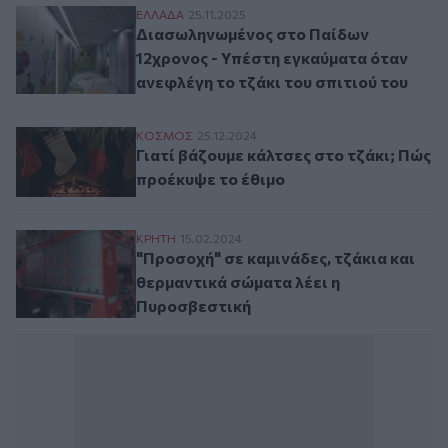
Διασωληνωμένος στο Παίδων 12χρονος - Υ
ΕΛΛAΔΑ
25.11.2025
Διασωληνωμένος στο Παίδων
12χρονος - Υπέστη εγκαύματα όταν
ανεφλέγη το τζάκι του σπιτιού του
Γιατί βάζουμε κάλτσες στο τζάκι; Πώς πρ
ΚΟΣΜΟΣ
25.12.2024
Γιατί βάζουμε κάλτσες στο τζάκι; Πώς
προέκυψε το έθιμο
"Προσοχή" σε καμινάδες, τζάκια και θερ
ΚΡΗΤΗ
15.02.2024
"Προσοχή" σε καμινάδες, τζάκια και
θερμαντικά σώματα λέει η
Πυροσβεστική