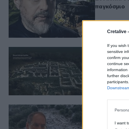
παγκόσμιο
Cretalive 
If you wish 
Μοναδική βραδ
ΠΟΛΙΤΙΣΜΟΣ
08.08
sensitive in
Μοναδική β
confirm you
continue se
information 
further disc
participants
Downstream 
Σ. Κεφαλογιάνν
ΚΡΗΤΗ
30.07.2025
Persona
Σ. Κεφαλογι
της UNESCO
I want t