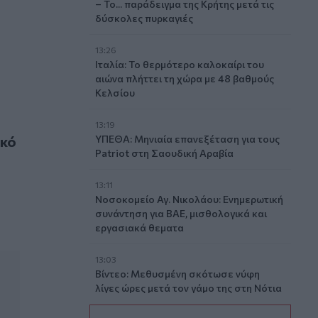
– Το... παράδειγμα της Κρήτης μετά τις
δύσκολες πυρκαγιές
13:26
Ιταλία: Το θερμότερο καλοκαίρι του
αιώνα πλήττει τη χώρα με 48 βαθμούς
Κελσίου
13:19
 "σήμερα"
ικό
ΥΠΕΘΑ: Μηνιαία επανεξέταση για τους
Patriot στη Σαουδική Αραβία
13:11
Νοσοκομείο Αγ. Νικολάου: Ενημερωτική
συνάντηση για ΒΑΕ, μισθολογικά και
εργασιακά θεματα
13:03
Βίντεο: Μεθυσμένη σκότωσε νύφη
λίγες ώρες μετά τον γάμο της στη Νότια
Καρολίνα