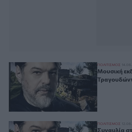
Μουσική εκδήλω
ΠΟΛΙΤΙΣΜΟΣ
14.08
Μουσική εκδ
Τραγουδώντ
Συναυλία στη Ζ
ΠΟΛΙΤΙΣΜΟΣ
12.08
Συναυλία στ