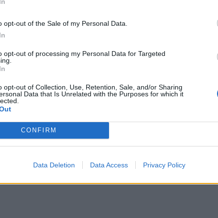
In
o opt-out of the Sale of my Personal Data.
In
to opt-out of processing my Personal Data for Targeted
ing.
στον κατάλογο της UNESCO - Σ. Κεφαλογιάννης: "Υψιστη τιμή
In
θος στον κατάλογο της UNESCO - Σ.
ης: "Υψιστη τιμή για τον τόπο μας, αλλά και
o opt-out of Collection, Use, Retention, Sale, and/or Sharing
ersonal Data that Is Unrelated with the Purposes for which it
νη για το μέλλον"
lected.
Out
CONFIRM
οπέδιο της Νίδας και η Ζώμινθος: Δείτε βίντεο
.2025
Data Deletion
Data Access
Privacy Policy
ο Οροπέδιο της Νίδας και η Ζώμινθος: Δείτε