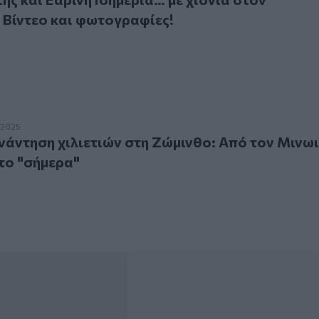
 Βίντεο και φωτογραφίες!
ηση χιλιετιών στη Ζώμινθο: Από τον Μινωικό Πολιτισμό στο
.2025
άντηση χιλιετιών στη Ζώμινθο: Από τον Μινω
το "σήμερα"