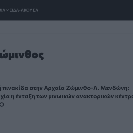
ΙΑ
ΕΙΔΑ-ΑΚΟΥΣΑ
Ζώμινθος
νακίδα στην Αρχαία Ζώμινθο-Λ. Μενδώνη: Εθνική επιτυχία 
 πινακίδα στην Αρχαία Ζώμινθο-Λ. Μενδώνη:
υχία η ένταξη των μινωικών ανακτορικών κέντ
CO