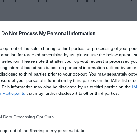
-
Do Not Process My Personal Information
to opt-out of the sale, sharing to third parties, or processing of your per
ιά Πανσελήνου στην Αρχαία Ζώμινθο
.2025
formation for targeted advertising by us, please use the below opt-out s
ραδιά Πανσελήνου στην Αρχαία Ζώμινθο
r selection. Please note that after your opt-out request is processed y
eing interest-based ads based on personal information utilized by us or
disclosed to third parties prior to your opt-out. You may separately opt-
losure of your personal information by third parties on the IAB’s list of
. This information may also be disclosed by us to third parties on the
IA
Participants
that may further disclose it to other third parties.
ης: «Η ένταξη της Ζωμίνθου στον κατάλογο της UNESCO θα
l Data Processing Opt Outs
άννης: «Η ένταξη της Ζωμίνθου στον κατάλογ
 θα δώσει αναπτυξιακή ώθηση»
o opt-out of the Sharing of my personal data.