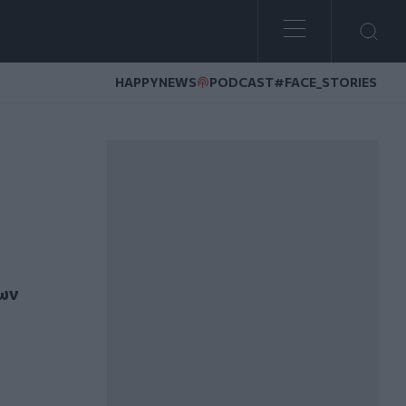
HAPPYNEWS
PODCAST
#FACE_STORIES
η ένταξη των μινωικών ανακτορικών κέντρων στην UNESCO
ρων