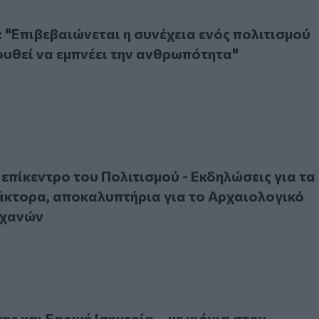
πιβεβαιώνεται η συνέχεια ενός πολιτισμού που εξακολουθεί 
 "Επιβεβαιώνεται η συνέχεια ενός πολιτισμού
υθεί να εμπνέει την ανθρωπότητα"
ίκεντρο του Πολιτισμού - Εκδηλώσεις για τα Μινωικά Ανάκ
 επίκεντρο του Πολιτισμού - Εκδηλώσεις για τα
κτορα, αποκαλυπτήρια για το Αρχαιολογικό
ρχανών
αι Εαρινή Ισημερία… με χιόνια στον Ψηλορείτη – Βίντεο κα
ης και Εαρινή Ισημερία… με χιόνια στον