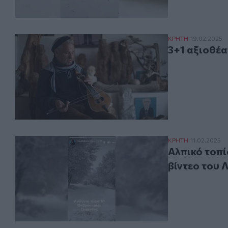
3+1 αξιοθέατα σ
ΚΡΗΤΗ
19.02.2025
3+1 αξιοθέα
Αλπικό τοπίο πο
ΚΡΗΤΗ
11.02.2025
Αλπικό τοπί
βίντεο του 