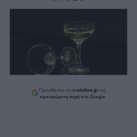
Facebook
Twitter
Messenger
Whatsapp
Viber
Προσθέστε το
cretalive.gr
ως
προτιμώμενη πηγή στο Google