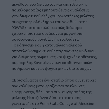
μεγέθους του δείγματος και της εθνοτικής
ποικιλομορφίας εμπλουτίζει τις αναλύσεις
γονιδιωματικού ελέγχου, γνωστές ως μελέτες
συσχέτισης ολόκληρου του γονιδιώματος
(GWAS) και αποκαλύπτει πώς διάφορα
χαρακτηριστικά συνδέονται με γονίδια,
συνδυασμούς γονιδίων ή μεταλλάξεις.
Το κάπνισμα και η κατανάλωση αλκοόλ
αποτελούν σημαντικούς παράγοντες κινδύνου
για διάφορες σωματικές και ψυχικές ασθένειες,
συμπεριλαμβανομένων των καρδιαγγειακών
παθήσεων και των ψυχιατρικών διαταραχών.
«Βρισκόμαστε σε ένα στάδιο όπου οι γενετικές
ανακαλύψεις μεταφράζονται σε κλινικές
εφαρμογές», δήλωσε ο συν-συγγραφέας της
μελέτης Ντατζιάνγκ Λίου, στατιστικός
γενετιστής στο Penn State College of Medicine