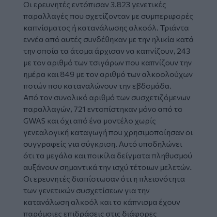
Οι ερευνητές εντόπισαν 3.823 γενετικές
παραλλαγές που σχετίζονταν με συμπεριφορές
καπνίσματος ή κατανάλωσης αλκοόλ. Τριάντα
εννέα από αυτές συνδέθηκαν με την ηλικία κατά
την οποία τα άτομα άρχισαν να καπνίζουν, 243
με τον αριθμό των τσιγάρων που καπνίζουν την
ημέρα και 849 με τον αριθμό των αλκοολούχων
ποτών που καταναλώνουν την εβδομάδα.
Από τον συνολικό αριθμό των συσχετιζόμενων
παραλλαγών, 721 εντοπίστηκαν μόνο από το
GWAS και όχι από ένα μοντέλο χωρίς
γενεαλογική καταγωγή που χρησιμοποίησαν οι
συγγραφείς για σύγκριση. Αυτό υποδηλώνει
ότι τα μεγάλα και ποικίλα δείγματα πληθυσμού
αυξάνουν σημαντικά την ισχύ τέτοιων μελετών.
Οι ερευνητές διαπίστωσαν ότι η πλειονότητα
των γενετικών συσχετίσεων για την
κατανάλωση αλκοόλ και το κάπνισμα έχουν
παρόμοιες επιδράσεις στις διάφορες