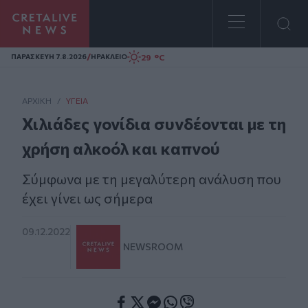
Homepage
/
29 °C
ΠΑΡΑΣΚΕΥΗ 7.8.2026
ΗΡΑΚΛΕΙΟ
ΑΡΧΙΚΗ
/
ΥΓΕΊΑ
Χιλιάδες γονίδια συνδέονται με τη
χρήση αλκοόλ και καπνού
Σύμφωνα με τη μεγαλύτερη ανάλυση που
έχει γίνει ως σήμερα
09.12.2022
NEWSROOM