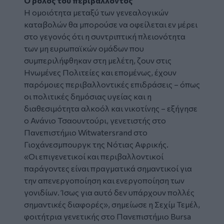
Ο ρόλος του περιβάλλοντος
Η ομοιότητα μεταξύ των γενεαλογικών
καταβολών θα μπορούσε να οφείλεται εν μέρει
στο γεγονός ότι η συντριπτική πλειονότητα
των μη ευρωπαϊκών ομάδων που
συμπεριλήφθηκαν στη μελέτη, ζουν στις
Ηνωμένες Πολιτείες και επομένως, έχουν
παρόμοιες περιβαλλοντικές επιδράσεις – όπως
οι πολιτικές δημόσιας υγείας και η
διαθεσιμότητα αλκοόλ και νικοτίνης – εξήγησε
ο Ανάνιο Τσαουντούρι, γενετιστής στο
Πανεπιστήμιο Witwatersrand στο
Γιοχάνεσμπουργκ της Νότιας Αφρικής.
«Οι επιγενετικοί και περιβαλλοντικοί
παράγοντες είναι πραγματικά σημαντικοί για
την απενεργοποίηση και ενεργοποίηση των
γονιδίων. Ίσως για αυτό δεν υπάρχουν πολλές
σημαντικές διαφορές», σημείωσε η Σεχίμ Τεμέλ,
φοιτήτρια γενετικής στο Πανεπιστήμιο Bursa