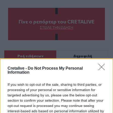
Γίνε ο ρεπόρτερ του CRETALIVE
ΣΤΕΊΛΕ ΤΗΝ ΕΊΔΗΣΗ
Ροή ειδήσεων
Δημοφιλή
Cretalive -
Do Not Process My Personal
08:41
Information
Σίντνεϊ Τάουλ: Πέθανε σε ηλικία 26 ετών η σταρ του
TikTok
If you wish to opt-out of the sale, sharing to third parties, or
processing of your personal or sensitive information for
08:34
targeted advertising by us, please use the below opt-out
«Καμίνι» τις επόμενες ημέρες η Κρήτη και μελτέμια έως 8
section to confirm your selection. Please note that after your
μποφόρ
opt-out request is processed you may continue seeing
interest-based ads based on personal information utilized by