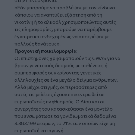
στην Πενσυλβάνια.
«Εάν μπορούμε να προβλέψουμε τον κίνδυνο
κάποιου να αναπτύξει εξάρτηση από τη
νικοτίνη ή το αλκοόλ χρησιμοποιώντας αυτές
τις πληροφορίες, μπορούμε να παρέμβουμε
έγκαιρα και ενδεχομένως να αποτρέψουμε
πολλούς θανάτους».
Προγονική ποικιλομορφία
Οι επιστήμονες χρησιμοποιούν τις GWAS για να
βρουν γενετικούς δεσμούς με ασθένειες ή
συμπεριφορές συγκρίνοντας γενετικές
αλληλουχίες σε ένα μεγάλο δείγμα ανθρώπων.
Αλλά μέχρι στιγμής, οι περισσότερες από
αυτές τις μελέτες έχουν επικεντρωθεί σε
ευρωπαϊκούς πληθυσμούς. Ο Λίου και οι
συνεργάτες του κατασκεύασαν ένα μοντέλο
που ενσωμάτωσε τα γονιδιωματικά δεδομένα
3.383.199 ατόμων, το 21% των οποίων είχε μη
ευρωπαϊκή καταγωγή.