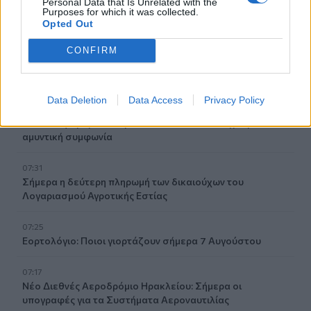
Personal Data that Is Unrelated with the
07:52
Purposes for which it was collected.
Σεισμός 5,8 βαθμών στις δυτικές Φιλιππίνες
Opted Out
07:45
CONFIRM
Φωτιά τα ξημερώματα στη Σητεία - Η δεύτερη μέσα σε
ένα 24ωρο
Data Deletion
Data Access
Privacy Policy
07:37
Σαουδική Αραβία, Τουρκία και Πακιστάν υπογράφουν
αμυντική συμφωνία
07:31
Σήμερα η δεύτερη πληρωμή των δικαιούχων του
Λογαριασμού Αγροτικής Εστίας
07:25
Εορτολόγιο: Ποιοι γιορτάζουν σήμερα 7 Αυγούστου
07:17
Νέο Διεθνές Αεροδρόμιο Ηρακλείου: Σήμερα οι
υπογραφές για τα Συστήματα Αεροναυτιλίας