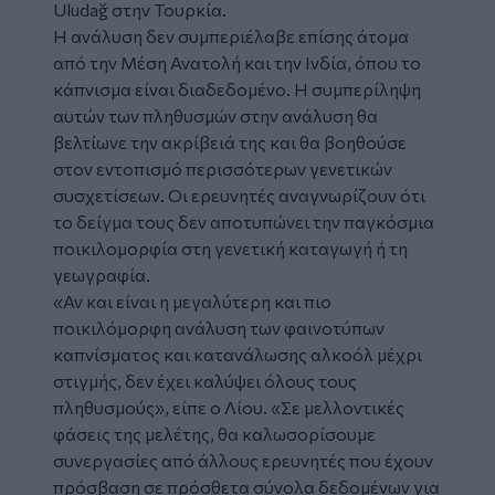
Uludağ στην Τουρκία.
Η ανάλυση δεν συμπεριέλαβε επίσης άτομα
από την Μέση Ανατολή και την Ινδία, όπου το
κάπνισμα είναι διαδεδομένο. Η συμπερίληψη
αυτών των πληθυσμών στην ανάλυση θα
βελτίωνε την ακρίβειά της και θα βοηθούσε
στον εντοπισμό περισσότερων γενετικών
συσχετίσεων. Οι ερευνητές αναγνωρίζουν ότι
το δείγμα τους δεν αποτυπώνει την παγκόσμια
ποικιλομορφία στη γενετική καταγωγή ή τη
γεωγραφία.
«Αν και είναι η μεγαλύτερη και πιο
ποικιλόμορφη ανάλυση των φαινοτύπων
καπνίσματος και κατανάλωσης αλκοόλ μέχρι
στιγμής, δεν έχει καλύψει όλους τους
πληθυσμούς», είπε ο Λίου. «Σε μελλοντικές
φάσεις της μελέτης, θα καλωσορίσουμε
συνεργασίες από άλλους ερευνητές που έχουν
πρόσβαση σε πρόσθετα σύνολα δεδομένων για