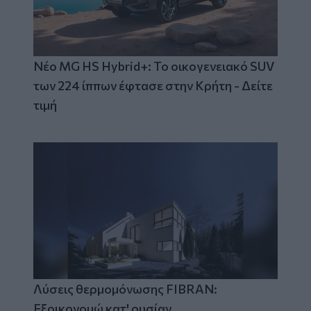
Νέο MG HS Hybrid+: Το οικογενειακό SUV
των 224 ίππων έφτασε στην Κρήτη - Δείτε
τιμή
Λύσεις θερμομόνωσης FIBRAN:
Εξοικονομώ κατ' ουσίαν