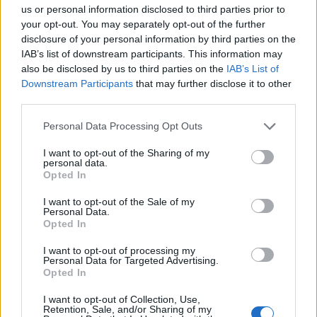
08:30
us or personal information disclosed to third parties prior to
Via Pastarella: Η καρμπονάρα που κλέβει την παράσταση
your opt-out. You may separately opt-out of the further
(βίντεο)
disclosure of your personal information by third parties on the
IAB’s list of downstream participants. This information may
08:22
also be disclosed by us to third parties on the
IAB’s List of
Φωτιά σε εγκαταλελειμμένο κτίριο στο Μοσχάτο
Downstream Participants
that may further disclose it to other
third parties.
08:15
ΟΦΗ: Αυτός πρέπει να είναι, καταρχήν, ο στόχος στο
Personal Data Processing Opt Outs
Σούπερ Καπ
I want to opt-out of the Sharing of my
personal data.
08:08
Opted In
Πυρά σε λύκειο στην Ταϊλάνδη - Τουλάχιστον 2 νεκροί
I want to opt-out of the Sale of my
Personal Data.
08:06
Opted In
«Τριλογία» επετειακών εκδηλώσεων 160 ετών από την
Αρκαδική Εθελοθυσία
I want to opt-out of processing my
Personal Data for Targeted Advertising.
Opted In
07:59
Τα πρωτοσέλιδα των εφημερίδων
I want to opt-out of Collection, Use,
Retention, Sale, and/or Sharing of my