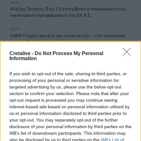
14:42
Αλέξης Τσίπρας: Στις 2 Σεπτεμβρίου η παρουσίαση του
οικονομικού προγράμματος της ΕΛ.Α.Σ.
14:37
ΟΦΗ: Η τρίτη φανέλα για τη νέα σεζόν - «Το πορτοκαλί
που κουβαλά την ιστορία μας»
Cretalive -
Do Not Process My Personal
14:34
Information
Χαμός με τον Μπρούκλιν Μπέκαμ που έβρασε ζυμαρικά
με θαλασσινό νερό (video)
If you wish to opt-out of the sale, sharing to third parties, or
processing of your personal or sensitive information for
14:26
targeted advertising by us, please use the below opt-out
Καλοκαίρι και αλλεργίες: Πότε απαιτείται προσοχή και
section to confirm your selection. Please note that after your
ποια συμπτώματα δεν πρέπει να αγνοούμε
opt-out request is processed you may continue seeing
interest-based ads based on personal information utilized by
14:23
us or personal information disclosed to third parties prior to
ΟΦΗ: Φουλάρει για sold out στο Σούπερ Καπ με την ΑΕΚ!
your opt-out. You may separately opt-out of the further
disclosure of your personal information by third parties on the
14:12
IAB’s list of downstream participants. This information may
Φρουροί της Επανάστασης: Το άνοιγμα των Στενών του
also be disclosed by us to third parties on the
IAB’s List of