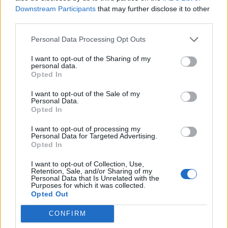
Ορμούζ δεν σχετίζεται με τις διαπραγματεύσεις
Downstream Participants
that may further disclose it to other
Τεχεράνης - Ομάν
third parties.
14:04
Personal Data Processing Opt Outs
Χαλκιδική: Στο «Παπαγεωργίου» οδηγός μοτοσικλέτας
που τραυματίστηκε σε τροχαίο
I want to opt-out of the Sharing of my
personal data.
Opted In
ΠΕΡΙΣΣΟΤΕΡΑ
I want to opt-out of the Sale of my
Personal Data.
Opted In
I want to opt-out of processing my
Personal Data for Targeted Advertising.
Opted In
ΣΧΕΤΙΚA AΡΘΡΑ
I want to opt-out of Collection, Use,
Retention, Sale, and/or Sharing of my
Personal Data that Is Unrelated with the
Purposes for which it was collected.
Ιός Δυτικού Νείλου: Έως τον Οκτώβριο η έξαρση των κ
ΥΓΕΙΑ
15:17
Opted Out
Ιός Δυτικού Νείλου: Έως τον Οκτώ
Ιός Δυτικού Νείλου: Έως τον
Οκτώβριο η έξαρση των
CONFIRM
κρουσμάτων - Τα συμπτώματα
που δεν πρέπει να αγνοήσουμε