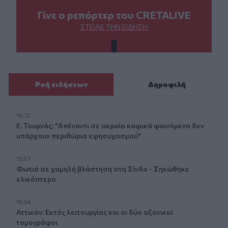
Γίνε ο ρεπόρτερ του CRETALIVE
ΣΤΕΊΛΕ ΤΗΝ ΕΊΔΗΣΗ
Ροή ειδήσεων
Δημοφιλή
16:12
Ε. Τουρνάς: "Απέναντι σε ακραία καιρικά φαινόμενα δεν
υπάρχουν περιθώρια εφησυχασμού"
15:57
Φωτιά σε χαμηλή βλάστηση στη Σίνδο - Σηκώθηκε
ελικόπτερο
15:54
Αττικόν: Εκτός λειτουργίας και οι δύο αξονικοί
τομογράφοι