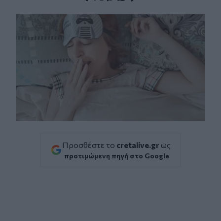
Facebook
Twitter
Messenger
Whatsapp
Viber
Προσθέστε το
cretalive.gr
ως
προτιμώμενη πηγή στο Google