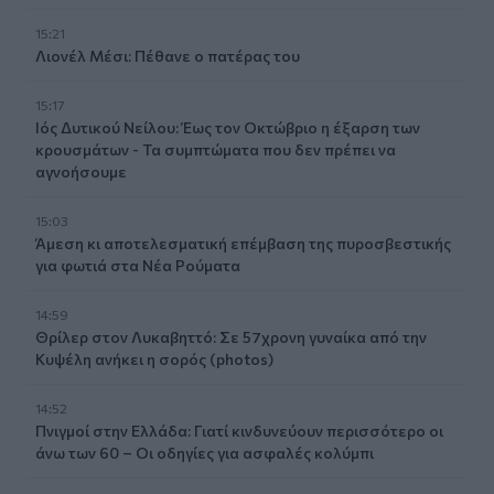
15:21
Λιονέλ Μέσι: Πέθανε ο πατέρας του
15:17
Ιός Δυτικού Νείλου: Έως τον Οκτώβριο η έξαρση των
κρουσμάτων - Τα συμπτώματα που δεν πρέπει να
αγνοήσουμε
15:03
Άμεση κι αποτελεσματική επέμβαση της πυροσβεστικής
για φωτιά στα Νέα Ρούματα
14:59
Θρίλερ στον Λυκαβηττό: Σε 57χρονη γυναίκα από την
Κυψέλη ανήκει η σορός (photos)
14:52
Πνιγμοί στην Ελλάδα: Γιατί κινδυνεύουν περισσότερο οι
άνω των 60 – Οι οδηγίες για ασφαλές κολύμπι