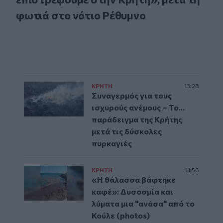
φωτιά στο νότιο Ρέθυμνο
ΚΡΗΤΗ
13:28
Συναγερμός για τους
ισχυρούς ανέμους – Το...
παράδειγμα της Κρήτης
μετά τις δύσκολες
πυρκαγιές
ΚΡΗΤΗ
11:56
«Η θάλασσα βάφτηκε
καφέ»: Δυσοσμία και
λύματα μια "ανάσα" από το
Κούλε (photos)