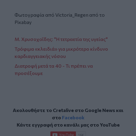
Φωτογραφία από
Victoria_Regen
από το
Pixabay
Μ. Χρυσοχοΐδης: "Η τετραετία της υγείας"
Τρόφιμα «κλειδιά» για μικρότερο κίνδυνο
καρδιαγγειακής νόσου
Διατροφή μετά τα 40 - Τι πρέπει να
προσέξουμε
Ακολουθήστε το Cretalive στο
Google News
και
στο
Facebook
Κάντε εγγραφή στο κανάλι μας στο
YouTube