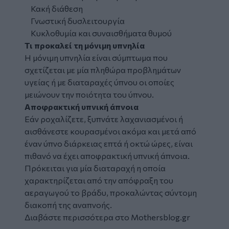
Κακή διάθεση
Γνωστική δυσλειτουργία
Κυκλοθυμία και συναισθήματα θυμού
Τι προκαλεί τη μόνιμη υπνηλία
Η μόνιμη υπνηλία είναι σύμπτωμα που
σχετίζεται με μία πληθώρα προβλημάτων
υγείας ή με διαταραχές ύπνου οι οποίες
μειώνουν την ποιότητα του ύπνου.
Αποφρακτική υπνική άπνοια
Εάν ροχαλίζετε, ξυπνάτε λαχανιασμένοι ή
αισθάνεστε κουρασμένοι ακόμα και μετά από
έναν ύπνο διάρκειας επτά ή οκτώ ώρες, είναι
πιθανό να έχει αποφρακτική υπνική άπνοια.
Πρόκειται για μία διαταραχή η οποία
χαρακτηρίζεται από την απόφραξη του
αεραγωγού το βράδυ, προκαλώντας σύντομη
διακοπή της αναπνοής.
Διαβάστε περισσότερα στο
Mothersblog.gr