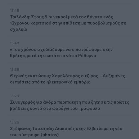
15:48
Ταϊλάνδη: Στους 9 οι νεκροί μετά τον θάνατο ενός
12χρονου κοριτσιού στην επίθεση με πυροβολισμούς σε
σχολείο
15:40
«Του χρόνου σχεδιάζουμε να επιστρέψουμε στην
Κρήτη», μετά τη φωτιά στο νότιο Ρέθυμνο
15:38
Θερινές εκπτώσεις: Χαμηλότερος ο τζίρος – Αυξημένες
οι πιέσεις από το ηλεκτρονικό εμπόριο
15:29
Συναγερμός για άνδρα περιπατητή που ζήτησε τις πρώτες
βοήθειες κοντά στο φαράγγι του Τράφουλα
15:26
Στέφανος Τσιτσιπάς: Διακοπές στην Ελβετία με τη νέα
του σύντροφο (photos)