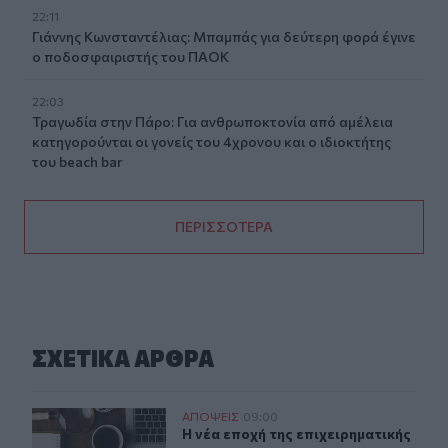
22:11
Γιάννης Κωνσταντέλιας: Μπαμπάς για δεύτερη φορά έγινε
ο ποδοσφαιριστής του ΠΑΟΚ
22:03
Τραγωδία στην Πάρο: Για ανθρωποκτονία από αμέλεια
κατηγορούνται οι γονείς του 4χρονου και ο ιδιοκτήτης
του beach bar
ΠΕΡΙΣΣΟΤΕΡΑ
ΣΧΕΤΙΚA AΡΘΡΑ
Η νέα εποχή της επιχειρηματικής χρηματοδότησης και η
ΑΠΟΨΕΙΣ
09:00
Η νέα εποχή της επιχειρηματικής χ
Η νέα εποχή της επιχειρηματικής