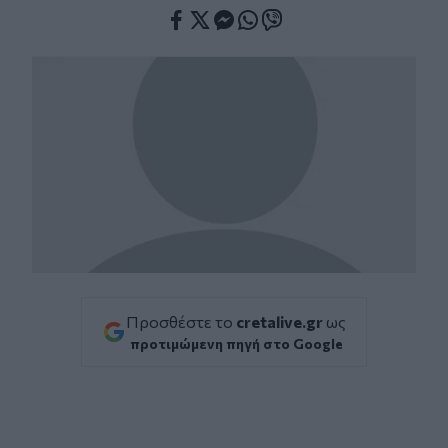
Facebook
Twitter
Messenger
Whatsapp
Viber
Προσθέστε το
cretalive.gr
ως
προτιμώμενη πηγή στο Google