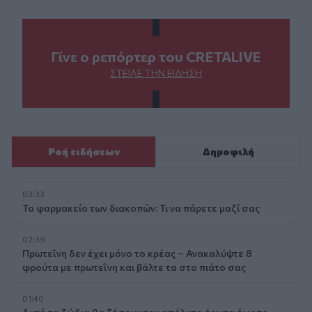
Γίνε ο ρεπόρτερ του CRETALIVE
ΣΤΕΊΛΕ ΤΗΝ ΕΊΔΗΣΗ
Ροή ειδήσεων
Δημοφιλή
03:33
Το φαρμακείο των διακοπών: Τι να πάρετε μαζί σας
02:39
Πρωτεΐνη δεν έχει μόνο το κρέας – Ανακαλύψτε 8
φρούτα με πρωτεΐνη και βάλτε τα στο πιάτο σας
01:40