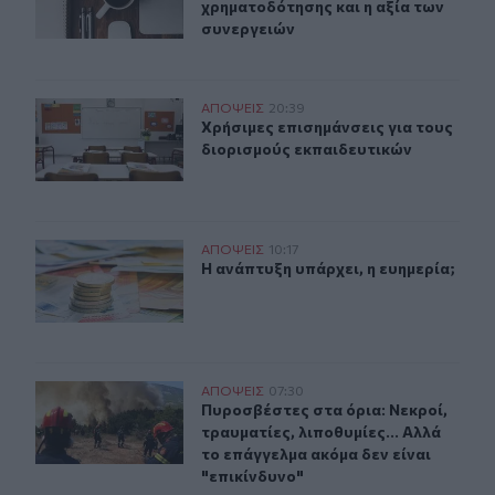
χρηματοδότησης και η αξία των
συνεργειών
Χρήσιμες επισημάνσεις για τους διορισμούς εκπαιδευτι
ΑΠΟΨΕΙΣ
20:39
Χρήσιμες επισημάνσεις για τους δι
Χρήσιμες επισημάνσεις για τους
διορισμούς εκπαιδευτικών
Η ανάπτυξη υπάρχει, η ευημερία;
ΑΠΟΨΕΙΣ
10:17
Η ανάπτυξη υπάρχει, η ευημερία;
Η ανάπτυξη υπάρχει, η ευημερία;
Πυροσβέστες στα όρια: Νεκροί, τραυματίες, λιποθυμίες.
ΑΠΟΨΕΙΣ
07:30
Πυροσβέστες στα όρια: Νεκροί, τραυ
Πυροσβέστες στα όρια: Νεκροί,
τραυματίες, λιποθυμίες... Αλλά
το επάγγελμα ακόμα δεν είναι
"επικίνδυνο"