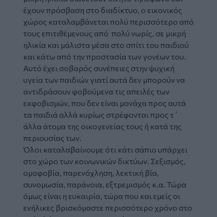
έχουν πρόσβαση στο διαδίκτυο, ο εικονικός
χώρος καταλαμβάνεται πολύ περισσότερο από
τους επιτιθέμενους από πολύ νωρίς, σε μικρή
ηλικία και μάλιστα μέσα στο σπίτι του παιδιού
και κάτω από την προστασία των γονέων του.
Αυτό έχει σοβαρός συνέπειες στην ψυχική
υγεία των παιδιών γιατί αυτά δεν μπορούν να
αντιδράσουν φοβούμενα τις απειλές των
εκφοβισμών, που δεν είναι μονάχα προς αυτά
τα παιδιά αλλά κυρίως στρέφονται προς τ΄
άλλα άτομα της οικογενείας τους ή κατά της
περιουσίας των.
Όλοι καταλαβαίνουμε ότι κάτι σάπιο υπάρχει
στο χώρο των κοινωνικών δικτύων. Σεξισμός,
ομοφοβία, παρενόχληση, λεκτική βία,
συνομωσία, παράνοια, εξτρεμισμός κ.α. Τώρα
όμως είναι η ευκαιρία, τώρα που και εμείς οι
ενήλικες βρισκόμαστε περισσότερο χρόνο στο