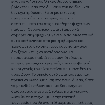
είναι μεγαλύτερο. Ο εκφοβισμός σήμερα
βρίσκεται μέσα στο δωμάτιο του παιδιού και
δεν έχει πρόσωπο. Είναι μια εικονική
πραγματικότητα που όμως αφήνει τ΄
αποτυπώματα του στις ευαίσθητες ψυχές των
παιδιών. Οι συνέπειες είναι εξαιρετικά
σοβαρές στην ψυχική υγεία των παιδιών επειδή
αυτά αισθάνονται από μια, φοβισμένα και
κλειδωμένα στο σπίτι τους και από την άλλη
δεν ξέρουν πώς να αντιδράσουν. Τα
περισσότερα παιδιά θεωρούν ότι όλος ο
κόσμος γνωρίζει το γεγονός του εκφοβισμού
και οι γονείς του είναι εκείνοι που μόνο δεν το
γνωρίζουν. Το σημείο αυτό είναι κομβικό και
πρέπει να δώσουμε λύση στο παιδί άμεσα, ώστε
να μη ενδίδει πλέον σε εκφοβισμούς, είτε
διαδικτυακά είτε στο Σχολείο ή στη γειτονιά.
Αυτό θα το πετύχουμε με την τακτική
συνομιλία που θα αναπτύξουμε με το παιδί μας