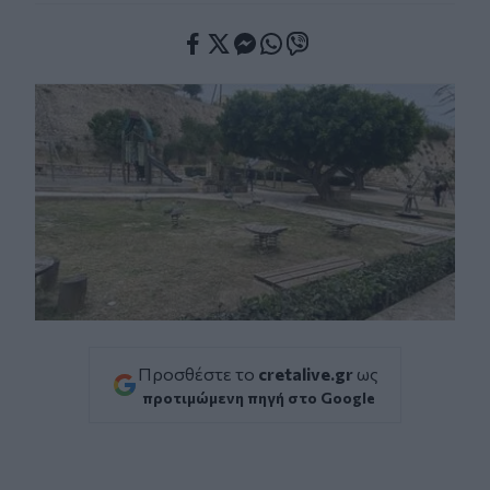
Facebook
Twitter
Messenger
Whatsapp
Viber
Προσθέστε το
cretalive.gr
ως
προτιμώμενη πηγή στο Google