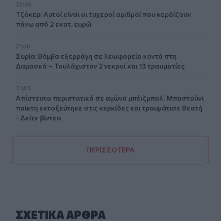
22:05
Τζόκερ: Αυτοί είναι οι τυχεροί αριθμοί που κερδίζουν
πάνω από 2 εκατ. ευρώ
21:56
Συρία: Βόμβα εξερράγη σε λεωφορείο κοντά στη
Δαμασκό – Τουλάχιστον 2 νεκροί και 13 τραυματίες
21:43
Απίστευτο περιστατικό σε αγώνα μπέιζμπολ: Μπαστούνι
παίκτη εκτοξεύτηκε στις κερκίδες και τραυμάτισε θεατή
- Δείτε βίντεο
ΠΕΡΙΣΣΟΤΕΡΑ
ΣΧΕΤΙΚA AΡΘΡΑ