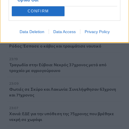
23:32
CONFIRM
Οι «μαύρες χήρες» της Ρωσίας: Παντρεύονται
νεοσύλλεκτους πριν μεταβούν στο μέτωπο για να
εισπράξουν τις «παχυλές» αποζημιώσεις
Data Deletion
Data Access
Privacy Policy
23:25
Ρόδος: Έσπασε ο κάβος και τραυμάτισε ναυτικό
23:19
Τραγωδία στην Εύβοια: Νεκρός 37χρονος μετά από
τροχαίο με αγριογούρουνο
23:09
Φωτιές σε Σκύρο και Λακωνία: Συνελήφθησαν 63χρονη
και 71χρονος
23:07
Χανιά: ΕΔΕ για την υπόθεση της 75χρονης που βρέθηκε
νεκρή σε χωράφι