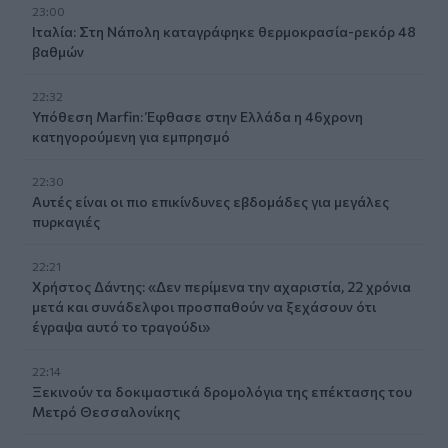
23:00
Ιταλία: Στη Νάπολη καταγράφηκε θερμοκρασία-ρεκόρ 48
βαθμών
22:32
Υπόθεση Marfin: Έφθασε στην Ελλάδα η 46χρονη
κατηγορούμενη για εμπρησμό
22:30
Αυτές είναι οι πιο επικίνδυνες εβδομάδες για μεγάλες
πυρκαγιές
22:21
Χρήστος Δάντης: «Δεν περίμενα την αχαριστία, 22 χρόνια
μετά και συνάδελφοι προσπαθούν να ξεχάσουν ότι
έγραψα αυτό το τραγούδι»
22:14
Ξεκινούν τα δοκιμαστικά δρομολόγια της επέκτασης του
Μετρό Θεσσαλονίκης