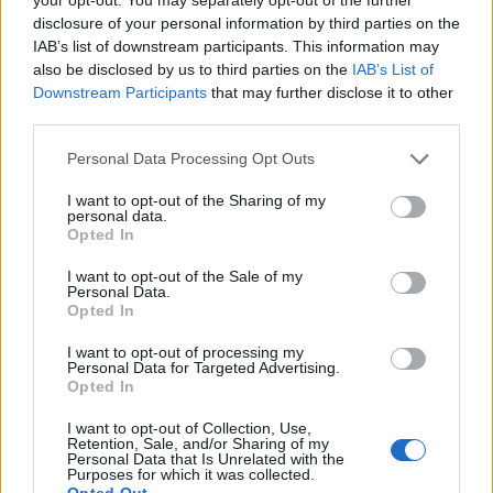
ζωδίων τον Αύγουστο
disclosure of your personal information by third parties on the
IAB’s list of downstream participants. This information may
01:42
also be disclosed by us to third parties on the
IAB’s List of
Καύσωνας στο γραφείο: Πόσο μπορεί να χαλαρώσει το
Downstream Participants
that may further disclose it to other
dress code
third parties.
00:31
Personal Data Processing Opt Outs
Παιδιά στην πισίνα: 6 απαράβατοι κανόνες για την
I want to opt-out of the Sharing of my
πρόληψη του πνιγμού
personal data.
Opted In
00:00
Ανατριχιαστικό βίντεο από τον σεισμό στην Ιαπωνία:
I want to opt-out of the Sale of my
Personal Data.
Γιατροί προστατεύουν με τα σώματά τους ασθενή την
Opted In
ώρα του χειρουργείου
I want to opt-out of processing my
23:54
Personal Data for Targeted Advertising.
Opted In
Τραμπ: Ο πόλεμος με το Ιράν "θα τελειώσει σύντομα"
I want to opt-out of Collection, Use,
23:43
Retention, Sale, and/or Sharing of my
Personal Data that Is Unrelated with the
30χρονη έπεσε στη θάλασσα από την γέφυρα της
Purposes for which it was collected.
Χαλκίδας
Opted Out