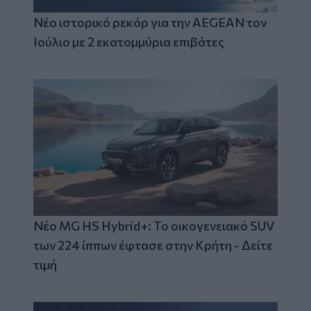
Νέο ιστορικό ρεκόρ για την AEGEAN τον
Ιούλιο με 2 εκατομμύρια επιβάτες
Νέο MG HS Hybrid+: Το οικογενειακό SUV
των 224 ίππων έφτασε στην Κρήτη - Δείτε
τιμή