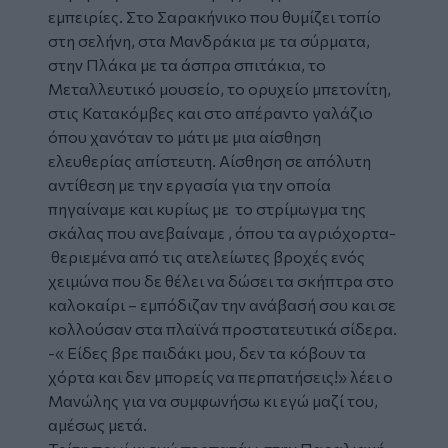
εμπειρίες. Στο Σαρακήνικο που θυμίζει τοπίο
στη σελήνη, στα Μανδράκια με τα σύρματα,
στην Πλάκα με τα άσπρα σπιτάκια, το
Μεταλλευτικό μουσείο, το ορυχείο μπετονίτη,
στις Κατακόμβες και στο απέραντο γαλάζιο
όπου χανόταν το μάτι με μια αίσθηση
ελευθερίας απίστευτη. Αίσθηση σε απόλυτη
αντίθεση με την εργασία για την οποία
πηγαίναμε και κυρίως με το στρίμωγμα της
σκάλας που ανεβαίναμε , όπου τα αγριόχορτα-
θεριεμένα από τις ατελείωτες βροχές ενός
χειμώνα που δε θέλει να δώσει τα σκήπτρα στο
καλοκαίρι – εμπόδιζαν την ανάβασή σου και σε
κολλούσαν στα πλαϊνά προστατευτικά σίδερα.
-« Είδες βρε παιδάκι μου, δεν τα κόβουν τα
χόρτα και δεν μπορείς να περπατήσεις!» λέει ο
Μανώλης για να συμφωνήσω κι εγώ μαζί του,
αμέσως μετά.