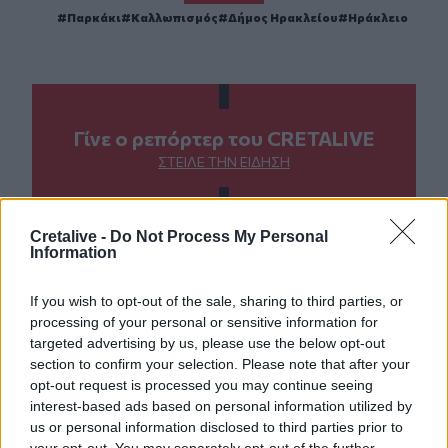
Παρκάκι
Καλλωπισμός
Δήμος Ηρακλείου
Ηράκλειο
Γίνε ο ρεπόρτερ του CRETALIVE
ΣΤΕΊΛΕ ΤΗΝ ΕΊΔΗΣΗ
Cretalive -
Do Not Process My Personal
Information
Ροή ειδήσεων
Δημοφιλή
If you wish to opt-out of the sale, sharing to third parties, or
processing of your personal or sensitive information for
03:34
targeted advertising by us, please use the below opt-out
Το απολαυστικό βίντεο της Νατάσας Θεοδωρίδου με τη
section to confirm your selection. Please note that after your
μητέρα της
opt-out request is processed you may continue seeing
interest-based ads based on personal information utilized by
02:51
us or personal information disclosed to third parties prior to
Ο έρωτας θα πρωταγωνιστήσει στη ζωή αυτών των
your opt-out. You may separately opt-out of the further