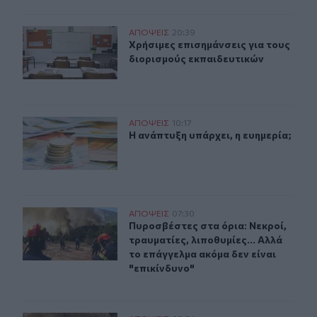
Χρήσιμες επισημάνσεις για τους διορισμούς εκπαιδευτι
ΑΠΟΨΕΙΣ
20:39
Χρήσιμες επισημάνσεις για τους δι
Χρήσιμες επισημάνσεις για τους
διορισμούς εκπαιδευτικών
Η ανάπτυξη υπάρχει, η ευημερία;
ΑΠΟΨΕΙΣ
10:17
Η ανάπτυξη υπάρχει, η ευημερία;
Η ανάπτυξη υπάρχει, η ευημερία;
Πυροσβέστες στα όρια: Νεκροί, τραυματίες, λιποθυμίες.
ΑΠΟΨΕΙΣ
07:30
Πυροσβέστες στα όρια: Νεκροί, τραυ
Πυροσβέστες στα όρια: Νεκροί,
τραυματίες, λιποθυμίες... Αλλά
το επάγγελμα ακόμα δεν είναι
"επικίνδυνο"