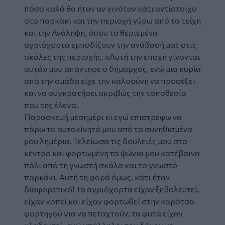
πόσο καλά θα ήταν αν γινόταν κάτι αντίστοιχο
στο παρκάκι και την περιοχή γύρω από τα τείχη
και την Ανάληψη, όπου τα θεριεμένα
αγριόχορτα εμποδίζουν την ανάβασή μας στις
σκάλες της περιοχής. «Αυτή την εποχή γίνονται
αυτά» μου απάντησε ο δήμαρχος, ενώ μια κυρία
από την ομάδα είχε την καλοσύνη να προσέξει
και να συγκρατήσει ακριβώς την τοποθεσία
που της έλεγα.
Παρασκευή μεσημέρι κι εγώ επιστρέφω να
πάρω το αυτοκίνητό μου από τα συνηθισμένα
μου λημέρια. Τελείωσα τις δουλειές μου στο
κέντρο και φορτωμένη τα ψώνια μου κατέβαινα
πάλι από τη γνωστή σκάλα και το γνωστό
παρκάκι. Αυτή τη φορά όμως, κάτι ήταν
διαφορετικό! Τα αγριόχορτα είχαν ξεβολευτεί,
είχαν κοπεί και είχαν φορτωθεί στην καρότσα
φορτηγού για να πεταχτούν, τα φυτά είχαν