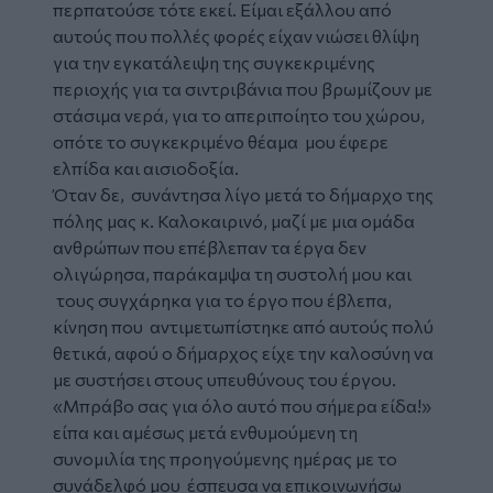
περπατούσε τότε εκεί. Είμαι εξάλλου από
αυτούς που πολλές φορές είχαν νιώσει θλίψη
για την εγκατάλειψη της συγκεκριμένης
περιοχής για τα σιντριβάνια που βρωμίζουν με
στάσιμα νερά, για το απεριποίητο του χώρου,
οπότε το συγκεκριμένο θέαμα μου έφερε
ελπίδα και αισιοδοξία.
Όταν δε, συνάντησα λίγο μετά το δήμαρχο της
πόλης μας κ. Καλοκαιρινό, μαζί με μια ομάδα
ανθρώπων που επέβλεπαν τα έργα δεν
ολιγώρησα, παράκαμψα τη συστολή μου και
τους συγχάρηκα για το έργο που έβλεπα,
κίνηση που αντιμετωπίστηκε από αυτούς πολύ
θετικά, αφού ο δήμαρχος είχε την καλοσύνη να
με συστήσει στους υπευθύνους του έργου.
«Μπράβο σας για όλο αυτό που σήμερα είδα!»
είπα και αμέσως μετά ενθυμούμενη τη
συνομιλία της προηγούμενης ημέρας με το
συνάδελφό μου έσπευσα να επικοινωνήσω