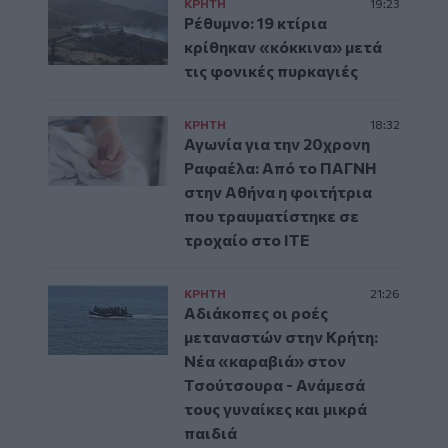
ΚΡΗΤΗ
19:23
Ρέθυμνο: 19 κτίρια
κρίθηκαν «κόκκινα» μετά
τις φονικές πυρκαγιές
ΚΡΗΤΗ
18:32
Αγωνία για την 20χρονη
Ραφαέλα: Από το ΠΑΓΝΗ
στην Αθήνα η φοιτήτρια
που τραυματίστηκε σε
τροχαίο στο ΙΤΕ
ΚΡΗΤΗ
21:26
Αδιάκοπες οι ροές
μεταναστών στην Κρήτη:
Νέα «καραβιά» στον
Τσούτσουρα - Ανάμεσά
τους γυναίκες και μικρά
παιδιά