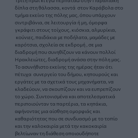
Τρίτη πρωί κι εγώ περπατάω στην Παραλιακή
δίπλα στη θάλασσα, κοντά στον Καράβολα στο
τμήμα εκείνο της πόλης μας, όπου υπάρχουν
σιντριβάνια, σε λειτουργία ή μη, όμορφα
γκράφιτι στους τοίχους, κιόσκια, αλμυρίκια,
κούνιες, παιδάκια με ποδήλατα, μαμάδες με
καρότσια, σχολεία σε εκδρομή , σε μια
διαδρομή που συνηθίζουν να κάνουν πολλοί
Ηρακλειώτες, διαδρομή ανάσα στην πόλη μας.
Το ασυνήθιστο εκείνης της ημέρας ήταν ότι
πέτυχα συνεργείο του δήμου, κηπουρούς και
εργάτες με τα σχετικά τους μηχανήματα, να
κλαδεύουν, να σκουπίζουν και να ευπρεπίζουν
το χώρο. Συντονισμένα και αποτελεσματικά
περιποιούνταν τα παρτέρια, τα κηπάκια,
αφήνοντας μια αίσθηση ομορφιάς και
καθαριότητας που σε συνδυασμό με το τοπίο
και την καλοκαιρία μετά την κακοκαιρία
βελτίωναν τη διάθεση οποιουδήποτε