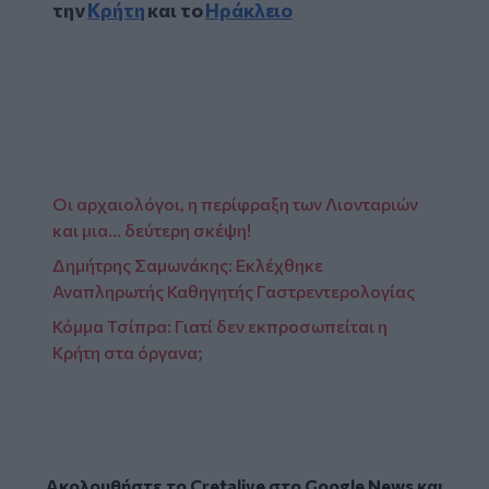
την
Κρήτη
και το
Ηράκλειο
Οι αρχαιολόγοι, η περίφραξη των Λιονταριών
και μια… δεύτερη σκέψη!
Δημήτρης Σαμωνάκης: Εκλέχθηκε
Αναπληρωτής Καθηγητής Γαστρεντερολογίας
Κόμμα Τσίπρα: Γιατί δεν εκπροσωπείται η
Κρήτη στα όργανα;
Ακολουθήστε το Cretalive στο
Google News
και