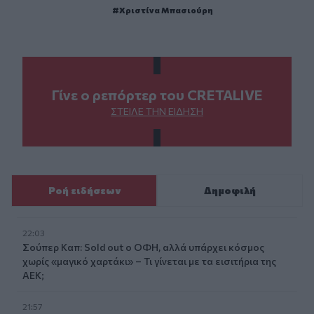
Χριστίνα Μπασιούρη
Γίνε ο ρεπόρτερ του CRETALIVE
ΣΤΕΊΛΕ ΤΗΝ ΕΊΔΗΣΗ
Ροή ειδήσεων
Δημοφιλή
22:03
Σούπερ Καπ: Sold out ο ΟΦΗ, αλλά υπάρχει κόσμος
χωρίς «μαγικό χαρτάκι» – Τι γίνεται με τα εισιτήρια της
ΑΕΚ;
21:57