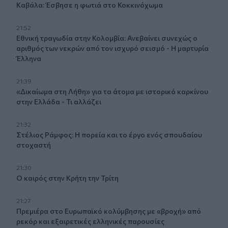
Καβάλα: Έσβησε η φωτιά στο Κοκκινόχωμα
21:52
Εθνική τραγωδία στην Κολομβία: Ανεβαίνει συνεχώς ο
αριθμός των νεκρών από τον ισχυρό σεισμό - Η μαρτυρία
Έλληνα
21:39
«Δικαίωμα στη Λήθη» για τα άτομα με ιστορικό καρκίνου
στην Ελλάδα - Τι αλλάζει
21:32
Στέλιος Ράμφος: Η πορεία και το έργο ενός σπουδαίου
στοχαστή
21:30
Ο καιρός στην Κρήτη την Τρίτη
21:27
Πρεμιέρα στο Ευρωπαϊκό κολύμβησης με «βροχή» από
ρεκόρ και εξαιρετικές ελληνικές παρουσίες