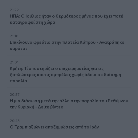
21:22
ΗΠΑ: Ο Ιούλιος ήταν ο θερμότερος μήνας που έχει ποτέ
καταγραφεί στη χώρα
21:18
Επικίνδυνο φρεάτιο στην πλατεία Κύπρου - Ανατράπηκε
καρότσι
21:01
Κρήτη: Τί υποστηρίζει ο επιχειρηματίας για τις
ξαπλώστρες και τις ομπρέλες χωρίς άδεια σε διάσημη
παραλία
20:57
Η μια διάσωση μετά την άλλη στην παραλία του Ρεθύμνου
την Κυριακή - Δείτε βίντεο
20:43
Ο Τραμπ αξιώνει αποζημιώσεις από το Ιράν