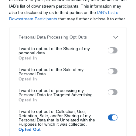
19:02
IAB’s list of downstream participants. This information may
Ιωάννα Τούνη: Τα γενέθλιά της και οι ευχές του
also be disclosed by us to third parties on the
IAB’s List of
συντρόφου της
Downstream Participants
that may further disclose it to other
third parties.
18:59
Υπεγράφη από τον Ευ. Τουρνά η επαύξηση των ωρών
Personal Data Processing Opt Outs
απασχόλησης των εποχικών πυροσβεστών
I want to opt-out of the Sharing of my
personal data.
18:52
Opted In
Πυρκαγιά στο Κοκκινόχωμα Καβάλας: 4 αεροσκάφη και
ένα ελικόπτερο στη μάχη με τις φλόγες – Ήχησε το 112
I want to opt-out of the Sale of my
Personal Data.
Opted In
ΠΕΡΙΣΣΟΤΕΡΑ
I want to opt-out of processing my
Personal Data for Targeted Advertising.
Opted In
I want to opt-out of Collection, Use,
Retention, Sale, and/or Sharing of my
Personal Data that Is Unrelated with the
ΣΧΕΤΙΚA AΡΘΡΑ
Purposes for which it was collected.
Opted Out