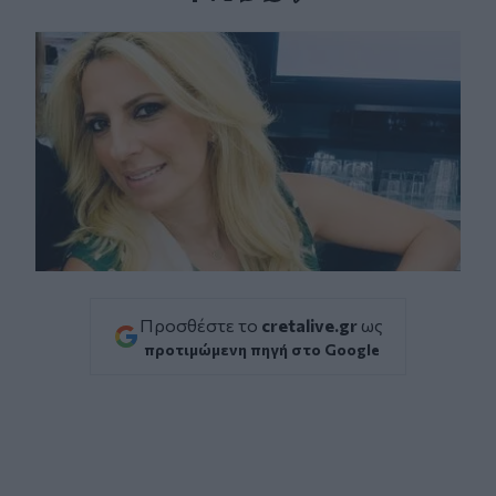
Facebook
Twitter
Messenger
Whatsapp
Viber
Προσθέστε το
cretalive.gr
ως
προτιμώμενη πηγή στο Google