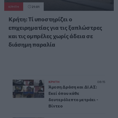
ΚΡΗΤΗ
21:01
Κρήτη: Τί υποστηρίζει ο
επιχειρηματίας για τις ξαπλώστρες
και τις ομπρέλες χωρίς άδεια σε
διάσημη παραλία
ΚΡΗΤΗ
08:15
Άμεση Δράση και ΔΙ.ΑΣ:
Εκεί όπου κάθε
δευτερόλεπτο μετράει -
Βίντεο