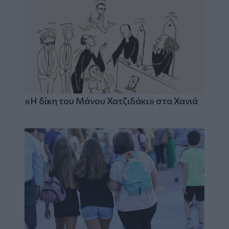
«Η δίκη του Μάνου Χατζιδάκι» στα Χανιά