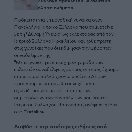
Σύλλογο Ηρακλείου- Αναλυτικά
όλα τα ονόματα
Πρόκειται για τη μοναδική γυναίκα στον
Πανελλήνιο Ιατρικο Σύλλογο που συμμετείχε
με τη "Δύναμη Υγείας" ως εκλέκτορας από τον
Ιατρικό Σύλλογο Ηρακλείου και ήρθε πρώτη
στις γυναίκες που διεκδίκησαν την ψήφο των
συναδέλφων της!
"Με τη γνωστή κι επιτυχημένη ομάδα των
εκλεκτών συναδέλφων, με τους οποίους έχουμε
υπηρετήσει πολλά χρόνια μαζί στα ΔΣ των
προηγούμενων ετών, θα συνεχίσω να
αγωνίζομαι για την
προάσπιση των
συμφερόντων των συναδέλφων μου και του
Ιατρικού Συλλόγου Ηρακλείου", ανέφερε η ίδια
στο
Cretalive
Διαβάστε περισσότερες ειδήσεις από