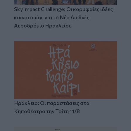
SkyImpact Challenge: Οι κορυφαίες ιδέες
καινοτομίας για το Νέο Διεθνές
Αεροδρόμιο Ηρακλείου
Ηράκλειο: Οι παραστάσεις στα
Κηποθέατρα την Τρίτη 11/8