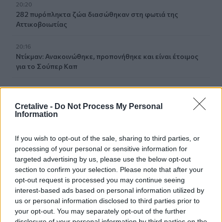
20:20
282 πυρόπληκτα ζώα διασώθηκαν στη φωτιά της
Αττικοβοιωτίας
20:16
Ντίκμαν: Ανακοινώθηκε, προπονήθηκε και είναι έτοιμος
για το Σούπερ Καπ
19:42
Βενιζέλειο: Έπεσε τμήμα της οροφής στο γραφείο
Cretalive -
Do Not Process My Personal
επιμελητών ιατρών!
Information
19:38
If you wish to opt-out of the sale, sharing to third parties, or
Ισχυρός σεισμός στην Κολομβία: Αυξάνεται συνεχώς ο
processing of your personal or sensitive information for
αριθμός των νεκρών, ανάμεσά τους και παιδιά
targeted advertising by us, please use the below opt-out
section to confirm your selection. Please note that after your
19:24
opt-out request is processed you may continue seeing
Τελικός Super Cup: Τί απαντά ο πρόεδρος της ΕΠΣΗ Νίκος
interest-based ads based on personal information utilized by
Τζώρτζογλου στα περί "αποκλεισμού" του Συλλόγου
us or personal information disclosed to third parties prior to
Αλατσατιανών
your opt-out. You may separately opt-out of the further
disclosure of your personal information by third parties on the