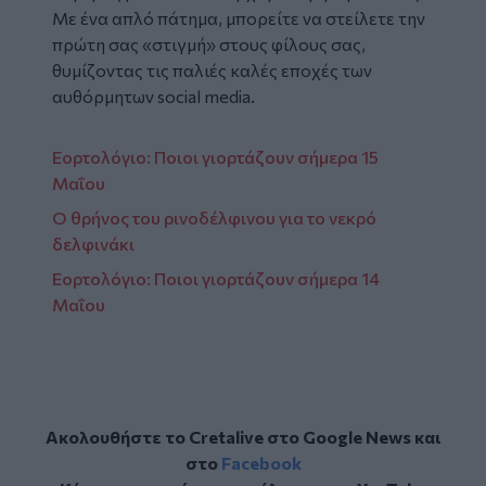
Με ένα απλό πάτημα, μπορείτε να στείλετε την
πρώτη σας «στιγμή» στους φίλους σας,
θυμίζοντας τις παλιές καλές εποχές των
αυθόρμητων social media.
Εορτολόγιο: Ποιοι γιορτάζουν σήμερα 15
Μαΐου
Ο θρήνος του ρινοδέλφινου για το νεκρό
δελφινάκι
Εορτολόγιο: Ποιοι γιορτάζουν σήμερα 14
Μαΐου
Ακολουθήστε το Cretalive στο
Google News
και
στο
Facebook