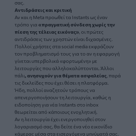
σας.
Αντιδράσεις και κριτική
Αν και η Meta προωθεί τα Instants ως έναν
τρόπο για
«πραγματική σύνδεση χωρίς την
πίεση της τέλειας εικόνας»
, οι πρώτες
αντιδράσεις των χρηστών είναι διχασμένες.
Πολλοί χρήστες στα social media εκφράζουν
τον προβληματισμό τους για το αν η εφαρμογή
γίνεται υπερβολικά «φορτωμένη» με
λειτουργίες που αλληλοκαλύπτονται. Άλλοι
πάλι
, ανησυχούν για θέματα ασφαλείας
, παρά
τις δικλείδες που έχει θέσει η πλατφόρμα.
Ήδη, πολλοί αναζητούν τρόπους να
απενεργοποιήσουν τη λειτουργία, καθώς η
ειδοποίηση για νέα Instants στο inbox
θεωρείται από κάποιους ενοχλητική.
Αν η λειτουργία έχει ενεργοποιηθεί στον
λογαριασμό σας, θα δείτε ένα νέο εικονίδιο
κάμερας μέσα στα εισερχόμενα μηνύματά σας.