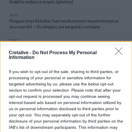
Κυψέλη ανήκει η σορός (photos)
14:52
Πνιγμοί στην Ελλάδα: Γιατί κινδυνεύουν περισσότερο οι
άνω των 60 – Οι οδηγίες για ασφαλές κολύμπι
14:42
Αλέξης Τσίπρας: Στις 2 Σεπτεμβρίου η παρουσίαση του
οικονομικού προγράμματος της ΕΛ.Α.Σ.
Cretalive -
Do Not Process My Personal
Information
14:37
ΟΦΗ: Η τρίτη φανέλα για τη νέα σεζόν - «Το πορτοκαλί
If you wish to opt-out of the sale, sharing to third parties, or
που κουβαλά την ιστορία μας»
processing of your personal or sensitive information for
targeted advertising by us, please use the below opt-out
14:34
section to confirm your selection. Please note that after your
Χαμός με τον Μπρούκλιν Μπέκαμ που έβρασε ζυμαρικά
opt-out request is processed you may continue seeing
με θαλασσινό νερό (video)
interest-based ads based on personal information utilized by
us or personal information disclosed to third parties prior to
your opt-out. You may separately opt-out of the further
14:26
Καλοκαίρι και αλλεργίες: Πότε απαιτείται προσοχή και
disclosure of your personal information by third parties on the
ποια συμπτώματα δεν πρέπει να αγνοούμε
IAB’s list of downstream participants. This information may