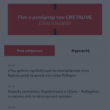
Γίνε ο ρεπόρτερ του CRETALIVE
ΣΤΕΊΛΕ ΤΗΝ ΕΊΔΗΣΗ
Ροή ειδήσεων
Δημοφιλή
15:40
«Του χρόνου σχεδιάζουμε να επιστρέψουμε στην
Κρήτη», μετά τη φωτιά στο νότιο Ρέθυμνο
15:38
Θερινές εκπτώσεις: Χαμηλότερος ο τζίρος – Αυξημένες
οι πιέσεις από το ηλεκτρονικό εμπόριο
15:29