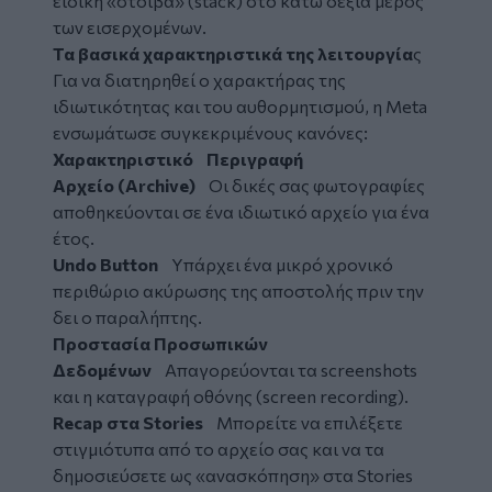
ειδική «στοίβα» (stack) στο κάτω δεξιά μέρος
των εισερχομένων.
Τα βασικά χαρακτηριστικά της λειτουργία
ς
Για να διατηρηθεί ο χαρακτήρας της
ιδιωτικότητας και του αυθορμητισμού, η Meta
ενσωμάτωσε συγκεκριμένους κανόνες:
Χαρακτηριστικό Περιγραφή
Αρχείο (Archive)
Οι δικές σας φωτογραφίες
αποθηκεύονται σε ένα ιδιωτικό αρχείο για ένα
έτος.
Undo Button
Υπάρχει ένα μικρό χρονικό
περιθώριο ακύρωσης της αποστολής πριν την
δει ο παραλήπτης.
Προστασία Προσωπικών
Δεδομένων
Απαγορεύονται τα screenshots
και η καταγραφή οθόνης (screen recording).
Recap στα Stories
Μπορείτε να επιλέξετε
στιγμιότυπα από το αρχείο σας και να τα
δημοσιεύσετε ως «ανασκόπηση» στα Stories