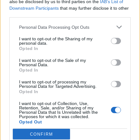
also be disclosed by us to third parties on the
IAB’s List of
Downstream Participants
that may further disclose it to other
14:23
ΟΦΗ: Φουλάρει για sold out στο Σούπερ Καπ με την ΑΕΚ!
third parties.
Personal Data Processing Opt Outs
14:12
Φρουροί της Επανάστασης: Το άνοιγμα των Στενών του
I want to opt-out of the Sharing of my
Ορμούζ δεν σχετίζεται με τις διαπραγματεύσεις
personal data.
Τεχεράνης - Ομάν
Opted In
I want to opt-out of the Sale of my
14:04
Personal Data.
Χαλκιδική: Στο «Παπαγεωργίου» οδηγός μοτοσικλέτας
Opted In
που τραυματίστηκε σε τροχαίο
I want to opt-out of processing my
Personal Data for Targeted Advertising.
13:54
Opted In
ΒΟΑΚ: Κλείνει την Τρίτη στον Ξηροπόταμο – Πώς θα
γίνεται η κυκλοφορία
I want to opt-out of Collection, Use,
Retention, Sale, and/or Sharing of my
Personal Data that Is Unrelated with the
13:52
Purposes for which it was collected.
Γιατί να βάλετε φύλλα δάφνης στο πλυντήριο: Το μυστικό
Opted Out
που κερδίζει όλο και περισσότερους θαυμαστές
CONFIRM