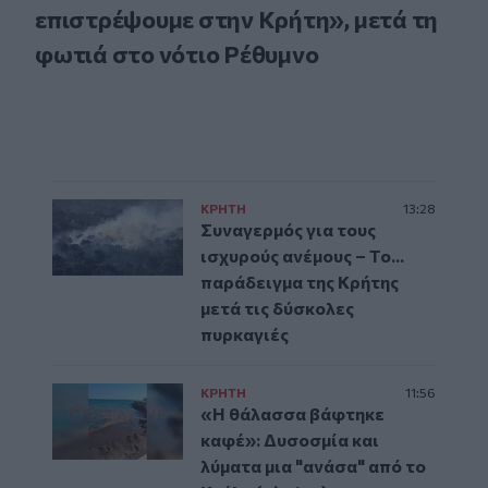
επιστρέψουμε στην Κρήτη», μετά τη
φωτιά στο νότιο Ρέθυμνο
ΚΡΗΤΗ
13:28
Συναγερμός για τους
ισχυρούς ανέμους – Το...
παράδειγμα της Κρήτης
μετά τις δύσκολες
πυρκαγιές
ΚΡΗΤΗ
11:56
«Η θάλασσα βάφτηκε
καφέ»: Δυσοσμία και
λύματα μια "ανάσα" από το