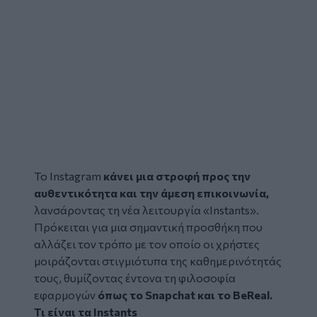
Το
Instagram
κάνει μια στροφή προς την
αυθεντικότητα και την άμεση επικοινωνία,
λανσάροντας τη νέα λειτουργία «Instants».
Πρόκειται για μια σημαντική προσθήκη που
αλλάζει τον τρόπο με τον οποίο οι χρήστες
μοιράζονται στιγμιότυπα της καθημερινότητάς
τους, θυμίζοντας έντονα τη φιλοσοφία
εφαρμογών
όπως το Snapchat και το BeReal.
Τι είναι τα Instants