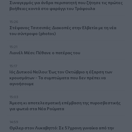
Συναγερμός για άνδρα περιπατητή που ζήτησε τις πρώτες
βοήθειες κοντά στο φαράγγι του Τράφουλα
15:26
Στέφανος Τσιτσιπάς: Διακοπές στην Ελβετία με τη νέα
του σύντροφο (photos)
15:21
Λιονέλ Μέσι: Πέθανε ο πατέρας του
15:17
Ιός Δυτικού Νείλου: Έως τον Οκτώβριο η έξαρση των
κρουσμάτων - Τα συμπτώματα που δεν πρέπει να
αγνοήσουμε
15:03
Άμεση κι αποτελεσματική επέμβαση της πυροσβεστικής
για φωτιά στα Νέα Ρούματα
14:59
Θρίλερ στον Λυκαβηττό: Σε 57χρονη γυναίκα από την