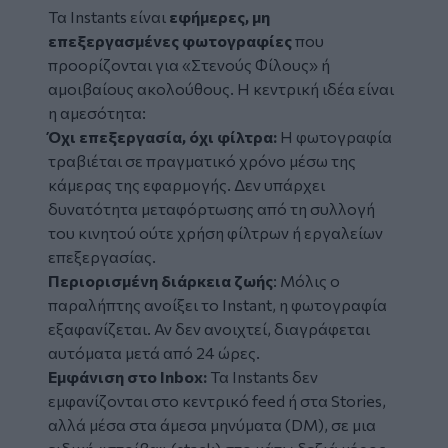
Τα Instants είναι
εφήμερες, μη
επεξεργασμένες φωτογραφίες
που
προορίζονται για «Στενούς Φίλους» ή
αμοιβαίους ακολούθους. Η κεντρική ιδέα είναι
η αμεσότητα:
Όχι επεξεργασία, όχι φίλτρα:
Η φωτογραφία
τραβιέται σε πραγματικό χρόνο μέσω της
κάμερας της εφαρμογής. Δεν υπάρχει
δυνατότητα μεταφόρτωσης από τη συλλογή
του κινητού ούτε χρήση φίλτρων ή εργαλείων
επεξεργασίας.
Περιορισμένη διάρκεια ζωής
: Μόλις ο
παραλήπτης ανοίξει το Instant, η φωτογραφία
εξαφανίζεται. Αν δεν ανοιχτεί, διαγράφεται
αυτόματα μετά από 24 ώρες.
Εμφάνιση στο Inbox:
Τα Instants δεν
εμφανίζονται στο κεντρικό feed ή στα Stories,
αλλά μέσα στα άμεσα μηνύματα (DM), σε μια