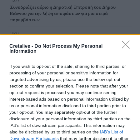
16:27
Συνεδριάζει αύριο η Δημοτική Επιτροπή του Δήμου
Βιάννου για την λήψη αποφάσεων για μια σειρά
παρεμβάσεων
16:21
Δύο συναυλίες του Νίκου Ανδρουλάκη στο Ηράκλειο
Cretalive -
Do Not Process My Personal
Information
16:13
Στο Μάραθος θα βρεθεί αύριο η Θεατρική Ομάδα του
Δήμου Μαλεβιζίου
If you wish to opt-out of the sale, sharing to third parties, or
processing of your personal or sensitive information for
targeted advertising by us, please use the below opt-out
16:12
section to confirm your selection. Please note that after your
Μαζικές συνταξιοδοτήσεις το 2026 – Τι οδηγεί χιλιάδες
opt-out request is processed you may continue seeing
εργαζόμενους στην πρόωρη έξοδο
interest-based ads based on personal information utilized by
us or personal information disclosed to third parties prior to
16:10
your opt-out. You may separately opt-out of the further
GLOBAL & REGIONAL FOCUS NOTES: Εξελίξεις και
disclosure of your personal information by third parties on the
προοπτικές στις αγορές πετρελαίου και φυσικού αερίου
IAB’s list of downstream participants. This information may
στην Ευρώπη
also be disclosed by us to third parties on the
IAB’s List of
Downstream Participants
that may further disclose it to other
16:05