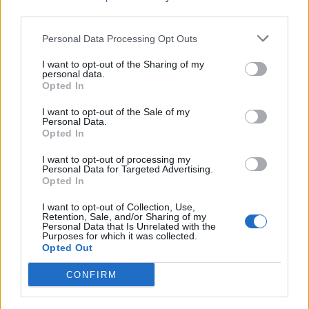
third parties.
Ευλογιά των προβάτων: Έκτακτα μέτρα για την καταστολή
της διασποράς της ζωονόσου στην Καστοριά
Personal Data Processing Opt Outs
I want to opt-out of the Sharing of my
ΠΕΡΙΣΣΟΤΕΡΑ
personal data.
Opted In
I want to opt-out of the Sale of my
Personal Data.
Opted In
ΣΧΕΤΙΚA AΡΘΡΑ
I want to opt-out of processing my
Personal Data for Targeted Advertising.
Opted In
Υπ. Παιδείας: Ανακοινώθηκαν 95 ειδικότητες και 860 τμ
ΕΛΛAΔΑ
18:04
I want to opt-out of Collection, Use,
Υπ. Παιδείας: Ανακοινώθηκαν 95 ειδ
Υπ. Παιδείας: Ανακοινώθηκαν 95
Retention, Sale, and/or Sharing of my
Personal Data that Is Unrelated with the
ειδικότητες και 860 τμήματα των
Purposes for which it was collected.
ΣΑΕΚ – Πότε ξεκινούν οι
Opted Out
αιτήσεις
CONFIRM
Πωλήτρια σε βρετανικό αεροδρόμιο η 46χρονη που κατη
ΕΛΛAΔΑ
17:38