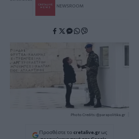
NEWSROOM
Facebook
Twitter
Messenger
Whatsapp
Viber
Photo Credits: @parapolitika.gr
Προσθέστε το
cretalive.gr
ως
προτιμώμενη πηγή στο Google