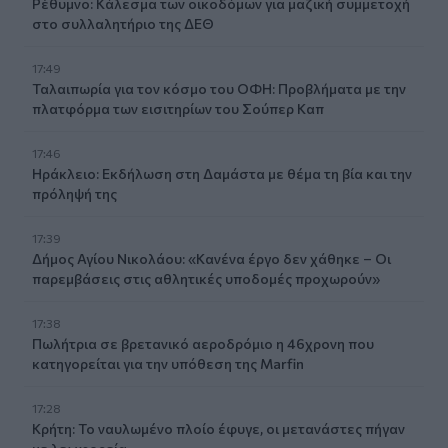
Ρέθυμνο: Κάλεσμα των οικοδόμων για μαζική συμμετοχή
στο συλλαλητήριο της ΔΕΘ
17:49
Ταλαιπωρία για τον κόσμο του ΟΦΗ: Προβλήματα με την
πλατφόρμα των εισιτηρίων του Σούπερ Καπ
17:46
Ηράκλειο: Εκδήλωση στη Δαμάστα με θέμα τη βία και την
πρόληψή της
17:39
Δήμος Αγίου Νικολάου: «Κανένα έργο δεν χάθηκε – Οι
παρεμβάσεις στις αθλητικές υποδομές προχωρούν»
17:38
Πωλήτρια σε βρετανικό αεροδρόμιο η 46χρονη που
κατηγορείται για την υπόθεση της Marfin
17:28
Κρήτη: Το ναυλωμένο πλοίο έφυγε, οι μετανάστες πήγαν