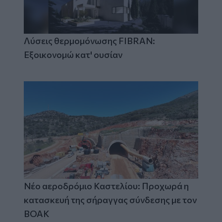
Λύσεις θερμομόνωσης FIBRAN:
Εξοικονομώ κατ' ουσίαν
Νέο αεροδρόμιο Καστελίου: Προχωρά η
κατασκευή της σήραγγας σύνδεσης με τον
ΒΟΑΚ