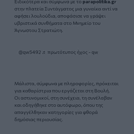
Ειδικότερα και σύμφωνα με το
parapolitika.gr
στην πλατεία Συντάγματος μια γυναίκα αντί να
αφήσει λουλούδια, αποφάσισε να γράψει
υβριστικά
συνθήματα
στο Μνημείο του
Άγνωστου Στρατιώτη.
Social
Embed
@qw5492
♬ πρωτότυπος ήχος - qw
Μάλιστα, σύμφωνα με πληροφορίες, πρόκειται
για καθαρίστρια που εργάζεται στη Βουλή.
Οι αστυνομικοί, στη συνέχεια, τη συνέλαβαν
και οδηγήθηκε στο αυτόφωρο, όπου της
απαγγέλθηκαν κατηγορίες για φθορά
δημόσιας περιουσίας.