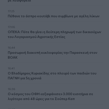
με λεωφορεία
17:25
Πέθανε το άσπρο κουτάβι που συμβίωνε με αγέλη λύκων
17:06
ΟΠΕΚΑ: Πότε θα γίνει η δεύτερη πληρωμή των δικαιούχων
του Λογαριασμού Αγροτικής Εστίας
16:44
Προσωρινή διακοπή κυκλοφορίας την Παρασκευή στον
ΒΟΑΚ
16:41
Ο Βλαδίμηρος Κυριακίδης στο πλευρό των παιδιών του
ΠΑΓΝΗ για 5η χρονιά
16:36
Ο κόσμος του ΟΦΗ «εξαφάνισε» 3.000 εισιτήρια σε
λιγότερο από 48 ώρες για το Σούπερ Καπ