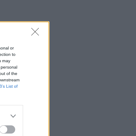
Ρέθυμνο - Δικογραφία σε βάρος δύο
ανδρών
10:36
Εκ περιτροπής η κυκλοφορία έξω από
το ΙΤΕ λόγω των έργων για το νέο
πεζοδρόμιο (video)
sonal or
ection to
10:26
ou may
Στα Χανιά ο Κυριάκος Μητσοτάκης
 personal
out of the
10:17
 downstream
Προσοχή! Ο ΕΦΚΑ… δαγκώνει τους
B’s List of
ανυποψίαστους πολίτες!
10:15
Καστέλι: Υπογραφές για τα συστήματα
αεροναυτιλίας του νέου αεροδρομίου -
"Στόχος τον Νοέμβριο του 2028 να
λειτουργεί"