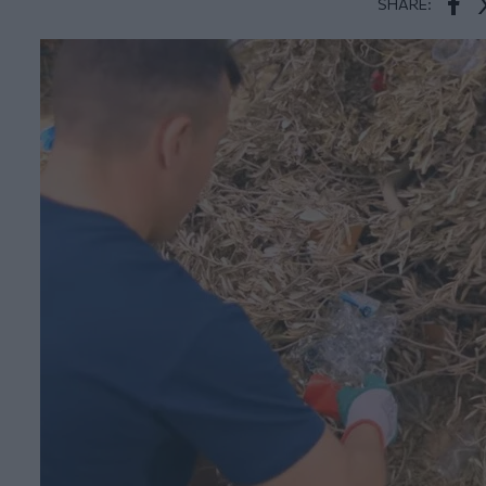
SHARE:
Face
T