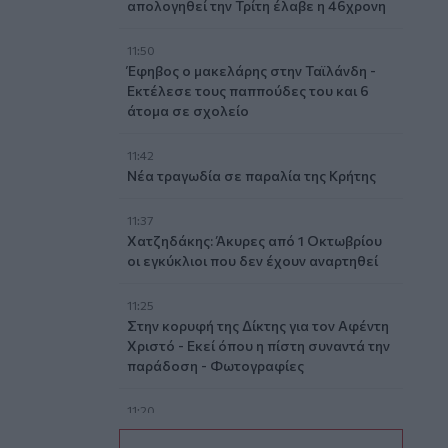
απολογηθεί την Τρίτη έλαβε η 46χρονη
11:50
Έφηβος ο μακελάρης στην Ταϊλάνδη -
Εκτέλεσε τους παππούδες του και 6
άτομα σε σχολείο
11:42
Νέα τραγωδία σε παραλία της Κρήτης
11:37
Χατζηδάκης: Άκυρες από 1 Οκτωβρίου
οι εγκύκλιοι που δεν έχουν αναρτηθεί
11:25
Στην κορυφή της Δίκτης για τον Αφέντη
Χριστό - Εκεί όπου η πίστη συναντά την
παράδοση - Φωτογραφίες
11:20
Στην Εισαγγελία η 46χρονη για την