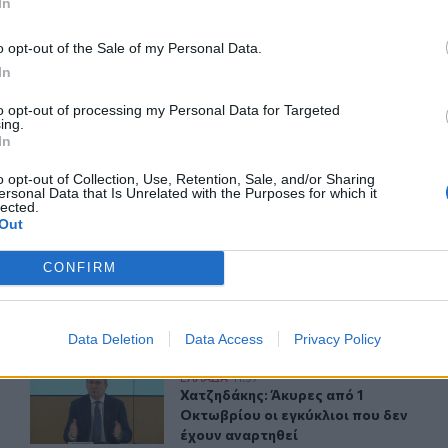
In
o opt-out of the Sale of my Personal Data.
ΙΚΆ TAGS
In
λιτικής Προστασίας
καθαρισμος οικοπέδων
to opt-out of processing my Personal Data for Targeted
ing.
In
o opt-out of Collection, Use, Retention, Sale, and/or Sharing
ερ του CRETALIVE
ersonal Data that Is Unrelated with the Purposes for which it
lected.
ΤΗΝ ΕΊΔΗΣΗ
Out
CONFIRM
Data Deletion
Data Access
Privacy Policy
ρίτη έλαβε η 46χρονη
Χατζηδάκης: Άκυρες από 1 Οκτωβρίου οι εγκύκλιοι που 
ΕΛΛAΔΑ
11:37
να απολογηθεί την Τρίτη έλαβε η 46χρονη
Χατζηδάκης: Άκυρες από 1 Οκτωβρίο
Χατζηδάκης: Άκυρες από 1
Οκτωβρίου οι εγκύκλιοι που δεν
έχουν αναρτηθεί