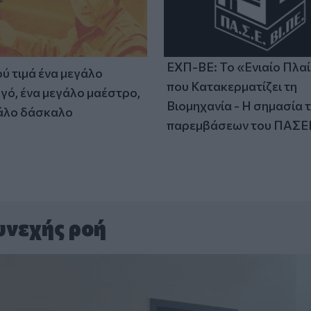
ΕΧΠ-ΒΕ: Το «Ενιαίο Πλα
ύ τιμά ένα μεγάλο
που Κατακερματίζει τη
γό, ένα μεγάλο μαέστρο,
Βιομηχανία - Η σημασία 
άλο δάσκαλο
παρεμβάσεων του ΠΑΣΕ
υνεχής ροή