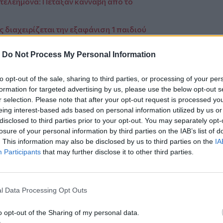
τελεήμονα: Πέταξαν κάνναβη από το
 διαχειρίζεται την εξαφάνιση 1 παιδιού
-
Do Not Process My Personal Information
πάνω του μάρμαρα από μπαλκόνι
to opt-out of the sale, sharing to third parties, or processing of your per
formation for targeted advertising by us, please use the below opt-out s
r selection. Please note that after your opt-out request is processed y
eing interest-based ads based on personal information utilized by us or
ο
Google News
και στο
Facebook
disclosed to third parties prior to your opt-out. You may separately opt-
losure of your personal information by third parties on the IAB’s list of
κανάλι μας στο
YouTube
. This information may also be disclosed by us to third parties on the
IA
Participants
that may further disclose it to other third parties.
l Data Processing Opt Outs
o opt-out of the Sharing of my personal data.