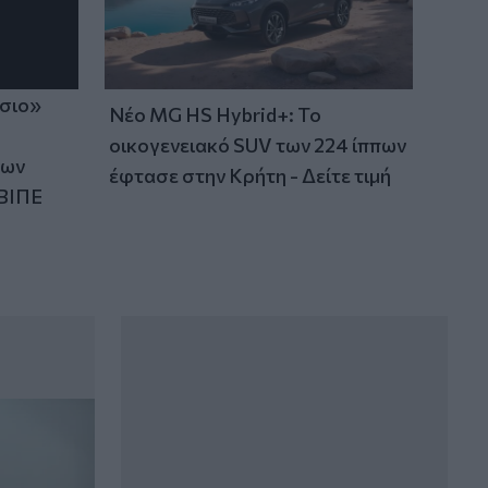
ίσιο»
Νέο MG HS Hybrid+: Το
οικογενειακό SUV των 224 ίππων
των
έφτασε στην Κρήτη - Δείτε τιμή
ΒΙΠΕ