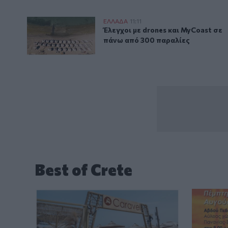
Έλεγχοι με drones και MyCoast σε πάνω από 300 παρ
ΕΛΛAΔΑ
11:11
Έλεγχοι με drones και MyCoast 
Έλεγχοι με drones και MyCoast σε
πάνω από 300 παραλίες
Best of Crete