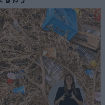
book
witter
Messenger
Whatsapp
Viber