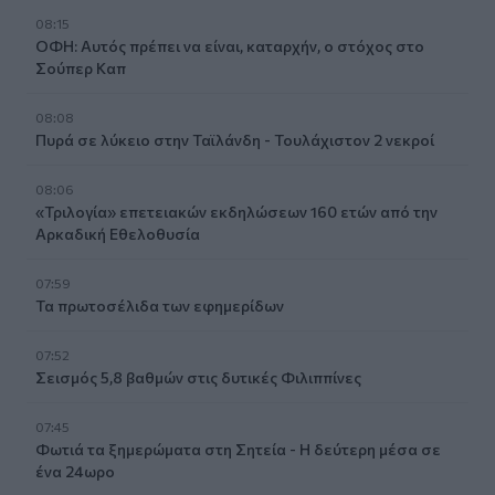
08:15
ΟΦΗ: Αυτός πρέπει να είναι, καταρχήν, ο στόχος στο
Σούπερ Καπ
08:08
Πυρά σε λύκειο στην Ταϊλάνδη - Τουλάχιστον 2 νεκροί
08:06
«Τριλογία» επετειακών εκδηλώσεων 160 ετών από την
Αρκαδική Εθελοθυσία
07:59
Τα πρωτοσέλιδα των εφημερίδων
07:52
Σεισμός 5,8 βαθμών στις δυτικές Φιλιππίνες
07:45
Φωτιά τα ξημερώματα στη Σητεία - Η δεύτερη μέσα σε
ένα 24ωρο