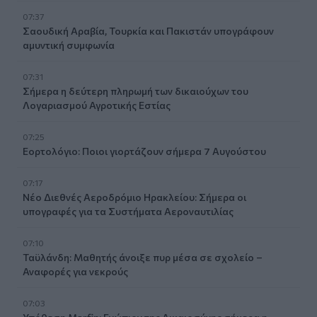
07:37
Σαουδική Αραβία, Τουρκία και Πακιστάν υπογράφουν
αμυντική συμφωνία
07:31
Σήμερα η δεύτερη πληρωμή των δικαιούχων του
Λογαριασμού Αγροτικής Εστίας
07:25
Εορτολόγιο: Ποιοι γιορτάζουν σήμερα 7 Αυγούστου
07:17
Νέο Διεθνές Αεροδρόμιο Ηρακλείου: Σήμερα οι
υπογραφές για τα Συστήματα Αεροναυτιλίας
07:10
Ταϋλάνδη: Μαθητής άνοιξε πυρ μέσα σε σχολείο –
Αναφορές για νεκρούς
07:03