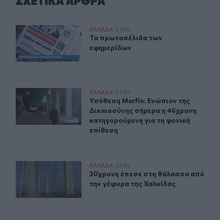
ΣΧΕΤΙΚA AΡΘΡΑ
Τα πρωτοσέλιδα των εφημερίδων
ΕΛΛAΔΑ
07:59
Τα πρωτοσέλιδα των εφημερίδων
Τα πρωτοσέλιδα των
εφημερίδων
Υπόθεση Marfin: Ενώπιον της Δικαιοσύνης σήμερα η 46
ΕΛΛAΔΑ
07:03
Υπόθεση Marfin: Ενώπιον της Δικαι
Υπόθεση Marfin: Ενώπιον της
Δικαιοσύνης σήμερα η 46χρονη
κατηγορούμενη για τη φονική
επίθεση
30χρονη έπεσε στη θάλασσα από την γέφυρα της Χαλκί
ΕΛΛAΔΑ
23:43
30χρονη έπεσε στη θάλασσα από τη
30χρονη έπεσε στη θάλασσα από
την γέφυρα της Χαλκίδας