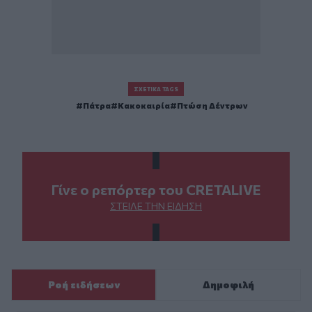
ΣΧΕΤΙΚΆ TAGS
Πάτρα
Κακοκαιρία
Πτώση Δέντρων
Γίνε ο ρεπόρτερ του CRETALIVE
ΣΤΕΊΛΕ ΤΗΝ ΕΊΔΗΣΗ
Ροή ειδήσεων
Δημοφιλή