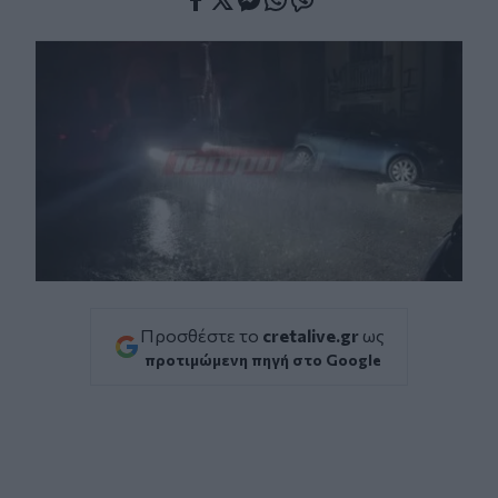
Facebook
Twitter
Messenger
Whatsapp
Viber
Προσθέστε το
cretalive.gr
ως
προτιμώμενη πηγή στο Google