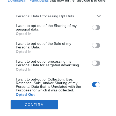
Downstream Participants
that may further disclose it to other
third parties.
Νέο ιστορικό ρεκόρ για την AEGEAN τον
Personal Data Processing Opt Outs
Ιούλιο με 2 εκατομμύρια επιβάτες
I want to opt-out of the Sharing of my
personal data.
Opted In
I want to opt-out of the Sale of my
Personal Data.
Opted In
I want to opt-out of processing my
Personal Data for Targeted Advertising.
Opted In
I want to opt-out of Collection, Use,
Retention, Sale, and/or Sharing of my
Personal Data that Is Unrelated with the
Νέο MG HS Hybrid+: Το οικογενειακό SUV
Purposes for which it was collected.
Opted Out
των 224 ίππων έφτασε στην Κρήτη - Δείτε
τιμή
CONFIRM