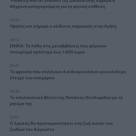
Υπόθεση Marfin: Ενώπιον της Δικαιοσύνης σήμερα η
46χρονη κατηγορούμενη για τη φονική επίθεση
06:57
Υψηλός και σήμερα ο κίνδυνος πυρκαγιάς στην Κρήτη
05:52
ΕΝΦΙΑ: Τα λάθη στις μεταβιβάσεις που φέρνουν
τσουχτερά πρόστιμα έως 1.000 ευρώ
04:41
Τα φρούτα που επιλέγουν 4 ενδοκρινολόγοι για καλύτερο
έλεγχο του σακχάρου
03:34
Το απολαυστικό βίντεο της Νατάσας Θεοδωρίδου με τη
μητέρα της
02:51
Ο έρωτας θα πρωταγωνιστήσει στη ζωή αυτών των
ζωδίων τον Αύγουστο