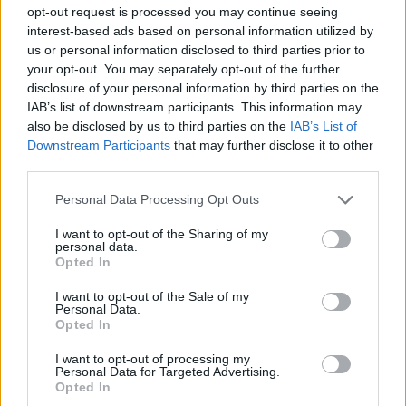
καρδιακό επεισόδιο στο τιμόνι
opt-out request is processed you may continue seeing
interest-based ads based on personal information utilized by
08:41
us or personal information disclosed to third parties prior to
Σίντνεϊ Τάουλ: Πέθανε σε ηλικία 26 ετών η σταρ του
your opt-out. You may separately opt-out of the further
TikTok
disclosure of your personal information by third parties on the
IAB’s list of downstream participants. This information may
also be disclosed by us to third parties on the
IAB’s List of
ΠΕΡΙΣΣΟΤΕΡΑ
Downstream Participants
that may further disclose it to other
third parties.
Personal Data Processing Opt Outs
I want to opt-out of the Sharing of my
personal data.
ΣΧΕΤΙΚA AΡΘΡΑ
Opted In
I want to opt-out of the Sale of my
Personal Data.
Ευτύχιος Σαρτζετάκης: Οι πυρκαγιές έχουν τεράστιο ο
ΕΛΛAΔΑ
10:39
Opted In
Ευτύχιος Σαρτζετάκης: Οι πυρκαγιέ
Ευτύχιος Σαρτζετάκης: Οι
πυρκαγιές έχουν τεράστιο
I want to opt-out of processing my
οικονομικό κόστος
Personal Data for Targeted Advertising.
Opted In