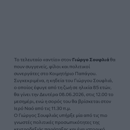
Το τελευταίο «αντίο» στον
Γιώργο Σουφλιά
θα
πουν συγγενείς, φίλοι και πολιτικοί
συνεργάτες στο Κοιμητήριο Παπάγου.
Συγκεκριμένα, η κηδεία του Γιώργου Σουφλιά,
ο οποίος έφυγε από τη ζωή σε ηλικία 85 ετών,
θα γίνει την Δευτέρα 08.06.2026, στις 12.00 το
μεσημέρι, ενώ η σορός του θα βρίσκεται στον
Ιερό Ναό από τις 11.30 π.μ.
Ο Γιώργος Σουφλιάς υπήρξε μία από τις πιο
γνωστές πολιτικές προσωπικότητες της
κεντροδεξιάς παράταξης και ένα ιστορικό