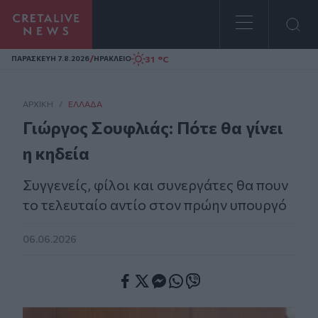
Homepage
/
31 °C
ΠΑΡΑΣΚΕΥΗ 7.8.2026
ΗΡΑΚΛΕΙΟ
ΑΡΧΙΚΗ
/
ΕΛΛΆΔΑ
Γιώργος Σουφλιάς: Πότε θα γίνει
η κηδεία
Συγγενείς, φίλοι και συνεργάτες θα πουν
το τελευταίο αντίο στον πρώην υπουργό
06.06.2026
Facebook
Twitter
Messenger
Whatsapp
Viber