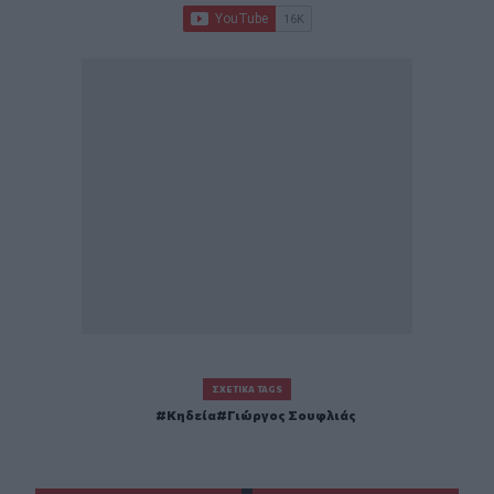
ΣΧΕΤΙΚΆ TAGS
Κηδεία
Γιώργος Σουφλιάς