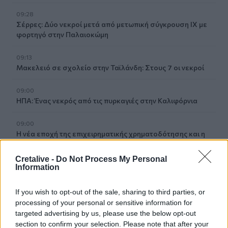
09:28
Σέρρες: Δύο νεκροί μετά από μετωπική σύγκρουση ΙΧ με
φορτηγό στην Παλαιοκώμη
09:13
Μακελειό σε σχολείο στην Ταϊλάνδη: Στους 7 οι νεκροί
09:00
ΗΠΑ: Ένας νεκρός από τις πυρκαγιές στην Καλιφόρνια
09:00
Η νέα εποχή της επιχειρηματικής χρηματοδότησης και η
αξία των συνεργειών
Cretalive -
Do Not Process My Personal
Information
08:54
Το Αβδού τιμά ένα μεγάλο δημιουργό, ένα μεγάλο
μαέστρο, ένα μεγάλο δάσκαλο
If you wish to opt-out of the sale, sharing to third parties, or
processing of your personal or sensitive information for
08:50
targeted advertising by us, please use the below opt-out
Αίγιο: Νεκρός 52χρονος οδηγός λεωφορείου, υπέστη
section to confirm your selection. Please note that after your