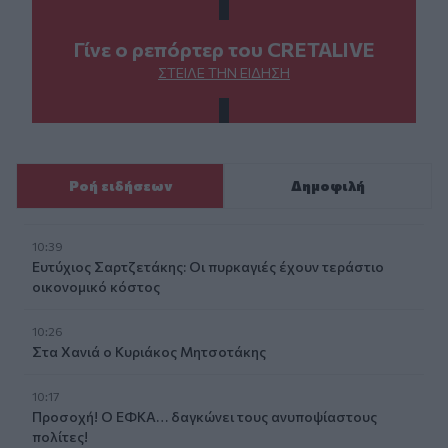
Γίνε ο ρεπόρτερ του CRETALIVE
ΣΤΕΊΛΕ ΤΗΝ ΕΊΔΗΣΗ
Ροή ειδήσεων
Δημοφιλή
10:39
Ευτύχιος Σαρτζετάκης: Οι πυρκαγιές έχουν τεράστιο
οικονομικό κόστος
10:26
Στα Χανιά ο Κυριάκος Μητσοτάκης
10:17
Προσοχή! Ο ΕΦΚΑ… δαγκώνει τους ανυποψίαστους
πολίτες!