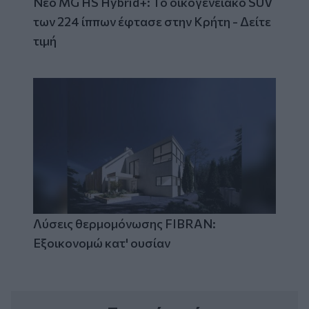
Νέο MG HS Hybrid+: Το οικογενειακό SUV
των 224 ίππων έφτασε στην Κρήτη - Δείτε
τιμή
Λύσεις θερμομόνωσης FIBRAN:
Εξοικονομώ κατ' ουσίαν