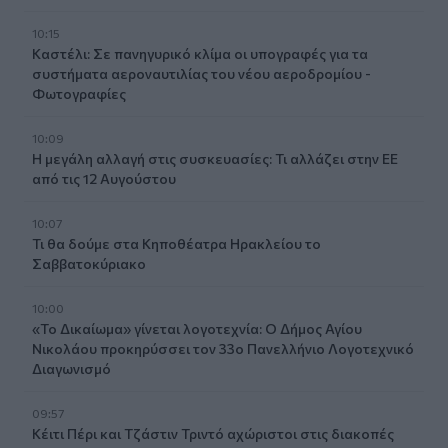
10:15
Καστέλι: Σε πανηγυρικό κλίμα οι υπογραφές για τα
συστήματα αεροναυτιλίας του νέου αεροδρομίου -
Φωτογραφίες
10:09
Η μεγάλη αλλαγή στις συσκευασίες: Τι αλλάζει στην ΕΕ
από τις 12 Αυγούστου
10:07
Τι θα δούμε στα Κηποθέατρα Ηρακλείου το
Σαββατοκύριακο
10:00
«Το Δικαίωμα» γίνεται λογοτεχνία: Ο Δήμος Αγίου
Νικολάου προκηρύσσει τον 33ο Πανελλήνιο Λογοτεχνικό
Διαγωνισμό
09:57
Κέιτι Πέρι και Τζάστιν Τριντό αχώριστοι στις διακοπές