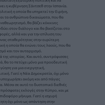
ιάστατη εξωτερική πολιτική και να
ει η κυβέρνηση Σάντσεθ στην Ισπανία.
λιτική η οποία θα υπηρετεί την Ειρήνη,
και τα ανθρώπινα δικαιώματα, που θα
αναθεωρητισμό, θα βάζει κόκκινες
δύει στον διάλογο και θα βασίζεται στο
αφορές, αλλά και για την επίλυση του
λώνας σταθερότητας στην ευρύτερη
κή η οποία θα ενώνει τους λαούς, που θα
ισμό και τον αυταρχισμό.
 της ιστορίας. Και αυτό, συντρόφισσες
ά, θα το πετύχει μόνο μια προοδευτική
γύηση για μια ενεργητική,
τική. Γιατί η Νέα Δημοκρατία, όχι μόνο
ι υποχωρήσει ακόμη και από πάγιες
ία. Μέσα σε αυτό το δυστοπικό διεθνές
 πρόσφατες εκλογές στην Κύπρο, και με
λπιδοφόρο μήνυμα. Γιατί η ισχυρή
τητη όχι μόνο ως απάντηση στην