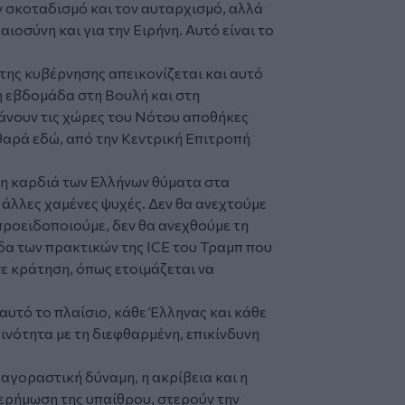
ν σκοταδισμό και τον αυταρχισμό, αλλά
αιοσύνη και για την Ειρήνη. Αυτό είναι το
της κυβέρνησης απεικονίζεται και αυτό
η εβδομάδα στη Βουλή και στη
κάνουν τις χώρες του Νότου αποθήκες
θαρά εδώ, από την Κεντρική Επιτροπή
ι η καρδιά των Ελλήνων θύματα στα
 άλλες χαμένες ψυχές. Δεν θα ανεχτούμε
προειδοποιούμε, δεν θα ανεχθούμε τη
α των πρακτικών της ICE του Τραμπ που
ε κράτηση, όπως ετοιμάζεται να
αυτό το πλαίσιο, κάθε Έλληνας και κάθε
νότητα με τη διεφθαρμένη, επικίνδυνη
αγοραστική δύναμη, η ακρίβεια και η
 ερήμωση της υπαίθρου, στερούν την