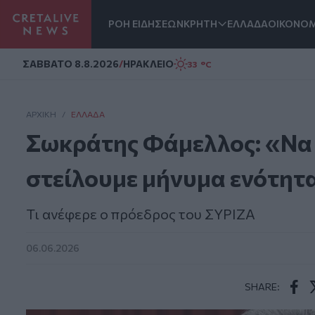
ΡΟΗ ΕΙΔΗΣΕΩΝ
ΚΡΗΤΗ
ΕΛΛΑΔΑ
ΟΙΚΟΝΟΜ
Homepage
ΣAΒΒΑΤΟ 8.8.2026
/
ΗΡΑΚΛΕΙΟ
33 °C
ΑΡΧΙΚΗ
/
ΕΛΛΆΔΑ
Σωκράτης Φάμελλος: «Να 
στείλουμε μήνυμα ενότητα
Τι ανέφερε ο πρόεδρος του ΣΥΡΙΖΑ
06.06.2026
SHARE:
Face
T