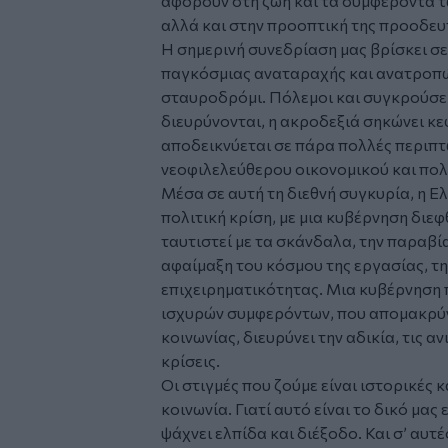
αφορούν στη ζωή και τα συμφέροντα τ
αλλά και στην προοπτική της προοδευ
Η σημερινή συνεδρίαση μας βρίσκει σε
παγκόσμιας αναταραχής και ανατροπών
σταυροδρόμι. Πόλεμοι και συγκρούσει
διευρύνονται, η ακροδεξιά σηκώνει κε
αποδεικνύεται σε πάρα πολλές περιπτ
νεοφιλελεύθερου οικονομικού και πολ
Μέσα σε αυτή τη διεθνή συγκυρία, η Ε
πολιτική κρίση, με μια κυβέρνηση διεφ
ταυτιστεί με τα σκάνδαλα, την παραβί
αφαίμαξη του κόσμου της εργασίας, τη
επιχειρηματικότητας. Μια κυβέρνηση 
ισχυρών συμφερόντων, που απομακρύνε
κοινωνίας, διευρύνει την αδικία, τις α
κρίσεις.
Οι στιγμές που ζούμε είναι ιστορικές κ
κοινωνία. Γιατί αυτό είναι το δικό μας
ψάχνει ελπίδα και διέξοδο. Και σ’ αυτέ