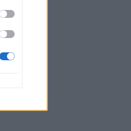
15:03
Άμεση κι αποτελεσματική επέμβαση
της πυροσβεστικής για φωτιά στα Νέα
Ρούματα
14:59
Θρίλερ στον Λυκαβηττό: Σε 57χρονη
γυναίκα από την Κυψέλη ανήκει η σορός
(photos)
14:52
Πνιγμοί στην Ελλάδα: Γιατί κινδυνεύουν
περισσότερο οι άνω των 60 – Οι
οδηγίες για ασφαλές κολύμπι
14:42
Αλέξης Τσίπρας: Στις 2 Σεπτεμβρίου η
παρουσίαση του οικονομικού
προγράμματος της ΕΛ.Α.Σ.