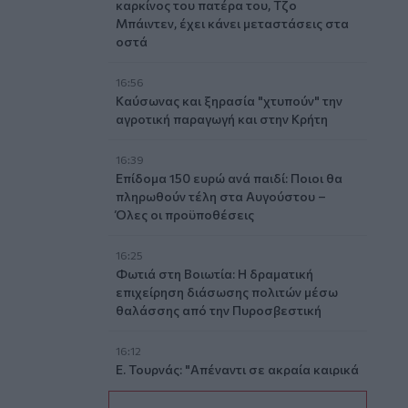
καρκίνος του πατέρα του, Τζο
Μπάιντεν, έχει κάνει μεταστάσεις στα
οστά
16:56
Καύσωνας και ξηρασία "χτυπούν" την
αγροτική παραγωγή και στην Κρήτη
16:39
Επίδομα 150 ευρώ ανά παιδί: Ποιοι θα
πληρωθούν τέλη στα Αυγούστου –
Όλες οι προϋποθέσεις
16:25
Φωτιά στη Βοιωτία: Η δραματική
επιχείρηση διάσωσης πολιτών μέσω
θαλάσσης από την Πυροσβεστική
16:12
Ε. Τουρνάς: "Απέναντι σε ακραία καιρικά
φαινόμενα δεν υπάρχουν περιθώρια
εφησυχασμού"