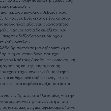
ων πολιτών, στην πορεία της χώρας μας,
τικής παράταξης.
 μια περίοδο μεγάλης αβεβαιότητας,
. Ο κόσμος βρίσκεται σε ένα κρίσιμο
ς πολλαπλασιάζονται, οι ανισότητες
φάλι, η Δημοκρατία δοκιμάζεται. Και
ώσεις το αδιέξοδο του κυρίαρχου
ιτικού μοντέλου.
λλάδα βρίσκεται σε μία κυβερνητική και
θαρμένη και επικίνδυνη, που έχει
αση του Κράτους Δικαίου, την οικονομική
ς αγροτιάς και της μικρομεσαίας
που έχει στόχο μόνο την εξυπηρέτηση
ται καθημερινά από τις ανάγκες της
νισότητες και παράγει αναξιοπιστία και
αι για την Αριστερά, αλλά κυρίως για την
 ενδιαφέρον, για την κοινωνία, η οποία
ς τις ιστορικές στιγμές οφείλουμε όλοι να