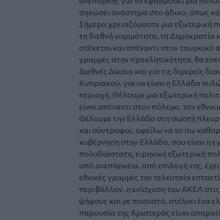
ανεπαρκής για να εφαρμόσει μια πολυδ
σηκώσει ανάστημα στο άδικο, όπως κάν
Σήμερα χρειαζόμαστε μια εξωτερική πο
τη διεθνή νομιμότητα, τη Δημοκρατία 
στέκεται και απέναντι στον τουρκικό 
γραμμές στην προκλητικότητα, θα επεν
Διεθνές Δίκαιο και για τις διμερείς δι
Κυπριακού, για να είναι η Ελλάδα πυ
περιοχή. Θέλουμε μια εξωτερική πολιτι
είναι απέναντι στον πόλεμο, τον εθνικ
Θέλουμε την Ελλάδα στη σωστή πλευρά
και σύντροφοι, οφείλω να το πω καθαρ
κυβέρνηση στην Ελλάδα, που είναι η εγ
πολυδιάστατη, ειρηνική εξωτερική πολι
από ανεπάρκεια, από επιλογή της, έχε
εθνικές γραμμές την τελευταία επταετ
περιβάλλον, η ενίσχυση του ΑΚΕΛ στις
ψήφους και με ποσοστό, στέλνει ένα ε
παρουσία της Αριστεράς είναι απαραί