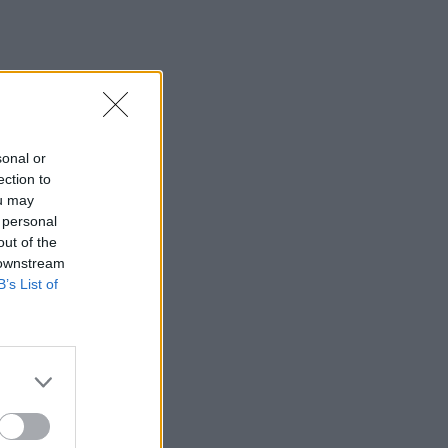
τζίρος – Αυξημένες οι πιέσεις από το
ηλεκτρονικό εμπόριο
15:29
Συναγερμός για άνδρα περιπατητή που
ζήτησε τις πρώτες βοήθειες κοντά στο
φαράγγι του Τράφουλα
sonal or
ection to
15:26
ou may
Στέφανος Τσιτσιπάς: Διακοπές στην
 personal
Ελβετία με τη νέα του σύντροφο
out of the
(photos)
 downstream
B’s List of
15:21
Λιονέλ Μέσι: Πέθανε ο πατέρας του
15:17
Ιός Δυτικού Νείλου: Έως τον Οκτώβριο η
έξαρση των κρουσμάτων - Τα
συμπτώματα που δεν πρέπει να
αγνοήσουμε