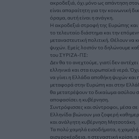
ακροδεξιά, όχι μόνο ως απάντηση στο
είναι απαραίτητη για την κοινωνική δικ
όραμα, αυτή είναι η ανάγκη.
Η ακροδεξιά στροφή της Ευρώπης και 
το τελευταίο διάστημα και την επόμεν
μεταναστευτική πολιτική. Θέλουν να 
ψυχών. Εμείς λοιπόν το δηλώνουμε κα
του ΣΥΡΙΖΑ-ΠΣ:
Δεν θα το ανεχτούμε, γιατί δεν αντέχε
ελληνικά και στα ευρωπαϊκά νερά. Όχι
να γίνει η Ελλάδα αποθήκη ψυχών και 
μεταφορά στην Ευρώπη και στην Ελλάδ
θα μετατρέψουν το δικαίωμα ασύλου σ
αποφασίσει η κυβέρνηση.
Συντρόφισσες και σύντροφοι, μέσα σε 
Ελληνίδα βιώνουν μια ζοφερή καθημερι
και ανάλγητη κυβέρνηση Μητσοτάκη.
Τα πολύ χαμηλά εισοδήματα, η χαμηλή 
αισχροκέρδεια, η στεγαστική κρίση, η