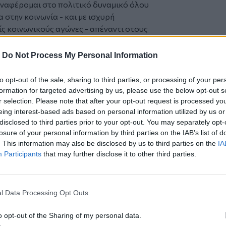
 αναφέρομαι στο πολιτικό δυναμικό όλου
 στην κοινωνία - και με ισχυρή
ίς κοινωνικούς αγώνες - απέναντι στους
ς νέους που αναζητούν προοπτική,
ζητούν ασφάλεια και δικαιώματα,
-
Do Not Process My Personal Information
ιθρο της χώρας που ερημώνουν, απέναντι
α και Δικαιοσύνη. Οφείλουμε να
to opt-out of the sale, sharing to third parties, or processing of your per
ε αποφάσεις ώστε το όραμά μας για μια
formation for targeted advertising by us, please use the below opt-out s
ταση στη χώρα να αποκτήσει ξανά
r selection. Please note that after your opt-out request is processed y
eing interest-based ads based on personal information utilized by us or
disclosed to third parties prior to your opt-out. You may separately opt-
losure of your personal information by third parties on the IAB’s list of
νές, στο παγκόσμιο πλαίσιο, η υφήλιος
. This information may also be disclosed by us to third parties on the
IA
τας και αποσταθεροποίησης. Οι αρχές της
Participants
that may further disclose it to other third parties.
ού του Διεθνούς Δικαίου υποχωρούν
όπλων και της καουμπόικης επιβολής του
σραήλ κατά του Ιράν επιβεβαιώνει αυτή
l Data Processing Opt Outs
 πληθώρα άλλων παραβιάσεων του
o opt-out of the Sharing of my personal data.
κή Όχθη, στον Λίβανο και στην ευρύτερη