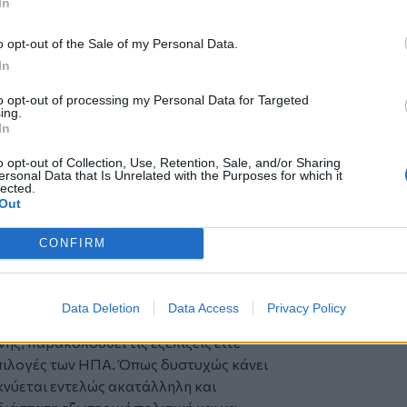
In
 ανάγκη από Ειρήνη, από δικαιώματα,
o opt-out of the Sale of my Personal Data.
αίνουμε απέναντι σε γενοκτονίες και σε
In
συνεχίζει να κάνει η κυβέρνηση
to opt-out of processing my Personal Data for Targeted
ing.
: οι διεθνείς διαφορές δε λύνονται με
In
 Ειρήνης, ασφάλειας και συνεργασίας.
o opt-out of Collection, Use, Retention, Sale, and/or Sharing
 είναι η προοπτική του κόσμου, αυτή
ersonal Data that Is Unrelated with the Purposes for which it
lected.
τών. Και αυτή την εξωτερική πολιτική
Out
τοβουλίες πρέπει να παίρνει.
ληλέγγυος στον Παλαιστινιακό λαό και
CONFIRM
ακού κράτους, σύμφωνα με το ομόφωνο
τεκόμαστε αλληλέγγυοι και σε κάθε
μο, τον ξεριζωμό και την εξαθλίωση. Σε
Data Deletion
Data Access
Privacy Policy
 της Ευρωπαϊκής Ένωσης, αντί να
ς, παρακολουθεί τις εξελίξεις είτε
επιλογές των ΗΠΑ. Όπως δυστυχώς κάνει
κνύεται εντελώς ακατάλληλη και