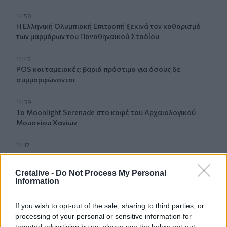
14:58
Η Ελληνική Ολυμπιακή Επιτροπή ξεκινά τον καθαρισμό
των μαρμάρων του Παναθηναϊκού Σταδίου
14:45
POS και ταμειακές: βαριά πρόστιμα για όσους δε
συμμορφώνονται
14:39
To Moonlight Serenade στο καφέ του Αρχαιολογικού
Μουσείου Χανίων
14:17
Θ. Κοντογεώργης: Προεκλογική αλλά όχι παροχολογική η
ΔΕΘ
Cretalive -
Do Not Process My Personal
Information
14:01
Άντριου: Μυστικό σχέδιο για βασιλική κηδεία όταν
If you wish to opt-out of the sale, sharing to third parties, or
πεθάνει, παρά την αποκαθήλωση
processing of your personal or sensitive information for