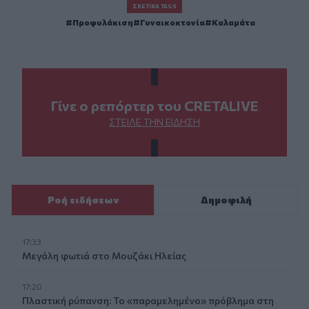
ΣΧΕΤΙΚΆ TAGS
Προφυλάκιση
Γυναικοκτονία
Καλαμάτα
Γίνε ο ρεπόρτερ του CRETALIVE
ΣΤΕΊΛΕ ΤΗΝ ΕΊΔΗΣΗ
Ροή ειδήσεων
Δημοφιλή
17:33
Μεγάλη φωτιά στο Μουζάκι Ηλείας
17:20
Πλαστική ρύπανση: Το «παραμελημένο» πρόβλημα στη