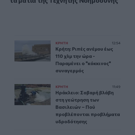
τα μάτια της Τεχνητής Νοημοσύνης
ΚΡΗΤΗ
12:54
Κρήτη: Ριπές ανέμου έως
110 χλμ την ώρα -
Παραμένει ο "κόκκινος"
συναγερμός
ΚΡΗΤΗ
11:49
Ηράκλειο: Σοβαρή βλάβη
στη γεώτρηση των
Βασιλειών – Πού
προβλέπονται προβλήματα
υδροδότησης