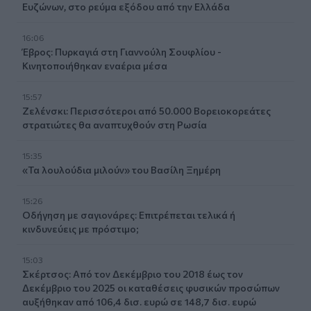
Ευζώνων, στο ρεύμα εξόδου από την Ελλάδα
16:06
Έβρος: Πυρκαγιά στη Γιαννούλη Σουφλίου -
Κινητοποιήθηκαν εναέρια μέσα
15:57
Ζελένσκι: Περισσότεροι από 50.000 Βορειοκορεάτες
στρατιώτες θα αναπτυχθούν στη Ρωσία
15:35
«Τα λουλούδια μιλούν» του Βασίλη Ξημέρη
15:26
Οδήγηση με σαγιονάρες: Επιτρέπεται τελικά ή
κινδυνεύεις με πρόστιμο;
15:03
Σκέρτσος: Από τον Δεκέμβριο του 2018 έως τον
Δεκέμβριο του 2025 οι καταθέσεις φυσικών προσώπων
αυξήθηκαν από 106,4 δισ. ευρώ σε 148,7 δισ. ευρώ