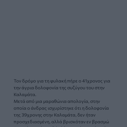
Τον δρόμο για τη
φυλακή
πήρε ο 41χρονος για
την άγρια
δολοφονία
της συζύγου του στην
Καλαμάτα
.
Μετά από μια μαραθώνια απολογία, στην
οποία ο άνδρας ισχυρίστηκε ότι η δολοφονία
της 39χρονης στην Καλαμάτα, δεν ήταν
προσχεδιασμένη, αλλά βρισκόταν εν βρασμώ