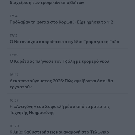
διαχείριση των τροφικών αποβλήτων
17:14
Πρόλαβαν τη φωτιά στο Κορωπί - Είχε ηχήσει το 112
17:12
Ο Νετανιάχου απορρίπτει το σχέδιο Τραμπ για τη Γάζα
17:05
Ο Καρέτσας πλήγωσε τον Τζόλη με τρομερό γκολ
16:47
Δεκαπενταύγουστος 2026: Πώς αμείβονται όσοι θα
εργαστούν
16:37
Η «Αντιγόνη» του Σοφοκλή μέσα από τα μάτια της
Τεχνητής Νοημοσύνης
16:20
Κιλκίς: Καθυστερήσεις και αναμονή στο Τελωνείο