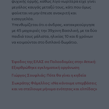
ψυχικής ορμής, καθώς λίγο νωρίτερα είχε γίνει
μεγάλος καυγάς μεταξύ τους, κάτι που όμως
φαίνεται να μην έπεισε ανακριτή και
εισαγγελέα.
Υπενθυμίζεται ότι ο άνδρας, κατακρεούργησε
με 45 μαχαιριές την 39χονη Βασιλική, με τα δύο
παιδιά τους μάλιστα, ηλικίας 10 και 6 χρόνων
να κοιμούνται στο διπλανό δωμάτιο.
Έφοδος της ΕΛΑΣ σε Πολεοδομίες στην Αττική:
Εξαρθρώθηκε εγκληματική οργάνωση
Γιώργος Σουφλιάς: Πότε θα γίνει η κηδεία
Σωκράτης Φάμελλος: «Να κάνουμε υπερβάσεις
και να στείλουμε μήνυμα ενότητας και ελπίδας»