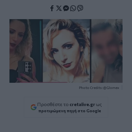
Facebook
Twitter
Messenger
Whatsapp
Viber
Photo Credits: @Glomex
Προσθέστε το
cretalive.gr
ως
προτιμώμενη πηγή στο Google