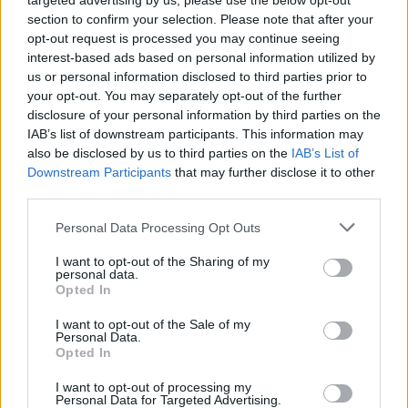
targeted advertising by us, please use the below opt-out
13:53
section to confirm your selection. Please note that after your
Σε ετοιμότητα η πυροσβεστική στη Λέσβο
opt-out request is processed you may continue seeing
interest-based ads based on personal information utilized by
13:45
us or personal information disclosed to third parties prior to
Κρήτη: Και την Δευτέρα (10/08) πολύ υψηλός ο κίνδυνος
your opt-out. You may separately opt-out of the further
πυρκαγιάς
disclosure of your personal information by third parties on the
IAB’s list of downstream participants. This information may
also be disclosed by us to third parties on the
IAB’s List of
ΠΕΡΙΣΣΟΤΕΡΑ
Downstream Participants
that may further disclose it to other
third parties.
Personal Data Processing Opt Outs
I want to opt-out of the Sharing of my
personal data.
ΣΧΕΤΙΚA AΡΘΡΑ
Opted In
I want to opt-out of the Sale of my
Μεγάλη φωτιά στο Μουζάκι Ηλείας
ΕΛΛAΔΑ
17:33
Personal Data.
Μεγάλη φωτιά στο Μουζάκι Ηλείας
Μεγάλη φωτιά στο Μουζάκι
Opted In
Ηλείας
I want to opt-out of processing my
Personal Data for Targeted Advertising.