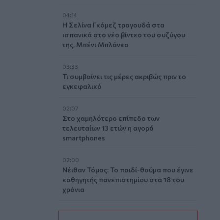
04:14
Η Σελίνα Γκόμεζ τραγουδά στα
ισπανικά στο νέο βίντεο του συζύγου
της, Μπένι Μπλάνκο
03:33
Τι συμβαίνει τις μέρες ακριβώς πριν το
εγκεφαλικό
02:07
Στο χαμηλότερο επίπεδο των
τελευταίων 13 ετών η αγορά
smartphones
02:00
Νέιθαν Τόμας: Το παιδί-θαύμα που έγινε
καθηγητής πανεπιστημίου στα 18 του
χρόνια
01:10