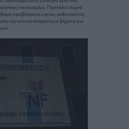
ι Σβαννωμάτωση) είναι μια γενετική
νθρώπους παγκοσμίως. Προκαλεί συχνά
οβαρά προβλήματα υγείας, καθιστώντας
ρωση του κοινού απαραίτητα βήματα για
σμού.