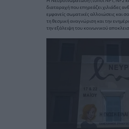
Η Νευροϊνωμάτωση (τύποι NF1, NF2 κα
διαταραχή που επηρεάζει χιλιάδες α
εμφανείς σωματικές αλλοιώσεις και σ
τη θεσμική αναγνώριση και την ενημέ
την εξάλειψη του κοινωνικού αποκλει
Image