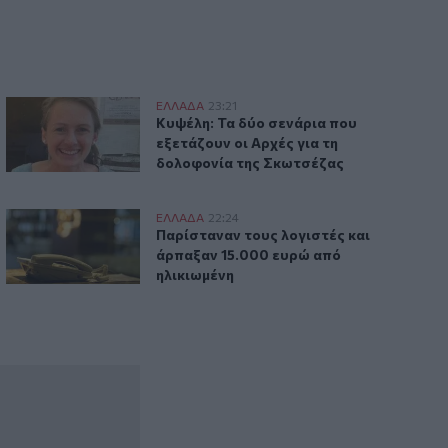
Κυψέλη: Τα δύο σενάρια που εξετάζουν οι Αρχές για τη δο
ΕΛΛAΔΑ
23:21
άρπαθο
Κυψέλη: Τα δύο σενάρια που εξετάζουν
Κυψέλη: Τα δύο σενάρια που
εξετάζουν οι Αρχές για τη
δολοφονία της Σκωτσέζας
Καστοριά: Νέα τηλεφωνική απάτη με λεία 15.000 ευρώ
ΕΛΛAΔΑ
22:24
ων για τους πληγέντες
Παρίσταναν τους λογιστές και άρπαξαν
Παρίσταναν τους λογιστές και
άρπαξαν 15.000 ευρώ από
ηλικιωμένη