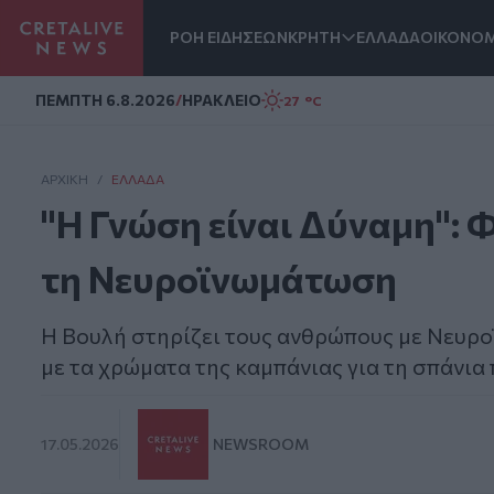
ΡΟΗ ΕΙΔΗΣΕΩΝ
ΚΡΗΤΗ
ΕΛΛΑΔΑ
ΟΙΚΟΝΟΜ
Homepage
ΠΕΜΠΤΗ 6.8.2026
/
ΗΡΑΚΛΕΙΟ
27 °C
ΑΡΧΙΚΗ
/
ΕΛΛΆΔΑ
"Η Γνώση είναι Δύναμη":
τη Νευροϊνωμάτωση
Η Βουλή στηρίζει τους ανθρώπους με Νευρ
με τα χρώματα της καμπάνιας για τη σπάνια
17.05.2026
NEWSROOM