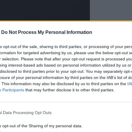
-
Do Not Process My Personal Information
Πανελλήνιος Σύλλογος Ασθενών & Φίλων
 με NF»: «Η απόφαση του ελληνικού
to opt-out of the sale, sharing to third parties, or processing of your per
ρει βαθύ συμβολισμό: Το "Σπίτι της
formation for targeted advertising by us, please use the below opt-out s
ίξει την ορατότητα των ανθρώπων που
r selection. Please note that after your opt-out request is processed y
υση της Πολιτείας για ισότιμη πρόσβαση
eing interest-based ads based on personal information utilized by us or
ική συμπερίληψη.»
disclosed to third parties prior to your opt-out. You may separately opt-
καστικό πραγματοποιήθηκε με τα
losure of your personal information by third parties on the IAB’s list of
ας:
. This information may also be disclosed by us to third parties on the
IA
Participants
that may further disclose it to other third parties.
της έγκυρης Γνώσης που οπλίζει τους
ην προκατάληψη.
που γεννά η επιστημονική πρόοδος για
νότητας παιδιών και ενηλίκων.
l Data Processing Opt Outs
ει, παραμένει καθημερινά στο πλευρό
, αγωνιζόμενος για την έγκυρη διάγνωση
o opt-out of the Sharing of my personal data.