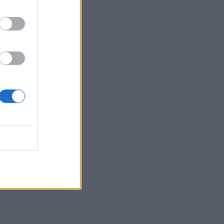
γίνουν «ασπίδα» για το σπίτι σας
απέναντι στις πυρκαγιές
22:55
Ανησυχία στην Τεχεράνη: Ο πρόεδρος
του Ιράν δηλώνει ότι η επαφή με τον
Χαμενεΐ είναι δύσκολη
22:49
Φωτιά στα Αϊβαλιώτικα Βόλου
22:43
Συνελήφθη οπλισμένος άνδρας κοντά
σε γήπεδο γκολφ του Τραμπ στην
Καλιφόρνια
22:37
Κόλπος του Άντεν: Πλήγμα των Χούθι σε
τάνκερ της Σαουδικής Αραβίας
22:30