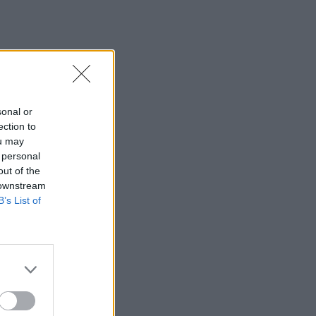
Κολομβία: Διασώθηκε ιπποποταμάκι
από την αποικία του Πάμπλο Εσκομπάρ
23:21
Κυψέλη: Τα δύο σενάρια που εξετάζουν
οι Αρχές για τη δολοφονία της
Σκωτσέζας
sonal or
ection to
23:15
ou may
Οι ΗΠΑ αναστέλλουν τις εισαγωγές από
 personal
τον μεγαλύτερο παραγωγό αβοκάντο
out of the
του Μεξικού
 downstream
B’s List of
23:09
Κατσαφάδος από τα Βίλια: «Κανένας
δεν μένει πίσω» - Σε εξέλιξη οι
διαδικασίες αποζημιώσεων για τους
πληγέντες
23:03
Ποια είναι τα δέντρα που μπορούν να