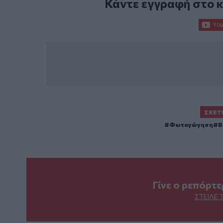
Κάντε εγγραφή στο 
ΣΧΕΤ
Φωταγώγηση
Β
Γίνε ο ρεπόρτ
ΣΤΕΊΛΕ 