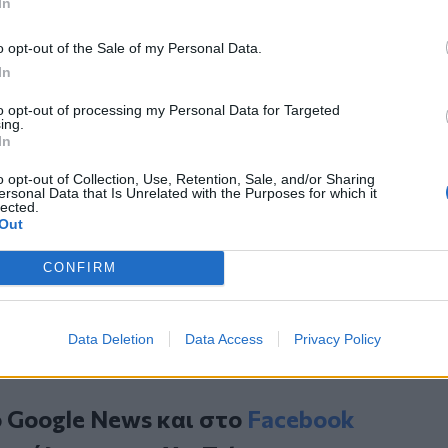
από αυτή την κορυφαία δράση, καλεί την
In
 το βλέμμα τους σε μία από τις
o opt-out of the Sale of my Personal Data.
τας από κοινού ένα μήνυμα αντοχής και
In
to opt-out of processing my Personal Data for Targeted
ing.
In
o opt-out of Collection, Use, Retention, Sale, and/or Sharing
ersonal Data that Is Unrelated with the Purposes for which it
ερδίζουν τουλάχιστον 11.600.000 ευρώ
lected.
Out
χαίο στο Πέραμα, στο ρεύμα προς
CONFIRM
ο δάσος Αγίου Χαραλάμπους
Data Deletion
Data Access
Privacy Policy
ο
Google News
και στο
Facebook