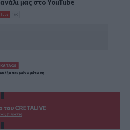
κανάλι μας στο
YouTube
ΙΚΆ TAGS
ουλή
Νευροϊνωμάτωση
ερ του CRETALIVE
ΤΗΝ ΕΊΔΗΣΗ