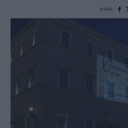
SHARE:
Face
T