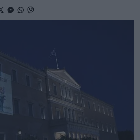
book
witter
Messenger
Whatsapp
Viber