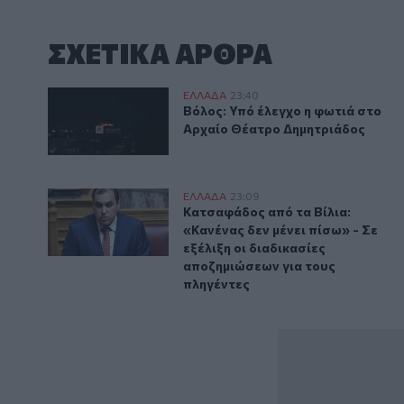
ΣΧΕΤΙΚA AΡΘΡΑ
Βόλος: Υπό έλεγχο η φωτιά στο Αρχαίο Θέατρο Δημ
ΕΛΛAΔΑ
23:40
Βόλος: Υπό έλεγχο η φωτιά στο
Βόλος: Υπό έλεγχο η φωτιά στο
Αρχαίο Θέατρο Δημητριάδος
Kατσαφάδος: «Το μήνυμα είναι ένα και απλό. Κανένας
ΕΛΛAΔΑ
23:09
Κατσαφάδος από τα Βίλια: «Κανέν
Κατσαφάδος από τα Βίλια:
«Κανένας δεν μένει πίσω» - Σε
εξέλιξη οι διαδικασίες
αποζημιώσεων για τους
πληγέντες