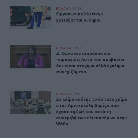
Οργανωτικό λίφτινγκ χρειάζονται οι δήμοι
ΕΛΛAΔΑ
20:06
Οργανωτικό λίφτινγκ χρειάζονται ο
Οργανωτικό λίφτινγκ
χρειάζονται οι δήμοι
Ζ. Κωνσταντοπούλου για πυρκαγιές: Αυτό που συμβαίνει
ΕΛΛAΔΑ
19:57
Ζ. Κωνσταντοπούλου για πυρκαγιές:
Ζ. Κωνσταντοπούλου για
πυρκαγιές: Αυτό που συμβαίνει
δεν είναι ατύχημα αλλά έγκλημα
συνεχιζόμενο
Σε κλίμα οδύνης το ύστατο χαίρε στον Αριστοτέλη Δαμί
ΕΛΛAΔΑ
19:56
Σε κλίμα οδύνης το ύστατο χαίρε σ
Σε κλίμα οδύνης το ύστατο χαίρε
στον Αριστοτέλη Δαμίγο που
έχασε τη ζωή του κατά τη
συντριβή των ελικοπτέρων στην
Ψάθα