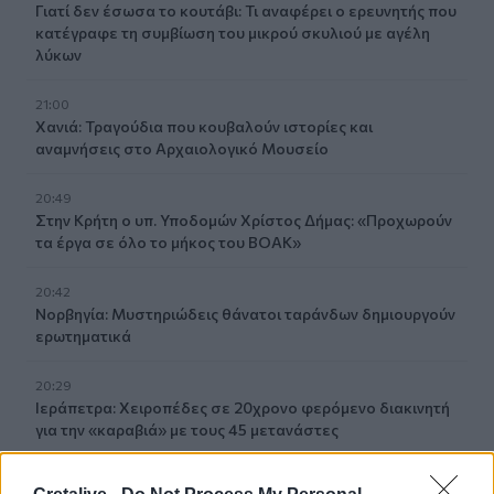
Γιατί δεν έσωσα το κουτάβι: Τι αναφέρει ο ερευνητής που
κατέγραφε τη συμβίωση του μικρού σκυλιού με αγέλη
λύκων
21:00
Χανιά: Τραγούδια που κουβαλούν ιστορίες και
αναμνήσεις στο Αρχαιολογικό Μουσείο
20:49
Στην Κρήτη ο υπ. Υποδομών Χρίστος Δήμας: «Προχωρούν
τα έργα σε όλο το μήκος του ΒΟΑΚ»
20:42
Νορβηγία: Μυστηριώδεις θάνατοι ταράνδων δημιουργούν
ερωτηματικά
20:29
Ιεράπετρα: Χειροπέδες σε 20χρονο φερόμενο διακινητή
για την «καραβιά» με τους 45 μετανάστες
20:21