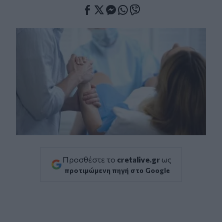
Facebook
Twitter
Messenger
Whatsapp
Viber
Προσθέστε το
cretalive.gr
ως
προτιμώμενη πηγή στο Google