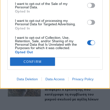
ΣΧΕΤΙΚA AΡΘΡΑ
I want to opt-out of the Sale of my
Personal Data.
Opted In
Ξεκινούν τα δοκιμαστικά δρομολόγια της επέκτασης τ
ΕΛΛAΔΑ
22:14
I want to opt-out of processing my
Ξεκινούν τα δοκιμαστικά δρομολόγ
Ξεκινούν τα δοκιμαστικά
Personal Data for Targeted Advertising.
δρομολόγια της επέκτασης του
Opted In
Μετρό Θεσσαλονίκης
I want to opt-out of Collection, Use,
Retention, Sale, and/or Sharing of my
Personal Data that Is Unrelated with the
Purposes for which it was collected.
Τζόκερ: Αυτοί είναι οι τυχεροί αριθμοί που κερδίζουν π
ΕΛΛAΔΑ
22:05
Opted Out
Τζόκερ: Αυτοί είναι οι τυχεροί αρι
Τζόκερ: Αυτοί είναι οι τυχεροί
αριθμοί που κερδίζουν πάνω από
CONFIRM
2 εκατ. ευρώ
Data Deletion
Data Access
Privacy Policy
Γιατί δεν έσωσα το κουτάβι: Τι αναφέρει ο ερευνητής π
ΕΛΛAΔΑ
21:07
Γιατί δεν έσωσα το κουτάβι: Τι αν
Γιατί δεν έσωσα το κουτάβι: Τι
αναφέρει ο ερευνητής που
κατέγραφε τη συμβίωση του
μικρού σκυλιού με αγέλη λύκων