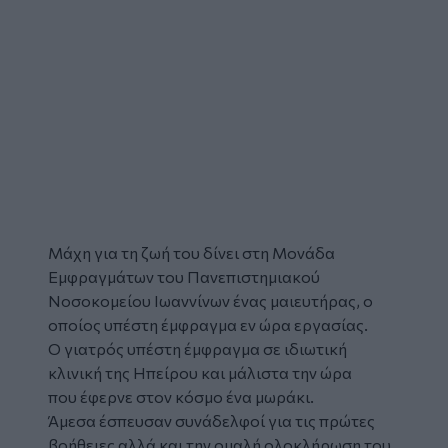
Μάχη για τη ζωή του δίνει στη Μονάδα
Εμφραγμάτων του Πανεπιστημιακού
Νοσοκομείου Ιωαννίνων ένας
μαιευτήρας
, ο
οποίος υπέστη
έμφραγμα
εν ώρα εργασίας.
Ο γιατρός υπέστη έμφραγμα σε ιδιωτική
κλινική της Ηπείρου και μάλιστα την ώρα
που έφερνε στον κόσμο ένα μωράκι.
Άμεσα έσπευσαν συνάδελφοί για τις πρώτες
βοήθειες αλλά και την ομαλή ολοκλήρωση του