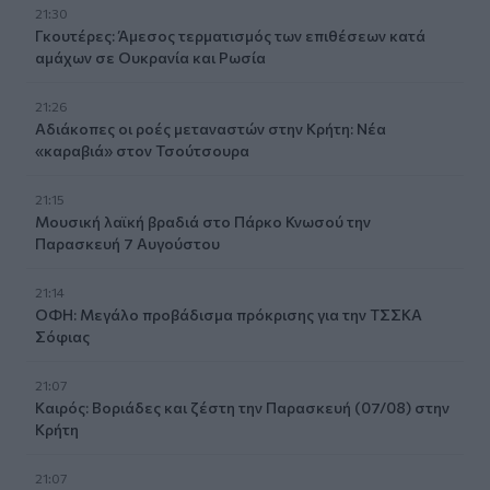
21:30
Γκουτέρες: Άμεσος τερματισμός των επιθέσεων κατά
αμάχων σε Ουκρανία και Ρωσία
21:26
Αδιάκοπες οι ροές μεταναστών στην Κρήτη: Νέα
«καραβιά» στον Τσούτσουρα
21:15
Μουσική λαϊκή βραδιά στο Πάρκο Κνωσού την
Παρασκευή 7 Αυγούστου
21:14
ΟΦΗ: Μεγάλο προβάδισμα πρόκρισης για την ΤΣΣΚΑ
Σόφιας
21:07
Καιρός: Βοριάδες και ζέστη την Παρασκευή (07/08) στην
Κρήτη
21:07