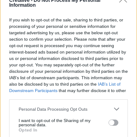
Cretalive -
Do Not Process My Personal
Λιμάνι Ηρακλείου: Έμπλεξε ο κάβος στην προπέλα του
Information
πλοίου!
If you wish to opt-out of the sale, sharing to third parties, or
20:15
processing of your personal or sensitive information for
Γερμανία: Τουλάχιστον 25 τραυματίες, οι επτά σοβαρά,
targeted advertising by us, please use the below opt-out
από σύγκρουση δύο τραμ - Δείτε βίντεο
section to confirm your selection. Please note that after your
opt-out request is processed you may continue seeing
20:06
interest-based ads based on personal information utilized by
Οργανωτικό λίφτινγκ χρειάζονται οι δήμοι
us or personal information disclosed to third parties prior to
your opt-out. You may separately opt-out of the further
19:57
disclosure of your personal information by third parties on the
Ζ. Κωνσταντοπούλου για πυρκαγιές: Αυτό που συμβαίνει
IAB’s list of downstream participants. This information may
δεν είναι ατύχημα αλλά έγκλημα συνεχιζόμενο
also be disclosed by us to third parties on the
IAB’s List of
Downstream Participants
that may further disclose it to other
third parties.
ΠΕΡΙΣΣΟΤΕΡΑ
Personal Data Processing Opt Outs
I want to opt-out of the Sharing of my
personal data.
Opted In