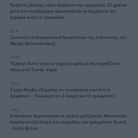
Χρήστος Δάντης: «Δεν περίμενα την αχαριστία, 22 χρόνια
μετά και συνάδελφοι προσπαθούν να ξεχάσουν ότι
έγραψα αυτό το τραγούδι»
22:14
Ξεκινούν τα δοκιμαστικά δρομολόγια της επέκτασης του
Μετρό Θεσσαλονίκης
22:05
Τζόκερ: Αυτοί είναι οι τυχεροί αριθμοί που κερδίζουν
πάνω από 2 εκατ. ευρώ
21:56
Συρία: Βόμβα εξερράγη σε λεωφορείο κοντά στη
Δαμασκό – Τουλάχιστον 2 νεκροί και 13 τραυματίες
21:43
Απίστευτο περιστατικό σε αγώνα μπέιζμπολ: Μπαστούνι
παίκτη εκτοξεύτηκε στις κερκίδες και τραυμάτισε θεατή
- Δείτε βίντεο