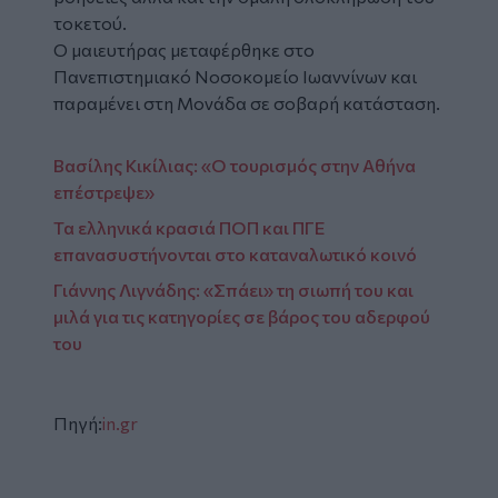
τοκετού.
Ο μαιευτήρας μεταφέρθηκε στο
Πανεπιστημιακό Νοσοκομείο Ιωαννίνων και
παραμένει στη Μονάδα σε σοβαρή κατάσταση.
Βασίλης Κικίλιας: «Ο τουρισμός στην Αθήνα
επέστρεψε»
Τα ελληνικά κρασιά ΠΟΠ και ΠΓΕ
επανασυστήνονται στο καταναλωτικό κοινό
Γιάννης Λιγνάδης: «Σπάει» τη σιωπή του και
μιλά για τις κατηγορίες σε βάρος του αδερφού
του
Πηγή:
in.gr