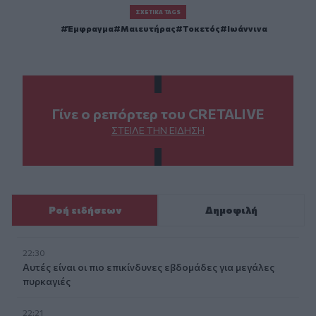
ΣΧΕΤΙΚΆ TAGS
Έμφραγμα
Μαιευτήρας
Τοκετός
Ιωάννινα
Γίνε ο ρεπόρτερ του CRETALIVE
ΣΤΕΊΛΕ ΤΗΝ ΕΊΔΗΣΗ
Ροή ειδήσεων
Δημοφιλή
22:30
Αυτές είναι οι πιο επικίνδυνες εβδομάδες για μεγάλες
πυρκαγιές
22:21