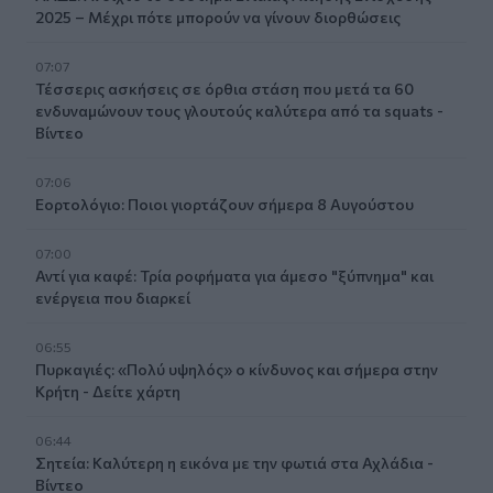
2025 – Μέχρι πότε μπορούν να γίνουν διορθώσεις
07:07
Τέσσερις ασκήσεις σε όρθια στάση που μετά τα 60
ενδυναμώνουν τους γλουτούς καλύτερα από τα squats -
Βίντεο
07:06
Εορτολόγιο: Ποιοι γιορτάζουν σήμερα 8 Αυγούστου
07:00
Αντί για καφέ: Τρία ροφήματα για άμεσο "ξύπνημα" και
ενέργεια που διαρκεί
06:55
Πυρκαγιές: «Πολύ υψηλός» ο κίνδυνος και σήμερα στην
Κρήτη - Δείτε χάρτη
06:44
Σητεία: Καλύτερη η εικόνα με την φωτιά στα Αχλάδια -
Βίντεο