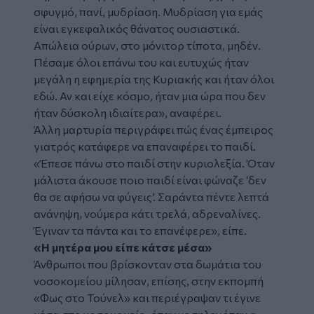
σφυγμό, πανί, μυδρίαση. Μυδρίαση για εμάς
είναι εγκεφαλικός θάνατος ουσιαστικά.
Απώλεια ούρων, στο μόνιτορ τίποτα, μηδέν.
Πέσαμε όλοι επάνω του και ευτυχώς ήταν
μεγάλη η εφημερία της Κυριακής και ήταν όλοι
εδώ. Αν και είχε κόσμο, ήταν μια ώρα που δεν
ήταν δύσκολη ιδιαίτερα», αναφέρει.
Άλλη μαρτυρία περιγράφει πώς ένας έμπειρος
γιατρός κατάφερε να επαναφέρει το παιδί.
«Έπεσε πάνω στο παιδί στην κυριολεξία. Όταν
μάλιστα άκουσε ποιο παιδί είναι φώναζε ‘δεν
θα σε αφήσω να φύγεις’. Σαράντα πέντε λεπτά
ανάνηψη, νούμερα κάτι τρελά, αδρεναλίνες.
Έγιναν τα πάντα και το επανέφερε», είπε.
«Η μητέρα μου είπε κάτσε μέσα»
Άνθρωποι που βρίσκονταν στα δωμάτια του
νοσοκομείου μίλησαν, επίσης, στην εκπομπή
«Φως στο Τούνελ» και περιέγραψαν τι έγινε