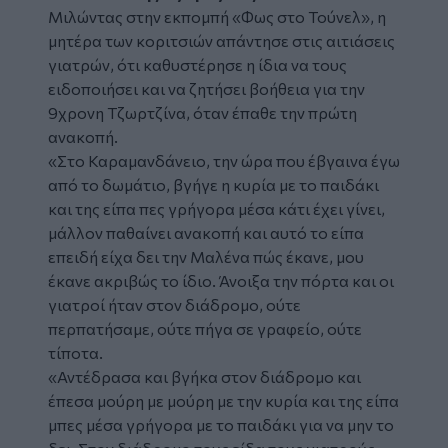
Μιλώντας στην εκπομπή «Φως στο Τούνελ», η
μητέρα των κοριτσιών απάντησε στις αιτιάσεις
γιατρών, ότι καθυστέρησε η ίδια να τους
ειδοποιήσει και να ζητήσει βοήθεια για την
9χρονη Τζωρτζίνα, όταν έπαθε την πρώτη
ανακοπή.
«Στο Καραμανδάνειο, την ώρα που έβγαινα έγω
από το δωμάτιο, βγήγε η κυρία με το παιδάκι
και της είπα πες γρήγορα μέσα κάτι έχει γίνει,
μάλλον παθαίνει ανακοπή και αυτό το είπα
επειδή είχα δει την Μαλένα πώς έκανε, μου
έκανε ακριβώς το ίδιο. Άνοιξα την πόρτα και οι
γιατροί ήταν στον διάδρομο, ούτε
περπατήσαμε, ούτε πήγα σε γραφείο, ούτε
τίποτα.
«Αντέδρασα και βγήκα στον διάδρομο και
έπεσα μούρη με μούρη με την κυρία και της είπα
μπες μέσα γρήγορα με το παιδάκι για να μην το