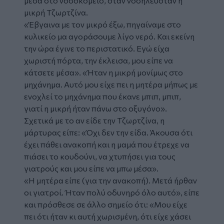
μέσα στο νοσοκομείο, όταν νοσηλευόταν η
μικρή Τζωρτζίνα.
«Έβγαινα με τον μικρό έξω, πηγαίναμε στο
κυλικείο μα αγοράσουμε λίγο νερό. Και εκείνη
την ώρα έγινε το περιστατικό. Εγώ είχα
χωριστή πόρτα, την έκλεισα, μου είπε να
κάτσετε μέσα». «Ήταν η μικρή μονίμως στο
μηχάνημα. Αυτό μου είχε πει η μητέρα μήπως με
ενοχλεί το μηχάνημα που έκανε μπιπ, μπιπ,
γιατί η μικρή ήταν πάνω στο οξυγόνο».
Σχετικά με το αν είδε την Τζωρτζίνα, η
μάρτυρας είπε: «Όχι δεν την είδα. Άκουσα ότι
έχει πάθει ανακοπή και η μαμά που έτρεχε να
πιάσει το κουδούνι, να χτυπήσει για τους
γιατρούς και μου είπε να μπω μέσα».
«Η μητέρα είπε (για την ανακοπή). Μετά ήρθαν
οι γιατροί. Ήταν πολύ οδυνηρό όλο αυτό», είπε
και πρόσθεσε σε άλλο σημείο ότι: «Μου είχε
πει ότι ήταν κι αυτή χωρισμένη, ότι είχε χάσει