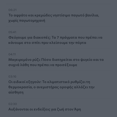
06:21
Το αφράτο και κρεμώδες νηστίσιμο παγωτό βανίλια,
χωρίς παγωτομηχανή
05:41
Φεύγουμε για διακοπές; Τα 7 πράγματα που πρέπει να
κάνουμε στο σπίτι πριν κλείσουμε την πόρτα
04:11
Μαγειρεμένο ρύζι: Πόσο διατηρείται στο ψυγείο και τα
συχνά λάθη που πρέπει να προσέξουμε
03:16
Οι ειδικοί εξηγούν: Το κλιματιστικό ρυθμίζει τη
θερμοκρασία, ο ανεμιστήρας οροφής αλλάζει την
αίσθηση
02:30
Αυξάνονται οι ενδείξεις για ζωή στον Άρη