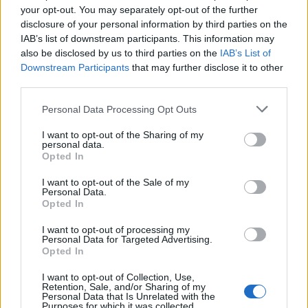
your opt-out. You may separately opt-out of the further
disclosure of your personal information by third parties on the
IAB’s list of downstream participants. This information may
also be disclosed by us to third parties on the
IAB’s List of
Ροή ειδήσεων
Δημοφιλή
Downstream Participants
that may further disclose it to other
third parties.
08:18
Personal Data Processing Opt Outs
Ειδικό Χωροταξικό για τον Τουρισμό: Οι νέοι κανόνες
I want to opt-out of the Sharing of my
personal data.
08:12
Opted In
Ελληνική Αναπτυξιακή Τράπεζα: Με «προίκα» 2 δισ. ευρώ
ανοίγει δρόμο για δάνεια έως 5 δισ. σε μικρομεσαίες
I want to opt-out of the Sale of my
Personal Data.
Opted In
08:05
Επικίνδυνο “κοκτέιλ” μελτεμιών και ζέστης το
I want to opt-out of processing my
Σαββατοκύριακο – Και η Κρήτη στο “κόκκινο” για φωτιές
Personal Data for Targeted Advertising.
Opted In
07:57
Ο Ζελένσκι ευχαρίστησε την αμερικανική Γερουσία για
I want to opt-out of Collection, Use,
Retention, Sale, and/or Sharing of my
το νομοσχέδιο επιβολής κυρώσεων στη Ρωσία
Personal Data that Is Unrelated with the
Purposes for which it was collected.