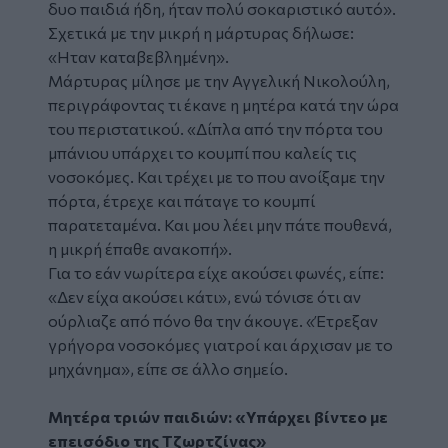
δυο παιδιά ήδη, ήταν πολύ σοκαριστικό αυτό».
Σχετικά με την μικρή η μάρτυρας δήλωσε:
«Ηταν καταβεβλημένη».
Μάρτυρας μίλησε με την Αγγελική Νικολούλη,
περιγράφοντας τι έκανε η μητέρα κατά την ώρα
του περιστατικού. «Δίπλα από την πόρτα του
μπάνιου υπάρχει το κουμπί που καλείς τις
νοσοκόμες. Και τρέχει με το που ανοίξαμε την
πόρτα, έτρεχε και πάταγε το κουμπί
παρατεταμένα. Και μου λέει μην πάτε πουθενά,
η μικρή έπαθε ανακοπή».
Για το εάν νωρίτερα είχε ακούσει φωνές, είπε:
«Δεν είχα ακούσει κάτι», ενώ τόνισε ότι αν
ούρλιαζε από πόνο θα την άκουγε. «Έτρεξαν
γρήγορα νοσοκόμες γιατροί και άρχισαν με το
μηχάνημα», είπε σε άλλο σημείο.
Μητέρα τριών παιδιών: «Υπάρχει βίντεο με
επεισόδιο της Τζωρτζίνας»