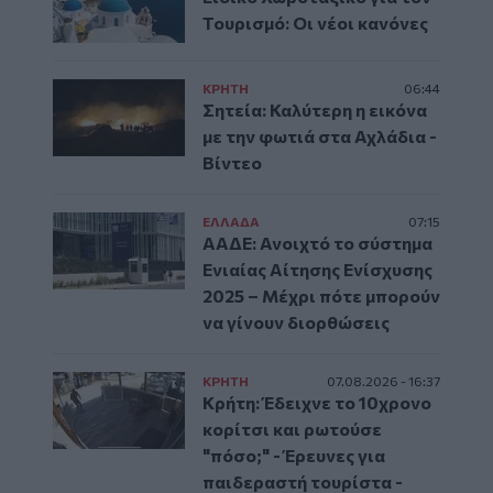
Τουρισμό: Οι νέοι κανόνες
ΚΡΗΤΗ
06:44
Σητεία: Καλύτερη η εικόνα
με την φωτιά στα Αχλάδια -
Βίντεο
ΕΛΛAΔΑ
07:15
ΑΑΔΕ: Ανοιχτό το σύστημα
Ενιαίας Αίτησης Ενίσχυσης
2025 – Μέχρι πότε μπορούν
να γίνουν διορθώσεις
ΚΡΗΤΗ
07.08.2026 - 16:37
Κρήτη: Έδειχνε το 10χρονο
κορίτσι και ρωτούσε
"πόσο;" - Έρευνες για
παιδεραστή τουρίστα -