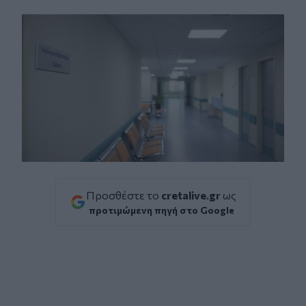
Facebook
Twitter
Messenger
Whatsapp
Viber
Προσθέστε το
cretalive.gr
ως
προτιμώμενη πηγή στο Google