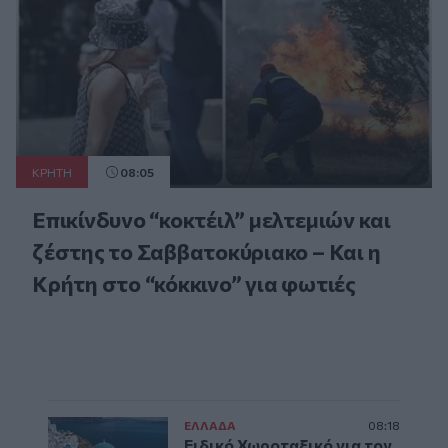
ΚΡΗΤΗ
08:05
Επικίνδυνο “κοκτέιλ” μελτεμιών και
ζέστης το Σαββατοκύριακο – Και η
Κρήτη στο “κόκκινο” για φωτιές
ΕΛΛAΔΑ
08:18
Ειδικό Χωροταξικό για τον