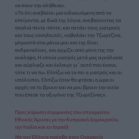
να πουν την αλήθεια».
«Το ότι ανεβαίνει μια ειδικευόμενη από τα
επείγοντα, με δικά της λόγια, ανεβαίνοντας τα
σκαλιά πέντε-πέντε, και πετάει τους γιατρούς
και τους νοσηλευτές, καβαλάει την Τζωρτζίνα,
μπροστά στα μάτια μου και της δίνει
ανδρεναλίνες, και αρχίζει από μόνη της την
ανάληψη. Η οποία γιατρός μετά μας αγκάλιασε
και ούρλιαζε και έκλαιγε γι΄αυτό που έκανε,
τότε τι να πω. Ελπίζω να τα πει η γιατρός και οι
υπόλοιποι. Ελπίζω όταν θα φτάσει η ώρα οι
αρχές να το βρουν και να μου βρουν την αιτία
που έπεσε το οξυγόνο της Τζωρτζίνας».
Προς κύρωση συμφωνίες του υπουργείου
Εθνικής Άμυνας με την Κυπριακή Δημοκρατία,
την Ιταλία και το Ισραήλ
Με τον Έλληνα πρέσβη στην Ουκρανία