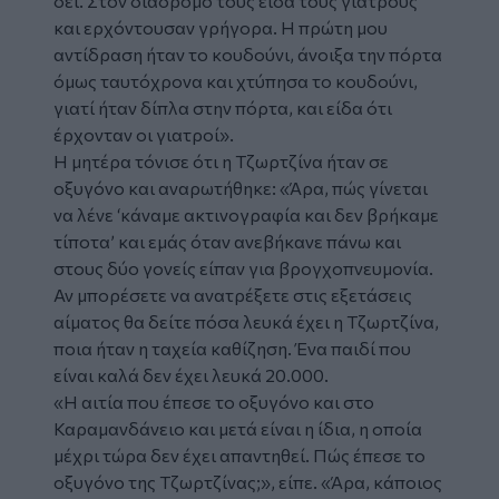
δει. Στον διάδρομο τους είδα τους γιατρούς
και ερχόντουσαν γρήγορα. Η πρώτη μου
αντίδραση ήταν το κουδούνι, άνοιξα την πόρτα
όμως ταυτόχρονα και χτύπησα το κουδούνι,
γιατί ήταν δίπλα στην πόρτα, και είδα ότι
έρχονταν οι γιατροί».
Η μητέρα τόνισε ότι η Τζωρτζίνα ήταν σε
οξυγόνο και αναρωτήθηκε: «Άρα, πώς γίνεται
να λένε ‘κάναμε ακτινογραφία και δεν βρήκαμε
τίποτα’ και εμάς όταν ανεβήκανε πάνω και
στους δύο γονείς είπαν για βρογχοπνευμονία.
Αν μπορέσετε να ανατρέξετε στις εξετάσεις
αίματος θα δείτε πόσα λευκά έχει η Τζωρτζίνα,
ποια ήταν η ταχεία καθίζηση. Ένα παιδί που
είναι καλά δεν έχει λευκά 20.000.
«Η αιτία που έπεσε το οξυγόνο και στο
Καραμανδάνειο και μετά είναι η ίδια, η οποία
μέχρι τώρα δεν έχει απαντηθεί. Πώς έπεσε το
οξυγόνο της Τζωρτζίνας;», είπε. «Άρα, κάποιος