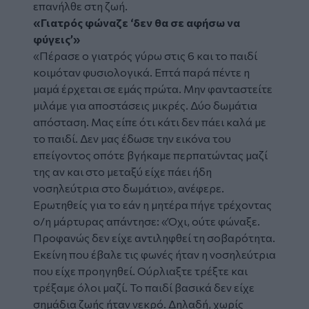
επανήλθε στη ζωή.
«Γιατρός φώναζε ‘δεν θα σε αφήσω να
φύγεις’»
«Πέρασε ο γιατρός γύρω στις 6 και το παιδί
κοιμόταν φυσιολογικά. Επτά παρά πέντε η
μαμά έρχεται σε εμάς πρώτα. Μην φανταστείτε
μιλάμε για αποστάσεις μικρές. Δύο δωμάτια
απόσταση. Μας είπε ότι κάτι δεν πάει καλά με
το παιδί. Δεν μας έδωσε την εικόνα του
επείγοντος οπότε βγήκαμε περπατώντας μαζί
της αν και στο μεταξύ είχε πάει ήδη
νοσηλεύτρια στο δωμάτιο», ανέφερε.
Ερωτηθείς για το εάν η μητέρα πήγε τρέχοντας
ο/η μάρτυρας απάντησε: «Όχι, ούτε φώναξε.
Προφανώς δεν είχε αντιληφθεί τη σοβαρότητα.
Εκείνη που έβαλε τις φωνές ήταν η νοσηλεύτρια
που είχε προηγηθεί. Ούρλιαξτε τρέξτε και
τρέξαμε όλοι μαζί. Το παιδί βασικά δεν είχε
σημάδια ζωής ήταν νεκρό. Δηλαδή, χωρίς