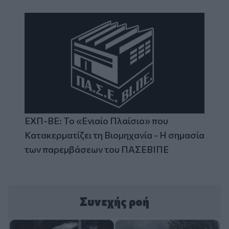
ΕΧΠ-ΒΕ: Το «Ενιαίο Πλαίσιο» που
Κατακερματίζει τη Βιομηχανία - Η σημασία
των παρεμβάσεων του ΠΑΣΕΒΙΠΕ
Συνεχής ροή