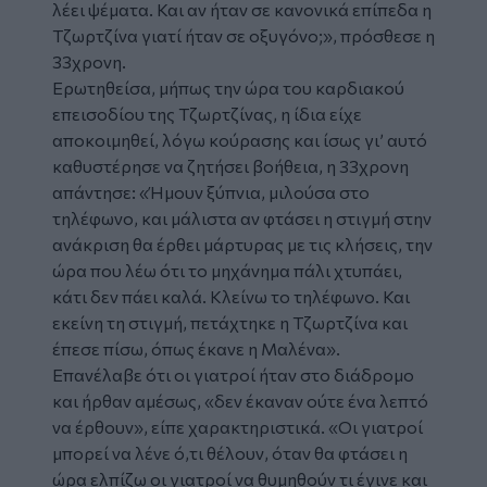
λέει ψέματα. Και αν ήταν σε κανονικά επίπεδα η
Τζωρτζίνα γιατί ήταν σε οξυγόνο;», πρόσθεσε η
33χρονη.
Ερωτηθείσα, μήπως την ώρα του καρδιακού
επεισοδίου της Τζωρτζίνας, η ίδια είχε
αποκοιμηθεί, λόγω κούρασης και ίσως γι’ αυτό
καθυστέρησε να ζητήσει βοήθεια, η 33χρονη
απάντησε: «Ήμουν ξύπνια, μιλούσα στο
τηλέφωνο, και μάλιστα αν φτάσει η στιγμή στην
ανάκριση θα έρθει μάρτυρας με τις κλήσεις, την
ώρα που λέω ότι το μηχάνημα πάλι χτυπάει,
κάτι δεν πάει καλά. Κλείνω το τηλέφωνο. Και
εκείνη τη στιγμή, πετάχτηκε η Τζωρτζίνα και
έπεσε πίσω, όπως έκανε η Μαλένα».
Επανέλαβε ότι οι γιατροί ήταν στο διάδρομο
και ήρθαν αμέσως, «δεν έκαναν ούτε ένα λεπτό
να έρθουν», είπε χαρακτηριστικά. «Οι γιατροί
μπορεί να λένε ό,τι θέλουν, όταν θα φτάσει η
ώρα ελπίζω οι γιατροί να θυμηθούν τι έγινε και