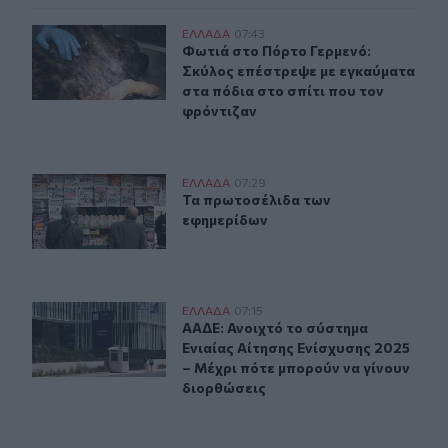
Φωτιά στο Πόρτο Γερμενό: Σκύλος επέστρεψε με εγκαύμ
ΕΛΛAΔΑ
07:43
Φωτιά στο Πόρτο Γερμενό: Σκύλος ε
Φωτιά στο Πόρτο Γερμενό:
Σκύλος επέστρεψε με εγκαύματα
στα πόδια στο σπίτι που τον
φρόντιζαν
Τα πρωτοσέλιδα των εφημερίδων
ΕΛΛAΔΑ
07:29
Τα πρωτοσέλιδα των εφημερίδων
Τα πρωτοσέλιδα των
εφημερίδων
ΑΑΔΕ: Ανοιχτό το σύστημα Ενιαίας Αίτησης Ενίσχυσης 2
ΕΛΛAΔΑ
07:15
ΑΑΔΕ: Ανοιχτό το σύστημα Ενιαίας 
ΑΑΔΕ: Ανοιχτό το σύστημα
Ενιαίας Αίτησης Ενίσχυσης 2025
– Μέχρι πότε μπορούν να γίνουν
διορθώσεις