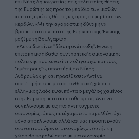
επί Νέας Δημοκρατίας στις τελευταίες θέσεις
της Ευρώπης ως προς το μερίδιο των μισθών
και στις πρώτες θέσεις ως προς το μερίδιο των
κερδών. «Με την αγοραστική δύναμη να
βρίσκεται στον πάτο της Ευρωπαϊκής Ένωσης
μαζί με τη Βουλγαρία».
«Αυτό δεν είναι "δίκαιη ανάπτυξη". Είναι η
επιτομή μιας βαθιά συντηρητικής οικονομικής
πολιτικής που ευνοεί την ολιγαρχία και τους
"ημέτερους"», υποστήριξε ο Νίκος
Ανδρουλάκης και προσέθεσε: «Αντί να
οικοδομήσουμε μια πιο ανθεκτική χώρα, ο
ελληνικός λαός είναι πάντα ο μεγάλος χαμένος
στην Ευρώπη μετά από κάθε κρίση. Αντί να
συγκλίνουμε με τις πιο ανεπτυγμένες
οικονομίες, όπως πετύχαμε στο παρελθόν, όχι
μόνο αποκλίνουμε αλλά και μας προσπερνούν
οι αναπτυσσόμενες οικονομίες.... Αυτήν τη
χώρα θα παραδώσετε: με μια οικονομία