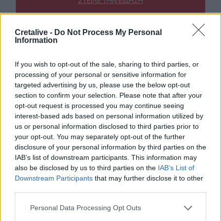
ΣΤΕΊΛΕ ΤΗΝ ΕΊΔΗΣΗ
Cretalive -
Do Not Process My Personal
Information
Ροή ειδήσεων
Δημοφιλή
If you wish to opt-out of the sale, sharing to third parties, or
processing of your personal or sensitive information for
targeted advertising by us, please use the below opt-out
13:28
section to confirm your selection. Please note that after your
Συναγερμός για τους ισχυρούς ανέμους – Το...
opt-out request is processed you may continue seeing
παράδειγμα της Κρήτης μετά τις δύσκολες πυρκαγιές
interest-based ads based on personal information utilized by
us or personal information disclosed to third parties prior to
13:19
your opt-out. You may separately opt-out of the further
ΥΠΕΘΑ: Μηνιαία επανεξέταση για τους Patriot στη
disclosure of your personal information by third parties on the
Σαουδική Αραβία
IAB’s list of downstream participants. This information may
also be disclosed by us to third parties on the
IAB’s List of
13:11
Downstream Participants
that may further disclose it to other
Νοσοκομείο Αγ. Νικολάου: Ενημερωτική συνάντηση για
third parties.
ΒΑΕ, μισθολογικά και εργασιακά θεματα
Personal Data Processing Opt Outs
13:03