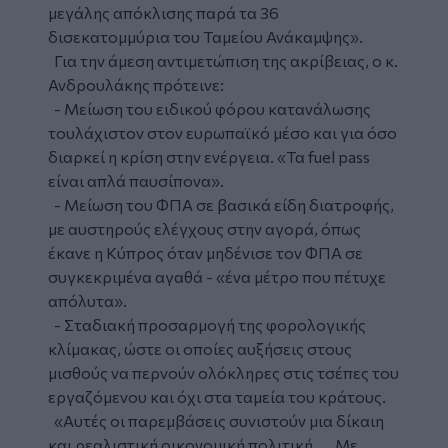
μεγάλης απόκλισης παρά τα 36
δισεκατομμύρια του Ταμείου Ανάκαμψης».
Για την άμεση αντιμετώπιση της ακρίβειας, ο κ.
Ανδρουλάκης πρότεινε:
- Μείωση του ειδικού φόρου κατανάλωσης
τουλάχιστον στον ευρωπαϊκό μέσο και για όσο
διαρκεί η κρίση στην ενέργεια. «Τα fuel pass
είναι απλά παυσίπονα».
- Μείωση του ΦΠΑ σε βασικά είδη διατροφής,
με αυστηρούς ελέγχους στην αγορά, όπως
έκανε η Κύπρος όταν μηδένισε τον ΦΠΑ σε
συγκεκριμένα αγαθά - «ένα μέτρο που πέτυχε
απόλυτα».
- Σταδιακή προσαρμογή της φορολογικής
κλίμακας, ώστε οι οποίες αυξήσεις στους
μισθούς να περνούν ολόκληρες στις τσέπες του
εργαζόμενου και όχι στα ταμεία του κράτους.
«Αυτές οι παρεμβάσεις συνιστούν μια δίκαιη
και ρεαλιστική οικονομική πολιτική. ... Με