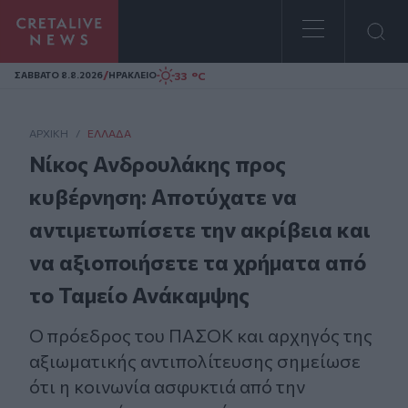
Homepage
/
33 °C
ΣAΒΒΑΤΟ 8.8.2026
ΗΡΑΚΛΕΙΟ
ΑΡΧΙΚΗ
/
ΕΛΛΆΔΑ
Νίκος Ανδρουλάκης προς
κυβέρνηση: Αποτύχατε να
αντιμετωπίσετε την ακρίβεια και
να αξιοποιήσετε τα χρήματα από
το Ταμείο Ανάκαμψης
Ο πρόεδρος του ΠΑΣΟΚ και αρχηγός της
αξιωματικής αντιπολίτευσης σημείωσε
ότι η κοινωνία ασφυκτιά από την