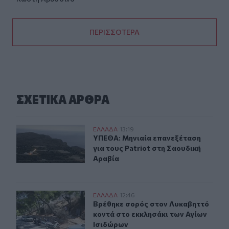
ΠΕΡΙΣΣΟΤΕΡΑ
ΣΧΕΤΙΚA AΡΘΡΑ
ΥΠΕΘΑ: Μηνιαία επανεξέταση για τους Patriot στη Σαο
ΕΛΛAΔΑ
13:19
ΥΠΕΘΑ: Μηνιαία επανεξέταση για το
ΥΠΕΘΑ: Μηνιαία επανεξέταση
για τους Patriot στη Σαουδική
Αραβία
Βρέθηκε σορός στον Λυκαβηττό κοντά στο εκκλησάκι τ
ΕΛΛAΔΑ
12:46
Βρέθηκε σορός στον Λυκαβηττό κον
Βρέθηκε σορός στον Λυκαβηττό
κοντά στο εκκλησάκι των Αγίων
Ισιδώρων