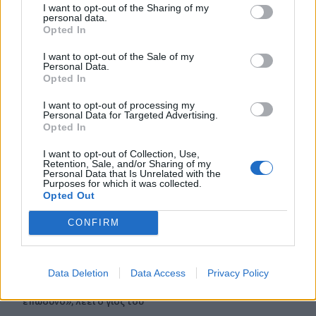
Βίντεο: Μεθυσμένη σκότωσε νύφη λίγες ώρες μετά τον
I want to opt-out of the Sharing of my
γάμο της στη Νότια Καρολίνα
personal data.
Opted In
13:02
I want to opt-out of the Sale of my
Νέες ειδικότητες στη Σχολή Ανώτερης Επαγγελματικής
Personal Data.
Κατάρτισης Χανίων
Opted In
I want to opt-out of processing my
13:00
Personal Data for Targeted Advertising.
Τουρισμός για Όλους 2026: Άνοιξε η πλατφόρμα για τα
Opted In
ΑΦΜ που λήγουν σε 7 ή 8
I want to opt-out of Collection, Use,
Retention, Sale, and/or Sharing of my
12:54
Personal Data that Is Unrelated with the
Κάλεσα σε σύσκεψη για το πρώην Λατομείο Ανώπολης
Purposes for which it was collected.
Opted Out
12:46
CONFIRM
Βρέθηκε σορός στον Λυκαβηττό κοντά στο εκκλησάκι
των Αγίων Ισιδώρων
Data Deletion
Data Access
Privacy Policy
12:42
Τζο Μπάιντεν: «Ο καρκίνος έχει εξαπλωθεί, είναι πολύ
επώδυνο», λέει ο γιος του