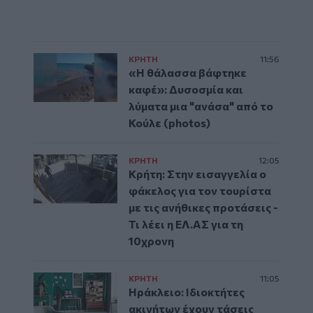
ΚΡΗΤΗ
11:56
«Η θάλασσα βάφτηκε
καφέ»: Δυσοσμία και
λύματα μια "ανάσα" από το
Κούλε (photos)
ΚΡΗΤΗ
12:05
Κρήτη: Στην εισαγγελία ο
φάκελος για τον τουρίστα
με τις ανήθικες προτάσεις -
Τι λέει η ΕΛ.ΑΣ για τη
10χρονη
ΚΡΗΤΗ
11:05
Ηράκλειο: Ιδιοκτήτες
ακινήτων έχουν τάσεις