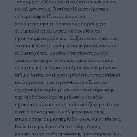
«Υπάρχει μείζον πολιτικό ζήτημα συνέπειας
και αξιοπιστίας. Γιατί την ίδια στιγμή που
σήμερα εμφανίζεστε έτοιμοι να
χρησιμοποιήσετε δημόσιους πόρους για
συμμετοχή σε αυξήσεις κεφαλαίου, τα
προηγούμενα χρόνια επιλέξατε συστηματικά
να απομειώσετε τη δημόσια περιουσία και τη
συμμετοχή του κράτους σε στρατηγικούς
τομείς» ανέφερε. «Το ερώτημα είναι με ποια
στρατηγική, με ποια κριτήρια και υπέρ ποιων
τελικά λειτουργεί αυτή η πολιτική» προσέθεσε
και λέγοντας πως «η ΔΕΗ εμφανίζεται να
αξιοποιεί την κρίση ως ευκαιρία διεύρυνσης
της κερδοφορίας» σημείωσε: «Και εδώ
προκύπτει ένα κρίσιμο πολιτικό ζήτημα: Ποιος
είναι ο ρόλος μιας μεγάλης ενεργειακής
επιχείρησης σε μια περίοδο κοινωνικής πίεσης;
Να λειτουργεί αποκλειστικά με όρους
χρηματιστηριακής απόδοσης ή να υπηρετεί και