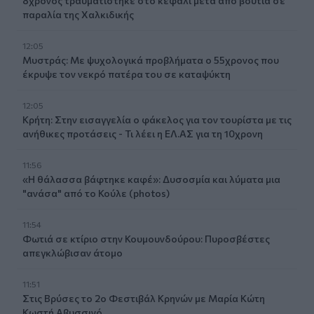
8χρονος τραυματίστηκε στο κεφάλι μετά από βουτιά σε
παραλία της Χαλκιδικής
12:05
Μυστράς: Με ψυχολογικά προβλήματα ο 55χρονος που
έκρυψε τον νεκρό πατέρα του σε καταψύκτη
12:05
Κρήτη: Στην εισαγγελία ο φάκελος για τον τουρίστα με τις
ανήθικες προτάσεις - Τι λέει η ΕΛ.ΑΣ για τη 10χρονη
11:56
«Η θάλασσα βάφτηκε καφέ»: Δυσοσμία και λύματα μια
"ανάσα" από το Κούλε (photos)
11:54
Φωτιά σε κτίριο στην Κουμουνδούρου: Πυροσβέστες
απεγκλώβισαν άτομο
11:51
Στις Βρύσες το 2ο Φεστιβάλ Κρηνών με Μαρία Κώτη
Κωστή Αβυσσινό