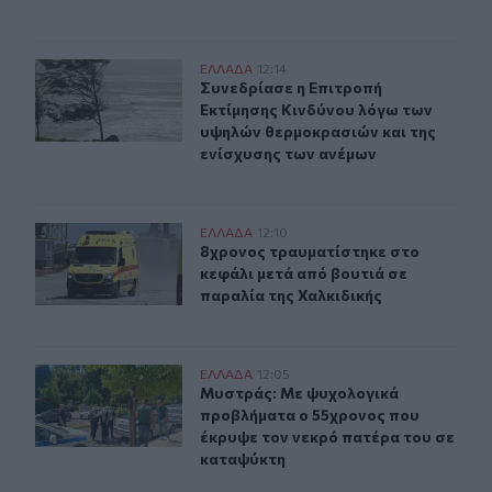
Συνεδρίασε η Επιτροπή Εκτίμησης Κινδύνου λόγω των υ
ΕΛΛAΔΑ
12:14
Συνεδρίασε η Επιτροπή Εκτίμησης 
Συνεδρίασε η Επιτροπή
Εκτίμησης Κινδύνου λόγω των
υψηλών θερμοκρασιών και της
ενίσχυσης των ανέμων
8χρονος τραυματίστηκε στο κεφάλι μετά από βουτιά σε
ΕΛΛAΔΑ
12:10
8χρονος τραυματίστηκε στο κεφάλι 
8χρονος τραυματίστηκε στο
κεφάλι μετά από βουτιά σε
παραλία της Χαλκιδικής
Μυστράς: Με ψυχολογικά προβλήματα ο 55χρονος που 
ΕΛΛAΔΑ
12:05
Μυστράς: Με ψυχολογικά προβλήμα
Μυστράς: Με ψυχολογικά
προβλήματα ο 55χρονος που
έκρυψε τον νεκρό πατέρα του σε
καταψύκτη