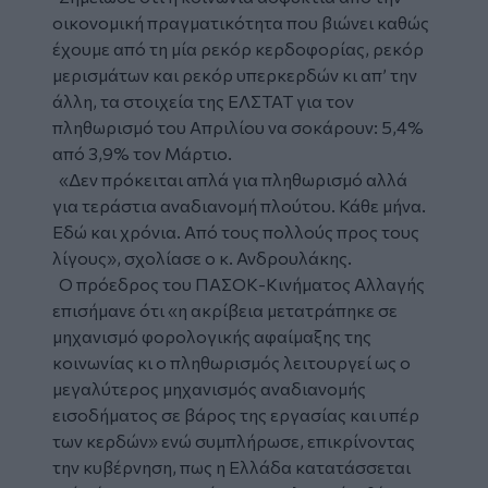
οικονομική πραγματικότητα που βιώνει καθώς
έχουμε από τη μία ρεκόρ κερδοφορίας, ρεκόρ
μερισμάτων και ρεκόρ υπερκερδών κι απ’ την
άλλη, τα στοιχεία της ΕΛΣΤΑΤ για τον
πληθωρισμό του Απριλίου να σοκάρουν: 5,4%
από 3,9% τον Μάρτιο.
«Δεν πρόκειται απλά για πληθωρισμό αλλά
για τεράστια αναδιανομή πλούτου. Κάθε μήνα.
Εδώ και χρόνια. Από τους πολλούς προς τους
λίγους», σχολίασε ο κ. Ανδρουλάκης.
Ο πρόεδρος του ΠΑΣΟΚ-Κινήματος Αλλαγής
επισήμανε ότι «η ακρίβεια μετατράπηκε σε
μηχανισμό φορολογικής αφαίμαξης της
κοινωνίας κι ο πληθωρισμός λειτουργεί ως ο
μεγαλύτερος μηχανισμός αναδιανομής
εισοδήματος σε βάρος της εργασίας και υπέρ
των κερδών» ενώ συμπλήρωσε, επικρίνοντας
την κυβέρνηση, πως η Ελλάδα κατατάσσεται