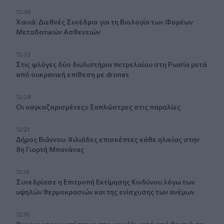
12:38
Χανιά: Διεθνές Συνέδριο για τη Βιολογία των Φορέων
Μεταδοτικών Ασθενειών
12:33
Στις φλόγες δύο διυλιστήρια πετρελαίου στη Ρωσία μετά
από ουκρανική επίθεση με drones
12:29
Οι «αγκαζαρισμένες» ξαπλώστρες στις παραλίες
12:21
Δήμος Βιάννου: Χιλιάδες επισκέπτες κάθε ηλικίας στην
8η Γιορτή Μπανάνας
12:14
Συνεδρίασε η Επιτροπή Εκτίμησης Κινδύνου λόγω των
υψηλών θερμοκρασιών και της ενίσχυσης των ανέμων
12:10