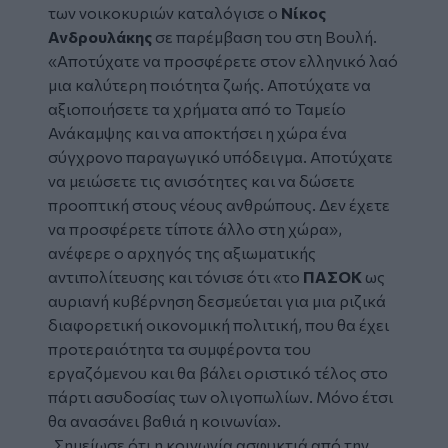
των νοικοκυριών καταλόγισε ο
Νίκος
Ανδρουλάκης
σε παρέμβαση του στη Βουλή.
«Αποτύχατε να προσφέρετε στον ελληνικό λαό
μια καλύτερη ποιότητα ζωής. Αποτύχατε να
αξιοποιήσετε τα χρήματα από το
Ταμείο
Ανάκαμψης
και να αποκτήσει η χώρα ένα
σύγχρονο παραγωγικό υπόδειγμα. Αποτύχατε
να μειώσετε τις ανισότητες και να δώσετε
προοπτική στους νέους ανθρώπους. Δεν έχετε
να προσφέρετε τίποτε άλλο στη χώρα»,
ανέφερε ο αρχηγός της αξιωματικής
αντιπολίτευσης και τόνισε ότι «το
ΠΑΣΟΚ
ως
αυριανή κυβέρνηση δεσμεύεται για μια ριζικά
διαφορετική οικονομική πολιτική, που θα έχει
προτεραιότητα τα συμφέροντα του
εργαζόμενου και θα βάλει οριστικό τέλος στο
πάρτι ασυδοσίας των ολιγοπωλίων. Μόνο έτσι
θα ανασάνει βαθιά η κοινωνία».
Σημείωσε ότι η κοινωνία ασφυκτιά από την