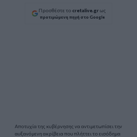
Προσθέστε το
cretalive.gr
ως
προτιμώμενη πηγή στο Google
Αποτυχία της κυβέρνησης να αντιμετωπίσει την
αυξανόμενη ακρίβεια που πλήττει το εισόδημα