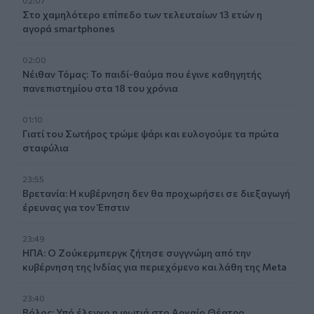
Στο χαμηλότερο επίπεδο των τελευταίων 13 ετών η
αγορά smartphones
02:00
Νέιθαν Τόμας: Το παιδί-θαύμα που έγινε καθηγητής
πανεπιστημίου στα 18 του χρόνια
01:10
Γιατί του Σωτήρος τρώμε ψάρι και ευλογούμε τα πρώτα
σταφύλια
23:55
Βρετανία: Η κυβέρνηση δεν θα προχωρήσει σε διεξαγωγή
έρευνας για τον Έπστιν
23:49
ΗΠΑ: Ο Ζούκερμπεργκ ζήτησε συγγνώμη από την
κυβέρνηση της Ινδίας για περιεχόμενο και λάθη της Meta
23:40
Βόλος: Υπό έλεγχο η φωτιά στο Αρχαίο Θέατρο