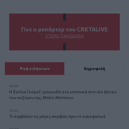
Γίνε ο ρεπόρτερ του CRETALIVE
ΣΤΕΊΛΕ ΤΗΝ ΕΊΔΗΣΗ
Ροή ειδήσεων
Δημοφιλή
04:14
Η Σελίνα Γκόμεζ τραγουδά στα ισπανικά στο νέο βίντεο
του συζύγου της, Μπένι Μπλάνκο
03:33
Τι συμβαίνει τις μέρες ακριβώς πριν το εγκεφαλικό
02:07