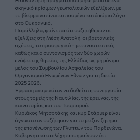
Η συνάντηση πραγματοποιήθηκε μέσα σε ένα
σκηνικό κρίσιμων γεωπολιτικών εξελίξεων, με
το βλέμμα να είναι εστιασμένο κατά κύριο λόγο
στο Ουκρανικό.
Παράλληλα, φαίνεται ότι συζητήθηκαν οι
εξελίξεις στη Μέση Ανατολή, οι βρετανικές
σχέσεις, το προσφυγικό – μεταναστευτικό,
καθώς και ο συντονισμός των δύο χωρών
ενόψει της θητείας της Ελλάδας ως μη μόνιμο
μέλος του Συμβουλίου Ασφαλείας του
Οργανισμού Ηνωμένων Εθνών για τη διετία
2025 2026.
Έμφαση αναμενόταν να δοθεί στη συνεργασία
στους τομείς της Ναυτιλίας, της έρευνας, της
καινοτομίας και του Τουρισμού.
Κυριάκος Μητσοτάκης και κυρ Στάρμερ είναι
άγνωστο αν συζήτησαν για το μείζον ζήτημα
της επανένωσης των Γλυπτών του Παρθενώνα.
Κυβερνητικά στελέχη επισημαίνουν ότι