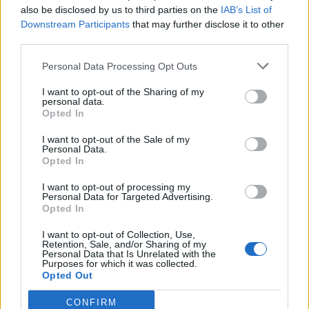
also be disclosed by us to third parties on the
IAB’s List of
Αδειοδωρόσημο Αυγούστου 2026: Πότε καταβάλλεται
Downstream Participants
that may further disclose it to other
στους οικοδόμους
third parties.
22:24
Personal Data Processing Opt Outs
Παρίσταναν τους λογιστές και άρπαξαν 15.000 ευρώ από
ηλικιωμένη
I want to opt-out of the Sharing of my
personal data.
Opted In
ΠΕΡΙΣΣΟΤΕΡΑ
I want to opt-out of the Sale of my
Personal Data.
Opted In
I want to opt-out of processing my
Personal Data for Targeted Advertising.
Opted In
ΣΧΕΤΙΚA AΡΘΡΑ
I want to opt-out of Collection, Use,
Retention, Sale, and/or Sharing of my
Personal Data that Is Unrelated with the
Βόλος: Υπό έλεγχο η φωτιά στο Αρχαίο Θέατρο Δημητρ
ΕΛΛAΔΑ
23:40
Purposes for which it was collected.
Βόλος: Υπό έλεγχο η φωτιά στο Αρ
Βόλος: Υπό έλεγχο η φωτιά στο
Opted Out
Αρχαίο Θέατρο Δημητριάδος
CONFIRM