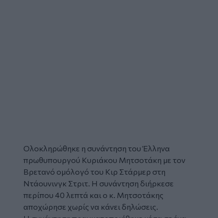
Ολοκληρώθηκε η συνάντηση του Έλληνα
πρωθυπουργού
Κυριάκου Μητσοτάκη
με τον
Βρετανό ομόλογό του
Κιρ Στάρμερ
στη
Ντάουνινγκ Στριτ. Η συνάντηση διήρκεσε
περίπου 40 λεπτά και ο κ. Μητσοτάκης
αποχώρησε χωρίς να κάνει δηλώσεις.