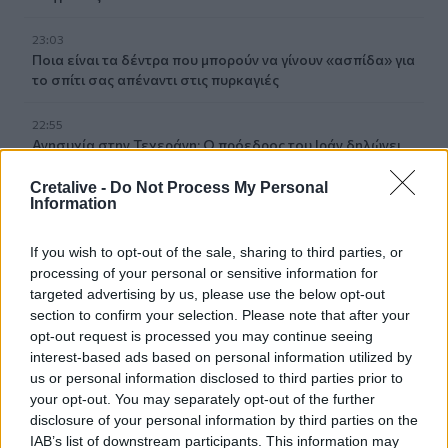
23:03
Ποια είναι τα δέντρα που μπορούν να γίνουν «ασπίδα» για
το σπίτι σας απέναντι στις πυρκαγιές
22:55
Ανησυχία στην Τεχεράνη: Ο πρόεδρος του Ιράν δηλώνει
ότι η επαφή με τον Χαμενεΐ είναι δύσκολη
Cretalive -
Do Not Process My Personal
Information
22:49
Φωτιά στα Αϊβαλιώτικα Βόλου
If you wish to opt-out of the sale, sharing to third parties, or
processing of your personal or sensitive information for
22:43
Συνελήφθη οπλισμένος άνδρας κοντά σε γήπεδο γκολφ
targeted advertising by us, please use the below opt-out
του Τραμπ στην Καλιφόρνια
section to confirm your selection. Please note that after your
opt-out request is processed you may continue seeing
interest-based ads based on personal information utilized by
22:37
us or personal information disclosed to third parties prior to
Κόλπος του Άντεν: Πλήγμα των Χούθι σε τάνκερ της
Σαουδικής Αραβίας
your opt-out. You may separately opt-out of the further
disclosure of your personal information by third parties on the
IAB’s list of downstream participants. This information may
22:30