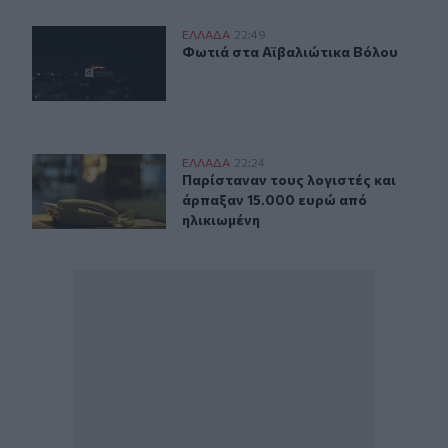
Φωτιά στα Αϊβαλιώτικα Βόλου
ΕΛΛAΔΑ
22:49
Φωτιά στα Αϊβαλιώτικα Βόλου
Φωτιά στα Αϊβαλιώτικα Βόλου
Καστοριά: Νέα τηλεφωνική απάτη με λεία 15.000 ευρώ
ΕΛΛAΔΑ
22:24
Παρίσταναν τους λογιστές και άρπ
Παρίσταναν τους λογιστές και
άρπαξαν 15.000 ευρώ από
ηλικιωμένη