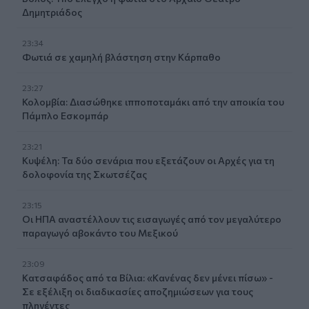
Δημητριάδος
23:34
Φωτιά σε χαμηλή βλάστηση στην Κάρπαθο
23:27
Κολομβία: Διασώθηκε ιπποποταμάκι από την αποικία του
Πάμπλο Εσκομπάρ
23:21
Κυψέλη: Τα δύο σενάρια που εξετάζουν οι Αρχές για τη
δολοφονία της Σκωτσέζας
23:15
Οι ΗΠΑ αναστέλλουν τις εισαγωγές από τον μεγαλύτερο
παραγωγό αβοκάντο του Μεξικού
23:09
Κατσαφάδος από τα Βίλια: «Κανένας δεν μένει πίσω» -
Σε εξέλιξη οι διαδικασίες αποζημιώσεων για τους
πληγέντες