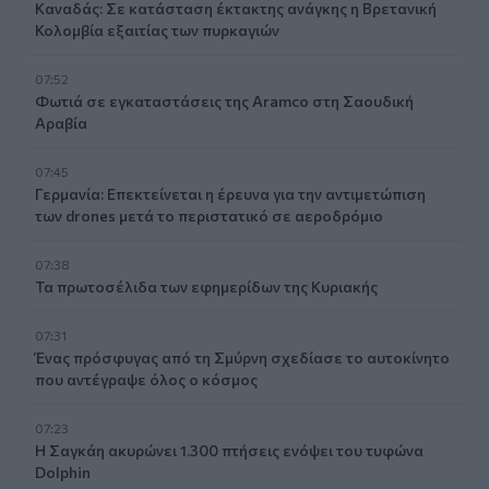
Καναδάς: Σε κατάσταση έκτακτης ανάγκης η Βρετανική
Κολομβία εξαιτίας των πυρκαγιών
07:52
Φωτιά σε εγκαταστάσεις της Aramco στη Σαουδική
Αραβία
07:45
Γερμανία: Επεκτείνεται η έρευνα για την αντιμετώπιση
των drones μετά το περιστατικό σε αεροδρόμιο
07:38
Τα πρωτοσέλιδα των εφημερίδων της Κυριακής
07:31
Ένας πρόσφυγας από τη Σμύρνη σχεδίασε το αυτοκίνητο
που αντέγραψε όλος ο κόσμος
07:23
Η Σαγκάη ακυρώνει 1.300 πτήσεις ενόψει του τυφώνα
Dolphin