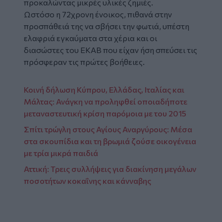
προκαλώντας μικρές υλικές ζημιές.
Ωστόσο η 72χρονη ένοικος, πιθανά στην
προσπάθειά της να σβήσει την φωτιά, υπέστη
ελαφριά εγκαύματα στα χέρια και οι
διασώστες του ΕΚΑΒ που είχαν ήση σπεύσει τις
πρόσφεραν τις πρώτες βοήθειες.
Κοινή δήλωση Κύπρου, Ελλάδας, Ιταλίας και
Μάλτας: Ανάγκη να προληφθεί οποιαδήποτε
μεταναστευτική κρίση παρόμοια με του 2015
Σπίτι τρώγλη στους Αγίους Αναργύρους: Μέσα
στα σκουπίδια και τη βρωμιά ζούσε οικογένεια
με τρία μικρά παιδιά
Αττική: Τρεις συλλήψεις για διακίνηση μεγάλων
ποσοτήτων κοκαΐνης και κάνναβης