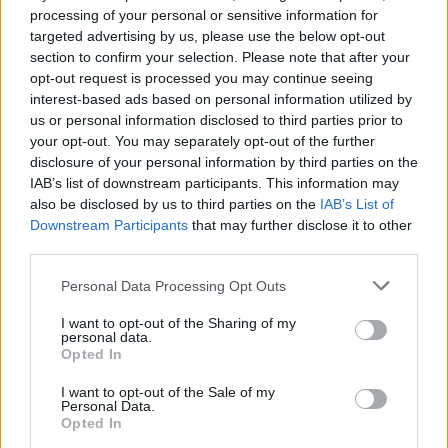
processing of your personal or sensitive information for
23:59
targeted advertising by us, please use the below opt-out
Γερμανία: Drones εθεάθησαν πάνω από στρατιωτική
section to confirm your selection. Please note that after your
βάση
opt-out request is processed you may continue seeing
interest-based ads based on personal information utilized by
23:47
us or personal information disclosed to third parties prior to
Χαμός στη Βουλή του Κοσόβου: Βουλευτής πέταξε αυγά
your opt-out. You may separately opt-out of the further
στον πρωθυπουργό - Δείτε βίντεο
disclosure of your personal information by third parties on the
IAB’s list of downstream participants. This information may
also be disclosed by us to third parties on the
IAB’s List of
ΠΕΡΙΣΣΟΤΕΡΑ
Downstream Participants
that may further disclose it to other
third parties.
Personal Data Processing Opt Outs
I want to opt-out of the Sharing of my
personal data.
ΣΧΕΤΙΚA AΡΘΡΑ
Opted In
I want to opt-out of the Sale of my
Personal Data.
Πινακίδες κυκλοφορίας: Πώς θα μπει τέλος στις χρονοβ
ΕΛΛAΔΑ
08:05
Opted In
Πινακίδες κυκλοφορίας: Πώς θα μπε
Πινακίδες κυκλοφορίας: Πώς θα
μπει τέλος στις χρονοβόρες