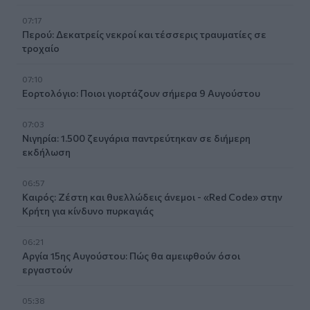
07:17
Περού: Δεκατρείς νεκροί και τέσσερις τραυματίες σε
τροχαίο
07:10
Εορτολόγιο: Ποιοι γιορτάζουν σήμερα 9 Αυγούστου
07:03
Νιγηρία: 1.500 ζευγάρια παντρεύτηκαν σε διήμερη
εκδήλωση
06:57
Καιρός: Ζέστη και θυελλώδεις άνεμοι - «Red Code» στην
Κρήτη για κίνδυνο πυρκαγιάς
06:21
Αργία 15ης Αυγούστου: Πώς θα αμειφθούν όσοι
εργαστούν
05:38