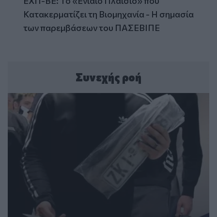
ΕΧΠ-ΒΕ: Το «Ενιαίο Πλαίσιο» που
Κατακερματίζει τη Βιομηχανία - Η σημασία
των παρεμβάσεων του ΠΑΣΕΒΙΠΕ
Συνεχής ροή