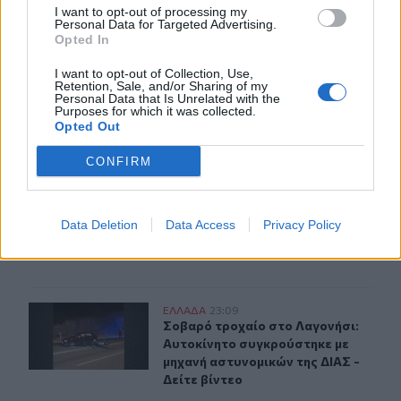
I want to opt-out of processing my
διαδικασίες
Personal Data for Targeted Advertising.
Opted In
I want to opt-out of Collection, Use,
Τα πρωτοσέλιδα των εφημερίδων της Κυριακής
ΕΛΛAΔΑ
07:38
Retention, Sale, and/or Sharing of my
Τα πρωτοσέλιδα των εφημερίδων τη
Τα πρωτοσέλιδα των
Personal Data that Is Unrelated with the
Purposes for which it was collected.
εφημερίδων της Κυριακής
Opted Out
CONFIRM
Τουρισμός: Με θετικό πρόσημο έως τώρα, παρά τα σκα
ΕΛΛAΔΑ
23:21
Τουρισμός: Με θετικό πρόσημο έως
Τουρισμός: Με θετικό πρόσημο
Data Deletion
Data Access
Privacy Policy
έως τώρα, παρά τα
σκαμπανεβάσματα, η χρονιά
Σοβαρό τροχαίο στο Λαγονήσι: Αυτοκίνητο συγκρούστηκ
ΕΛΛAΔΑ
23:09
Σοβαρό τροχαίο στο Λαγονήσι: Αυτο
Σοβαρό τροχαίο στο Λαγονήσι:
Αυτοκίνητο συγκρούστηκε με
μηχανή αστυνομικών της ΔΙΑΣ -
Δείτε βίντεο