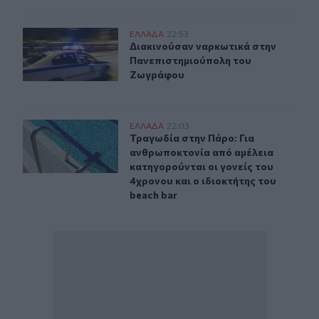
Διακινούσαν ναρκωτικά στην Πανεπιστημιούπολη του
ΕΛΛAΔΑ
22:53
Διακινούσαν ναρκωτικά στην Πανε
Διακινούσαν ναρκωτικά στην
Πανεπιστημιούπολη του
Ζωγράφου
Τραγωδία στην Πάρο: Για ανθρωποκτονία από αμέλεια κα
ΕΛΛAΔΑ
22:03
Τραγωδία στην Πάρο: Για ανθρωποκτ
Τραγωδία στην Πάρο: Για
ανθρωποκτονία από αμέλεια
κατηγορούνται οι γονείς του
4χρονου και ο ιδιοκτήτης του
beach bar