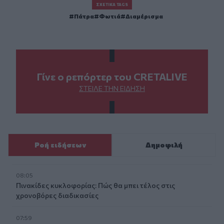
ΣΧΕΤΙΚΆ TAGS
Πάτρα
Φωτιά
Διαμέρισμα
Γίνε ο ρεπόρτερ του CRETALIVE
ΣΤΕΊΛΕ ΤΗΝ ΕΊΔΗΣΗ
Ροή ειδήσεων
Δημοφιλή
08:05
Πινακίδες κυκλοφορίας: Πώς θα μπει τέλος στις
χρονοβόρες διαδικασίες
07:59