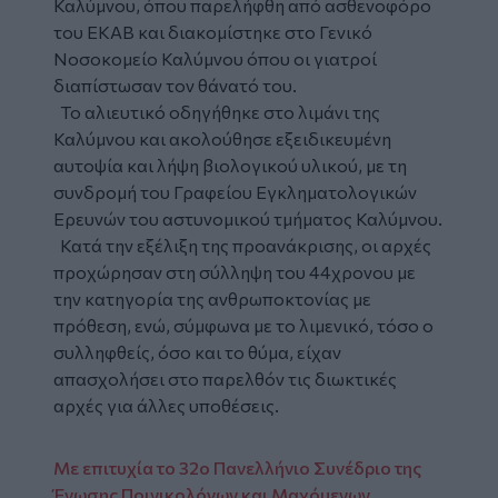
Καλύμνου, όπου παρελήφθη από ασθενοφόρο
του ΕΚΑΒ και διακομίστηκε στο Γενικό
Νοσοκομείο Καλύμνου όπου οι γιατροί
διαπίστωσαν τον θάνατό του.
Το αλιευτικό οδηγήθηκε στο λιμάνι της
Καλύμνου και ακολούθησε εξειδικευμένη
αυτοψία και λήψη βιολογικού υλικού, με τη
συνδρομή του Γραφείου Εγκληματολογικών
Ερευνών του αστυνομικού τμήματος Καλύμνου.
Κατά την εξέλιξη της προανάκρισης, οι αρχές
προχώρησαν στη σύλληψη του 44χρονου με
την κατηγορία της ανθρωποκτονίας με
πρόθεση, ενώ, σύμφωνα με το λιμενικό, τόσο ο
συλληφθείς, όσο και το θύμα, είχαν
απασχολήσει στο παρελθόν τις διωκτικές
αρχές για άλλες υποθέσεις.
Με επιτυχία το 32ο Πανελλήνιο Συνέδριο της
Ένωσης Ποινικολόγων και Μαχόμενων