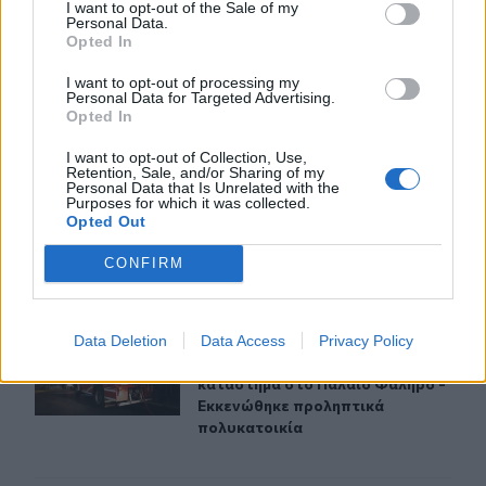
I want to opt-out of the Sale of my
Personal Data.
21:31
Opted In
Μεταναστευτικό: Σύλληψη 18χρονου διακινητή για την
"καραβιά" στον Τσούτσουρα
I want to opt-out of processing my
Personal Data for Targeted Advertising.
Opted In
ΠΕΡΙΣΣΟΤΕΡΑ
I want to opt-out of Collection, Use,
Retention, Sale, and/or Sharing of my
Personal Data that Is Unrelated with the
Purposes for which it was collected.
Opted Out
CONFIRM
ΣΧΕΤΙΚA AΡΘΡΑ
Data Deletion
Data Access
Privacy Policy
Υπό έλεγχο η φωτιά σε ισόγειο κατάστημα στο Παλαιό
ΕΛΛAΔΑ
23:55
Υπό έλεγχο η φωτιά σε ισόγειο κα
Υπό έλεγχο η φωτιά σε ισόγειο
κατάστημα στο Παλαιό Φάληρο -
Εκκενώθηκε προληπτικά
πολυκατοικία