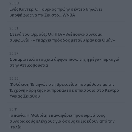
23:38
Ενές Καντέρ: Ο Τούρκος πρώην σέντερ δηλώνει
υποψήφιος να παίξει στο... WNBA
23:31
Στενά του Ορμούζ: Οι ΗΠΑ «βλέπουν» σύντομα
συμφωνία - «Υπάρχει πρόοδος μεταξύ Ιράν και Ομάν»
23:27
Σοκαριστικά στοιχεία άφησε πίσω της η μέγα-πυρκαγιά
στην Αττικοβοιωτία
23:23
Φυλάκιση 15 μηνών στη Βρετανίδα που μέθυσε με την
15χρονη κόρη της και προκάλεσε επεισόδιο στο Κέντρο
Υγείας Σκιάθου
23:11
Ισπανία: Η Μαδρίτη επαναφέρει προσωρινά τους
συνοριακούς ελέγχους για όσους ταξιδεύουν από την
Ιταλία