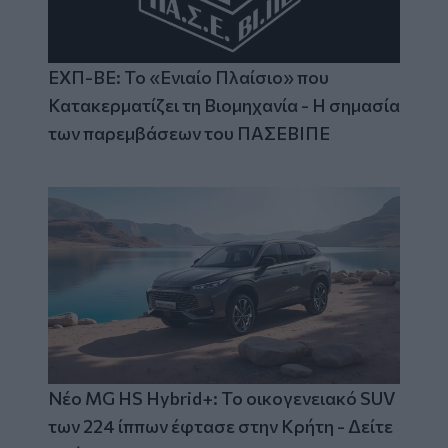
ΕΧΠ-ΒΕ: Το «Ενιαίο Πλαίσιο» που
Κατακερματίζει τη Βιομηχανία - Η σημασία
των παρεμβάσεων του ΠΑΣΕΒΙΠΕ
Νέο MG HS Hybrid+: Το οικογενειακό SUV
των 224 ίππων έφτασε στην Κρήτη - Δείτε