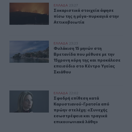
Σοκαριστικά στοιχεία άφησε πίσω της η μέγα-πυρκαγιά
ΕΛΛAΔΑ
23:27
Σοκαριστικά στοιχεία άφησε πίσω τ
Σοκαριστικά στοιχεία άφησε
πίσω της η μέγα-πυρκαγιά στην
Αττικοβοιωτία
Φυλάκιση 15 μηνών στη Βρετανίδα που μέθυσε με την 15
ΕΛΛAΔΑ
23:23
Φυλάκιση 15 μηνών στη Βρετανίδα π
Φυλάκιση 15 μηνών στη
Βρετανίδα που μέθυσε με την
15χρονη κόρη της και προκάλεσε
επεισόδιο στο Κέντρο Υγείας
Σκιάθου
Σφοδρή επίθεση κατά Καρυστιανού-Γρατσία από πρώην 
ΕΛΛAΔΑ
22:02
Σφοδρή επίθεση κατά Καρυστιανού-
Σφοδρή επίθεση κατά
Καρυστιανού-Γρατσία από
πρώην στελέχη: «Συνεχής
εσωστρέφεια και τραγικά
επικοινωνιακά λάθη»