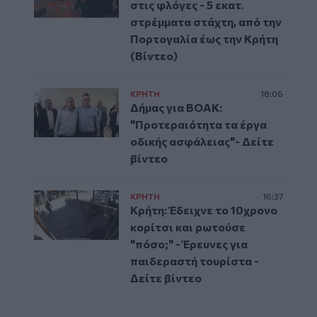
στις φλόγες - 5 εκατ.
στρέμματα στάχτη, από την
Πορτογαλία έως την Κρήτη
(Βίντεο)
ΚΡΗΤΗ
18:06
Δήμας για ΒΟΑΚ:
"Προτεραιότητα τα έργα
οδικής ασφάλειας"- Δείτε
βίντεο
ΚΡΗΤΗ
16:37
Κρήτη: Έδειχνε το 10χρονο
κορίτσι και ρωτούσε
"πόσο;" - Έρευνες για
παιδεραστή τουρίστα -
Δείτε βίντεο