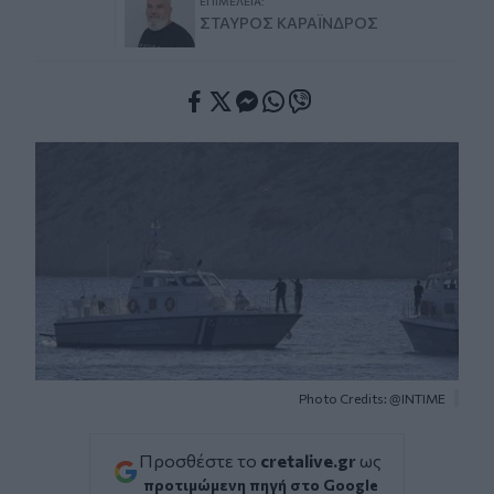
ΕΠΙΜΈΛΕΙΑ:
ΣΤΑΎΡΟΣ ΚΑΡΑΪ́ΝΔΡΟΣ
Facebook
Twitter
Messenger
Whatsapp
Viber
Photo Credits: @ΙΝΤΙΜΕ
Προσθέστε το
cretalive.gr
ως
προτιμώμενη πηγή στο Google