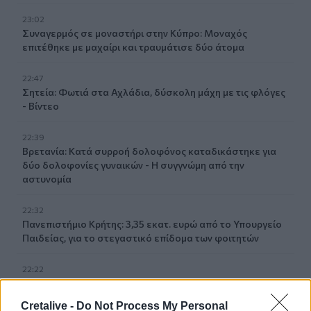
23:02
Συναγερμός σε μοναστήρι στην Κύπρο: Μοναχός
επιτέθηκε με μαχαίρι και τραυμάτισε δύο άτομα
22:47
Σητεία: Φωτιά στα Αχλάδια, δύσκολη μάχη με τις φλόγες
- Βίντεο
22:39
Βρετανία: Κατά συρροή δολοφόνος καταδικάστηκε για
δύο δολοφονίες γυναικών - Η συγγνώμη από την
αστυνομία
22:32
Πανεπιστήμιο Κρήτης: 3,35 εκατ. ευρώ από το Υπουργείο
Παιδείας, για το στεγαστικό επίδομα των φοιτητών
22:22
Ηράκλειο: “Σκουπίδια κατάχαμα, μια ψησταριά στο
πουθενά κι ένα αμάξι παρατημένο στο πάρκο”
Cretalive -
Do Not Process My Personal