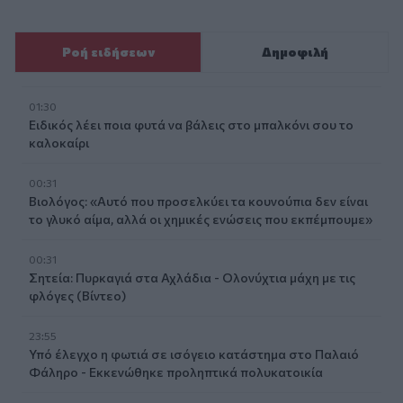
Ροή ειδήσεων
Δημοφιλή
01:30
Ειδικός λέει ποια φυτά να βάλεις στο μπαλκόνι σου το
καλοκαίρι
00:31
Βιολόγος: «Αυτό που προσελκύει τα κουνούπια δεν είναι
το γλυκό αίμα, αλλά οι χημικές ενώσεις που εκπέμπουμε»
00:31
Σητεία: Πυρκαγιά στα Αχλάδια - Ολονύχτια μάχη με τις
φλόγες (Βίντεο)
23:55
Υπό έλεγχο η φωτιά σε ισόγειο κατάστημα στο Παλαιό
Φάληρο - Εκκενώθηκε προληπτικά πολυκατοικία