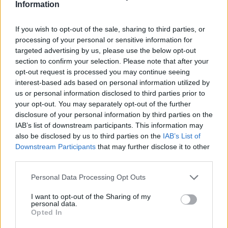
Information
22:03
Καιρός: “Πορτοκαλί” συναγερμός στην Κρήτη - Ζέστη και
If you wish to opt-out of the sale, sharing to third parties, or
πολύ υψηλός κίνδυνος πυρκαγιάς!
processing of your personal or sensitive information for
targeted advertising by us, please use the below opt-out
22:02
section to confirm your selection. Please note that after your
Σφοδρή επίθεση κατά Καρυστιανού-Γρατσία από πρώην
opt-out request is processed you may continue seeing
στελέχη: «Συνεχής εσωστρέφεια και τραγικά
interest-based ads based on personal information utilized by
επικοινωνιακά λάθη»
us or personal information disclosed to third parties prior to
your opt-out. You may separately opt-out of the further
21:57
disclosure of your personal information by third parties on the
Ηράκλειο: "Σε άθλια κατάσταση το μνημείο πεσόντων
IAB’s list of downstream participants. This information may
Εφέδρων Αξιωματικών στον Καράβολα"
also be disclosed by us to third parties on the
IAB’s List of
Downstream Participants
that may further disclose it to other
21:39
third parties.
Λαμία: Απατεώνες άρπαξαν μεγάλο χρηματικό ποσό από
ηλικιωμένη
Personal Data Processing Opt Outs
21:33
I want to opt-out of the Sharing of my
personal data.
Μεσογειακή φώκια έκανε στάση για ξεκούραση στην
Opted In
παραλία της Αγίας Βάσως στο Τρίκερι