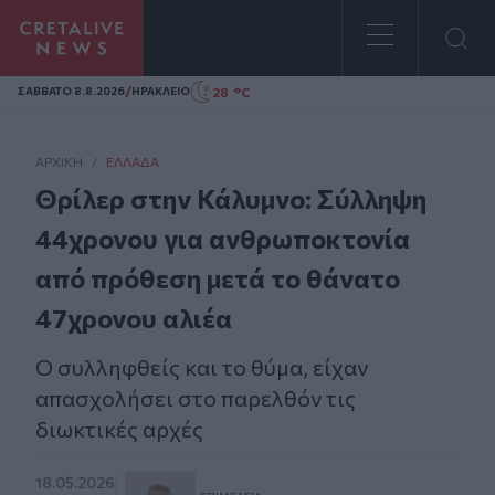
Homepage
/
28 °C
ΣAΒΒΑΤΟ 8.8.2026
ΗΡΑΚΛΕΙΟ
ΑΡΧΙΚΗ
/
ΕΛΛΆΔΑ
Θρίλερ στην Κάλυμνο: Σύλληψη
44χρονου για ανθρωποκτονία
από πρόθεση μετά το θάνατο
47χρονου αλιέα
Ο συλληφθείς και το θύμα, είχαν
απασχολήσει στο παρελθόν τις
διωκτικές αρχές
18.05.2026