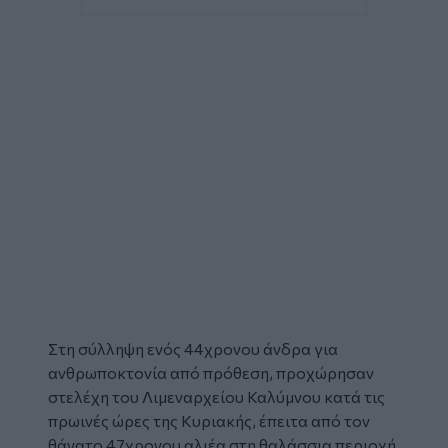
Στη
σύλληψη
ενός 44χρονου άνδρα για
ανθρωποκτονία από πρόθεση, προχώρησαν
στελέχη του Λιμεναρχείου Καλύμνου κατά τις
πρωινές ώρες της Κυριακής, έπειτα από τον
θάνατο 47χρονου αλιέα
στη θαλάσσια περιοχή