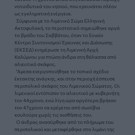
νοτιοδυτικά του νησιού, που ερευνάται πλέον
ως εγκληματική ενέργεια.
Σύμφωνα με το Λιμενικό Σώμα Ελληνική
Ακτοφυλακή, το περιστατικό σημειώθηκε αργά
το βράδυ του Σαββάτου, όταν το Ενιαίο
Κέντρο Συντονισμού Έρευνας και Διάσωσης
(ΕΚΣΕΔ) ενημέρωσε τη Λιμενική Αρχή
Καλύμνου για πτώση άνδρα στη θάλασσα από
αλιευτικό σκάφος.
'Αμεσα ενεργοποιήθηκε το τοπικό σχέδιο
έκτακτης ανάγκης, και στην περιοχή έσπευσε
περιπολικό σκάφος του Λιμενικού Σώματος. Οι
λιμενικοί εντόπισαν το αλιευτικό με κυβερνήτη
τον 44χρονο, ενώ λίγη ώρα αργότερα βρήκαν
τον 47χρονο να κρέμεται από σωσίβια
κουλούρα χωρίς τις αισθήσεις του.
Ο άνδρας ανασύρθηκε από το πλήρωμα του
περιπολικού και μεταφέρθηκε στο λιμάνι της