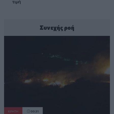
τιμή
Συνεχής ροή
ΚΡΗΤΗ
00:31