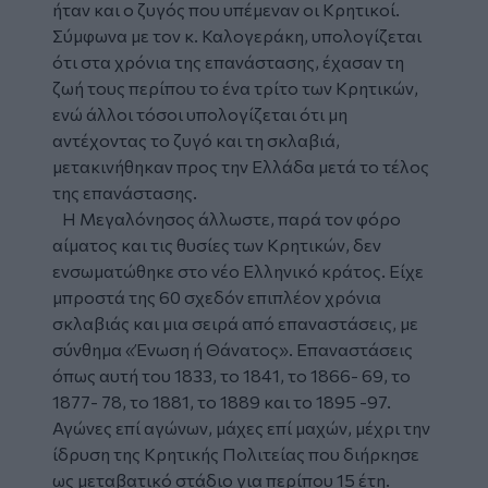
ήταν και ο ζυγός που υπέμεναν οι Κρητικοί.
Σύμφωνα με τον κ. Καλογεράκη, υπολογίζεται
ότι στα χρόνια της επανάστασης, έχασαν τη
ζωή τους περίπου το ένα τρίτο των Κρητικών,
ενώ άλλοι τόσοι υπολογίζεται ότι μη
αντέχοντας το ζυγό και τη σκλαβιά,
μετακινήθηκαν προς την Ελλάδα μετά το τέλος
της επανάστασης.
Η Μεγαλόνησος άλλωστε, παρά τον φόρο
αίματος και τις θυσίες των Κρητικών, δεν
ενσωματώθηκε στο νέο Ελληνικό κράτος. Είχε
μπροστά της 60 σχεδόν επιπλέον χρόνια
σκλαβιάς και μια σειρά από επαναστάσεις, με
σύνθημα «Ένωση ή Θάνατος». Επαναστάσεις
όπως αυτή του 1833, το 1841, το 1866- 69, το
1877- 78, το 1881, το 1889 και το 1895 -97.
Αγώνες επί αγώνων, μάχες επί μαχών, μέχρι την
ίδρυση της Κρητικής Πολιτείας που διήρκησε
ως μεταβατικό στάδιο για περίπου 15 έτη.