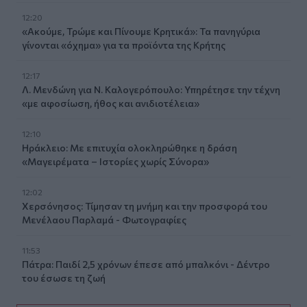
12:20
«Ακούμε, Τρώμε και Πίνουμε Κρητικά»: Τα πανηγύρια
γίνονται «όχημα» για τα προϊόντα της Κρήτης
12:17
Λ. Μενδώνη για Ν. Καλογερόπουλο: Υπηρέτησε την τέχνη
«με αφοσίωση, ήθος και ανιδιοτέλεια»
12:10
Ηράκλειο: Με επιτυχία ολοκληρώθηκε η δράση
«Μαγειρέματα – Ιστορίες χωρίς Σύνορα»
12:02
Χερσόνησος: Τίμησαν τη μνήμη και την προσφορά του
Μενέλαου Παρλαμά - Φωτογραφίες
11:53
Πάτρα: Παιδί 2,5 χρόνων έπεσε από μπαλκόνι - Δέντρο
του έσωσε τη ζωή