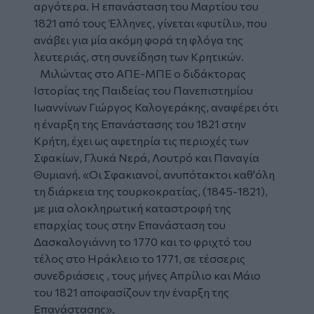
αργότερα. Η επανάσταση του Μαρτίου του
1821 από τους Έλληνες, γίνεται «φυτίλι», που
ανάβει για μία ακόμη φορά τη φλόγα της
λευτεριάς, στη συνείδηση των Κρητικών.
Μιλώντας στο ΑΠΕ-ΜΠΕ ο διδάκτορας
Ιστορίας της Παιδείας του Πανεπιστημίου
Ιωαννίνων Γιώργος Καλογεράκης, αναφέρει ότι
η έναρξη της Επανάστασης του 1821 στην
Κρήτη, έχει ως αφετηρία τις περιοχές των
Σφακίων, Γλυκά Νερά, Λουτρό και Παναγία
Θυμιανή. «Οι Σφακιανοί, ανυπότακτοι καθ'όλη
τη διάρκεια της τουρκοκρατίας, (1845-1821),
με μια ολοκληρωτική καταστροφή της
επαρχίας τους στην Επανάσταση του
Δασκαλογιάννη το 1770 και το φριχτό του
τέλος στο Ηράκλειο το 1771, σε τέσσερις
συνεδριάσεις , τους μήνες Απρίλιο και Μάιο
του 1821 αποφασίζουν την έναρξη της
Επανάστασης».