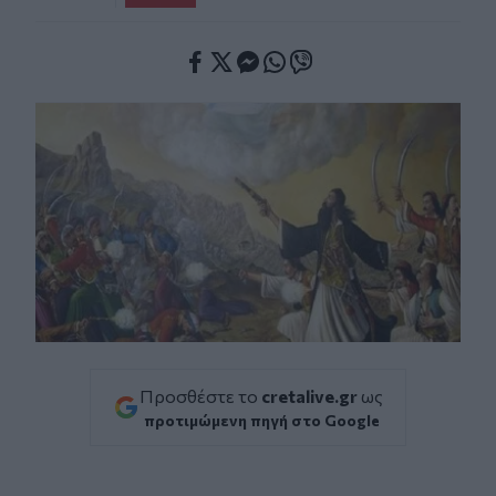
Facebook
Twitter
Messenger
Whatsapp
Viber
Προσθέστε το
cretalive.gr
ως
προτιμώμενη πηγή στο Google