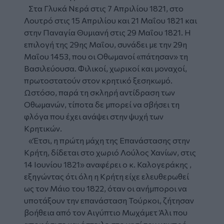
Στα Γλυκά Νερά στις 7 Απριλίου 1821, στο
Λουτρό στις 15 Απριλίου και 21 Μαΐου 1821 και
στην Παναγία Θυμιανή στις 29 Μαΐου 1821. Η
επιλογή της 29ης Μαΐου, συνάδει με την 29η
Μαΐου 1453, που οι Οθωμανοί «πάτησαν» τη
Βασιλεύουσα. Φιλικοί, χωρικοί και μοναχοί,
πρωτοστατούν στον κρητικό ξεσηκωμό.
Ωστόσο, παρά τη σκληρή αντίδραση των
Οθωμανών, τίποτα δε μπορεί να σβήσει τη
φλόγα που έχει ανάψει στην ψυχή των
Κρητικών.
«Έτσι, η πρώτη μάχη της Επανάστασης στην
Κρήτη, δίδεται στο χωριό Λούλος Χανίων, στις
14 Ιουνίου 1821» αναφέρει ο κ. Καλογεράκης ,
εξηγώντας ότι όλη η Κρήτη είχε ελευθερωθεί
ως τον Μάιο του 1822, όταν οι ανήμποροι να
υποτάξουν την επανάσταση Τούρκοι, ζήτησαν
βοήθεια από τον Αιγύπτιο Μωχάμετ Άλι που