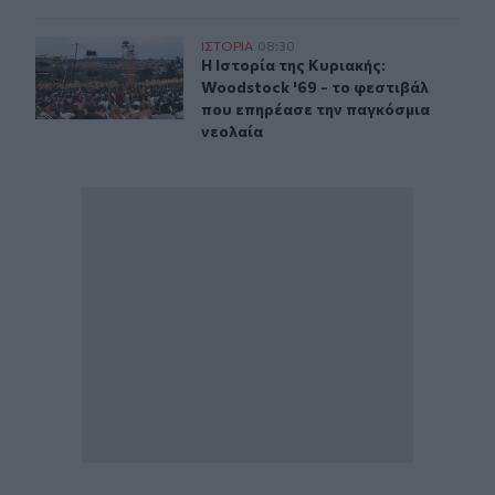
Η Ιστορία της Κυριακής: Woodstock '69 - το φεστιβάλ 
ΙΣΤΟΡΙΑ
08:30
Η Ιστορία της Κυριακής: Woodstock
Η Ιστορία της Κυριακής:
Woodstock '69 - το φεστιβάλ
που επηρέασε την παγκόσμια
νεολαία