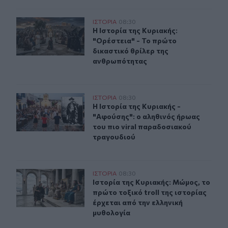
Η Ιστορία της Κυριακής: "Ορέστεια" - Το πρώτο δικαστ
ΙΣΤΟΡΙΑ
08:30
Η Ιστορία της Κυριακής: "Ορέστεια
Η Ιστορία της Κυριακής:
"Ορέστεια" - Το πρώτο
δικαστικό θρίλερ της
ανθρωπότητας
H Ιστορία της Κυριακής - "Αφούσης": ο αληθινός ήρωας
ΙΣΤΟΡΙΑ
08:30
H Ιστορία της Κυριακής - "Αφούσης
H Ιστορία της Κυριακής -
"Αφούσης": ο αληθινός ήρωας
του πιο viral παραδοσιακού
τραγουδιού
Ιστορία της Κυριακής: Μώμος, το πρώτο τοξικό troll τη
ΙΣΤΟΡΙΑ
08:30
Ιστορία της Κυριακής: Μώμος, το πρ
Ιστορία της Κυριακής: Μώμος, το
πρώτο τοξικό troll της ιστορίας
έρχεται από την ελληνική
μυθολογία