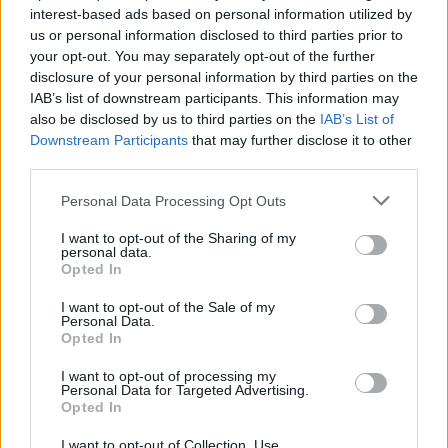
Δήμος Μινώα Πεδιάδας: Συνολικά 285 ζώα έλαβαν
interest-based ads based on personal information utilized by
κτηνιατρική φροντίδα!
us or personal information disclosed to third parties prior to
your opt-out. You may separately opt-out of the further
13:33
disclosure of your personal information by third parties on the
Πέθανε ο φιλόσοφος και συγγραφέας, Στέλιος Ράμφος
IAB’s list of downstream participants. This information may
also be disclosed by us to third parties on the
IAB’s List of
13:26
Downstream Participants
that may further disclose it to other
Μήλος: Μπαράζ αντιδράσεων και εισαγγελική
third parties.
παρέμβαση για το ελικόπτερο που προσγειώθηκε στο
Σαρακήνικο
Personal Data Processing Opt Outs
I want to opt-out of the Sharing of my
13:22
personal data.
Δήμος Φαιστού: Εκδήλωση Μνήμης Πεσόντων
Opted In
Σκουρβούλων
I want to opt-out of the Sale of my
Personal Data.
13:11
Opted In
Περιφέρεια Κρήτης: Μισό εκατομ. ευρώ για έργα οδικής
ασφάλειας
I want to opt-out of processing my
Personal Data for Targeted Advertising.
Opted In
12:56
Έρχονται νέες προσλήψεις στο Λιμενικό - "Ενισχύσαμε
I want to opt-out of Collection, Use,