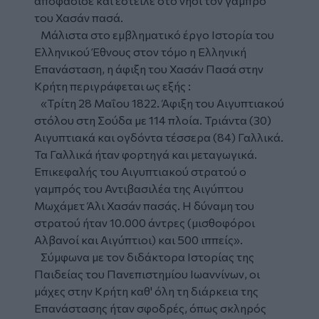
αποφάσισε και έστειλε στο νησί τον γαμπρό
του Χασάν πασά.
Μάλιστα στο εμβληματικό έργο Ιστορία του
Ελληνικού Έθνους στον τόμο η Ελληνική
Επανάσταση, η άφιξη του Χασάν Πασά στην
Κρήτη περιγράφεται ως εξής :
«Τρίτη 28 Μαΐου 1822. Άφιξη του Αιγυπτιακού
στόλου στη Σούδα με 114 πλοία. Τριάντα (30)
Αιγυπτιακά και ογδόντα τέσσερα (84) Γαλλικά.
Τα Γαλλικά ήταν φορτηγά και μεταγωγικά.
Επικεφαλής του Αιγυπτιακού στρατού ο
γαμπρός του Αντιβασιλέα της Αιγύπτου
Μωχάμετ Άλι Χασάν πασάς. Η δύναμη του
στρατού ήταν 10.000 άντρες (μισθοφόροι
Αλβανοί και Αιγύπτιοι) και 500 ιππείς».
Σύμφωνα με τον διδάκτορα Ιστορίας της
Παιδείας του Πανεπιστημίου Ιωαννίνων, οι
μάχες στην Κρήτη καθ' όλη τη διάρκεια της
Επανάστασης ήταν σφοδρές, όπως σκληρός