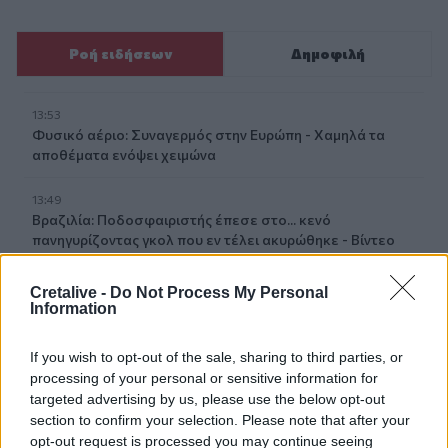
Ροή ειδήσεων
Δημοφιλή
13:53
Φυσικό αέριο: Συναγερμός στην Ευρώπη - Χαμηλά τα
αποθέματα ενόψει χειμώνα
13:49
Βραζιλία: Ποδοσφαιριστής έπεσε στο... κενό
πανηγυρίζοντας γκολ που εν τέλει ακυρώθηκε - Βίντεο
13:48
Cretalive -
Do Not Process My Personal
ΓΕΕΘΑ: Υπεγράφη το Κοινό Σχέδιο Δράσης Ελλάδας –
Information
Κύπρου – Ιορδανίας για το 2026
If you wish to opt-out of the sale, sharing to third parties, or
13:38
processing of your personal or sensitive information for
Συνταγή για γαρίδες tempura με κρούστα καρύδας
targeted advertising by us, please use the below opt-out
section to confirm your selection. Please note that after your
13:35
opt-out request is processed you may continue seeing