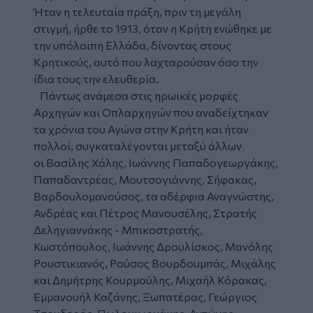
Ήταν η τελευταία πράξη, πριν τη μεγάλη
στιγμή, ήρθε το 1913, όταν η Κρήτη ενώθηκε με
την υπόλοιπη Ελλάδα, δίνοντας στους
Κρητικούς, αυτό που λαχταρούσαν όσο την
ίδια τους την ελευθερία.
Πάντως ανάμεσα στις ηρωικές μορφές
Αρχηγών και Οπλαρχηγών που αναδείχτηκαν
τα χρόνια του Αγώνα στην Κρήτη και ήταν
πολλοί, συγκαταλέγονται μεταξύ άλλων
οι Βασίλης Χάλης, Ιωάννης Παπαδογεωργάκης,
Παπαδαντρέας, Μουτσογιάννης, Σήφακας,
Βαρδουλομανούσος, τα αδέρφια Αναγνώστης,
Ανδρέας και Πέτρος Μανουσέλης, Στρατής
Δεληγιαννάκης - Μπικοστρατής,
Κωστόπουλος, Ιωάννης Δρουλίσκος, Μανόλης
Ρουστικιανός, Ρούσος Βουρδουμπάς, Μιχάλης
και Δημήτρης Κουρμούλης, Μιχαήλ Κόρακας,
Εμμανουήλ Καζάνης, Ξωπατέρας, Γεώργιος