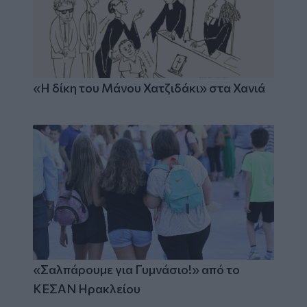
«Η δίκη του Μάνου Χατζιδάκι» στα Χανιά
«Σαλπάρουμε για Γυμνάσιο!» από το
ΚΕΣΑΝ Ηρακλείου