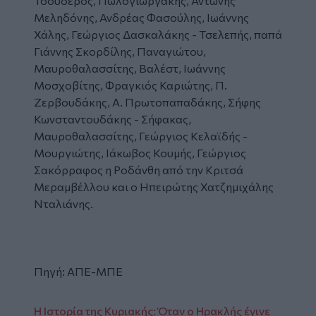
Τσουδερός, Πωλογιωργάκης, Αντώνης
Μεληδόνης, Ανδρέας Φασούλης, Ιωάννης
Χάλης, Γεώργιος Δασκαλάκης - Τσελεπής, παπά
Γιάννης Σκορδίλης, Παναγιώτου,
Μαυροθαλασσίτης, Βαλέστ, Ιωάννης
Μοσχοβίτης, Φραγκιός Καριώτης, Π.
Ζερβουδάκης, Α. Πρωτοπαπαδάκης, Σήφης
Κωνσταντουδάκης - Σήφακας,
Μαυροθαλασσίτης, Γεώργιος Κελαϊδής -
Μουργιώτης, Ιάκωβος Κουμής, Γεώργιος
Σακόρραφος η Ροδάνθη από την Κριτσά
Μεραμβέλλου και ο Ηπειρώτης Χατζημιχάλης
Νταλιάνης.
Πηγή: ΑΠΕ-ΜΠΕ
Η Ιστορία της Κυριακής: Όταν ο Ηρακλής έγινε