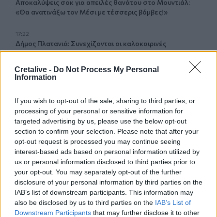
Aποκαλύψεις σοκ για απειλές θανάτου στο Μουντιάλ:
«Θα ανατινάξω τον Μέσι με τέσσερις βόμβες!»
17:22
Δήμος Πλατανιά: Συνεχίζονται οι καλοκαιρινές
εκδηλώσεις “Πολιτιστικό Καλοκαίρι 2026, 16ο Φεστιβάλ
Γη - Πολιτισμός- Τουρισμός”
Cretalive -
Do Not Process My Personal
Information
17:10
Δήμος Ανωγείων: Ένταξη έργου αγροτικής οδοποιίας στο
If you wish to opt-out of the sale, sharing to third parties, or
Στρατηγικό Σχέδιο ΚΑΠ 2023–2027
processing of your personal or sensitive information for
targeted advertising by us, please use the below opt-out
17:10
section to confirm your selection. Please note that after your
Σε κατάσταση κινητοποίησης αύριο Σάββατο η Κρήτη
opt-out request is processed you may continue seeing
λόγω πολύ υψηλού κινδύνου πυρκαγιάς
interest-based ads based on personal information utilized by
us or personal information disclosed to third parties prior to
16:55
your opt-out. You may separately opt-out of the further
Οι τουαλέτες στην Κνωσό και η μπάρα στο φαράγγι της
disclosure of your personal information by third parties on the
Σαμαριάς!
IAB’s list of downstream participants. This information may
also be disclosed by us to third parties on the
IAB’s List of
16:51
Downstream Participants
that may further disclose it to other