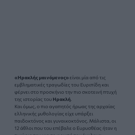
«Ηρακλής μαινόμενος»
είναι μία από τις
εμβληματικές
τραγωδίες
του Ευριπίδη και
φέρνει στο προσκήνιο την πιο σκοτεινή πτυχή
της ιστορίας του
Ηρακλή
.
Και όμως, ο πιο αγαπητός ήρωας της αρχαίας
ελληνικής μυθολογίας είχε υπάρξει
παιδοκτόνος και γυναικοκτόνος. Μάλιστα, οι
12 άθλοι που του επέβαλε ο Ευρυσθέας ήταν η