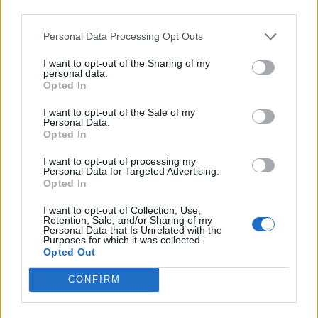
Γ. Πλακιωτάκης: Συνεχίζεται η αναβάθμιση των σχολικών
third parties.
μονάδων στο Λασίθι
Personal Data Processing Opt Outs
ΠΕΡΙΣΣΟΤΕΡΑ
I want to opt-out of the Sharing of my
personal data.
Opted In
I want to opt-out of the Sale of my
Personal Data.
Opted In
ΣΧΕΤΙΚA AΡΘΡΑ
I want to opt-out of processing my
Personal Data for Targeted Advertising.
Opted In
Κύπρος 1974: Τα απόρρητα τηλεγραφήματα που αποκαλύ
ΙΣΤΟΡΙΑ
11:36
Κύπρος 1974: Τα απόρρητα τηλεγρα
Κύπρος 1974: Τα απόρρητα
I want to opt-out of Collection, Use,
Retention, Sale, and/or Sharing of my
τηλεγραφήματα που
Personal Data that Is Unrelated with the
αποκαλύπτουν τον κυνισμό του
Purposes for which it was collected.
Κίσινγκερ
Opted Out
CONFIRM
Η Ιστορία της Κυριακής: "Ορέστεια" - Το πρώτο δικαστ
ΙΣΤΟΡΙΑ
08:30
Η Ιστορία της Κυριακής: "Ορέστεια
Η Ιστορία της Κυριακής: