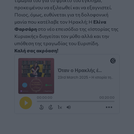
τιμώρια του για το φρικτό του έγκλημα,
προκειμένου να εξιλεωθεί και να εξαγνιστεί.
Ποιος, όμως, ευθύνεται για τη δολοφονική
μανία που κατέλαβε τον Ηρακλή; Η
Ελίνα
Φαρσάρη
στο νέο επεισόδιο της
«Ιστορίας της
Κυριακής»
διηγείται τον μύθο αλλά και την
υπόθεση της τραγωδίας του Ευριπίδη.
Καλή σας ακρόαση!
Embed
Code