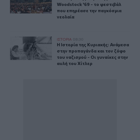
Woodstock '69 - το φεστιβάλ
που επηρέασε την παγκόσμια
νεολαία
Η Ιστορία της Κυριακής: Ανάμεσα στην προπαγάνδα και τ
ΙΣΤΟΡΙΑ
08:30
Η Ιστορία της Κυριακής: Ανάμεσα στ
Η Ιστορία της Κυριακής: Ανάμεσα
στην προπαγάνδα και τον ζόφο
του ναζισμού - Οι γυναίκες στην
αυλή του Χίτλερ