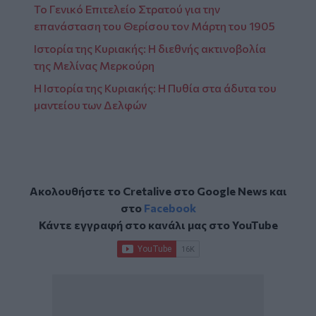
Το Γενικό Επιτελείο Στρατού για την
επανάσταση του Θερίσου τον Μάρτη του 1905
Ιστορία της Κυριακής: Η διεθνής ακτινοβολία
της Μελίνας Μερκούρη
Η Ιστορία της Κυριακής: Η Πυθία στα άδυτα του
μαντείου των Δελφών
Ακολουθήστε το Cretalive στο
Google News
και
στο
Facebook
Κάντε εγγραφή στο κανάλι μας στο
YouTube