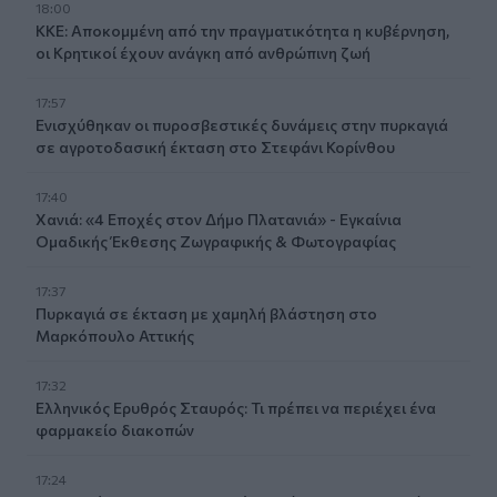
18:00
ΚΚΕ: Αποκομμένη από την πραγματικότητα η κυβέρνηση,
οι Κρητικοί έχουν ανάγκη από ανθρώπινη ζωή
17:57
Ενισχύθηκαν οι πυροσβεστικές δυνάμεις στην πυρκαγιά
σε αγροτοδασική έκταση στο Στεφάνι Κορίνθου
17:40
Χανιά: «4 Εποχές στον Δήμο Πλατανιά» - Εγκαίνια
Ομαδικής Έκθεσης Ζωγραφικής & Φωτογραφίας
17:37
Πυρκαγιά σε έκταση με χαμηλή βλάστηση στο
Μαρκόπουλο Αττικής
17:32
Ελληνικός Ερυθρός Σταυρός: Τι πρέπει να περιέχει ένα
φαρμακείο διακοπών
17:24