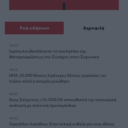
Ροή ειδήσεων
Δημοφιλή
19:03
Ιερόσυλοι βανδάλισαν το εκκλησάκι της
Μεταμορφώσεως του Σωτήρος στον Σαρωνικό
18:59
ΗΠΑ: 23.000 θέσεις λιγότερες θέσεις εργασίας τον
Ιούλιο αλλά η ανεργία μειώθηκε
18:45
Άκης Σκέρτσος: «Το ΠΑΣΟΚ υποκαθιστά την οικονομική
ανάλυση με πολιτική προπαγάνδα»
18:40
Οροπέδιο Λασιθίου: Στην τελική ευθεία για τους 45ους