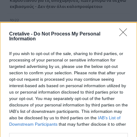
Καρυστιανού για τις αποχωρήσεις: «Δεν μπορώ να δεχθώ
εκβιασμούς - Δεν ήταν όλοι καλοπροαίρετοι»
10:22
ΠΟΓΕΔΥ: Απάντηση στις επικρίσεις για το Antinero – «Η
πρόληψη δεν καταργεί τον κίνδυνο πυρκαγιάς»
Cretalive -
Do Not Process My Personal
Information
10:19
Νεκρός 72χρονος Σουηδός σε παραλία της Ρόδου
If you wish to opt-out of the sale, sharing to third parties, or
processing of your personal or sensitive information for
10:17
targeted advertising by us, please use the below opt-out
Από την κοινωνική εκδήλωση στο νοσοκομείο ανήλικος
section to confirm your selection. Please note that after your
που κατανάλωσε αλκοόλ - Δύο συλλήψεις
opt-out request is processed you may continue seeing
interest-based ads based on personal information utilized by
10:16
us or personal information disclosed to third parties prior to
Νέα απάτη: Επιτήδειοι παριστάνουν τους υπαλλήλους
your opt-out. You may separately opt-out of the further
ΚΕΠ - Προειδοποίηση από τον Δήμο Μαλεβιζίου
disclosure of your personal information by third parties on the
IAB’s list of downstream participants. This information may
also be disclosed by us to third parties on the
IAB’s List of
10:12
Eurobank: Νέα αγορά 1,1 εκατ. ιδίων μετοχών - Στα €4,92
Downstream Participants
that may further disclose it to other
εκατ. το κόστος
third parties.