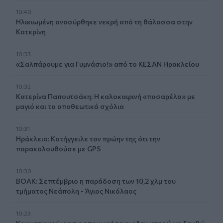
10:40
Ηλικιωμένη ανασύρθηκε νεκρή από τη θάλασσα στην
Κατερίνη
10:33
«Σαλπάρουμε για Γυμνάσιο!» από το ΚΕΣΑΝ Ηρακλείου
10:32
Κατερίνα Παπουτσάκη: Η καλοκαιρινή «πασαρέλα» με
μαγιό και τα αποθεωτικά σχόλια
10:31
Ηράκλειο: Κατήγγειλε τον πρώην της ότι την
παρακολουθούσε με GPS
10:30
ΒΟΑΚ: Σεπτέμβριο η παράδοση των 10,2 χλμ του
τμήματος Νεάπολη - Άγιος Νικόλαος
10:23