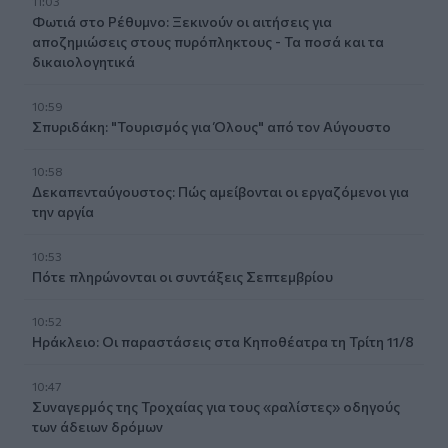
11:03
Φωτιά στο Ρέθυμνο: Ξεκινούν οι αιτήσεις για
αποζημιώσεις στους πυρόπληκτους - Τα ποσά και τα
δικαιολογητικά
10:59
Σπυριδάκη: "Τουρισμός για Όλους" από τον Αύγουστο
10:58
Δεκαπενταύγουστος: Πώς αμείβονται οι εργαζόμενοι για
την αργία
10:53
Πότε πληρώνονται οι συντάξεις Σεπτεμβρίου
10:52
Ηράκλειο: Οι παραστάσεις στα Κηποθέατρα τη Τρίτη 11/8
10:47
Συναγερμός της Τροχαίας για τους «ραλίστες» οδηγούς
των άδειων δρόμων