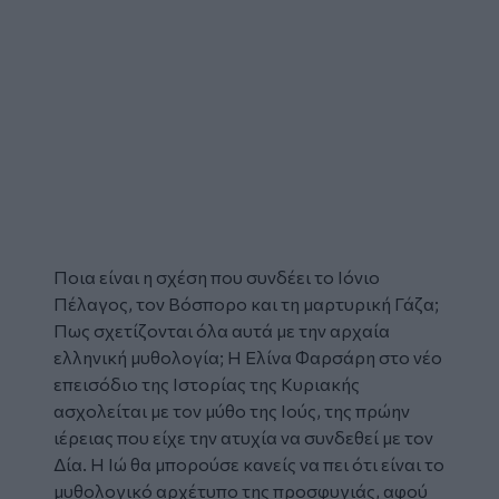
Ποια είναι η σχέση που συνδέει το Ιόνιο
Πέλαγος, τον Βόσπορο και τη μαρτυρική Γάζα;
Πως σχετίζονται όλα αυτά με την αρχαία
ελληνική
μυθολογία
; Η Ελίνα Φαρσάρη στο νέο
επεισόδιο της
Ιστορίας της Κυριακής
ασχολείται με τον μύθο της Ιούς, της πρώην
ιέρειας που είχε την ατυχία να συνδεθεί με τον
Δία. Η Ιώ θα μπορούσε κανείς να πει ότι είναι το
μυθολογικό αρχέτυπο της προσφυγιάς, αφού