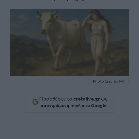
Facebook
Twitter
Messenger
Whatsapp
Viber
Photo Credits: @ΑΙ
Προσθέστε το
cretalive.gr
ως
προτιμώμενη πηγή στο Google