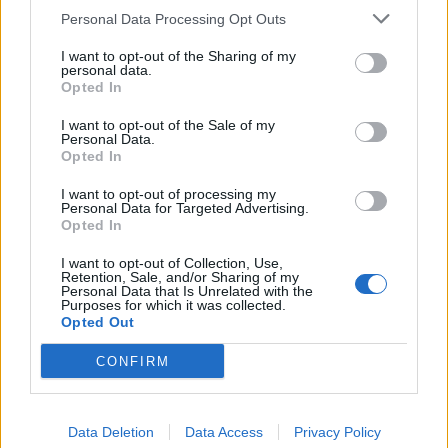
Personal Data Processing Opt Outs
ΠΕΡΙΣΣΟΤΕΡΑ
I want to opt-out of the Sharing of my
personal data.
Opted In
I want to opt-out of the Sale of my
Personal Data.
Opted In
ΣΧΕΤΙΚA AΡΘΡΑ
I want to opt-out of processing my
Personal Data for Targeted Advertising.
Opted In
Όταν ο σεισμός της Κρήτης «λάβωσε» τον Φάρο της Αλ
ΙΣΤΟΡΙΑ
09:01
Όταν ο σεισμός της Κρήτης «λάβωσ
Όταν ο σεισμός της Κρήτης
I want to opt-out of Collection, Use,
«λάβωσε» τον Φάρο της
Retention, Sale, and/or Sharing of my
Αλεξάνδρειας
Personal Data that Is Unrelated with the
Purposes for which it was collected.
Opted Out
CONFIRM
Κύπρος 1974: Τα απόρρητα τηλεγραφήματα που αποκαλύ
ΙΣΤΟΡΙΑ
11:36
Κύπρος 1974: Τα απόρρητα τηλεγρα
Κύπρος 1974: Τα απόρρητα
τηλεγραφήματα που
αποκαλύπτουν τον κυνισμό του
Data Deletion
Data Access
Privacy Policy
Κίσινγκερ