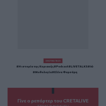
ΣΧΕΤΙΚΆ TAGS
Η ιστορία της Κυριακής
Podcast
LIVETALKS
Ιώ
Μυθολογία
Ελίνα Φαρσάρη
Γίνε ο ρεπόρτερ του CRETALIVE