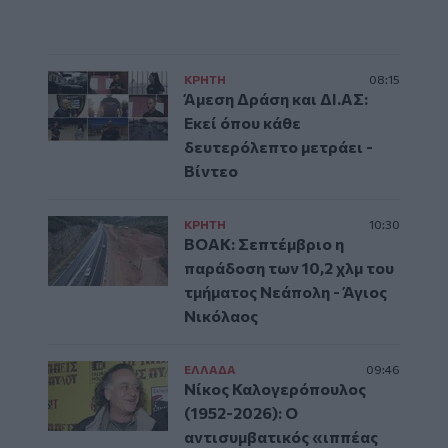
ΚΡΗΤΗ
08:15
Άμεση Δράση και ΔΙ.ΑΣ:
Εκεί όπου κάθε
δευτερόλεπτο μετράει -
Βίντεο
ΚΡΗΤΗ
10:30
ΒΟΑΚ: Σεπτέμβριο η
παράδοση των 10,2 χλμ του
τμήματος Νεάπολη - Άγιος
Νικόλαος
ΕΛΛAΔΑ
09:46
Νίκος Καλογερόπουλος
(1952-2026): O
αντισυμβατικός «ιππέας