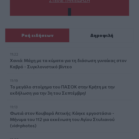
ΣΤΕΊΛΕ ΤΗΝ ΕΊΔΗΣΗ
Ροή ειδήσεων
Δημοφιλή
11:22
Χανιά: Μάχη με τα κύματα για τη διάσωση γυναίκας στον
Καβρό - Συγκλονιστικό βίντεο
11:19
Το μεγάλο στοίχημα του ΠΑΣΟΚ στην Κρήτη με την
εκδήλωση για την 3η του Σεπτέμβρη!
11:13
Φωτιά στον Κουβαρά Αττικής: Κάηκε εργοστάσιο -
Μήνυμα του 112 για εκκένωση του Αγίου Στυλιανού
(vid+photos)