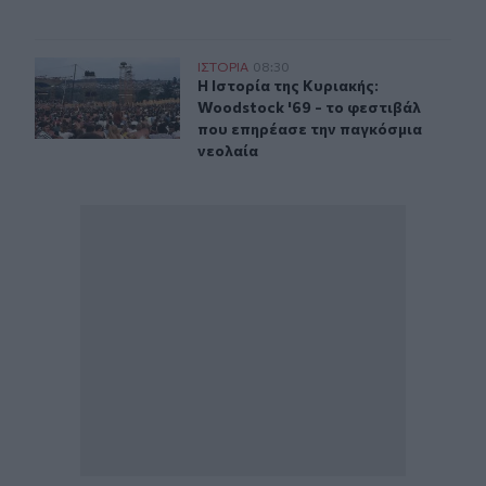
Η Ιστορία της Κυριακής: Woodstock '69 - το φεστιβάλ 
ΙΣΤΟΡΙΑ
08:30
Η Ιστορία της Κυριακής: Woodstock
Η Ιστορία της Κυριακής:
Woodstock '69 - το φεστιβάλ
που επηρέασε την παγκόσμια
νεολαία