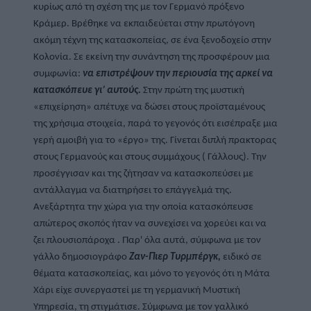
κυρίως από τη σχέση της με τον Γερμανό πρόξενο 
Κράμερ. Βρέθηκε να εκπαιδεύεται στην πρωτόγονη 
ακόμη τέχνη της κατασκοπείας, σε ένα ξενοδοχείο στην 
Κολονία. Σε εκείνη την συνάντηση της προσφέρουν μια 
συμφωνία: 
να επιστρέψουν την περιουσία της αρκεί να 
κατασκόπευε γι’ αυτούς.
 Στην πρώτη της μυστική 
«επιχείρηση» απέτυχε να δώσει στους προϊσταμένους 
της χρήσιμα στοιχεία, παρά το γεγονός ότι εισέπραξε μια 
γερή αμοιβή για το «έργο» της. Γίνεται διπλή πρακτορας 
στους Γερμανούς και στους συμμάχους ( Γάλλους). Την 
προσέγγισαν και της ζήτησαν να κατασκοπεύσει με 
αντάλλαγμα να διατηρήσει το επάγγελμά της. 
Ανεξάρτητα την χώρα για την οποία κατασκόπευσε 
απώτερος σκοπός ήταν να συνεχίσει να χορεύει και να 
ζει πλουσιοπάροχα . Παρ' όλα αυτά, σύμφωνα με τον 
γάλλο δημοσιογράφο 
Ζαν-Πιερ Τυρμπέργκ, 
ειδικό σε 
θέματα κατασκοπείας, και μόνο το γεγονός ότι η Μάτα 
Χάρι είχε συνεργαστεί με τη γερμανική Μυστική 
Υπηρεσία, τη στιγμάτισε. Σύμφωνα με τον γαλλικό 