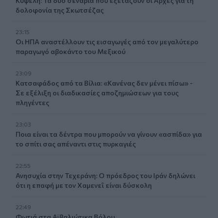
Κυψέλη: Τα δύο σενάρια που εξετάζουν οι Αρχές για τη
δολοφονία της Σκωτσέζας
23:15
Οι ΗΠΑ αναστέλλουν τις εισαγωγές από τον μεγαλύτερο
παραγωγό αβοκάντο του Μεξικού
23:09
Κατσαφάδος από τα Βίλια: «Κανένας δεν μένει πίσω» -
Σε εξέλιξη οι διαδικασίες αποζημιώσεων για τους
πληγέντες
23:03
Ποια είναι τα δέντρα που μπορούν να γίνουν «ασπίδα» για
το σπίτι σας απέναντι στις πυρκαγιές
22:55
Ανησυχία στην Τεχεράνη: Ο πρόεδρος του Ιράν δηλώνει
ότι η επαφή με τον Χαμενεΐ είναι δύσκολη
22:49
Φωτιά στα Αϊβαλιώτικα Βόλου