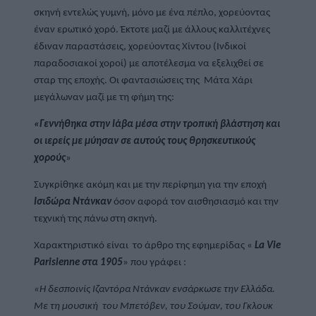
σκηνή εντελώς γυμνή, μόνο με ένα πέπλο, χορεύοντας 
έναν ερωτικό χορό. Έκτοτε μαζί με άλλους καλλιτέχνες 
έδιναν παραστάσεις, χορεύοντας Χίντου (Ινδικοί 
παραδοσιακοί χοροί) με αποτέλεσμα να εξελιχθεί σε 
σταρ της εποχής. Οι φαντασιώσεις της  Μάτα Χάρι 
μεγάλωναν μαζί με τη φήμη της:
«Γεννήθηκα στην Ιάβα μέσα στην τροπική βλάστηση και 
οι ιερείς με μύησαν σε αυτούς τους θρησκευτικούς 
χορούς
»
Συγκρίθηκε ακόμη και με την περίφημη για την εποχή 
Ισιδώρα Ντάνκαν
 όσον αφορά τον αισθησιασμό και την 
τεχνική της πάνω στη σκηνή. 
Χαρακτηριστικό είναι  το άρθρο της εφημερίδας « 
La Vie 
Parisienne στα 1905
» που γράφει : 
«Η δεσποινίς Ιζαντόρα Ντάνκαν ενσάρκωσε την Ελλάδα. 
Με τη μουσική  του Μπετόβεν, του Σούμαν, του Γκλουκ 