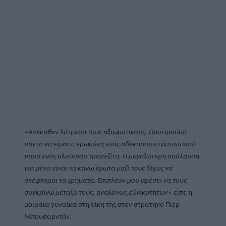
«
Ανέκαθεν λάτρευα τους αξιωματικούς. Προτιμούσα 
πάντα να είμαι η ερωμένη ενός αδέκαρου στρατιωτικού 
παρά ενός πλούσιου τραπεζίτη. Η μεγαλύτερη απόλαυση 
για μένα είναι να κάνω έρωτα μαζί τους δίχως να 
σκέφτομαι τα χρήματα. Επιπλέον μου αρέσει να τους 
συγκρίνω μεταξύ τους, αναλόγως εθνικοτήτων»
 είπε η 
μοιραία γυναίκα στη δίκη της στον στρατηγό Πιερ 
Μπουσαρντόν.