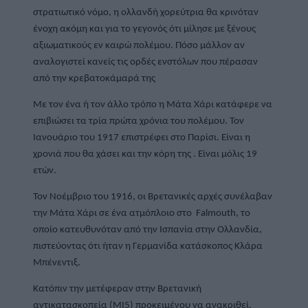
στρατιωτικό νόμο, η ολλανδή χορεύτρια θα κρινόταν 
ένοχη ακόμη και για το γεγονός ότι μίλησε με ξένους 
αξιωματικούς εν καιρώ πολέμου. Πόσο μάλλον αν 
αναλογιστεί κανείς τις ορδές ενστόλων που πέρασαν 
από την κρεβατοκάμαρά της
Με τον ένα ή τον άλλο τρόπο η Μάτα Χάρι κατάφερε να 
επιβιώσει τα τρία πρώτα χρόνια του πολέμου. Τον 
Ιανουάριο του 1917 επιστρέφει στο Παρίσι. Είναι η 
χρονιά που θα χάσει και την κόρη της . Είναι μόλις 19 
ετών.
Τον Νοέμβριο του 1916, οι Βρετανικές αρχές συνέλαβαν 
την Μάτα Χάρι σε ένα ατμόπλοιο στο  Falmouth, το 
οποίο κατευθυνόταν από την Ισπανία στην Ολλανδία, 
πιστεύοντας ότι ήταν η Γερμανίδα κατάσκοπος Κλάρα 
Μπένεντιξ.
Κατόπιν την μετέφεραν στην Βρετανική 
αντικατασκοπεία (ΜΙ5) προκειμένου να ανακριθεί, 