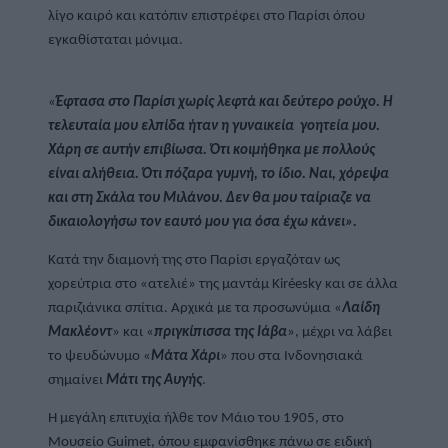
λίγο καιρό και κατόπιν επιστρέφει στο Παρίσι όπου 
εγκαθίσταται μόνιμα.
«
Έφτασα στο Παρίσι χωρίς λεφτά και δεύτερο ρούχο. Η 
τελευταία μου ελπίδα ήταν η γυναικεία  γοητεία μου. 
Χάρη σε αυτήν επιβίωσα. Ότι κοιμήθηκα με πολλούς 
είναι αλήθεια. Ότι πόζαρα γυμνή, το ίδιο. Ναι, χόρεψα 
και στη Σκάλα του Μιλάνου. Δεν θα μου ταίριαζε να 
δικαιολογήσω τον εαυτό μου για όσα έχω κάνει».
Κατά την διαμονή της στο Παρίσι εργαζόταν ως 
χορεύτρια στο «ατελιέ» της μαντάμ Kiréesky και σε άλλα 
παριζιάνικα σπίτια. Αρχικά με τα προσωνύμια «
Λαίδη 
Μακλέοντ
» και «
πριγκίπισσα της Ιάβα
», μέχρι να λάβει 
το ψευδώνυμο «
Μάτα Χάρι
» που στα Ινδονησιακά 
σημαίνει 
Μάτι της Αυγής
.
Η μεγάλη επιτυχία ήλθε τον Μάιο του 1905, στο 
Μουσείο Guimet, όπου εμφανίσθηκε πάνω σε ειδική  