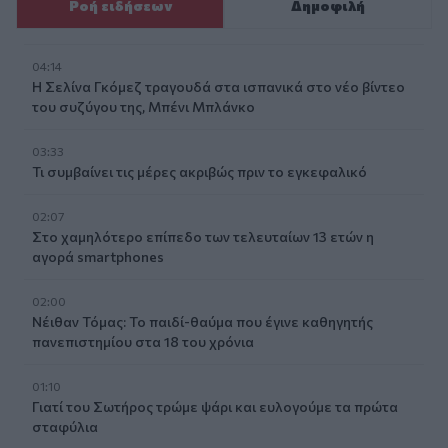
Ροή ειδήσεων
Δημοφιλή
04:14
Η Σελίνα Γκόμεζ τραγουδά στα ισπανικά στο νέο βίντεο
του συζύγου της, Μπένι Μπλάνκο
03:33
Τι συμβαίνει τις μέρες ακριβώς πριν το εγκεφαλικό
02:07
Στο χαμηλότερο επίπεδο των τελευταίων 13 ετών η
αγορά smartphones
02:00
Νέιθαν Τόμας: Το παιδί-θαύμα που έγινε καθηγητής
πανεπιστημίου στα 18 του χρόνια
01:10
Γιατί του Σωτήρος τρώμε ψάρι και ευλογούμε τα πρώτα
σταφύλια