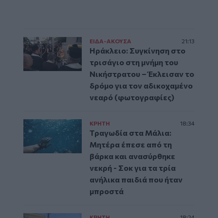
ΕΙΔΑ-ΑΚΟΥΣΑ
21:13
Ηράκλειο: Συγκίνηση στο
τρισάγιο στη μνήμη του
Νικήστρατου – Έκλεισαν το
δρόμο για τον αδικοχαμένο
νεαρό (φωτογραφίες)
ΚΡΗΤΗ
18:34
Τραγωδία στα Μάλια:
Μητέρα έπεσε από τη
βάρκα και ανασύρθηκε
νεκρή - Σοκ για τα τρία
ανήλικα παιδιά που ήταν
μπροστά
ΚΡΗΤΗ
18:24