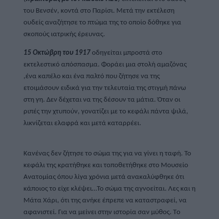
του Βενσέν, κοντά στο Παρίσι. Μετά την εκτέλεση 
ουδείς αναζήτησε το πτώμα της το οποίο δόθηκε για 
σκοπούς ιατρικής έρευνας.
15 Οκτώβρη του 1917
 οδηγείται μπροστά στο 
εκτελεστικό απόσπασμα. Φοράει μια στολή αμαζόνας 
,ένα καπέλο και ένα παλτό που ζήτησε να της 
ετοιμάσουν ειδικά για την τελευταία της στιγμή πάνω 
στη γη. Δεν δέχεται να της δέσουν τα μάτια. Όταν οι 
ριπές την χτυπούν, γονατίζει με το κεφάλι πάντα ψιλά, 
λικνίζεται ελαφρά και μετά καταρρέει.
Κανένας δεν ζήτησε το σώμα της για να γίνει η ταφή. Το 
κεφάλι της κρατήθηκε και τοποθετήθηκε στο Μουσείο 
Ανατομίας όπου λίγα χρόνια μετά ανακαλύφθηκε ότι 
κάποιος το είχε κλέψει…Το σώμα της αγνοείται. Λες και η 
Μάτα Χάρι, ότι της ανήκε έπρεπε να καταστραφεί, να 
αφανιστεί. Για να μείνει στην ιστορία σαν μύθος. Tο 