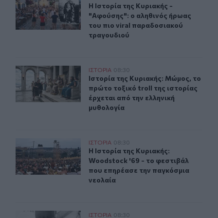
H Ιστορία της Κυριακής - "Αφούσης
H Ιστορία της Κυριακής -
"Αφούσης": ο αληθινός ήρωας
του πιο viral παραδοσιακού
τραγουδιού
Ιστορία της Κυριακής: Μώμος, το πρώτο τοξικό troll τη
ΙΣΤΟΡΙΑ
08:30
Ιστορία της Κυριακής: Μώμος, το πρ
Ιστορία της Κυριακής: Μώμος, το
πρώτο τοξικό troll της ιστορίας
έρχεται από την ελληνική
μυθολογία
Η Ιστορία της Κυριακής: Woodstock '69 - το φεστιβάλ 
ΙΣΤΟΡΙΑ
08:30
Η Ιστορία της Κυριακής: Woodstock
Η Ιστορία της Κυριακής:
Woodstock '69 - το φεστιβάλ
που επηρέασε την παγκόσμια
νεολαία
Η Ιστορία της Κυριακής: Ανάμεσα στην προπαγάνδα και τ
ΙΣΤΟΡΙΑ
08:30