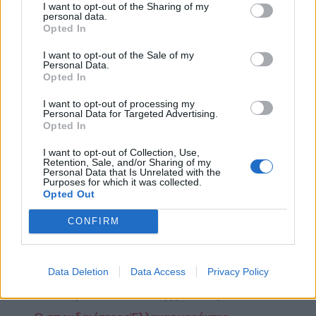
I want to opt-out of the Sharing of my
των μυστικών υπηρεσιών η οποία τελικά την οδήγησε 
personal data.
στο εκτελεστικό απόσπασμα.
Opted In
Η πλήρης αλήθεια θα αποκαλυφθεί όταν η Γαλλία 
I want to opt-out of the Sale of my
Personal Data.
αποχαρακτηρίσει τα επίσημα έγγραφα.
Opted In
ΠΗΓΕΣ :
I want to opt-out of processing my
Personal Data for Targeted Advertising.
Εφημερίδα το ΒΗΜΑ
Opted In
 emersonkent.com
I want to opt-out of Collection, Use,
TVXS.gr
Retention, Sale, and/or Sharing of my
Η κόκκινη χορεύτρια, Ρίτσαρντ Σκίνερ, εκδ. Εμπειρία 
Personal Data that Is Unrelated with the
Purposes for which it was collected.
Εκδοτική
Opted Out
Wikipedia.gr
CONFIRM
Livepedia.gr
ohifront.wordpress.com
Data Deletion
Data Access
Privacy Policy
”Δεν παραδίνεται ποτέ της μια Ελληνίδα“