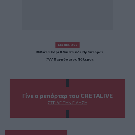
ΣΧΕΤΙΚΆ TAGS
Μάτα Χάρι
Μυστικός Πράκτορας
Α' Παγκόσμιος Πόλεμος
Γίνε ο ρεπόρτερ του CRETALIVE
ΣΤΕΊΛΕ ΤΗΝ ΕΊΔΗΣΗ