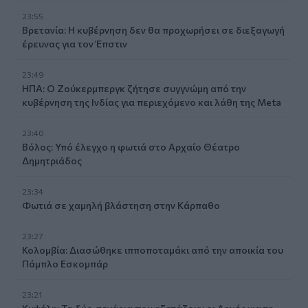
23:55
Βρετανία: Η κυβέρνηση δεν θα προχωρήσει σε διεξαγωγή
έρευνας για τον Έπστιν
23:49
ΗΠΑ: Ο Ζούκερμπεργκ ζήτησε συγγνώμη από την
κυβέρνηση της Ινδίας για περιεχόμενο και λάθη της Meta
23:40
Βόλος: Υπό έλεγχο η φωτιά στο Αρχαίο Θέατρο
Δημητριάδος
23:34
Φωτιά σε χαμηλή βλάστηση στην Κάρπαθο
23:27
Κολομβία: Διασώθηκε ιπποποταμάκι από την αποικία του
Πάμπλο Εσκομπάρ
23:21