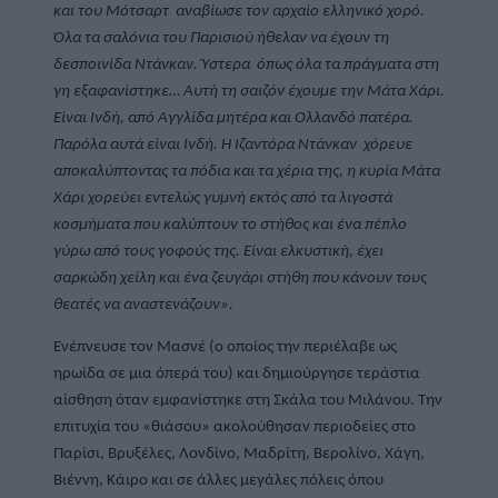
και του Μότσαρτ  αναβίωσε τον αρχαίο ελληνικό χορό. 
Όλα τα σαλόνια του Παρισιού ήθελαν να έχουν τη 
δεσποινίδα Ντάνκαν. Ύστερα  όπως όλα τα πράγματα στη 
γη εξαφανίστηκε… Αυτή τη σαιζόν έχουμε την Μάτα Χάρι. 
Είναι Ινδή, από Αγγλίδα μητέρα και Ολλανδό πατέρα. 
Παρόλα αυτά είναι Ινδή. Η Ιζαντόρα Ντάνκαν  χόρευε 
αποκαλύπτοντας τα πόδια και τα χέρια της, η κυρία Μάτα 
Χάρι χορεύει εντελώς γυμνή εκτός από τα λιγοστά 
κοσμήματα που καλύπτουν το στήθος και ένα πέπλο 
γύρω από τους γοφούς της. Είναι ελκυστική, έχει 
σαρκώδη χείλη και ένα ζευγάρι στήθη που κάνουν τους 
θεατές να αναστενάζουν».
Ενέπνευσε τον Μασνέ (ο οποίος την περιέλαβε ως 
ηρωίδα σε μια όπερά του) και δημιούργησε τεράστια 
αίσθηση όταν εμφανίστηκε στη Σκάλα του Μιλάνου. Την 
επιτυχία του «θιάσου» ακολούθησαν περιοδείες στο 
Παρίσι, Βρυξέλες, Λονδίνο, Μαδρίτη, Βερολίνο, Χάγη, 
Βιέννη, Κάιρο και σε άλλες μεγάλες πόλεις όπου 