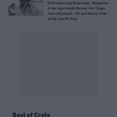
Η Ιστορία της Κυριακής: Ανάμεσα στ
Η Ιστορία της Κυριακής: Ανάμεσα
στην προπαγάνδα και τον ζόφο
του ναζισμού - Οι γυναίκες στην
αυλή του Χίτλερ
Best of Crete