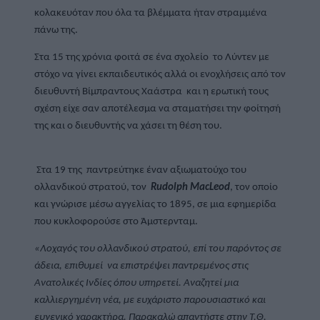
κολακευόταν που όλα τα βλέμματα ήταν στραμμένα 
πάνω της. 
Στα 15 της χρόνια φοιτά σε ένα σχολείο  το Λύντεν με 
στόχο να γίνει εκπαιδευτικός αλλά οι ενοχλήσεις από τον 
διευθυντή Βίμπραντους Χαάστρα  και η ερωτική τους 
σχέση είχε σαν αποτέλεσμα να σταματήσει την φοίτησή 
της και ο διευθυντής να χάσει τη θέση του. 
 Στα 19 της  παντρεύτηκε έναν αξιωματούχο του 
ολλανδικού στρατού, τον  
Rudolph MacLeod
, τον οποίο 
και γνώρισε μέσω αγγελίας το 1895, σε μια εφημερίδα 
που κυκλοφορούσε στο Άμστερνταμ. 
«Λοχαγός του ολλανδικού στρατού, επί του παρόντος σε 
άδεια, επιθυμεί  να επιστρέψει παντρεμένος στις 
Ανατολικές Ινδίες όπου υπηρετεί. Αναζητεί μια 
καλλιεργημένη νέα, με ευχάριστο παρουσιαστικό και 
ευγενικό χαρακτήρα. Παρακαλώ απαντήστε στην Τ.Θ. 