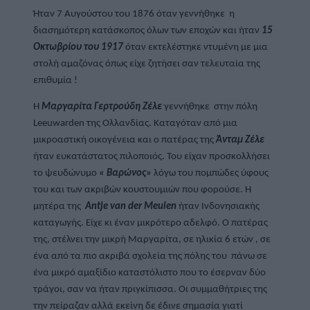
Ήταν 7 Αυγούστου του 1876 όταν γεννήθηκε  η 
διασημότερη κατάσκοπος όλων των εποχών και ήταν 
15 
Οκτωβρίου του 1917
 όταν εκτελέστηκε ντυμένη με μια 
στολή αμαζόνας όπως είχε ζητήσει σαν τελευταία της 
επιθυμία !
Η 
Μαργαρίτα Γερτρούδη Ζέλε
 γεννήθηκε  στην πόλη 
Leeuwarden της Ολλανδίας. Καταγόταν από μια  
μικροαστική οικογένεια και ο πατέρας της 
Άνταμ Ζέλε
ήταν ευκατάστατος πιλοποιός. Του είχαν προσκολλήσει 
το ψευδώνυμο 
« Βαρώνος»
 λόγω του πομπώδες ύφους 
του και των ακριβών κουστουμιών που φορούσε. Η 
μητέρα της  
Antje van der Meulen
 ήταν Ινδονησιακής 
καταγωγής. Είχε κι έναν μικρότερο αδελφό. Ο πατέρας 
της, στέλνει την μικρή Μαργαρίτα, σε ηλικία 6 ετών , σε 
ένα από τα πιο ακριβά σχολεία της πόλης του  πάνω σε 
ένα μικρό αμαξίδιο καταστόλιστο που το έσερναν δύο 
τράγοι, σαν να ήταν πριγκίπισσα. Οι συμμαθήτριες της 
την πείραζαν αλλά εκείνη δε έδινε σημασία γιατί 