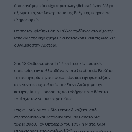
όπου ανέφερε ότι είχε στρατολογηθεί από έναν Βέλγο 
αξιωματικό, για λογαριασμό της Βελγικής υπηρεσίας 
πληροφοριών.
Επίσης ισχυρίσθηκε ότι ο Γάλλος πρόξενος στο Vigo της 
Ισπανίας της είχε ζητήσει να κατασκοπεύσει τις Ρωσικές 
δυνάμεις στην Αυστρία.
Στις 13 Φεβρουαρίου 1917, οι Γαλλικές μυστικές 
υπηρεσίες την συλλαμβάνουν στο ξενοδοχείο Ελυζέ με 
την κατηγορία της κατασκοπείας και την φυλακίζουν 
στις γυναικείες φυλακές του Σαιντ Λαζάρ  με την 
κατηγορία της προδοσίας που οδήγησε στο θάνατο 
τουλάχιστον 50.000 στρατιώτες. 
Στις 25 Ιουλίου του ιδίου έτους δικάζεται από 
στρατοδικείο και καταδικάζεται σε θάνατο δια 
τυφεκισμού. Τον Οκτώβριο του 1917 η Μάτα Χάρι 
(
πράκτορας με τον κωδικό Η21
) εκτελείται στο δάσος 