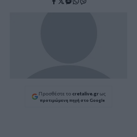
Facebook
Twitter
Messenger
Whatsapp
Viber
Προσθέστε το
cretalive.gr
ως
προτιμώμενη πηγή στο Google