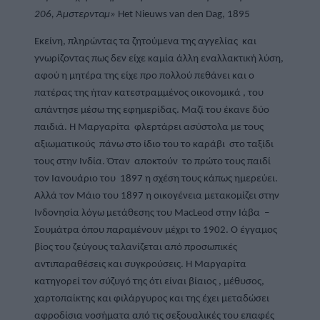
206, Άμστερνταμ» 
Het Nieuws van den Dag, 1895
Εκείνη, πληρώντας τα ζητούμενα της αγγελίας  και 
γνωρίζοντας πως δεν είχε καμία άλλη εναλλακτική λύση, 
αφού η μητέρα της είχε προ πολλού πεθάνει και ο 
πατέρας της ήταν κατεστραμμένος οικονομικά , του 
απάντησε μέσω της εφημερίδας. Μαζί του έκανε δύο 
παιδιά. Η Μαργαρίτα  φλερτάρει ασύστολα με τους 
αξιωματικούς  πάνω στο ίδιο του το καράβι  στο ταξίδι 
τους στην Ινδία. Όταν  αποκτούν  το πρώτο τους παιδί  
τον Ιανουάριο του  1897 η σχέση τους κάπως ημερεύει. 
Αλλά τον Μάιο του 1897 η οικογένεια μετακομίζει στην 
Ινδονησία λόγω μετάθεσης του MacLeod στην Ιάβα  – 
Σουμάτρα όπου παραμένουν μέχρι το 1902. Ο έγγαμος 
βίος του ζεύγους ταλανίζεται από προσωπικές 
αντιπαραθέσεις και συγκρούσεις. Η Μαργαρίτα  
κατηγορεί τον σύζυγό της ότι είναι βίαιος , μέθυσος, 
χαρτοπαίκτης και φιλάργυρος και της έχει μεταδώσει 
αφροδίσια νοσήματα από τις σεξουαλικές του επαφές 