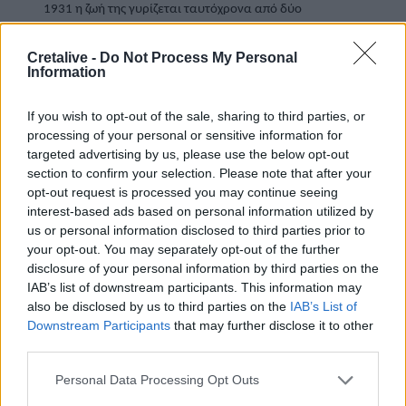
1931 η ζωή της γυρίζεται ταυτόχρονα από δύο 
παραγωγές. Η Paramount Pictures ξοδεύει το 
αστρονομικό ποσό των 5.000.000 δολαρίων για την 
Cretalive -
Do Not Process My Personal
Information
ενσάρκωση της Μάτα Χάρι στο πρόσωπο της Μάρλεν 
Ντίτριχ
. Η Metro από την άλλη μεριά αντεπιτίθεται με τη 
If you wish to opt-out of the sale, sharing to third parties, or
Γκρέτα Γκάρμπο
, που υποδύεται την ολλανδέζα 
processing of your personal or sensitive information for
κατάσκοπο «
τόσο συγκλονιστικά, τόσο σαγηνευτικά 
targeted advertising by us, please use the below opt-out
ώστε οι προηγούμενες ερμηνείες της φαντάζουν πλέον 
section to confirm your selection. Please note that after your
ωχρές
», (Hollywood Reporter). Το 1965 η «Μάτα Χάρι, 
opt-out request is processed you may continue seeing
Πράκτωρ Η21» παίρνει τη μορφή της Ζαν Μορό, η οποία 
interest-based ads based on personal information utilized by
όμως δεν μπόρεσε να ξεπεράσει την Γκάρμπο.
us or personal information disclosed to third parties prior to
your opt-out. You may separately opt-out of the further
Οι  φήμες και οι απόψεις σχετικά με το ρόλο της σαν 
disclosure of your personal information by third parties on the
κατάσκοπος διαφέρουν αρκετά μεταξύ τους. Τα αρχεία 
IAB’s list of downstream participants. This information may
καταδεικνύουν ότι αν όντως υπήρξε κατάσκοπος οι 
also be disclosed by us to third parties on the
IAB’s List of
Downstream Participants
that may further disclose it to other
πληροφορίες που παρέδιδε ήσαν ασήμαντες. Η Μάτα 
third parties.
Χάρι υπήρξε αφελής, ματαιόδοξη, άπειρη σε θέματα 
κατασκοπίας, φιλοχρήματη και τελικώς παγιδεύτηκε σε 
Personal Data Processing Opt Outs
μία αλληλουχία γεγονότων και αντιπαράθεσης μεταξύ 