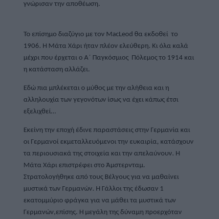
γνώρισαν την αποθέωση.
Το επίσημο διαζύγιο με τον MacLeod θα εκδοθεί  το 
1906. Η Μάτα Χάρι ήταν πλέον ελεύθερη. Κι όλα καλά 
μέχρι που έρχεται ο Α΄ Παγκόσμιος  Πόλεμος το 1914 και 
η κατάσταση αλλάζει.
Εδώ πια μπλέκεται ο μύθος με την αλήθεια και η 
αλληλουχία των γεγονότων ίσως να έχει κάπως έτσι 
εξελιχθεί… 
Εκείνη την εποχή έδινε παραστάσεις στην Γερμανία και 
οι Γερμανοί εκμεταλλευόμενοι την ευκαιρία, κατάσχουν 
τα περιουσιακά της στοιχεία και την απελαύνουν. Η 
Μάτα Χάρι επιστρέφει στο Άμστερνταμ. 
Στρατολογήθηκε από τους Βέλγους για να μαθαίνει 
μυστικά των Γερμανών. Η Γάλλοι της έδωσαν 1 
εκατομμύριο φράγκα για να μάθει τα μυστικά των 
Γερμανών,επίσης. Η μεγάλη της δύναμη προερχόταν 