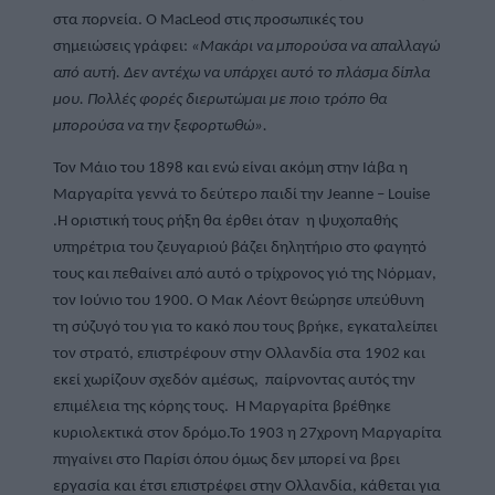
στα πορνεία. Ο MacLeod στις προσωπικές του 
σημειώσεις γράφει: 
«Μακάρι να μπορούσα να απαλλαγώ 
από αυτή. Δεν αντέχω να υπάρχει αυτό το πλάσμα δίπλα 
μου. Πολλές φορές διερωτώμαι με ποιο τρόπο θα 
μπορούσα να την ξεφορτωθώ».
Τον Μάιο του 1898 και ενώ είναι ακόμη στην Ιάβα η 
Μαργαρίτα γεννά το δεύτερο παιδί την Jeanne – Louise 
.Η οριστική τους ρήξη θα έρθει όταν  η ψυχοπαθής 
υπηρέτρια του ζευγαριού βάζει δηλητήριο στο φαγητό 
τους και πεθαίνει από αυτό ο τρίχρονος γιό της Νόρμαν, 
τον Ιούνιο του 1900. Ο Μακ Λέοντ θεώρησε υπεύθυνη 
τη σύζυγό του για το κακό που τους βρήκε, εγκαταλείπει 
τον στρατό, επιστρέφουν στην Ολλανδία στα 1902 και 
εκεί χωρίζουν σχεδόν αμέσως,  παίρνοντας αυτός την 
επιμέλεια της κόρης τους.  Η Μαργαρίτα βρέθηκε 
κυριολεκτικά στον δρόμο.Το 1903 η 27χρονη Μαργαρίτα 
πηγαίνει στο Παρίσι όπου όμως δεν μπορεί να βρει 
εργασία και έτσι επιστρέφει στην Ολλανδία, κάθεται για 