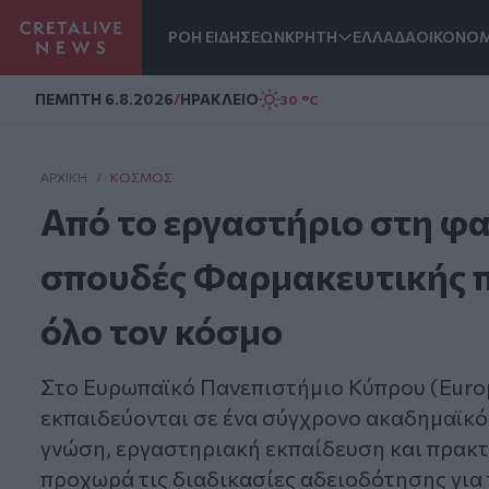
ΡΟΗ ΕΙΔΗΣΕΩΝ
ΚΡΗΤΗ
ΕΛΛΑΔΑ
ΟΙΚΟΝΟΜ
Homepage
ΠΕΜΠΤΗ 6.8.2026
/
ΗΡΑΚΛΕΙΟ
30 °C
ΑΡΧΙΚΗ
/
ΚΌΣΜΟΣ
Από το εργαστήριο στη φ
σπουδές Φαρμακευτικής π
όλο τον κόσμο
Στο Ευρωπαϊκό Πανεπιστήμιο Κύπρου (Europe
εκπαιδεύονται σε ένα σύγχρονο ακαδημαϊκό
γνώση, εργαστηριακή εκπαίδευση και πρακ
προχωρά τις διαδικασίες αδειοδότησης για