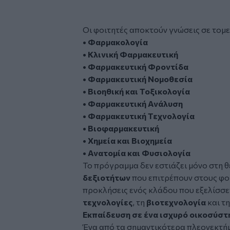
Οι φοιτητές αποκτούν γνώσεις σε τομε
• Φαρμακολογία
• Κλινική Φαρμακευτική
• Φαρμακευτική Φροντίδα
• Φαρμακευτική Νομοθεσία
• Βιοηθική και Τοξικολογία
• Φαρμακευτική Ανάλυση
• Φαρμακευτική Τεχνολογία
• Βιοφαρμακευτική
• Χημεία και Βιοχημεία
• Ανατομία και Φυσιολογία
Το πρόγραμμα δεν εστιάζει μόνο στη 
δεξιοτήτων
που επιτρέπουν στους φοι
προκλήσεις ενός κλάδου που εξελίσσε
τεχνολογίες
, τη
βιοτεχνολογία
και τ
Εκπαίδευση σε ένα ισχυρό οικοσύστ
Ένα από τα σημαντικότερα πλεονεκτή