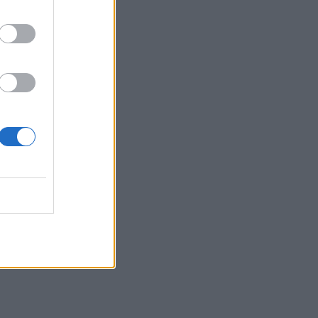
15:59
Σούπερ Καπ: Ελεύθερη η πώληση των
εισιτηρίων για τον κόσμο του ΟΦΗ
15:54
Super Cup: Ο Παπαπέτρου «σφυρίζει»
το ΑΕΚ - ΟΦΗ
15:52
Χανιά: Δίκτυο 62 κοινόχρηστων κρηνών
προσφέρει δωρεάν πόσιμο νερό σε
δημόσιους χώρους
15:49
Φεστιβάλ Κρήτης: Η μουσική
παράσταση «Η Εποχή του Ονείρου» σε
Οροπέδιο Λασιθίου και Αρχάνες
15:46
Παπασταύρου: Σχεδόν ανέπαφο