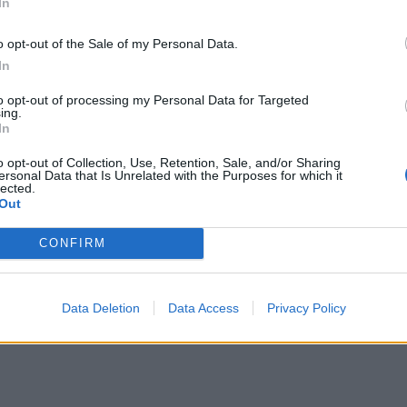
In
o opt-out of the Sale of my Personal Data.
In
to opt-out of processing my Personal Data for Targeted
ing.
In
o opt-out of Collection, Use, Retention, Sale, and/or Sharing
ersonal Data that Is Unrelated with the Purposes for which it
Photo Credits: @Ευρωπαϊκό Πανεπιστήμιο Κύπρου
lected.
Out
ει όλο το φάσμα της Φαρμακευτικής
 εκπαίδευση σε όλες τις βασικές και
CONFIRM
τικής επιστήμης, συνδυάζοντας
θεωρία
,
εμπειρία
.
Data Deletion
Data Access
Privacy Policy