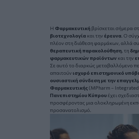
Η
Φαρμακευτική
βρίσκεται σήμερα σ
βιοτεχνολογία
και την
έρευνα
. Ο σύγ
πλέον στη διάθεση φαρμάκων, αλλά συ
θεραπευτική παρακολούθηση
, τη
δημ
φαρμακευτικών προϊόντων
και την
ε
Σε αυτό το διαρκώς μεταβαλλόμενο π
απαιτούν
ισχυρό επιστημονικό υπόβ
ουσιαστική σύνδεση με την επαγγελ
Φαρμακευτικής
(MPharm – Integrated
Πανεπιστημίου Κύπρου
έχει σχεδιαστ
προσφέροντας μια ολοκληρωμένη εκπαι
προσανατολισμό.
Image