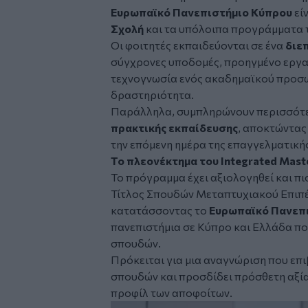
Ευρωπαϊκό Πανεπιστήμιο Κύπρου
είν
Σχολή
και τα υπόλοιπα προγράμματα 
Οι φοιτητές εκπαιδεύονται σε ένα
διε
σύγχρονες υποδομές, προηγμένο εργα
τεχνογνωσία ενός ακαδημαϊκού προσω
δραστηριότητα.
Παράλληλα, συμπληρώνουν περισσότ
πρακτικής εκπαίδευσης
, αποκτώντας
την επόμενη ημέρα της επαγγελματικής
Το πλεονέκτημα του Integrated Mast
Το πρόγραμμα έχει αξιολογηθεί και πι
Τίτλος Σπουδών Μεταπτυχιακού Επι
κατατάσσοντας το
Ευρωπαϊκό Πανεπ
πανεπιστήμια σε Κύπρο και Ελλάδα πο
σπουδών.
Πρόκειται για μια αναγνώριση που επ
σπουδών και προσδίδει πρόσθετη αξί
προφίλ των αποφοίτων.