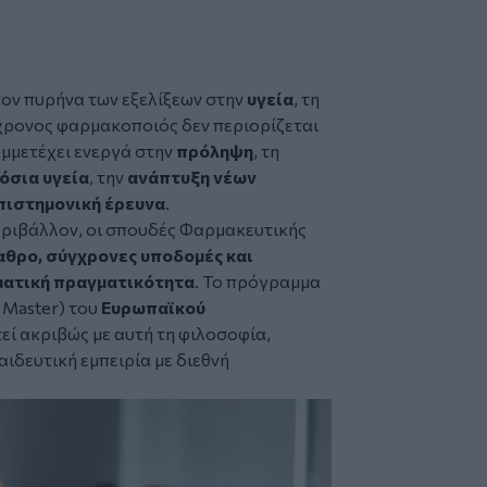
τον πυρήνα των εξελίξεων στην
υγεία
, τη
χρονος φαρμακοποιός δεν περιορίζεται
μμετέχει ενεργά στην
πρόληψη
, τη
όσια υγεία
, την
ανάπτυξη νέων
πιστημονική έρευνα
.
εριβάλλον, οι σπουδές Φαρμακευτικής
αθρο, σύγχρονες υποδομές και
ματική πραγματικότητα
. Το πρόγραμμα
 Master) του
Ευρωπαϊκού
εί ακριβώς με αυτή τη φιλοσοφία,
δευτική εμπειρία με διεθνή