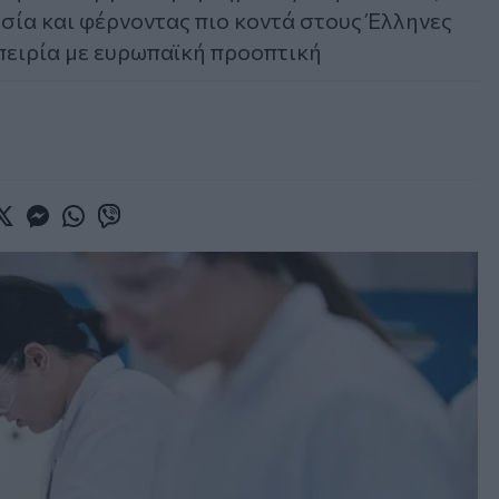
σία και φέρνοντας πιο κοντά στους Έλληνες
πειρία με ευρωπαϊκή προοπτική
book
witter
Messenger
Whatsapp
Viber