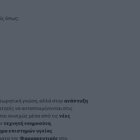
ίς όπως:
θεωρητική γνώση, αλλά στην
ανάπτυξη
τητές να ανταποκρίνονται στις
ται συνεχώς μέσα από τις
νέες
ην
τεχνητή νοημοσύνη
.
ημα επιστημών υγείας
ματα της
Φαρμακευτικής
στο