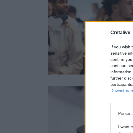
Cretalive 
If you wish 
sensitive in
confirm you
continue se
information 
further disc
participants
Image
Downstream 
Persona
I want t