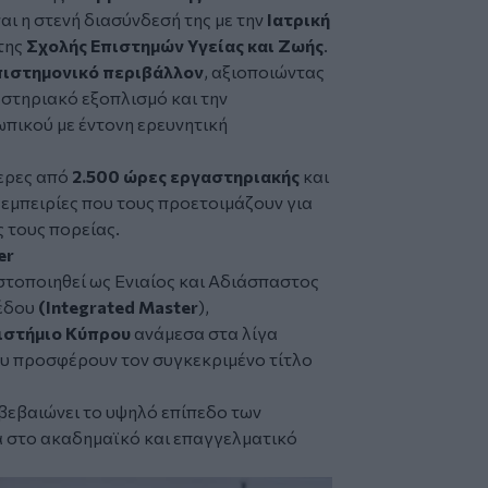
αι η στενή διασύνδεσή της με την
Ιατρική
της
Σχολής Επιστημών Υγείας και Ζωής
.
πιστημονικό περιβάλλον
, αξιοποιώντας
στηριακό εξοπλισμό και την
πικού με έντονη ερευνητική
ερες από
2.500 ώρες
εργαστηριακής
και
 εμπειρίες που τους προετοιμάζουν για
 τους πορείας.
er
στοποιηθεί ως Ενιαίος και Αδιάσπαστος
πέδου
(Integrated Master
),
ιστήμιο Κύπρου
ανάμεσα στα λίγα
υ προσφέρουν τον συγκεκριμένο τίτλο
ιβεβαιώνει το υψηλό επίπεδο των
α στο ακαδημαϊκό και επαγγελματικό