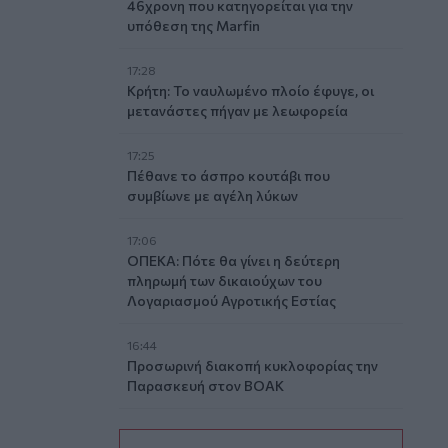
46χρονη που κατηγορείται για την
υπόθεση της Marfin
17:28
Κρήτη: Το ναυλωμένο πλοίο έφυγε, οι
μετανάστες πήγαν με λεωφορεία
17:25
Πέθανε το άσπρο κουτάβι που
συμβίωνε με αγέλη λύκων
17:06
ΟΠΕΚΑ: Πότε θα γίνει η δεύτερη
πληρωμή των δικαιούχων του
Λογαριασμού Αγροτικής Εστίας
16:44
Προσωρινή διακοπή κυκλοφορίας την
Παρασκευή στον ΒΟΑΚ
16:41